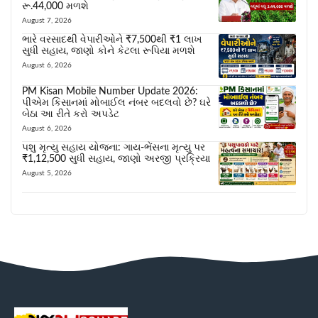
રૂ.44,000 મળશે
August 7, 2026
ભારે વરસાદથી વેપારીઓને ₹7,500થી ₹1 લાખ
સુધી સહાય, જાણો કોને કેટલા રૂપિયા મળશે
August 6, 2026
PM Kisan Mobile Number Update 2026:
પીએમ કિસાનમાં મોબાઈલ નંબર બદલવો છે? ઘરે
બેઠા આ રીતે કરો અપડેટ
August 6, 2026
પશુ મૃત્યુ સહાય યોજના: ગાય-ભેંસના મૃત્યુ પર
₹1,12,500 સુધી સહાય, જાણો અરજી પ્રક્રિયા
August 5, 2026