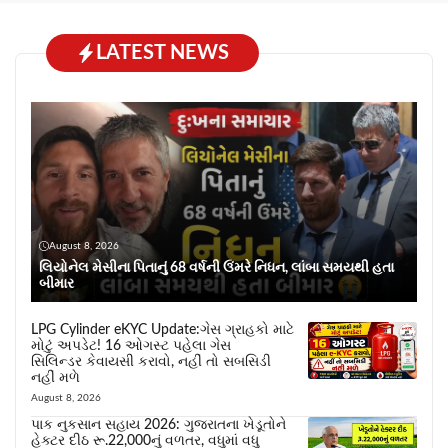
LATEST NEWS
August 8, 2026
લિયોનેલ મેસીના પિતાનું 68 વર્ષની ઉંમરે નિધન, લાંબા સમયથી હતા
બીમાર
LPG Cylinder eKYC Update:ગેસ ગ્રાહકો માટે
મોટું અપડેટ! 16 ઓગસ્ટ પહેલા ગેસ
સિલિન્ડર કેવાયસી કરાવો, નહીં તો સબસિડી
નહીં મળે
August 8, 2026
પાક નુકસાન સહાય 2026: ગુજરાતના ખેડૂતોને
હેક્ટર દીઠ રૂ.22,000નું વળતર, વધુમાં વધુ