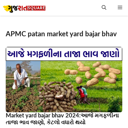
Skip
Me
to
content
APMC patan market yard bajar bhav
Market yard bajar bhav 2024:આજે મગફળીના
તાજા ભાવ જાણો, કેટલો વધારો થયો