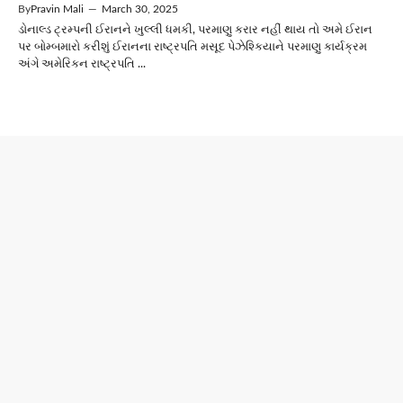
By
Pravin Mali
—
March 30, 2025
ડોનાલ્ડ ટ્રમ્પની ઈરાનને ખુલ્લી ધમકી, પરમાણુ કરાર નહીં થાય તો અમે ઈરાન
પર બોમ્બમારો કરીશું ઈરાનના રાષ્ટ્રપતિ મસૂદ પેઝેશ્કિયાને પરમાણુ કાર્યક્રમ
અંગે અમેરિકન રાષ્ટ્રપતિ ...