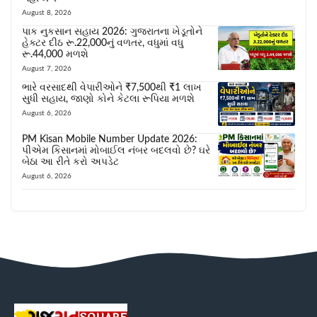
August 8, 2026
પાક નુકસાન સહાય 2026: ગુજરાતના ખેડૂતોને
હેક્ટર દીઠ રૂ.22,000નું વળતર, વધુમાં વધુ
રૂ.44,000 મળશે
August 7, 2026
ભારે વરસાદથી વેપારીઓને ₹7,500થી ₹1 લાખ
સુધી સહાય, જાણો કોને કેટલા રૂપિયા મળશે
August 6, 2026
PM Kisan Mobile Number Update 2026:
પીએમ કિસાનમાં મોબાઈલ નંબર બદલવો છે? ઘરે
બેઠા આ રીતે કરો અપડેટ
August 6, 2026