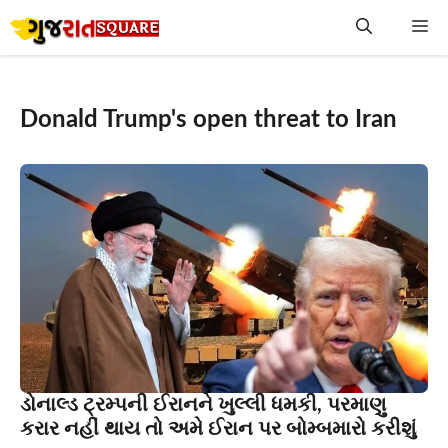
Skip
Me
to
content
Donald Trump's open threat to Iran
ડોનાલ્ડ ટ્રમ્પની ઈરાનને ખુલ્લી ધમકી, પરમાણુ
કરાર નહીં થાય તો અમે ઈરાન પર બોમ્બમારો કરીશું