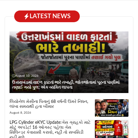
LATEST NEWS
August 10, 2026
ઉત્તરાખંડમાં વાદળ ફાટતાં ભારે તબાહી, જોતજોતામાં પૂરના પાણીમાં
તણાઈ ગયો પુલ; એક વ્યક્તિ લાપતા
લિયોનેલ મેસીના પિતાનું 68 વર્ષની ઉંમરે નિધન,
લાંબા સમયથી હતા બીમાર
August 8, 2026
LPG Cylinder eKYC Update:ગેસ ગ્રાહકો માટે
મોટું અપડેટ! 16 ઓગસ્ટ પહેલા ગેસ
સિલિન્ડર કેવાયસી કરાવો, નહીં તો સબસિડી
નહીં મળે