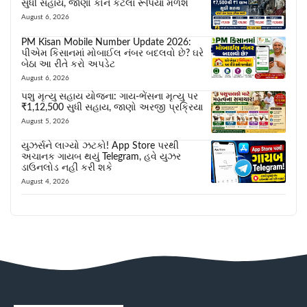
સુધી સહાય, જાણો કોને કેટલા રૂપિયા મળશે
August 6, 2026
PM Kisan Mobile Number Update 2026:
પીએમ કિસાનમાં મોબાઈલ નંબર બદલવો છે? ઘરે
બેઠા આ રીતે કરો અપડેટ
August 6, 2026
પશુ મૃત્યુ સહાય યોજના: ગાય-ભેંસના મૃત્યુ પર
₹1,12,500 સુધી સહાય, જાણો અરજી પ્રક્રિયા
August 5, 2026
યુઝર્સને લાગ્યો ઝટકો! App Store પરથી
અચાનક ગાયબ થયું Telegram, હવે યુઝર
ડાઉનલોડ નહીં કરી શકે
August 4, 2026