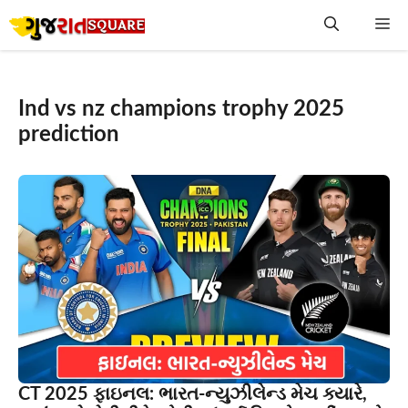
Skip
Me
to
content
Ind vs nz champions trophy 2025
prediction
CT 2025 ફાઇનલ: ભારત-ન્યુઝીલેન્ડ મેચ ક્યારે,