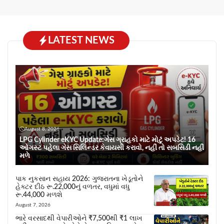
LATEST NEWS
August 8, 2026
LPG Cylinder eKYC Update:ગેસ ગ્રાહકો માટે મોટું અપડેટ! 16
ઓગસ્ટ પહેલા ગેસ સિલિન્ડર કેવાયસી કરાવો, નહીં તો સબસિડી નહીં
મળે
પાક નુકસાન સહાય 2026: ગુજરાતના ખેડૂતોને
હેક્ટર દીઠ રૂ.22,000નું વળતર, વધુમાં વધુ
રૂ.44,000 મળશે
August 7, 2026
ભારે વરસાદથી વેપારીઓને ₹7,500થી ₹1 લાખ