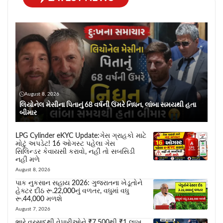
August 8, 2026
લિયોનેલ મેસીના પિતાનું 68 વર્ષની ઉંમરે નિધન, લાંબા સમયથી હતા
બીમાર
LPG Cylinder eKYC Update:ગેસ ગ્રાહકો માટે
મોટું અપડેટ! 16 ઓગસ્ટ પહેલા ગેસ
સિલિન્ડર કેવાયસી કરાવો, નહીં તો સબસિડી
નહીં મળે
August 8, 2026
પાક નુકસાન સહાય 2026: ગુજરાતના ખેડૂતોને
હેક્ટર દીઠ રૂ.22,000નું વળતર, વધુમાં વધુ
રૂ.44,000 મળશે
August 7, 2026
ભારે વરસાદથી વેપારીઓને ₹7,500થી ₹1 લાખ