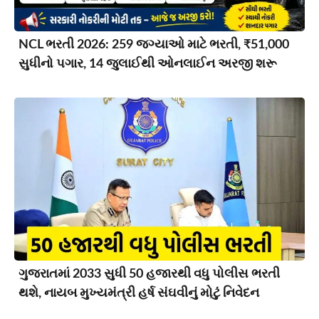
NCL ભરતી 2026: 259 જગ્યાઓ માટે ભરતી, ₹51,000
સુધીનો પગાર, 14 જુલાઈથી ઓનલાઈન અરજી શરૂ
ગુજરાતમાં 2033 સુધી 50 હજારથી વધુ પોલીસ ભરતી
થશે, નાયબ મુખ્યમંત્રી હર્ષ સંઘવીનું મોટું નિવેદન