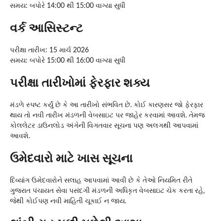
સમય: બપોરે 14:00 થી 15:00 વાગ્યા સુધી
વર્ક આસિસ્ટન્ટ
પરીક્ષા તારીખ: 15 માર્ચ 2026
સમય: બપોરે 15:00 થી 16:00 વાગ્યા સુધી
પરીક્ષા તારીખોમાં ફેરફાર શક્ય
મંડળે સ્પષ્ટ કર્યું છે કે આ તારીખો સંભવિત છે. કોઈ કારણસર જો ફેરફાર
થાય તો નવી તારીખ મંડળની વેબસાઇટ પર જાહેર કરવામાં આવશે. તેમજ
કોલલેટર ડાઉનલોડ અંગેની વિગતવાર સૂચના પણ અલગથી આપવામાં
આવશે.
ઉમેદવારો માટે ખાસ સૂચના
દિવ્યાંગ ઉમેદવારોને સલાહ આપવામાં આવી છે કે તેઓ નિયમિત રીતે
ગુજરાત પંચાયત સેવા પસંદગી મંડળની અધિકૃત વેબસાઇટ ચેક કરતા રહે,
જેથી કોઈપણ નવી માહિતી ચૂકાઈ ન જાય.