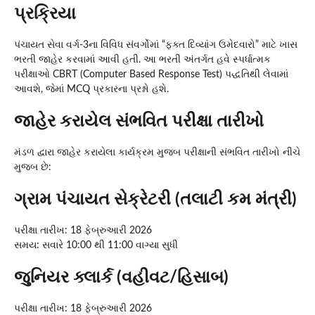
પ્રક્રિયા
પંચાયત સેવા વર્ગ-3ના વિવિધ સંવર્ગોમાં “ફક્ત દિવ્યાંગ ઉમેદવારો” માટે ખાસ
ભરતી જાહેર કરવામાં આવી હતી. આ ભરતી અંતર્ગત હવે સ્પર્ધાત્મક
પરીક્ષાઓ CBRT (Computer Based Response Test) પદ્ધતિથી લેવામાં
આવશે, જેમાં MCQ પ્રકારના પ્રશ્નો હશે.
જાહેર કરાયેલ સંભવિત પરીક્ષા તારીખો
મંડળ દ્વારા જાહેર કરાયેલા કાર્યક્રમ મુજબ પરીક્ષાની સંભવિત તારીખો નીચે
મુજબ છે:
ગ્રામ પંચાયત સેક્રેટરી (તલાટી કમ મંત્રી)
પરીક્ષા તારીખ: 18 ફેબ્રુઆરી 2026
સમય: સવારે 10:00 થી 11:00 વાગ્યા સુધી
જુનિયર ક્લાર્ક (વહીવટ/હિસાબ)
પરીક્ષા તારીખ: 18 ફેબ્રુઆરી 2026