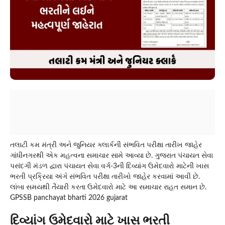
તલાટી કમ મંત્રી અને જુનિયર ક્લાર્કની સંભવિત પરીક્ષા તારીખ જાહેર
ગાંધીનગરથી એક મહત્વના સમાચાર સામે આવ્યા છે. ગુજરાત પંચાયત સેવા
પસંદગી મંડળ દ્વારા પંચાયત સેવા વર્ગ-3ની દિવ્યાંગ ઉમેદવારો માટેની ખાસ
ભરતી પ્રક્રિયા અંગે સંભવિત પરીક્ષા તારીખો જાહેર કરવામાં આવી છે.
લાંબા સમયથી તૈયારી કરતા ઉમેદવારો માટે આ સમાચાર રાહત સમાન છે.
GPSSB panchayat bharti 2026 gujarat
દિવ્યાંગ ઉમેદવારો માટે ખાસ ભરતી