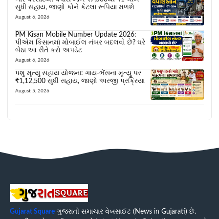
સુધી સહાય, જાણો કોને કેટલા રૂપિયા મળશે
August 6, 2026
PM Kisan Mobile Number Update 2026:
પીએમ કિસાનમાં મોબાઈલ નંબર બદલવો છે? ઘરે
બેઠા આ રીતે કરો અપડેટ
August 6, 2026
પશુ મૃત્યુ સહાય યોજના: ગાય-ભેંસના મૃત્યુ પર
₹1,12,500 સુધી સહાય, જાણો અરજી પ્રક્રિયા
August 5, 2026
Gujarat Square
ગુજરાતી સમાચાર વેબસાઈટ (News in Gujarati) છે.