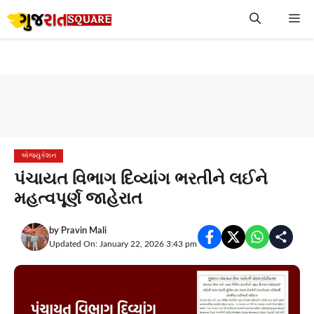
Skip
Me
to
content
એજ્યુકેશન
પંચાયત વિભાગ દિવ્યાંગ ભરતીને લઈને
મહત્વપૂર્ણ જાહેરાત
by
Pravin Mali
Updated On: January 22, 2026 3:43 pm