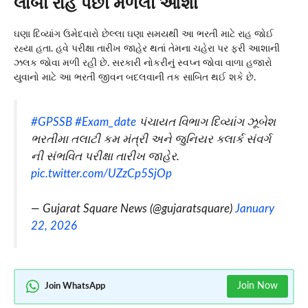
લાંબી રાહ પછી મળેલી આશા
ઘણા દિવ્યાંગ ઉમેદવારો છેલ્લા ઘણા સમયથી આ ભરતી માટે રાહ જોઈ
રહ્યા હતા. હવે પરીક્ષા તારીખ જાહેર થતાં તેમના ચહેરા પર ફરી આશાની
ઝલક જોવા મળી રહી છે. સરકારી નોકરીનું સ્વપ્ન જોવા વાળા હજારો
યુવાનો માટે આ ભરતી જીવન બદલવાની તક સાબિત થઈ શકે છે.
#GPSSB
#Exam_date
પંચાયત વિભાગ દિવ્યાંગ ઝૂબેશ
ભરતીમા તલાટી કમ મંત્રી અને જુનિયર ક્લાર્ક સંવર્ગ
ની સંભવિત પરીક્ષા તારીખ જાહેર.
pic.twitter.com/UZzCp5SjOp
— Gujarat Square News (@gujaratsquare)
January
22, 2026
Join Now
Join WhatsApp