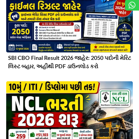
SBI CBO Final Result 2026 જાહેર: 2050 પદોની મેરિટ
લિસ્ટ બહાર, અહીંથી PDF ડાઉનલોડ કરો