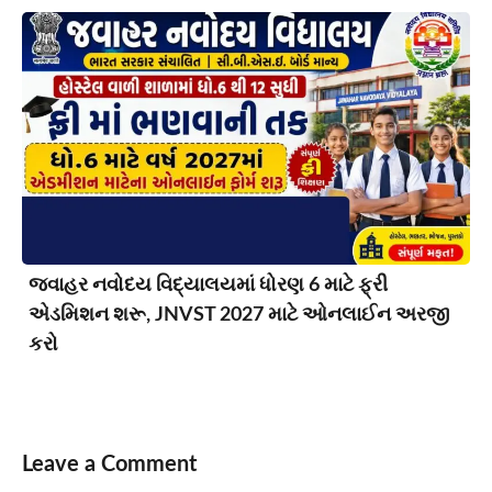
જવાહર નવોદય વિદ્યાલયમાં ધોરણ 6 માટે ફ્રી
એડમિશન શરૂ, JNVST 2027 માટે ઓનલાઈન અરજી
કરો
Leave a Comment