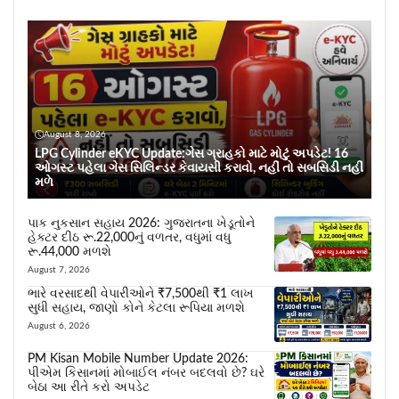
August 8, 2026
LPG Cylinder eKYC Update:ગેસ ગ્રાહકો માટે મોટું અપડેટ! 16
ઓગસ્ટ પહેલા ગેસ સિલિન્ડર કેવાયસી કરાવો, નહીં તો સબસિડી નહીં
મળે
પાક નુકસાન સહાય 2026: ગુજરાતના ખેડૂતોને
હેક્ટર દીઠ રૂ.22,000નું વળતર, વધુમાં વધુ
રૂ.44,000 મળશે
August 7, 2026
ભારે વરસાદથી વેપારીઓને ₹7,500થી ₹1 લાખ
સુધી સહાય, જાણો કોને કેટલા રૂપિયા મળશે
August 6, 2026
PM Kisan Mobile Number Update 2026:
પીએમ કિસાનમાં મોબાઈલ નંબર બદલવો છે? ઘરે
બેઠા આ રીતે કરો અપડેટ