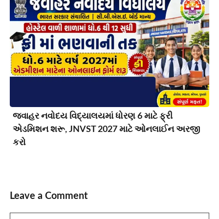
જવાહર નવોદય વિદ્યાલયમાં ધોરણ 6 માટે ફ્રી
એડમિશન શરૂ, JNVST 2027 માટે ઓનલાઈન અરજી
કરો
Leave a Comment
Comment