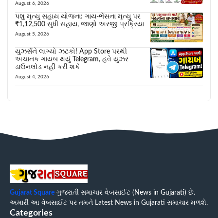
August 6, 2026
પશુ મૃત્યુ સહાય યોજના: ગાય-ભેંસના મૃત્યુ પર
₹1,12,500 સુધી સહાય, જાણો અરજી પ્રક્રિયા
August 5, 2026
યુઝર્સને લાગ્યો ઝટકો! App Store પરથી
અચાનક ગાયબ થયું Telegram, હવે યુઝર
ડાઉનલોડ નહીં કરી શકે
August 4, 2026
Gujarat Square
ગુજરાતી સમાચાર વેબસાઈટ (News in Gujarati) છે.
અમારી આ વેબસાઈટ પર તમને Latest News in Gujarati સમાચાર મળશે.
Categories