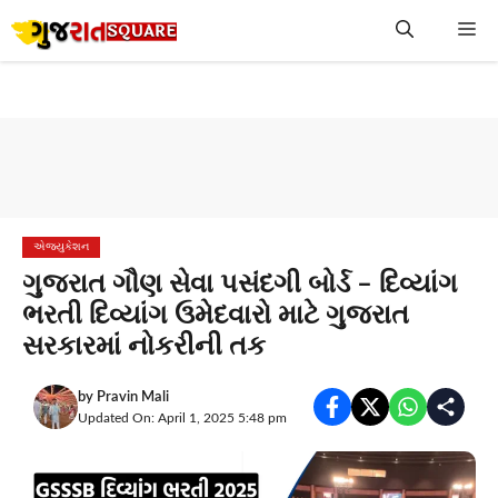
Skip
Me
to
content
એજ્યુકેશન
ગુજરાત ગૌણ સેવા પસંદગી બોર્ડ – દિવ્યાંગ
ભરતી દિવ્યાંગ ઉમેદવારો માટે ગુજરાત
સરકારમાં નોકરીની તક
by
Pravin Mali
Updated On: April 1, 2025 5:48 pm