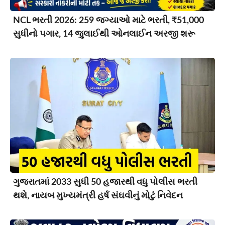
NCL ભરતી 2026: 259 જગ્યાઓ માટે ભરતી, ₹51,000
સુધીનો પગાર, 14 જુલાઈથી ઓનલાઈન અરજી શરૂ
ગુજરાતમાં 2033 સુધી 50 હજારથી વધુ પોલીસ ભરતી
થશે, નાયબ મુખ્યમંત્રી હર્ષ સંઘવીનું મોટું નિવેદન