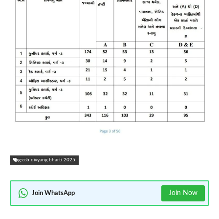
gsssb divyang bharti 2025
Join Now
Join WhatsApp