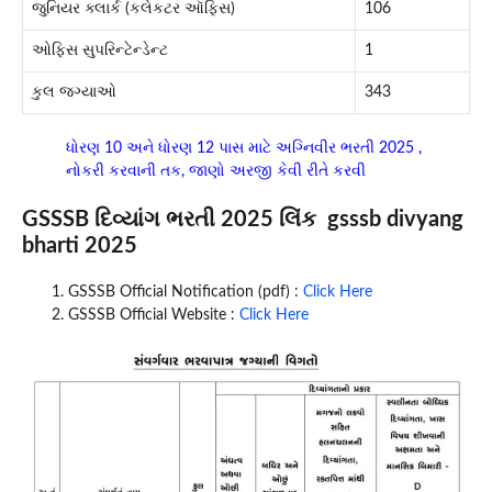
જુનિયર ક્લાર્ક (કલેકટર ઑફિસ)
106
ઓફિસ સુપરિન્ટેન્ડેન્ટ
1
કુલ જગ્યાઓ
343
ધોરણ 10 અને ધોરણ 12 પાસ માટે અગ્નિવીર ભરતી 2025 ,
નોકરી કરવાની તક, જાણો અરજી કેવી રીતે કરવી
GSSSB દિવ્યાંગ ભરતી 2025 લિંક gsssb divyang
bharti 2025
GSSSB Official Notification (pdf) :
Click Here
GSSSB Official Website :
Click Here