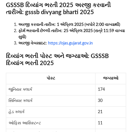
GSSSB દિવ્યાંગ ભરતી 2025
અરજી કરવાની
તારીખો: gsssb divyang bharti 2025
અરજી કરવાની તારીખ:
1 એપ્રિલ 2025 (બપોરે 2:00 વાગ્યાથી)
ફોર્મ ભરવાની છેલ્લી તારીખ:
25 એપ્રિલ 2025 (રાત્રે 11:59 વાગ્યા
સુધી)
અરજી વેબસાઇટ:
https://ojas.gujarat.gov.in
દિવ્યાંગ ભરતી પોસ્ટ અને જગ્યાઓ:
GSSSB
દિવ્યાંગ ભરતી 2025
પોસ્ટ
જગ્યાઓ
જુનિયર ક્લાર્ક
174
સિનિયર ક્લાર્ક
30
હેડ ક્લાર્ક
21
ઓફિસ આસિસ્ટન્ટ
11