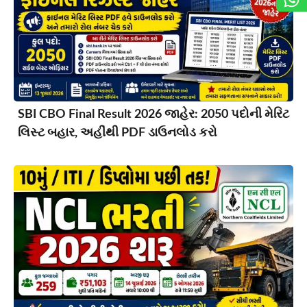
SBI CBO Final Result 2026 જાહેર: 2050 પદોની મેરિટ
લિસ્ટ બહાર, અહીંથી PDF ડાઉનલોડ કરો