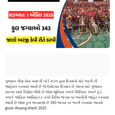
ગુજરાત ગૌણ સેવા પસંદગી બોર્ડ મંડળ દ્વારા દિવ્યાંગો માટે ભરતી ની
જાહેરાત કરવામાં આવી છે જે ઉમેદવાર દિવ્યાંગ છે તેમના માટે ગુજરાત
સરકાર સારો નિર્ણય લીધો છે જેમાં જુનિયર ક્લાર્ક સિનિયર ક્લાર્ક હેડ
ક્લાર્ક ઓફિસ આસિસ્ટન્ટ વગેરે વિવિધ જગ્યા પર ભરતીની જાહેર કરવામાં
આવી છે જેમાં કુલ જગ્યાઓ છે 343 જગ્યા પર ભરતી કરવામાં આવશે
gsssb divyang bharti 2025