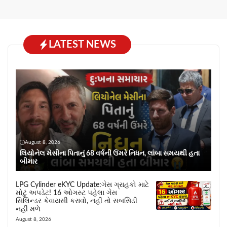
LATEST NEWS
August 8, 2026
લિયોનેલ મેસીના પિતાનું 68 વર્ષની ઉંમરે નિધન, લાંબા સમયથી હતા
બીમાર
LPG Cylinder eKYC Update:ગેસ ગ્રાહકો માટે
મોટું અપડેટ! 16 ઓગસ્ટ પહેલા ગેસ
સિલિન્ડર કેવાયસી કરાવો, નહીં તો સબસિડી
નહીં મળે
August 8, 2026