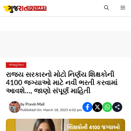
Skip
Me
to
content
એજ્યુકેશન
રાજ્ય સરકારનો મોટો નિર્ણય શિક્ષકોની
4100 જગ્યાઓ માટે નવી ભરતી કરવામાં
આવશે…, જાણો સંપૂર્ણ માહિતી
by
Pravin Mali
Published On: March 18, 2025 6:02 pm