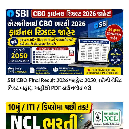
SBI CBO Final Result 2026 જાહેર: 2050 પદોની મેરિટ
લિસ્ટ બહાર, અહીંથી PDF ડાઉનલોડ કરો