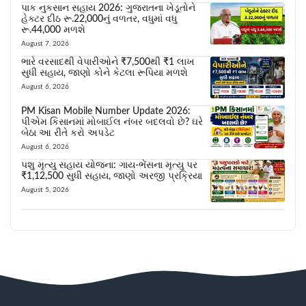
પાક નુકસાન સહાય 2026: ગુજરાતના ખેડૂતોને
હેક્ટર દીઠ રૂ.22,000નું વળતર, વધુમાં વધુ
રૂ.44,000 મળશે
August 7, 2026
ભારે વરસાદથી વેપારીઓને ₹7,500થી ₹1 લાખ
સુધી સહાય, જાણો કોને કેટલા રૂપિયા મળશે
August 6, 2026
PM Kisan Mobile Number Update 2026:
પીએમ કિસાનમાં મોબાઈલ નંબર બદલવો છે? ઘરે
બેઠા આ રીતે કરો અપડેટ
August 6, 2026
પશુ મૃત્યુ સહાય યોજના: ગાય-ભેંસના મૃત્યુ પર
₹1,12,500 સુધી સહાય, જાણો અરજી પ્રક્રિયા
August 5, 2026