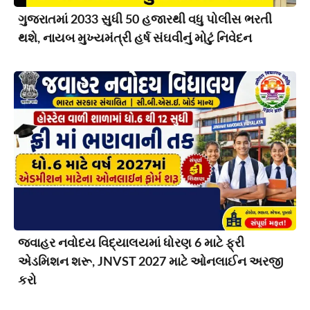
ગુજરાતમાં 2033 સુધી 50 હજારથી વધુ પોલીસ ભરતી
થશે, નાયબ મુખ્યમંત્રી હર્ષ સંઘવીનું મોટું નિવેદન
જવાહર નવોદય વિદ્યાલયમાં ધોરણ 6 માટે ફ્રી
એડમિશન શરૂ, JNVST 2027 માટે ઓનલાઈન અરજી
કરો