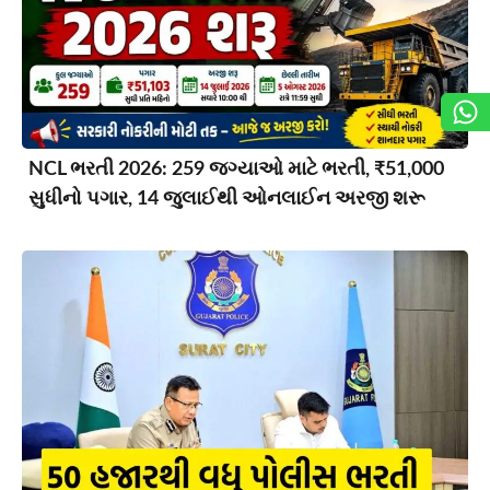
NCL ભરતી 2026: 259 જગ્યાઓ માટે ભરતી, ₹51,000
સુધીનો પગાર, 14 જુલાઈથી ઓનલાઈન અરજી શરૂ