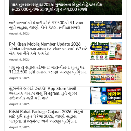
પાક નુકસાન સહાય 2026: ગુજરાતના ખેડૂતોને હેક્ટર દીઠ
રૂ.22,000નું વળતર, વધુમાં વધુ રૂ.44,000 મળશે
ભારે વરસાદથી વેપારીઓને ₹7,500થી ₹1 લાખ
સુધી સહાય, જાણો કોને કેટલા રૂપિયા મળશે
August 6, 2026
PM Kisan Mobile Number Update 2026:
પીએમ કિસાનમાં મોબાઈલ નંબર બદલવો છે? ઘરે
બેઠા આ રીતે કરો અપડેટ
August 6, 2026
પશુ મૃત્યુ સહાય યોજના: ગાય-ભેંસના મૃત્યુ પર
₹1,12,500 સુધી સહાય, જાણો અરજી પ્રક્રિયા
August 5, 2026
યુઝર્સને લાગ્યો ઝટકો! App Store પરથી
અચાનક ગાયબ થયું Telegram, હવે યુઝર
ડાઉનલોડ નહીં કરી શકે
August 4, 2026
Krishi Rahat Package Gujarat 2026: ખેડૂતો
માટે કૃષિ રાહત પેકેજ 2026, જાણો સહાય,
પાત્રતા, ડોક્યુમેન્ટ અને અરજી પ્રક્રિયા
August 2, 2026