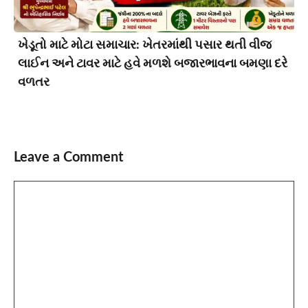
ખેડૂતો માટે મોટા સમાચાર: ખેતરમાંથી પસાર થતી વીજ
લાઈન અને ટાવર માટે હવે મળશે બજારભાવના બમણા દરે
વળતર
Leave a Comment
Comment