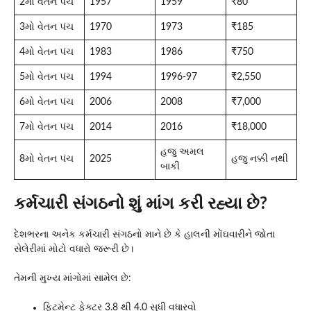
2મો વેતન પંચ
1957
1959
₹80
3મો વેતન પંચ
1970
1973
₹185
4મો વેતન પંચ
1983
1986
₹750
5મો વેતન પંચ
1994
1996-97
₹2,550
6મો વેતન પંચ
2006
2008
₹7,000
7મો વેતન પંચ
2014
2016
₹18,000
હજુ અમલ
8મો વેતન પંચ
2025
હજુ નક્કી નથી
બાકી
કર્મચારી સંગઠનો શું માંગ કરી રહ્યા છે?
દેશભરના અનેક કર્મચારી સંગઠનો માને છે કે હાલની મોંઘવારીને જોતા
સેલેરીમાં મોટો વધારો જરૂરી છે।
તેમની મુખ્ય માંગોમાં સામેલ છે:
ફિટમેન્ટ ફેક્ટર 3.8 થી 4.0 સુધી વધારવો