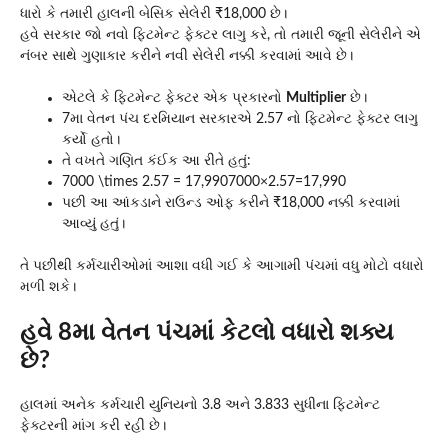
ધારો કે તમારી હાલની બેસિક સેલેરી ₹18,000 છે।
હવે સરકાર જો નવો ફિટમેન્ટ ફેક્ટર લાગુ કરે, તો તમારી જૂની સેલેરીને એ
નંબર સાથે ગુણાકાર કરીને નવી સેલેરી નક્કી કરવામાં આવે છે।
એટલે કે ફિટમેન્ટ ફેક્ટર એક પ્રકારનો
Multiplier
છે।
7મા વેતન પંચ દરમિયાન સરકારએ 2.57 નો ફિટમેન્ટ ફેક્ટર લાગુ
કર્યો હતો।
તે વખતે ગણિત કંઈક આ રીતે હતું:
7000 \times 2.57 = 17,990
7000×2.57=17,990
પછી આ આંકડાને રાઉન્ડ ઓફ કરીને ₹18,000 નક્કી કરવામાં
આવ્યું હતું।
તે પછીથી કર્મચારીઓમાં આશા વધી ગઈ કે આગામી પંચમાં વધુ મોટો વધારો
મળી શકે।
હવે 8મા વેતન પંચમાં કેટલો વધારો શક્ય
છે?
હાલમાં અનેક કર્મચારી યુનિયનો 3.8 અને 3.833 સુધીના ફિટમેન્ટ
ફેક્ટરની માંગ કરી રહી છે।