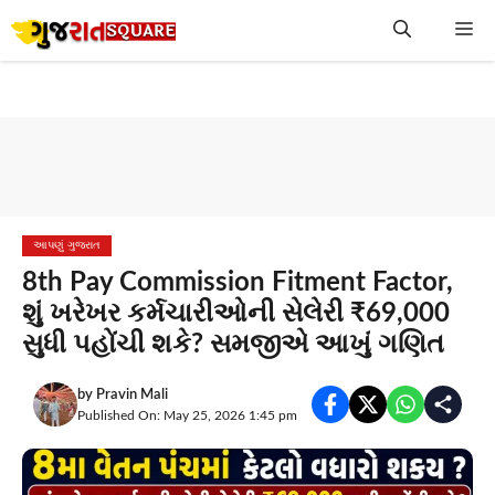
Skip
Me
to
content
આપણું ગુજરાત
8th Pay Commission Fitment Factor,
શું ખરેખર કર્મચારીઓની સેલેરી ₹69,000
સુધી પહોંચી શકે? સમજીએ આખું ગણિત
by
Pravin Mali
Published On: May 25, 2026 1:45 pm