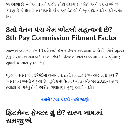
જ આશા છે — “આ વખતે કંઈક મોટો વધારો મળશે?” અને કદાચ એ જ
કારણ છે કે 8મા વેતન પંચની દરેક અપડેટ લોકો ખૂબ ધ્યાનથી વાંચી રહ્યા
છે।
8મો વેતન પંચ કેમ એટલો મહત્વનો છે?
8th Pay Commission Fitment Factor
ભારતમાં લગભગ દર 10 વર્ષે નવો વેતન પંચ બનાવવામાં આવે છે। તેનો મુખ્ય
હેતુ સરકારના કર્મચારીઓની સેલેરી, પેન્શન અને ભથ્થાંમાં સમય પ્રમાણે
સુધારો કરવાનો હોય છે।
પ્રથમ વેતન પંચ 1946માં બનાવાયો હતો। ત્યારથી અત્યાર સુધી કુલ 7
વેતન પંચ આવી ચૂક્યા છે। હવે 8મો વેતન પંચ 3 નવેમ્બર 2025ના રોજ
રચાયો છે, પરંતુ તેની અંતિમ ભલામણો હજુ આવી નથી।
તમારો પગાર કેટલો વધશે જાણો
ફિટમેન્ટ ફેક્ટર શું છે? સરળ ભાષામાં
સમજીએ