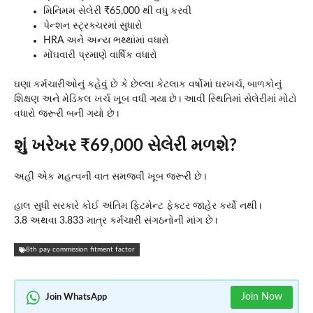
મિનિમમ સેલેરી ₹65,000 થી વધુ કરવી
પેન્શન સ્ટ્રક્ચરમાં સુધારો
HRA અને અન્ય ભથ્થાંમાં વધારો
મોંઘવારી પ્રમાણે વાર્ષિક વધારો
ઘણા કર્મચારીઓનું કહેવું છે કે છેલ્લા કેટલાક વર્ષોમાં ઘરખર્ચ, બાળકોનું
શિક્ષણ અને મેડિકલ ખર્ચ ખૂબ વધી ગયા છે। આવી સ્થિતિમાં સેલેરીમાં મોટો
વધારો જરૂરી બની ગયો છે।
શું ખરેખર ₹69,000 સેલેરી મળશે?
અહીં એક મહત્વની વાત સમજવી ખૂબ જરૂરી છે।
હાલ સુધી સરકારે કોઈ અંતિમ ફિટમેન્ટ ફેક્ટર જાહેર કર્યો નથી।
3.8 અથવા 3.833 માત્ર કર્મચારી સંગઠનોની માંગ છે।
8th pay commission fitment factor
Join Now
Join WhatsApp