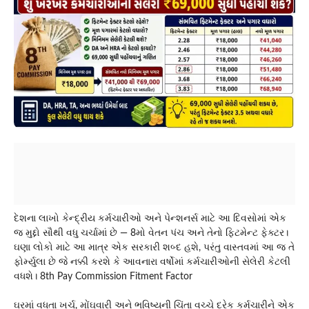
દેશના લાખો કેન્દ્રીય કર્મચારીઓ અને પેન્શનર્સ માટે આ દિવસોમાં એક
જ મુદ્દો સૌથી વધુ ચર્ચામાં છે — 8મો વેતન પંચ અને તેનો ફિટમેન્ટ ફેક્ટર।
ઘણા લોકો માટે આ માત્ર એક સરકારી શબ્દ હશે, પરંતુ વાસ્તવમાં આ જ તે
ફોર્મ્યુલા છે જે નક્કી કરશે કે આવનારા વર્ષોમાં કર્મચારીઓની સેલેરી કેટલી
વધશે। 8th Pay Commission Fitment Factor
ઘરમાં વધતા ખર્ચ, મોંઘવારી અને ભવિષ્યની ચિંતા વચ્ચે દરેક કર્મચારીને એક