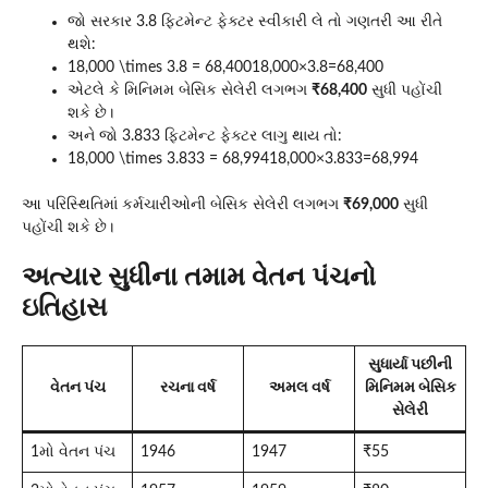
જો સરકાર 3.8 ફિટમેન્ટ ફેક્ટર સ્વીકારી લે તો ગણતરી આ રીતે
થશે:
18,000 \times 3.8 = 68,400
18,000×3.8=68,400
એટલે કે મિનિમમ બેસિક સેલેરી લગભગ
₹68,400
સુધી પહોંચી
શકે છે।
અને જો 3.833 ફિટમેન્ટ ફેક્ટર લાગુ થાય તો:
18,000 \times 3.833 = 68,994
18,000×3.833=68,994
આ પરિસ્થિતિમાં કર્મચારીઓની બેસિક સેલેરી લગભગ
₹69,000
સુધી
પહોંચી શકે છે।
અત્યાર સુધીના તમામ વેતન પંચનો
ઇતિહાસ
સુધાર્યા પછીની
વેતન પંચ
રચના વર્ષ
અમલ વર્ષ
મિનિમમ બેસિક
સેલેરી
1મો વેતન પંચ
1946
1947
₹55