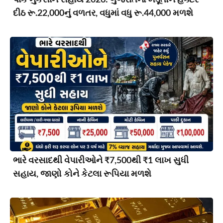
પાક નુકસાન સહાય 2026: ગુજરાતના ખેડૂતોને હેક્ટર
દીઠ રૂ.22,000નું વળતર, વધુમાં વધુ રૂ.44,000 મળશે
ભારે વરસાદથી વેપારીઓને ₹7,500થી ₹1 લાખ સુધી
સહાય, જાણો કોને કેટલા રૂપિયા મળશે