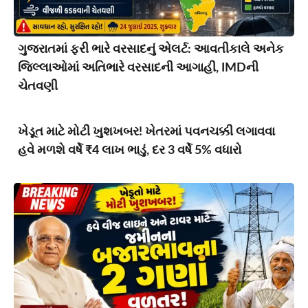
ગુજરાતમાં ફરી ભારે વરસાદનું એલર્ટ: આવતીકાલે અનેક
જિલ્લાઓમાં અતિભારે વરસાદની આગાહી, IMDની
ચેતવણી
ખેડૂત માટે મોટી ખુશખબર! ખેતરમાં પવનચક્કી લગાવવા
હવે મળશે વર્ષે ₹4 લાખ ભાડું, દર 3 વર્ષે 5% વધારો