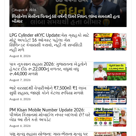
August 8, 2026
લિયોનેલ મેસીના પિતાનું 68 વર્ષની ઉંમરે નિધન, લાંબા સમયથી હતા
બીમાર
LPG Cylinder eKYC Update:ગેસ ગ્રાહકો માટે
મોટું અપડેટ! 16 ઓગસ્ટ પહેલા ગેસ
સિલિન્ડર કેવાયસી કરાવો, નહીં તો સબસિડી
નહીં મળે
August 8, 2026
પાક નુકસાન સહાય 2026: ગુજરાતના ખેડૂતોને
હેક્ટર દીઠ રૂ.22,000નું વળતર, વધુમાં વધુ
રૂ.44,000 મળશે
August 7, 2026
ભારે વરસાદથી વેપારીઓને ₹7,500થી ₹1 લાખ
સુધી સહાય, જાણો કોને કેટલા રૂપિયા મળશે
August 6, 2026
PM Kisan Mobile Number Update 2026:
પીએમ કિસાનમાં મોબાઈલ નંબર બદલવો છે? ઘરે
બેઠા આ રીતે કરો અપડેટ
August 6, 2026
પશુ મૃત્યુ સહાય યોજના: ગાય-ભેંસના મૃત્યુ પર