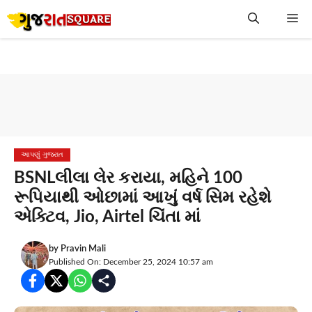
Skip
Me
to
content
આપણું ગુજરાત
BSNLલીલા લેર કરાયા, મહિને 100
રૂપિયાથી ઓછામાં આખું વર્ષ સિમ રહેશે
એક્ટિવ, Jio, Airtel ચિંતા માં
by
Pravin Mali
Published On: December 25, 2024 10:57 am