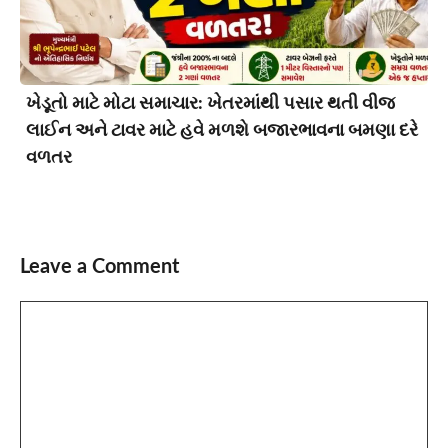
ખેડૂતો માટે મોટા સમાચાર: ખેતરમાંથી પસાર થતી વીજ
લાઈન અને ટાવર માટે હવે મળશે બજારભાવના બમણા દરે
વળતર
Leave a Comment
Comment