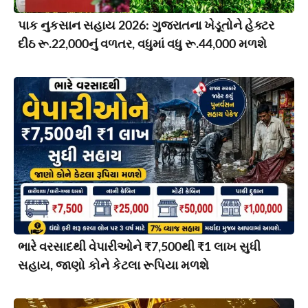
પાક નુકસાન સહાય 2026: ગુજરાતના ખેડૂતોને હેક્ટર
દીઠ રૂ.22,000નું વળતર, વધુમાં વધુ રૂ.44,000 મળશે
ભારે વરસાદથી વેપારીઓને ₹7,500થી ₹1 લાખ સુધી
સહાય, જાણો કોને કેટલા રૂપિયા મળશે