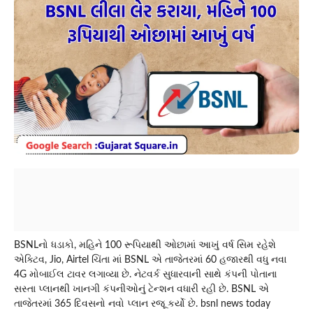
BSNLનો ધડાકો, મહિને 100 રૂપિયાથી ઓછામાં આખું વર્ષ સિમ રહેશે
એક્ટિવ, Jio, Airtel ચિંતા માં BSNL એ તાજેતરમાં 60 હજારથી વધુ નવા
4G મોબાઈલ ટાવર લગાવ્યા છે. નેટવર્ક સુધારવાની સાથે કંપની પોતાના
સસ્તા પ્લાનથી ખાનગી કંપનીઓનું ટેન્શન વધારી રહી છે. BSNL એ
તાજેતરમાં 365 દિવસનો નવો પ્લાન રજૂ કર્યો છે. bsnl news today