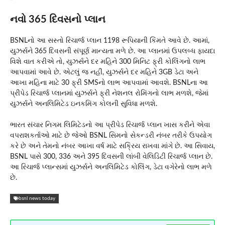
નવો 365 દિવસનો પ્લાન
BSNLનો આ સસ્તો રિચાર્જ પ્લાન 1198 રૂપિયાની કિંમતે આવે છે. આમાં,
યુઝર્સને 365 દિવસની સંપૂર્ણ માન્યતા મળે છે. આ પ્લાનમાં ઉપલબ્ધ ફાયદા
વિશે વાત કરીએ તો, યુઝર્સને દર મહિને 300 મિનિટ ફ્રી કોલિંગનો લાભ
આપવામાં આવે છે. એટલું જ નહીં, યુઝર્સને દર મહિને 3GB ડેટા અને
આખા મહિના માટે 30 ફ્રી SMSનો લાભ આપવામાં આવશે. BSNLના આ
પ્રીપેડ રિચાર્જ પ્લાનમાં યુઝર્સને ફ્રી નેશનલ રોમિંગનો લાભ મળશે, જેમાં
યુઝર્સને અનલિમિટેડ ઇનકમિંગ કોલની સુવિધા મળશે.
ભારત સંચાર નિગમ લિમિટેડનો આ પ્રીપેડ રિચાર્જ પ્લાન ખાસ કરીને એવા
વપરાશકર્તાઓ માટે છે જેઓ BSNL સિમનો સેકન્ડરી નંબર તરીકે ઉપયોગ
કરે છે અને તેમનો નંબર આખા વર્ષ માટે સક્રિય રાખવા માંગે છે. આ સિવાય,
BSNL પાસે 300, 336 અને 395 દિવસની લાંબી વેલિડિટી રિચાર્જ પ્લાન છે.
આ રિચાર્જ પ્લાન્સમાં યુઝર્સને અનલિમિટેડ કોલિંગ, ડેટા વગેરેનો લાભ મળે
છે.
bsnl news today