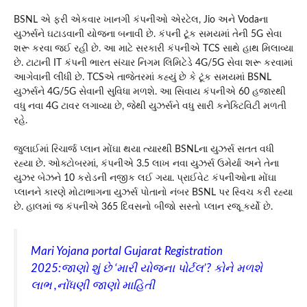
BSNL એ ફરી એકવાર ખાનગી કંપનીઓ એરટેલ, Jio અને Vodaના
યુઝર્સને ઘટાડવાની યોજના બનાવી છે. કંપની ટૂંક સમયમાં તેની 5G સેવા
શરૂ કરવા જઈ રહી છે. આ માટે સરકારી કંપનીએ TCS સાથે હાથ મિલાવ્યા
છે. ટાટાની IT કંપની ભારત સંચાર નિગમ લિમિટેડે 4G/5G સેવા શરૂ કરવામાં
આગેવાની લીધી છે. TCSએ તાજેતરમાં કહ્યું છે કે ટૂંક સમયમાં BSNL
યુઝર્સને 4G/5G સેવાની સુવિધા મળશે. આ સિવાય કંપનીએ 60 હજારથી
વધુ નવા 4G ટાવર લગાવ્યા છે, જેથી યુઝર્સને વધુ સારી કનેક્ટિવિટી મળતી
રહે.
જુલાઈમાં રિચાર્જ પ્લાન મોંઘા થયા ત્યારથી BSNLના યુઝર્સ સતત વધી
રહ્યા છે. ઓક્ટોબરમાં, કંપનીએ 3.5 લાખ નવા યુઝર્સ ઉમેર્યા અને તેના
યુઝર બેઝને 10 કરોડની નજીક લઈ ગયા. પ્રાઈવેટ કંપનીઓના મોંઘા
પ્લાનને કારણે મોટાભાગના યુઝર્સ પોતાનો નંબર BSNL પર સ્વિચ કરી રહ્યા
છે. હાલમાં જ કંપનીએ 365 દિવસનો બીજો સસ્તો પ્લાન રજૂ કર્યો છે.
Mari Yojana portal Gujarat Registration
2025:જાણો શું છે ‘મારી યોજના પોર્ટલ’? કોને મળશે
લાભ ,નોંધણી જાણો માહિતી