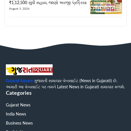
₹1,12,500 સુધી સહાય, જાણો અરજી પ્રક્રિયા
August 5, 2026
Gujarat Square
ગુજરાતી સમાચાર વેબસાઈટ (News in Gujarati) છે.
અમારી આ વેબસાઈટ પર તમને Latest News in Gujarati સમાચાર મળશે.
Categories
Gujarat News
India News
Business News