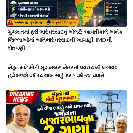
ગુજરાતમાં ફરી ભારે વરસાદનું એલર્ટ: આવતીકાલે અનેક
જિલ્લાઓમાં અતિભારે વરસાદની આગાહી, IMDની
ચેતવણી
ખેડૂત માટે મોટી ખુશખબર! ખેતરમાં પવનચક્કી લગાવવા
હવે મળશે વર્ષે ₹4 લાખ ભાડું, દર 3 વર્ષે 5% વધારો