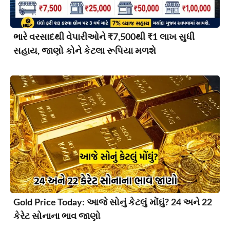
ભારે વરસાદથી વેપારીઓને ₹7,500થી ₹1 લાખ સુધી
સહાય, જાણો કોને કેટલા રૂપિયા મળશે
Gold Price Today: આજે સોનું કેટલું મોંઘું? 24 અને 22
કેરેટ સોનાના ભાવ જાણો