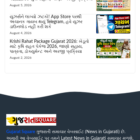
August 5, 2026
યુઝર્સને લાગ્યો ઝટકો! App Store પરથી
અચાનક ગાયબ થયું Telegram, હવે યુઝર
ડાઉનલોડ નહીં કરી શકે
August 4, 2026
Krishi Rahat Package Gujarat 2026: ખેડૂતો
માટે કૃષિ રાહત પેકેજ 2026, જાણો સહાય,
પાત્રતા, ડોક્યુમેન્ટ અને અરજી પ્રક્રિયા
August 2, 2026
Gujarat Square
ગુજરાતી સમાચાર વેબસાઈટ (News in Gujarati) છે.
અમારી આ વેબસાઈટ પર તમને Latest News in Gujarati સમાચાર મળશે.