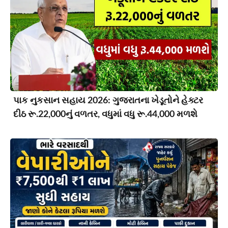
પાક નુકસાન સહાય 2026: ગુજરાતના ખેડૂતોને હેક્ટર
દીઠ રૂ.22,000નું વળતર, વધુમાં વધુ રૂ.44,000 મળશે