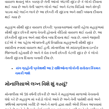
વાયરલ થવાનું એક કારણ છે તેની આંખો એટલી સુંદર છે કે લોકો દીવાના
થઈ ગયા છે અને તેની પાછળ લોકો જઈ અને કેટલા વિડિયો અને સેલ્ફી
પાડવા માટે લાઈન લાગે છે આ છોકરી ની સુંદરતા અને સાદી બધાના દીવાના
થઈ ગયા છે
મહાકુંભ સૌથી સુંદર વાયરલ છોકરી: પ્રયાગરાજમાં ચાલી રહેલા મહાકુંભમાં
સૌથી સુંદર છોકરી માળા વેચતી હોવાનો વીડિયો વાયરલ થઈ રહ્યો છે. આ
છોકરીની સુંદરતા અને સાદગીના બધા દિવાના થઈ ગયા છે. તમને જણાવી
દઈએ કે આ પહેલા ભોપાલની હર્ષ રિચારિયા મહાકુંભની સૌથી સુંદર
સાધ્વીના રૂમમાં વાયરલ થઈ હતી. મોનાલીસા એ મધ્યપ્રદેશના ઇન્દોર
જિલ્લાની રહેવાસી છે અને તે ઘેરા રંગની છોકરી કેટલી સુંદર છે કે લોકો
તેમની સુંદરતા દિવાના બનાવી દીધા છે.
યંગ ગ્રહોની પ્રવેશથી આ 2 રાશિઓના લોકોની રાતોરાત કિસ્મત
ચમકી જશે
મોનાલિસાએ લગ્ન વિશે શું કહ્યું?
મોનાલીસા એ 16 વર્ષની છોકરી છે અને તે મહાકુંભમાં માળાઓ વેચવાનો
ધંધો કરે છે મહાકુંભ માં કરોડો લોકો આવે છે અને તેની પાસેથી સંતો અને
ઋષિઓ માળાઓ ખરીદે છે અને તે માળો દ્વારા સારી એવી કિંમત આપવામાં