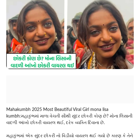
Mahakumbh 2025 Most Beautiful Viral Girl mona lisa
kumbh:મહાકુંભમાં માળા વેચતી સૌથી સુંદર છોકરી કોણ છે? મોના લિસાની
વાદળી આંખો છોકરી વાયરલ થઈ, દરેક વ્યક્તિ દિવાના છે.
મહાકુંભમાં એક સુંદર છોકરી નો વિડીયો વાયરલ થઈ ગયો છે કારણ કે તેને