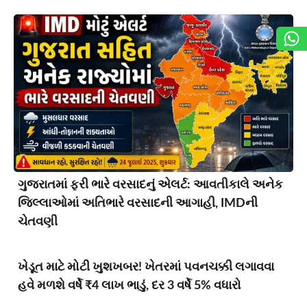
ગુજરાતમાં ફરી ભારે વરસાદનું એલર્ટ: આવતીકાલે અનેક
જિલ્લાઓમાં અતિભારે વરસાદની આગાહી, IMDની
ચેતવણી
ખેડૂત માટે મોટી ખુશખબર! ખેતરમાં પવનચક્કી લગાવવા
હવે મળશે વર્ષે ₹4 લાખ ભાડું, દર 3 વર્ષે 5% વધારો