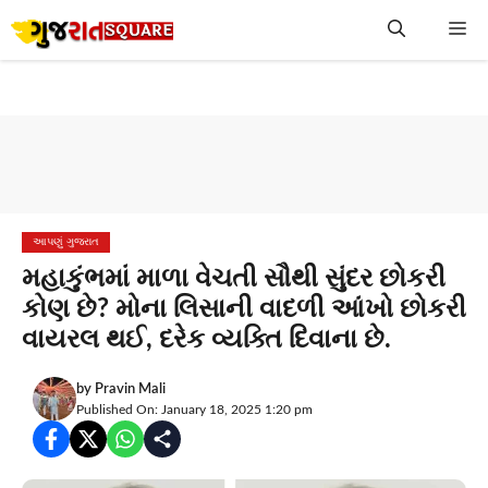
Skip
Me
to
content
આપણું ગુજરાત
મહાકુંભમાં માળા વેચતી સૌથી સુંદર છોકરી
કોણ છે? મોના લિસાની વાદળી આંખો છોકરી
વાયરલ થઈ, દરેક વ્યક્તિ દિવાના છે.
by
Pravin Mali
Published On: January 18, 2025 1:20 pm