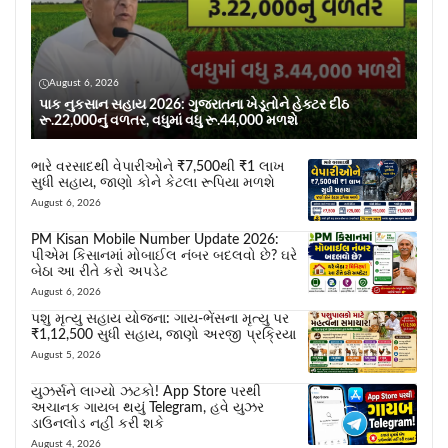
August 6, 2026
પાક નુકસાન સહાય 2026: ગુજરાતના ખેડૂતોને હેક્ટર દીઠ
રૂ.22,000નું વળતર, વધુમાં વધુ રૂ.44,000 મળશે
ભારે વરસાદથી વેપારીઓને ₹7,500થી ₹1 લાખ
સુધી સહાય, જાણો કોને કેટલા રૂપિયા મળશે
August 6, 2026
PM Kisan Mobile Number Update 2026:
પીએમ કિસાનમાં મોબાઈલ નંબર બદલવો છે? ઘરે
બેઠા આ રીતે કરો અપડેટ
August 6, 2026
પશુ મૃત્યુ સહાય યોજના: ગાય-ભેંસના મૃત્યુ પર
₹1,12,500 સુધી સહાય, જાણો અરજી પ્રક્રિયા
August 5, 2026
યુઝર્સને લાગ્યો ઝટકો! App Store પરથી
અચાનક ગાયબ થયું Telegram, હવે યુઝર
ડાઉનલોડ નહીં કરી શકે
August 4, 2026