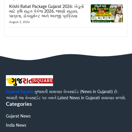
Krishi Rahat Package Gujarat 2026: ખેડૂતો
માટે કૃષિ રાહત પેકેજ 2026, જાણો સહાય,
પાત્રતા, ડોક્યુમેન્ટ અને અરજી પ્રક્રિયા
August 2, 2026
Gujarat Square
ગુજરાતી સમાચાર વેબસાઈટ (News in Gujarati) છે.
અમારી આ વેબસાઈટ પર તમને Latest News in Gujarati સમાચાર મળશે.
Categories
Gujarat News
India News