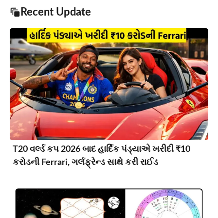
Recent Update
T20 વર્લ્ડ કપ 2026 બાદ હાર્દિક પંડ્યાએ ખરીદી ₹10
કરોડની Ferrari, ગર્લફ્રેન્ડ સાથે કરી રાઈડ