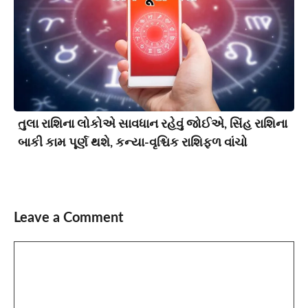
તુલા રાશિના લોકોએ સાવધાન રહેવું જોઈએ, સિંહ રાશિના
બાકી કામ પૂર્ણ થશે, કન્યા-વૃશ્ચિક રાશિફળ વાંચો
Leave a Comment
Comment