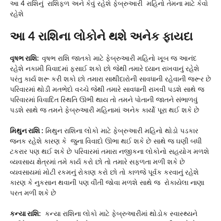
આ 4 રાશિનું રાશિફળ અને કેવું રહેશે ફેબ્રુઆરી મહિનો તેમના માટે કેવો
રહેશે
આ 4 રાશિના લોકોને થશે અનેક ફાયદા
વૃષભ રાશિ:
વૃષભ રાશિ જાતકો માટે ફેબ્રુઆરી મહિનો ખૂબ જ આનંદ
રહેશે નકામી વિવાદમાં ફસાઈ શકો છો જેથી તમારે ધ્યાન રાખવાનું રહેશે
પરંતુ કાર્ય શરૂ કરી શકો છો તમારા સાથીદારોની સાવધાની રહેવાની જરૂર છે
પરિવારમાં થોડી મતભેદો વચ્ચે જેથી તમારે સાવધાની રાખવી પડશે સાથે જ
પરિવારમાં વિવાદિત સ્થિતિ ઊભી થાય તો તમને પોતાની જાતને સંભાળવું
પડશે સાથે જ તમને ફેબ્રુઆરી મહિનામાં અનેક કાર્યો પૂરા થઈ શકે છે
મિથુન રાશિ :
મિથુન રાશિના લોકો માટે ફેબ્રુઆરી મહિનો થોડો પડકાર
જનક રહેશે કારણ કે જુના વિવાદો ઊભા થઈ શકે છે સાથે જ ઘણી બધી
ટકરાર પણ થઈ શકે છે પરિવારમાં તમારા નજીકના લોકોનો સહયોગ મળશે
વ્યવસાય ક્ષેત્રમાં તમે કાર્ય કરો છો તો તમારે સફળતા મળી શકે છે
વ્યવસાયમાં મોટી રકમનું રોકાણ કરો છો તો કાળજે પૂર્વક કરવાનું રહેશે
કારણ કે નુકસાન થવાની પણ વીતી જોવા મળશે સાથે જ રોકાયેલા નાણા
પરત મળી શકે છે
કન્યા રાશિ:
કન્યા રાશિના લોકો માટે ફેબ્રુઆરીમાં થોડોક સ્વાસ્થ્યને