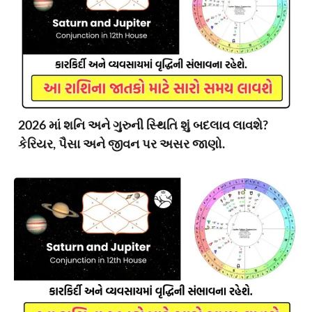
2026 માં શનિ અને ગુરુની સ્થિતિ શું બદલાવ લાવશે?
કેરિયર, પૈસા અને જીવન પર અસર જાણો.