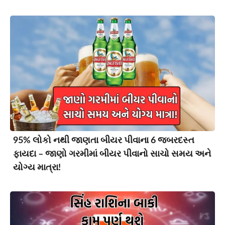
95% લોકો નથી જાણતા બીયર પીવાના 6 જબરદસ્ત
ફાયદા – જાણો ગરમીમાં બીયર પીવાનો સાચો સમય અને
યોગ્ય માત્રા!