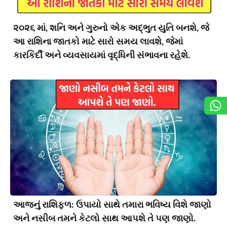
૨૦૨૬ માં, શનિ અને ગુરુનો એક અદ્ભુત યુતિ બનશે, જે
આ રાશિના જાતકો માટે સારો સમય લાવશે, જેમાં
કારકિર્દી અને વ્યવસાયમાં વૃદ્ધિની સંભાવના રહેશે.
આજનું રાશિફળ: ઉપાયો સાથે તમારા ભવિષ્ય વિશે જાણો
અને નસીબ તમને કેટલો સાથ આપશે તે પણ જાણો.