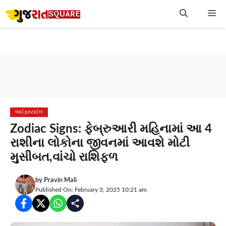
Skip
Me
to
content
લાઈફસ્ટાઈલ
Zodiac Signs: ફેબ્રુઆરી મહિનામાં આ 4
રાશીના લોકોના જીવનમાં આવશે મોટી
મુસીબત,વાંચો રાશિફળ
by
Pravin Mali
Published On: February 3, 2025 10:21 am