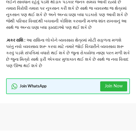
લઈને સાવધાન રહેવું પડશે થોડાક પડકાર જનક સમય આવી રહ્યો છે
તમારા વિરોધી તમારા પર નુકસાન કરી શકે છે સાથે જ વ્યવસ્થા જ ક્ષેત્રમાં
નુકસાન પણ થઈ શકે છે અને અન્ય ઘણા બધા પડકારો પણ આવી શકે છે
જેથી પરિવાર વિવાદથી બચવાની કોશિશ કરવાની મગજ શાંત રાખવાનું આ
સાથે જ અન્ય ઘણા બધા ફાયદાઓ પણ થઈ શકે છે
.
મકર રાશિ :
આ રાશિના લોકોને વ્યવસાય ક્ષેત્રમાં મોટી સફળતા મળશે
પરંતુ નવો વ્યવસાય શરૂ કરવા માટે તમારે જોઈ વિચારીને વ્યવસાય શરૂ
કરવું પડશે સંપત્તિમાં વધારો થઈ શકે છે જુના રોકાયેલા નાણા પરત મળી શકે
છે જુના મિત્રો સાથે ફરી એકવાર મુલાકાત થઈ શકે છે સાથે જ નવા વિવાદ
પણ ઊભા થઈ શકે છે
Join Now
Join WhatsApp