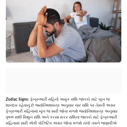
Zodiac Signs:
ફેબ્રુઆરી મહિનો અમુક રાશિ જાતકો માટે ખૂબ જ
શાનદાર રહેવાનું છે જ્યોતિષશાસ્ત્ર અનુસાર ચાર રાશિ પર તેમની અસર
ફેબ્રુઆરી મહિનામાં ખૂબ જ સારી જોવા મળશે જ્યોતિષશાસ્ત્ર અનુસાર
વૃષભ રાશી મિથુન રાશિ અને કન્યા મકર રાશિના જાતકો માટે ફેબ્રુઆરી
મહિનામાં સારી એવી પોઝિટિવ અસર જોવા મળશે ચલો તમને જણાવીએ