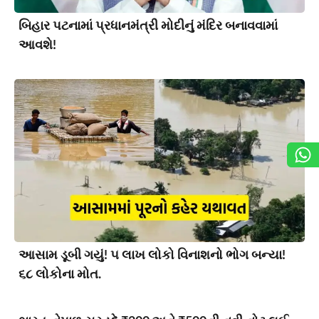
બિહાર પટનામાં પ્રધાનમંત્રી મોદીનું મંદિર બનાવવામાં
આવશે!
આસામ ડૂબી ગયું! ૫ લાખ લોકો વિનાશનો ભોગ બન્યા!
૬૮ લોકોના મોત.