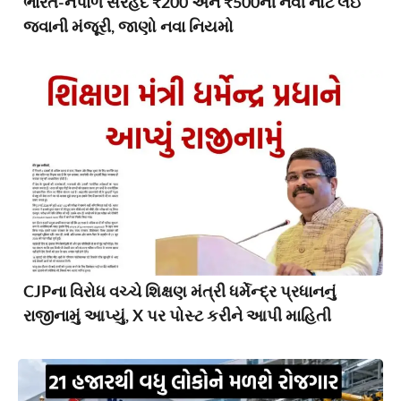
ભારત-નેપાળ સરહદે ₹200 અને ₹500ની નવી નોટ લઈ
જવાની મંજૂરી, જાણો નવા નિયમો
CJPના વિરોધ વચ્ચે શિક્ષણ મંત્રી ધર્મેન્દ્ર પ્રધાનનું
રાજીનામું આપ્યું, X પર પોસ્ટ કરીને આપી માહિતી