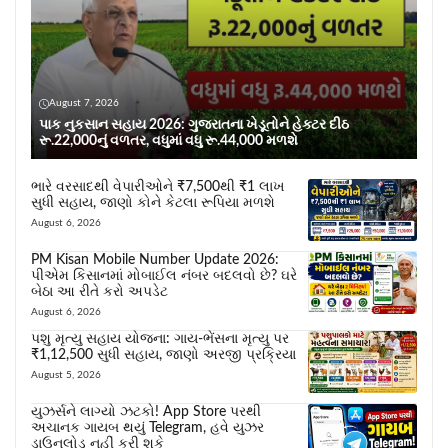
August 7, 2026
પાક નુકસાન સહાય 2026: ગુજરાતના ખેડૂતોને હેક્ટર દીઠ
રૂ.22,000નું વળતર, વધુમાં વધુ રૂ.44,000 મળશે
ભારે વરસાદથી વેપારીઓને ₹7,500થી ₹1 લાખ
સુધી સહાય, જાણો કોને કેટલા રૂપિયા મળશે
August 6, 2026
PM Kisan Mobile Number Update 2026:
પીએમ કિસાનમાં મોબાઈલ નંબર બદલવો છે? ઘરે
બેઠા આ રીતે કરો અપડેટ
August 6, 2026
પશુ મૃત્યુ સહાય યોજના: ગાય-ભેંસના મૃત્યુ પર
₹1,12,500 સુધી સહાય, જાણો અરજી પ્રક્રિયા
August 5, 2026
યુઝર્સને લાગ્યો ઝટકો! App Store પરથી
અચાનક ગાયબ થયું Telegram, હવે યુઝર
ડાઉનલોડ નહીં કરી શકે