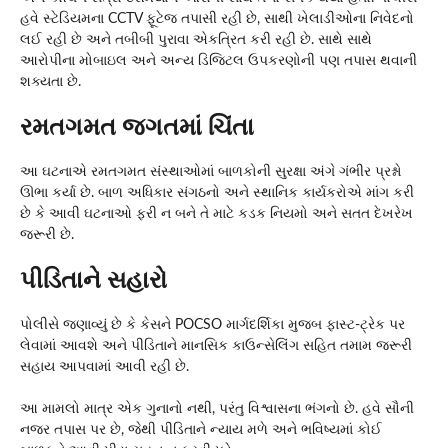
હવે સ્ટેડિયમના CCTV ફૂટેજ તપાસી રહી છે, સાથી ખેલાડીઓના નિવેદનો
લઈ રહી છે અને તબીબી પુરાવા એકત્રિત કરી રહી છે. સાથે સાથે
આરોપીના મોબાઇલ અને અન્ય ડિજિટલ ઉપકરણોની પણ તપાસ થવાની
શક્યતા છે.
રમતગમત જગતમાં ચિંતા
આ ઘટનાએ રમતગમત સંસ્થાઓમાં બાળકોની સુરક્ષા અંગે ગંભીર પ્રશ્નો
ઊભા કર્યા છે. બાળ અધિકાર સંગઠનો અને સ્થાનિક કાર્યકરોએ માંગ કરી
છે કે આવી ઘટનાઓ ફરી ન બને તે માટે કડક નિયમો અને સતત દેખરેખ
જરૂરી છે.
પીડિતાને સહારો
પોલીસે જણાવ્યું છે કે કેસને POCSO માર્ગદર્શિકા મુજબ ફાસ્ટ-ટ્રેક પર
લેવામાં આવશે અને પીડિતાને માનસિક કાઉન્સેલિંગ સહિત તમામ જરૂરી
સહાય આપવામાં આવી રહી છે.
આ મામલો માત્ર એક ગુનાનો નથી, પરંતુ વિશ્વાસના ભંગનો છે. હવે સૌની
નજર તપાસ પર છે, જેથી પીડિતાને ન્યાય મળે અને ભવિષ્યમાં કોઈ