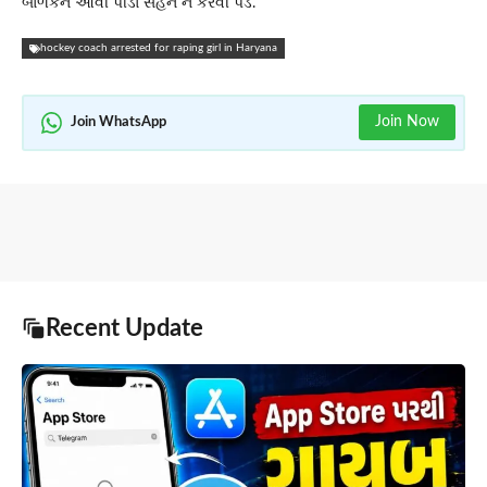
બાળકને આવી પીડા સહન ન કરવી પડે.
hockey coach arrested for raping girl in Haryana
Join Now
Join WhatsApp
Recent Update