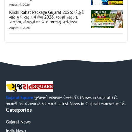
August 4, 2026
Krishi Rahat Package Gujarat 2026: ખેડૂતો
માટે કૃષિ રાહત પેકેજ 2026, જાણો સહાય,
પાત્રતા, ડોક્યુમેન્ટ અને અરજી પ્રક્રિયા
August 2, 2026
Gujarat Square
ગુજરાતી સમાચાર વેબસાઈટ (News in Gujarati) છે.
અમારી આ વેબસાઈટ પર તમને Latest News in Gujarati સમાચાર મળશે.
Categories
Gujarat News
India News