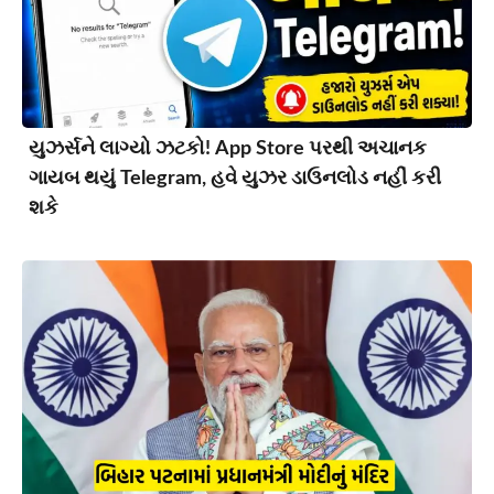
યુઝર્સને લાગ્યો ઝટકો! App Store પરથી અચાનક
ગાયબ થયું Telegram, હવે યુઝર ડાઉનલોડ નહીં કરી
શકે