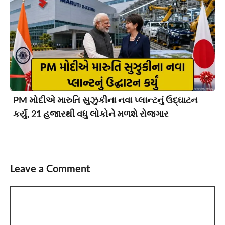
PM મોદીએ મારુતિ સુઝુકીના નવા પ્લાન્ટનું ઉદ્ઘાટન
કર્યું, 21 હજારથી વધુ લોકોને મળશે રોજગાર
Leave a Comment
Comment