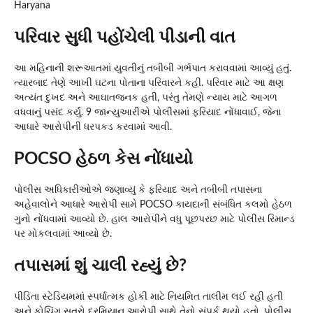
Haryana
પરિવાર સુધી પહોંચેલી પીડાની વાત
આ મહિનાની શરૂઆતમાં યુવતીનું તબીબી ગર્ભપાત કરાવવામાં આવ્યું હતું.
ત્યારબાદ તેણે આખી ઘટના પોતાના પરિવારને કહી. પરિવાર માટે આ ક્ષણ
અત્યંત દુખદ અને આઘાતજનક હતી, પરંતુ તેમણે ન્યાય માટે આગળ
વધવાનું પસંદ કર્યું. 9 જાન્યુઆરીએ પોલીસમાં ફરિયાદ નોંધાવાઈ, જેના
આધારે આરોપીની ધરપકડ કરવામાં આવી.
POCSO હેઠળ કેસ નોંધાયો
પોલીસ અધિકારીઓએ જણાવ્યું કે ફરિયાદ અને તબીબી તપાસના
અહેવાલોને આધારે આરોપી સામે POCSO કાયદાની સંબંધિત કલમો હેઠળ
ગુનો નોંધવામાં આવ્યો છે. હાલ આરોપીને વધુ પૂછપરછ માટે પોલીસ રિમાન્ડ
પર મોકલવામાં આવ્યો છે.
તપાસમાં શું ચાલી રહ્યું છે?
પીડિતા સ્ટેડિયમમાં સ્પર્ધાત્મક હોકી માટે નિયમિત તાલીમ લઈ રહી હતી
અને કોચિંગ સત્રો દરમિયાન આરોપી સાથે તેનો સંપર્ક થયો હતો. પોલીસ