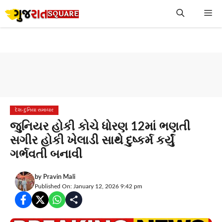
Skip
Me
to
content
દેશ-દુનિયા સમાચાર
જુનિયર હોકી કોચે ધોરણ 12માં ભણતી
સગીર હોકી ખેલાડી સાથે દુષ્કર્મ કર્યું
ગર્ભવતી બનાવી
by
Pravin Mali
Published On: January 12, 2026 9:42 pm