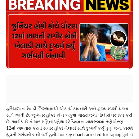
હરિયાણાના રેવાડી જિલ્લામાંથી એક ચોંકાવનારી અને હૃદય સ્પર્શી ઘટના
સામે આવી છે. જુનિયર હોકી કોચ અંકુશ ભારદ્વાજની પોલીસે ધરપકડ કરી
છે. આરોપ છે કે ચાર મહિના પહેલા સ્ટેડિયમના બાથરૂમમાં તેણે ધોરણ
12માં અભ્યાસ કરતી સગીર હોકી ખેલાડી સાથે દુષ્કર્મ કર્યું હતું, જેના કારણે
યુવતી ગર્ભવતી બની ગઈ હતી. hockey coach arrested for raping girl in