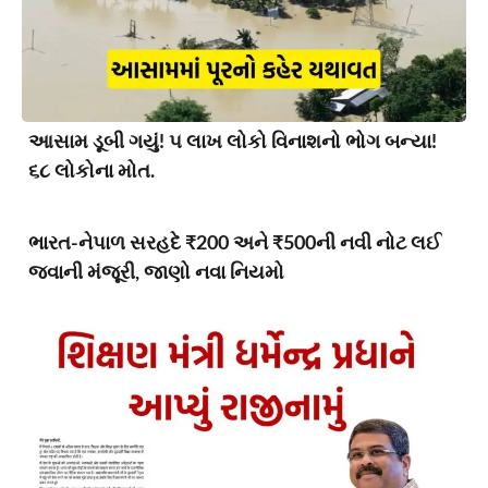
આસામ ડૂબી ગયું! ૫ લાખ લોકો વિનાશનો ભોગ બન્યા!
૬૮ લોકોના મોત.
ભારત-નેપાળ સરહદે ₹200 અને ₹500ની નવી નોટ લઈ
જવાની મંજૂરી, જાણો નવા નિયમો