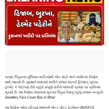
પટણા: બિહારના બુલિયન માર્કેટમાંથી એક મોટો અને ચર્ચાસ્પદ નિર્ણય
સામે આવ્યો છે. સુરક્ષાને ધ્યાનમાં રાખીને રાજ્ય સરકારે હિજાબ, બુરખા,
હેલ્મેટ કે કોઈપણ રીતે ચહેરો સંપૂર્ણ ઢાંકીને જ્વેલરી પ્રવેશ પર પ્રતિબંધ
મૂક્યો છે. આ નિર્ણય અમલમાં મૂકનાર બિહાર દેશનું પહેલું રાજ્ય બન્યું છે.
Jewellery Face Cover Ban in Bihar
આ નિર્ણય ઓલ ઇન્ડિયા જ્વેલર્સ એન્ડ ગોલ્ડ ફેડરેશન (AIJGF)ની