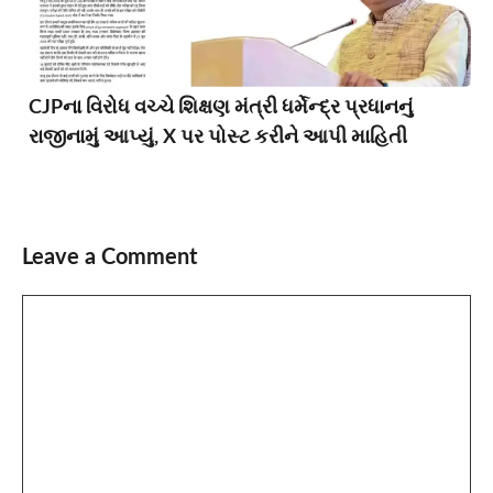
CJPના વિરોધ વચ્ચે શિક્ષણ મંત્રી ધર્મેન્દ્ર પ્રધાનનું
રાજીનામું આપ્યું, X પર પોસ્ટ કરીને આપી માહિતી
Leave a Comment
Comment