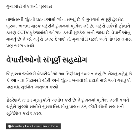
ગુનાખોરી રોકવાનો પ્રયાસ
તાજેતરની લૂંટની ઘટનાઓમાં જોવા મળ્યું છે કે ગુનેગારો સંપૂર્ણ હેલ્મેટ,
બુરખા અથવા માસ્ક પહેરીને દુકાનમાં પ્રવેશ કરે છે. ચહેરો ઢાંકેલો હોવાને
કારણે CCTV ફૂટેજમાંથી ઓળખ કરવી મુશ્કેલ બની જાય છે. વેપારીઓનું
માનવું છે કે જો ચહેરો સ્પષ્ટ દેખાશે તો ગુનાખોરી ઘટશે અને પોલીસ તપાસ
પણ સરળ બનશે.
વેપારીઓનો સંપૂર્ણ સહયોગ
બિહારના જ્વેલરી વેપારીઓએ આ નિર્ણયનું સ્વાગત કર્યું છે. તેમનું કહેવું છે
કે આ નવા નિયમથી ચોરી અને લૂંટના બનાવોમાં ઘટાડો થશે અને ગ્રાહકો
પણ વધુ સુરક્ષિત અનુભવ કરશે.
ફેડરેશને તમામ ગ્રાહકોને અપીલ કરી છે કે દુકાનમાં પ્રવેશ કરતી વખતે
ચહેરો ખુલ્લો રાખીને સુરક્ષા નિયમોનું પાલન કરે, જેથી સૌની સલામતી
સુનિશ્ચિત કરી શકાય.
Jewellery Face Cover Ban in Bihar