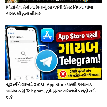
લિયોનેલ મેસીના પિતાનું 68 વર્ષની ઉંમરે નિધન, લાંબા
સમયથી હતા બીમાર
યુઝર્સને લાગ્યો ઝટકો! App Store પરથી અચાનક
ગાયબ થયું Telegram, હવે યુઝર ડાઉનલોડ નહીં કરી
શકે