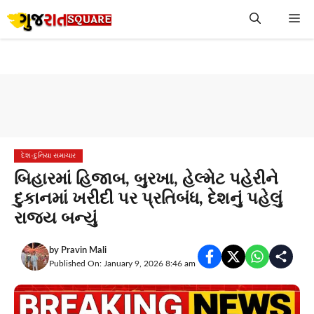
Skip
Me
to
content
દેશ-દુનિયા સમાચાર
બિહારમાં હિજાબ, બુરખા, હેલ્મેટ પહેરીને
દુકાનમાં ખરીદી પર પ્રતિબંધ, દેશનું પહેલું
રાજ્ય બન્યું
by
Pravin Mali
Published On: January 9, 2026 8:46 am