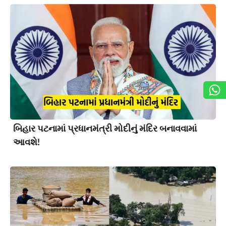
બિહાર પટનામાં પ્રધાનમંત્રી મોદીનું મંદિર બનાવવામાં
આવશે!