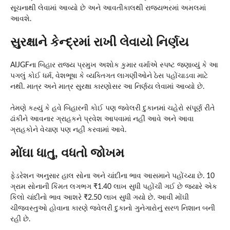
સૂચનાથી લેવામાં આવ્યો છે અને આવતીકાલથી રાજ્યભરમાં અમલમાં
આવશે.
સુરક્ષાને કેન્દ્રમાં રાખી લેવાયો નિર્ણય
AIJGFના બિહાર રાજ્ય પ્રમુખ અશોક કુમાર વર્માએ સ્પષ્ટ જણાવ્યું કે આ
પગલું કોઈ ધર્મ, વેશભૂષા કે વ્યક્તિગત લાગણીઓને ઠેસ પહોંચાડવા માટે
નથી. માત્ર અને માત્ર સુરક્ષા કારણોસર આ નિર્ણય લેવામાં આવ્યો છે.
તેમણે કહ્યું કે હવે બિહારની કોઈ પણ જ્વેલરી દુકાનમાં ચહેરો સંપૂર્ણ રીતે
ઢાંકીને આવનાર ગ્રાહકને પ્રવેશ આપવામાં નહીં આવે અને આવા
ગ્રાહકોને વેચાણ પણ નહીં કરવામાં આવે.
મોંઘા ધાતુ, વધતો જોખમ
ફેડરેશન અનુસાર હાલ સોના અને ચાંદીના ભાવ આસમાને પહોંચ્યા છે. 10
ગ્રામ સોનાની કિંમત લગભગ ₹1.40 લાખ સુધી પહોંચી ગઈ છે જ્યારે એક
કિલો ચાંદીનો ભાવ આશરે ₹2.50 લાખ સુધી ગયો છે. આવી મોંઘી
ચીજવસ્તુઓ હોવાના કારણે જ્વેલરી દુકાનો ગુનેગારોનું સરળ નિશાન બની
રહી છે.