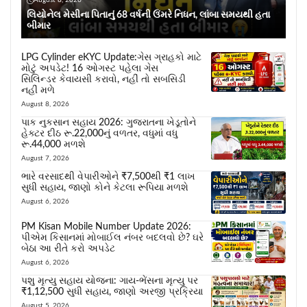
August 8, 2026
લિયોનેલ મેસીના પિતાનું 68 વર્ષની ઉંમરે નિધન, લાંબા સમયથી હતા
બીમાર
LPG Cylinder eKYC Update:ગેસ ગ્રાહકો માટે
મોટું અપડેટ! 16 ઓગસ્ટ પહેલા ગેસ
સિલિન્ડર કેવાયસી કરાવો, નહીં તો સબસિડી
નહીં મળે
August 8, 2026
પાક નુકસાન સહાય 2026: ગુજરાતના ખેડૂતોને
હેક્ટર દીઠ રૂ.22,000નું વળતર, વધુમાં વધુ
રૂ.44,000 મળશે
August 7, 2026
ભારે વરસાદથી વેપારીઓને ₹7,500થી ₹1 લાખ
સુધી સહાય, જાણો કોને કેટલા રૂપિયા મળશે
August 6, 2026
PM Kisan Mobile Number Update 2026:
પીએમ કિસાનમાં મોબાઈલ નંબર બદલવો છે? ઘરે
બેઠા આ રીતે કરો અપડેટ
August 6, 2026
પશુ મૃત્યુ સહાય યોજના: ગાય-ભેંસના મૃત્યુ પર
₹1,12,500 સુધી સહાય, જાણો અરજી પ્રક્રિયા
August 5, 2026