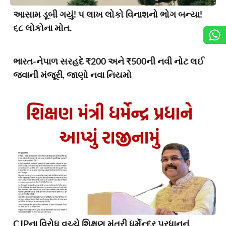
આસામ ડૂબી ગયું! ૫ લાખ લોકો વિનાશનો ભોગ બન્યા!
૬૮ લોકોના મોત.
ભારત-નેપાળ સરહદે ₹200 અને ₹500ની નવી નોટ લઈ
જવાની મંજૂરી, જાણો નવા નિયમો
CJPના વિરોધ વચ્ચે શિક્ષણ મંત્રી ધર્મેન્દ્ર પ્રધાનનું