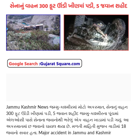
Jammu Kashmir News જમ્મુ-કાશ્મીરમાં મોટો અકસ્માત, સેનાનું વાહન
300 ફૂટ ઊંડી ખીણમાં પડી, 5 જવાન શહીદ જમ્મુ-કાશ્મીરના પૂંચમાં
એલઓસી પાસે સેનાના જવાનોથી ભરેલું એક વાહન ખાડામાં પડી ગયું. આ
અકસ્માતમાં છ જવાનો ઘાયલ થયા છે. મળતી માહિતી મુજબ ગાડીમાં 18
જવાનો સવાર હતા. Major accident in Jammu and Kashmir