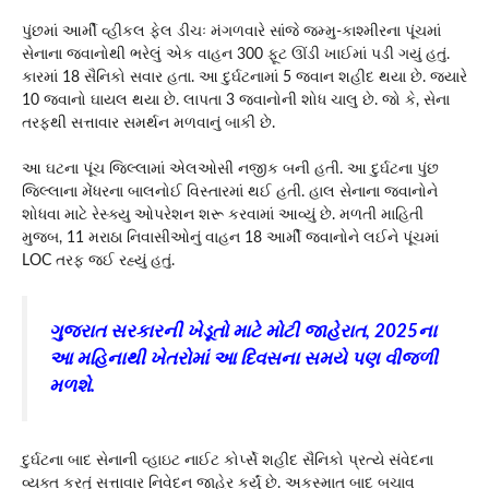
પુંછમાં આર્મી વ્હીકલ ફેલ ડીચઃ મંગળવારે સાંજે જમ્મુ-કાશ્મીરના પૂંચમાં
સેનાના જવાનોથી ભરેલું એક વાહન 300 ફૂટ ઊંડી ખાઈમાં પડી ગયું હતું.
કારમાં 18 સૈનિકો સવાર હતા. આ દુર્ઘટનામાં 5 જવાન શહીદ થયા છે. જ્યારે
10 જવાનો ઘાયલ થયા છે. લાપતા 3 જવાનોની શોધ ચાલુ છે. જો કે, સેના
તરફથી સત્તાવાર સમર્થન મળવાનું બાકી છે.
આ ઘટના પૂંચ જિલ્લામાં એલઓસી નજીક બની હતી. આ દુર્ઘટના પુંછ
જિલ્લાના મેંધરના બાલનોઈ વિસ્તારમાં થઈ હતી. હાલ સેનાના જવાનોને
શોધવા માટે રેસ્ક્યુ ઓપરેશન શરૂ કરવામાં આવ્યું છે. મળતી માહિતી
મુજબ, 11 મરાઠા નિવાસીઓનું વાહન 18 આર્મી જવાનોને લઈને પૂંચમાં
LOC તરફ જઈ રહ્યું હતું.
ગુજરાત સરકારની ખેડૂતો માટે મોટી જાહેરાત, 2025ના
આ મહિનાથી ખેતરોમાં આ દિવસના સમયે પણ વીજળી
મળશે.
દુર્ઘટના બાદ સેનાની વ્હાઇટ નાઈટ કોર્પ્સે શહીદ સૈનિકો પ્રત્યે સંવેદના
વ્યક્ત કરતું સત્તાવાર નિવેદન જાહેર કર્યું છે. અકસ્માત બાદ બચાવ