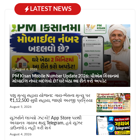
LATEST NEWS
August 6, 2026
PM Kisan Mobile Number Update 2026: પીએમ કિસાનમાં
મોબાઈલ નંબર બદલવો છે? ઘરે બેઠા આ રીતે કરો અપડેટ
પશુ મૃત્યુ સહાય યોજના: ગાય-ભેંસના મૃત્યુ પર
₹1,12,500 સુધી સહાય, જાણો અરજી પ્રક્રિયા
August 5, 2026
યુઝર્સને લાગ્યો ઝટકો! App Store પરથી
અચાનક ગાયબ થયું Telegram, હવે યુઝર
ડાઉનલોડ નહીં કરી શકે
August 4, 2026