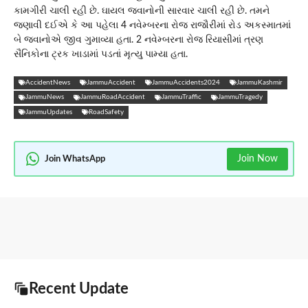
કામગીરી ચાલી રહી છે. ઘાયલ જવાનોની સારવાર ચાલી રહી છે. તમને
જણાવી દઈએ કે આ પહેલા 4 નવેમ્બરના રોજ રાજૌરીમાં રોડ અકસ્માતમાં
બે જવાનોએ જીવ ગુમાવ્યા હતા. 2 નવેમ્બરના રોજ રિયાસીમાં ત્રણ
સૈનિકોના ટ્રક ખાડામાં પડતાં મૃત્યુ પામ્યા હતા.
AccidentNews
JammuAccident
JammuAccidents2024
JammuKashmir
JammuNews
JammuRoadAccident
JammuTraffic
JammuTragedy
JammuUpdates
RoadSafety
Join Now
Join WhatsApp
Recent Update