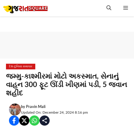
Skip
Me
to
content
દેશ-દુનિયા સમાચાર
જમ્મુ-કાશ્મીરમાં મોટો અકસ્માત, સેનાનું
વાહન 300 ફૂટ ઊંડી ખીણમાં પડી, 5 જવાન
શહીદ
by
Pravin Mali
Updated On: December 24, 2024 8:16 pm