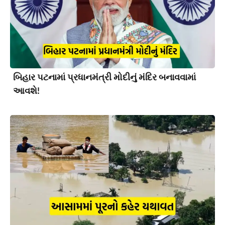
બિહાર પટનામાં પ્રધાનમંત્રી મોદીનું મંદિર બનાવવામાં
આવશે!