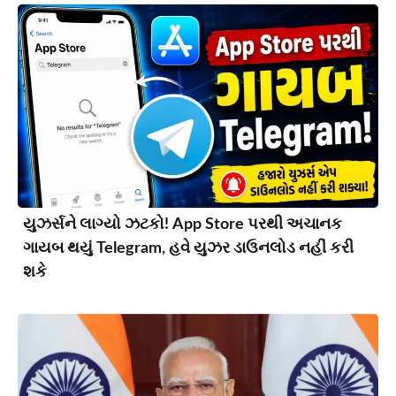
યુઝર્સને લાગ્યો ઝટકો! App Store પરથી અચાનક
ગાયબ થયું Telegram, હવે યુઝર ડાઉનલોડ નહીં કરી
શકે