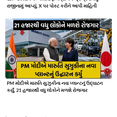
રાજીનામું આપ્યું, X પર પોસ્ટ કરીને આપી માહિતી
PM મોદીએ મારુતિ સુઝુકીના નવા પ્લાન્ટનું ઉદ્ઘાટન
કર્યું, 21 હજારથી વધુ લોકોને મળશે રોજગાર