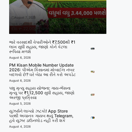
August 7, 2026
પાક નુકસાન સહાય 2026: ગુજરાતના ખેડૂતોને હેક્ટર
દીઠ રૂ.22,000નું વળતર, વધુમાં વધુ રૂ.44,000 મળશે
ભારે વરસાદથી વેપારીઓને ₹7,500થી ₹1
લાખ સુધી સહાય, જાણો કોને કેટલા
રૂપિયા મળશે
August 6, 2026
PM Kisan Mobile Number Update
2026: પીએમ કિસાનમાં મોબાઈલ નંબર
બદલવો છે? ઘરે બેઠા આ રીતે કરો અપડેટ
August 6, 2026
પશુ મૃત્યુ સહાય યોજના: ગાય-ભેંસના
મૃત્યુ પર ₹1,12,500 સુધી સહાય, જાણો
અરજી પ્રક્રિયા
August 5, 2026
યુઝર્સને લાગ્યો ઝટકો! App Store
પરથી અચાનક ગાયબ થયું Telegram,
હવે યુઝર ડાઉનલોડ નહીં કરી શકે
August 4, 2026