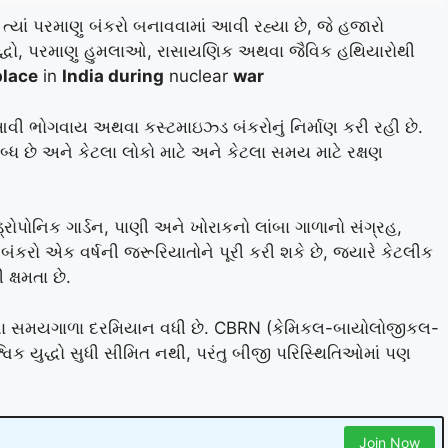
ત્યાં પરમાણુ બંકરો બનાવવામાં આવી રહ્યા છે, જે હજારો
 યુદ્ધો, પરમાણુ હુમલાઓ, રાસાયણિક અથવા જૈવિક હથિયારોથી
place
in
India during
nuclear
war
 ભોગવાય અથવા કસ્ટમાઇઝ્ડ બંકરોનું નિર્માણ કરી રહી છે.
્ધ છે અને કેટલા લોકો માટે અને કેટલા સમય માટે રક્ષણ
રોપોનિક ગાર્ડન, પાણી અને ખોરાકનો લાંબા ગાળાનો સંગ્રહ,
બંકરો એક વર્ષની જરૂરિયાતોને પૂરી કરી શકે છે, જ્યારે કેટલીક
ક્ષમતા છે.
ના સમયગાળા દરમિયાન વધી છે. CBRN (કેમિકલ-બાયોલોજીકલ-
્વિક યુદ્ધો સુધી સીમિત નથી, પરંતુ બીજી પરિસ્થિતિઓમાં પણ
Join Now