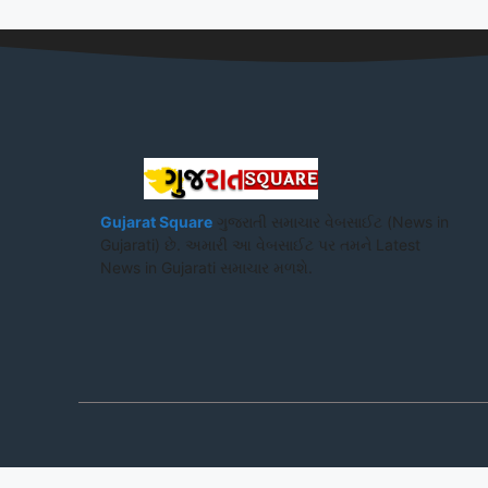
Gujarat Square
ગુજરાતી સમાચાર વેબસાઈટ (News in
Gujarati) છે. અમારી આ વેબસાઈટ પર તમને Latest
News in Gujarati સમાચાર મળશે.