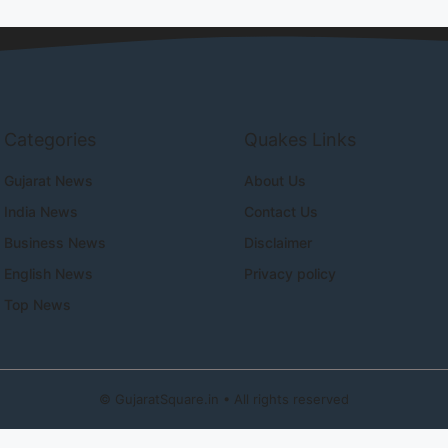
Categories
Quakes Links
Gujarat News
About Us
India News
Contact Us
Business News
Disclaimer
English News
Privacy policy
Top News
©
GujaratSquare.in
• All rights reserved