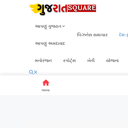
Skip
to
content
આપણું ગુજરાત
બિઝનેસ સમાચાર
દેશ-
આપણું અમદાવાદ
મનોરંજન
સ્પોર્ટ્સ
ખેતી
યોજના
Home