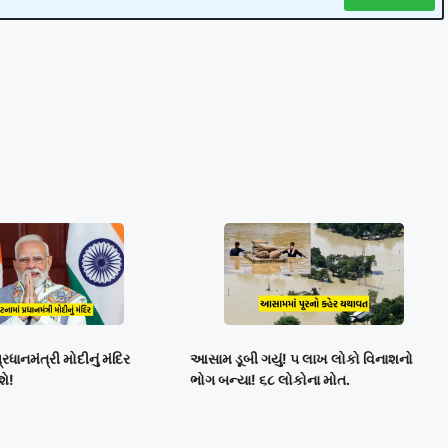
રધાનમંત્રી મોદીનું મંદિર
આસામ ડૂબી ગયું! ૫ લાખ લોકો વિનાશનો
શે!
ભોગ બન્યા! ૬૮ લોકોના મોત.