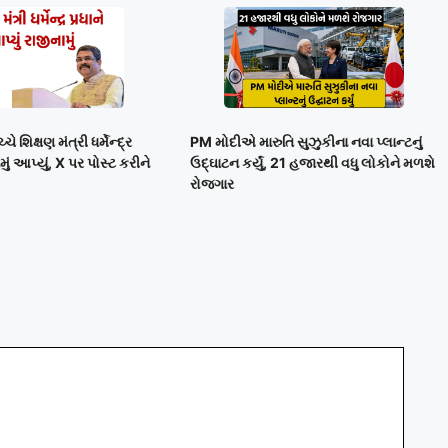
 શિક્ષણ મંત્રી ધર્મેન્દ્ર
PM મોદીએ મારુતિ સુઝુકીના નવા પ્લાન્ટનું
મું આપ્યું, X પર પોસ્ટ કરીને
ઉદ્ઘાટન કર્યું, 21 હજારથી વધુ લોકોને મળશે
રોજગાર