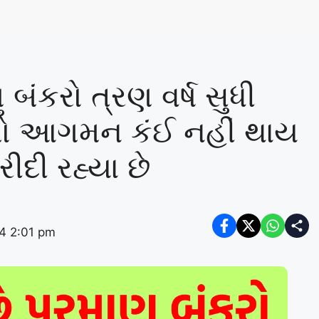
 બંકરો ત્રણ વર્ષ સુધી
ો આગમન કંઈ નહીં થાય
ીદી રહ્યા છે
24 2:01 pm