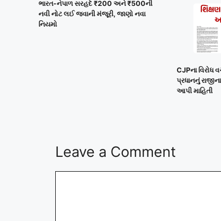
ભારત-નેપાળ સરહદે ₹200 અને ₹500ની
નવી નોટ લઈ જવાની મંજૂરી, જાણો નવા
નિયમો
CJPના વિરોધ વચ્ચે
પ્રધાનનું રાજીના
આપી માહિતી
Leave a Comment
Comment