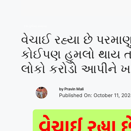
દેશ-દુનિયા સમાચાર
વેચાઈ રહ્યા છે પરમાણુ
કોઈપણ હુમલો થાય ત
લોકો કરોડો આપીને ખર
by
Pravin Mali
Published On: October 11, 20