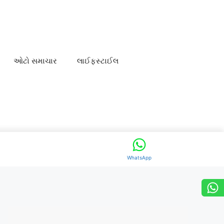
ઓટો સમાચાર
લાઈફસ્ટાઈલ
WhatsApp