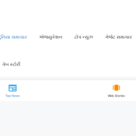
દુનિયા સમાચાર
એજ્યુકેશન
ટોપ ન્યુઝ
ગેજેટ સમાચાર
વેબ સ્ટોરી
Top News
Web Stories