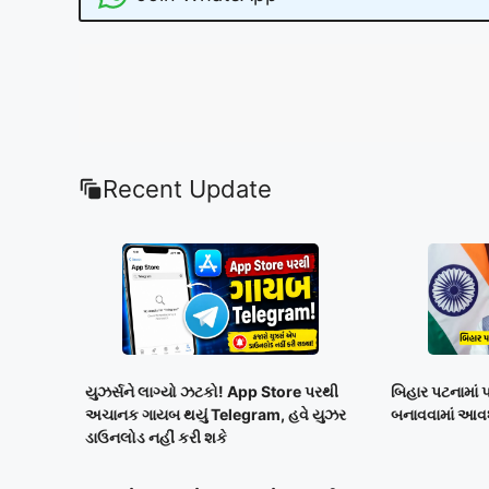
Recent Update
યુઝર્સને લાગ્યો ઝટકો! App Store પરથી
બિહાર પટનામાં પ્
અચાનક ગાયબ થયું Telegram, હવે યુઝર
બનાવવામાં આવ
ડાઉનલોડ નહીં કરી શકે