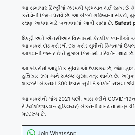
આ સમાચાર દિલ્હીમાં ઝડપથી પ્રખ્યાત થઈ રહ્યા છે કે 
કરોડોની કિંમત ધરાવે છે. આ બંકરો ભવિષ્યના સંકટો,
રક્ષણ આપવા માટે બનાવવામાં આવી રહ્યા છે.
Safest 
દિલ્હી અને એનસીઆર વિસ્તારમાં કેટલીક કંપનીઓ આવી
આ બંકરો દોઢ કરોડથી દસ કરોડ સુધીની કિંમતોમાં ઉપલબ
આપવાની જરૂર છે તે મુજબ કિંમતમાં પરિવર્તન થાય છે.
આ બંકરોમાં આધુનિક સુવિધાઓ ઉપલબ્ધ છે, જેમાં હાઇડ્
હથિયાર રૂમ અને સજ્જ સુરક્ષા તંત્ર શામેલ છે. અમુક 
લક્ઝરી બંકરોમાં 300 દિવસ સુધી 8 લોકોને રાખવા જેવી 
આ બંકરોની માંગ 2021 પછી, ખાસ કરીને COVID-19
રેડિયોલોજીકલ-ન્યુક્લિયર) બંકરોની માન્યતા માત્ર વૈશ
મદદરૂપ છે.
Join WhatsApp