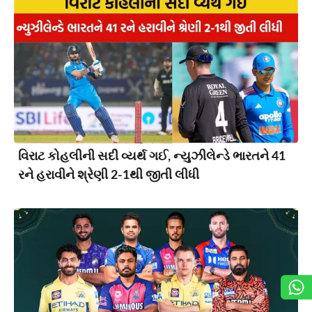
વિરાટ કોહલીની સદી વ્યર્થ ગઈ, ન્યુઝીલેન્ડે ભારતને 41
રને હરાવીને શ્રેણી 2-1થી જીતી લીધી