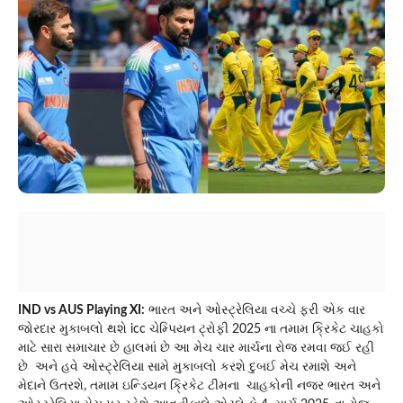
IND vs AUS Playing XI:
ભારત અને ઓસ્ટ્રેલિયા વચ્ચે ફરી એક વાર
જોરદાર મુકાબલો થશે icc ચેમ્પિયન ટ્રોફી 2025 ના તમામ ક્રિકેટ ચાહકો
માટે સારા સમાચાર છે હાલમાં છે આ મેચ ચાર માર્ચના રોજ રમવા જઈ રહી
છે અને હવે ઓસ્ટ્રેલિયા સામે મુકાબલો કરશે દુબઈ મેચ રમાશે અને
મેદાને ઉતરશે, તમામ ઇન્ડિયન ક્રિકેટ ટીમના ચાહકોની નજર ભારત અને