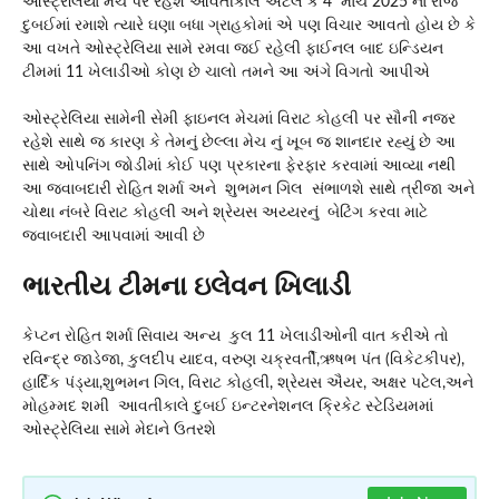
ઓસ્ટ્રેલિયા મેચ પર રહેશે આવતીકાલે એટલે કે 4 માર્ચ 2025 ના રોજ
દુબઈમાં રમાશે ત્યારે ઘણા બધા ગ્રાહકોમાં એ પણ વિચાર આવતો હોય છે કે
આ વખતે ઓસ્ટ્રેલિયા સામે રમવા જઈ રહેલી ફાઈનલ બાદ ઇન્ડિયન
ટીમમાં 11 ખેલાડીઓ કોણ છે ચાલો તમને આ અંગે વિગતો આપીએ
ઓસ્ટ્રેલિયા સામેની સેમી ફાઇનલ મેચમાં વિરાટ કોહલી પર સૌની નજર
રહેશે સાથે જ કારણ કે તેમનું છેલ્લા મેચ નું ખૂબ જ શાનદાર રહ્યું છે આ
સાથે ઓપનિંગ જોડીમાં કોઈ પણ પ્રકારના ફેરફાર કરવામાં આવ્યા નથી
આ જવાબદારી રોહિત શર્મા અને શુભમન ગિલ સંભાળશે સાથે ત્રીજા અને
ચોથા નંબરે વિરાટ કોહલી અને શ્રેયસ અય્યરનું બેટિંગ કરવા માટે
જવાબદારી આપવામાં આવી છે
ભારતીય ટીમના ઇલેવન ખિલાડી
કેપ્ટન રોહિત શર્મા સિવાય અન્ય કુલ 11 ખેલાડીઓની વાત કરીએ તો
રવિન્દ્ર જાડેજા, કુલદીપ યાદવ, વરુણ ચક્રવર્તી,ઋષભ પંત (વિકેટકીપર),
હાર્દિક પંડ્યા,શુભમન ગિલ, વિરાટ કોહલી, શ્રેયસ ઐયર, અક્ષર પટેલ,અને
મોહમ્મદ શમી આવતીકાલે દુબઈ ઇન્ટરનેશનલ ક્રિકેટ સ્ટેડિયમમાં
ઓસ્ટ્રેલિયા સામે મેદાને ઉતરશે