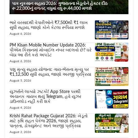
પાક નુકસાન સહાય 2026: ગુજરાતના ખેડૂતોને હેક્ટર દીઠ
રૂ.22,000નું વળતર, વધુમાં વધુ રૂ.44,000 મળશે
ભારે વરસાદથી વેપારીઓને ₹7,500થી ₹1 લાખ
સુધી સહાય, જાણો કોને કેટલા રૂપિયા મળશે
August 6, 2026
PM Kisan Mobile Number Update 2026:
પીએમ કિસાનમાં મોબાઈલ નંબર બદલવો છે? ઘરે
બેઠા આ રીતે કરો અપડેટ
August 6, 2026
પશુ મૃત્યુ સહાય યોજના: ગાય-ભેંસના મૃત્યુ પર
₹1,12,500 સુધી સહાય, જાણો અરજી પ્રક્રિયા
August 5, 2026
યુઝર્સને લાગ્યો ઝટકો! App Store પરથી
અચાનક ગાયબ થયું Telegram, હવે યુઝર
ડાઉનલોડ નહીં કરી શકે
August 4, 2026
Krishi Rahat Package Gujarat 2026: ખેડૂતો
માટે કૃષિ રાહત પેકેજ 2026, જાણો સહાય,
પાત્રતા, ડોક્યુમેન્ટ અને અરજી પ્રક્રિયા
August 2, 2026