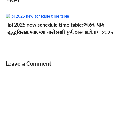
મેદાન
Ipl 2025 new schedule time table:ભારત-પાક
યુદ્ધવિરામ બાદ આ તારીખથી ફરી શરૂ થશે IPL 2025
Leave a Comment
Comment