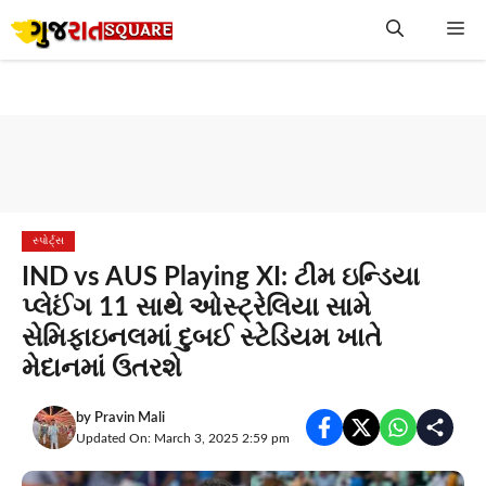
Skip
Me
to
content
સ્પોર્ટ્સ
IND vs AUS Playing XI: ટીમ ઇન્ડિયા
પ્લેઈંગ 11 સાથે ઓસ્ટ્રેલિયા સામે
સેમિફાઇનલમાં દુબઈ સ્ટેડિયમ ખાતે
મેદાનમાં ઉતરશે
by
Pravin Mali
Updated On: March 3, 2025 2:59 pm