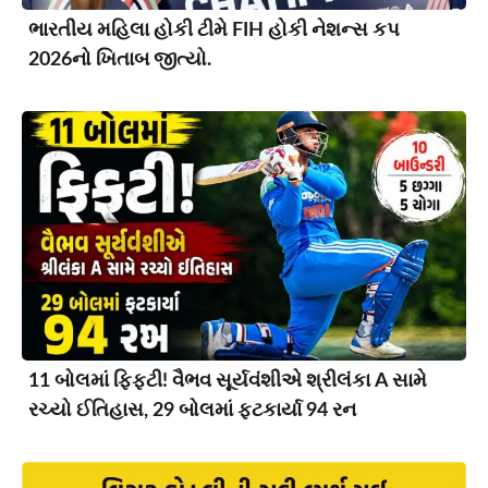
ભારતીય મહિલા હોકી ટીમે FIH હોકી નેશન્સ કપ
2026નો ખિતાબ જીત્યો.
11 બોલમાં ફિફ્ટી! વૈભવ સૂર્યવંશીએ શ્રીલંકા A સામે
રચ્યો ઈતિહાસ, 29 બોલમાં ફટકાર્યા 94 રન