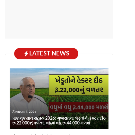
LATEST NEWS
August 7, 2026
પાક નુકસાન સહાય 2026: ગુજરાતના ખેડૂતોને હેક્ટર દીઠ
રૂ.22,000નું વળતર, વધુમાં વધુ રૂ.44,000 મળશે