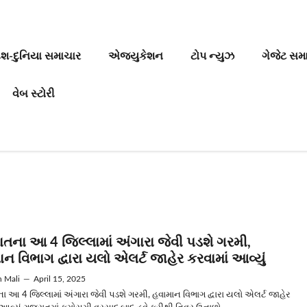
ેશ-દુનિયા સમાચાર
એજ્યુકેશન
ટોપ ન્યુઝ
ગેજેટ સમ
વેબ સ્ટોરી
ાતના આ 4 જિલ્લામાં અંગારા જેવી પડશે ગરમી,
ન વિભાગ દ્વારા યલો એલર્ટ જાહેર કરવામાં આવ્યું
n Mali
—
April 15, 2025
ા આ 4 જિલ્લામાં અંગારા જેવી પડશે ગરમી, હવામાન વિભાગ દ્વારા યલો એલર્ટ જાહેર