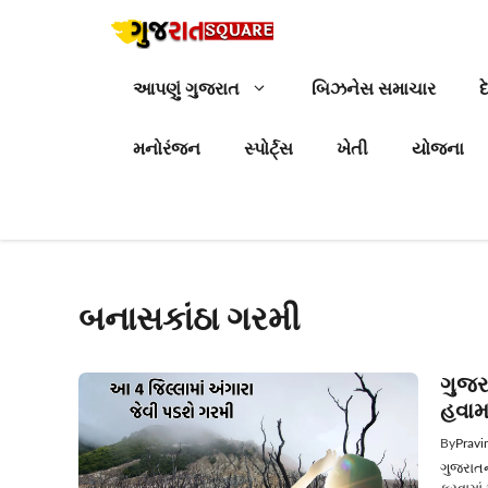
Skip
to
content
આપણું ગુજરાત
બિઝનેસ સમાચાર
દ
મનોરંજન
સ્પોર્ટ્સ
ખેતી
યોજના
બનાસકાંઠા ગરમી
ગુજર
હવામા
By
Pravi
ગુજરાતન