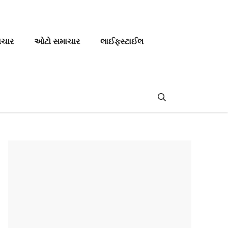
ાચાર
ઓટો સમાચાર
લાઈફસ્ટાઈલ