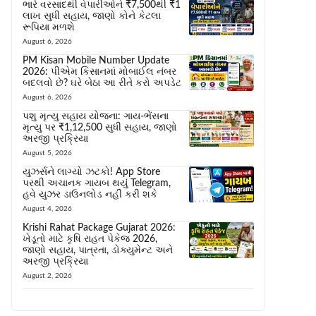
ભારે વરસાદથી વેપારીઓને ₹7,500થી ₹1
લાખ સુધી સહાય, જાણો કોને કેટલા
રૂપિયા મળશે
August 6, 2026
PM Kisan Mobile Number Update
2026: પીએમ કિસાનમાં મોબાઈલ નંબર
બદલવો છે? ઘરે બેઠા આ રીતે કરો અપડેટ
August 6, 2026
પશુ મૃત્યુ સહાય યોજના: ગાય-ભેંસના
મૃત્યુ પર ₹1,12,500 સુધી સહાય, જાણો
અરજી પ્રક્રિયા
August 5, 2026
યુઝર્સને લાગ્યો ઝટકો! App Store
પરથી અચાનક ગાયબ થયું Telegram,
હવે યુઝર ડાઉનલોડ નહીં કરી શકે
August 4, 2026
Krishi Rahat Package Gujarat 2026:
ખેડૂતો માટે કૃષિ રાહત પેકેજ 2026,
જાણો સહાય, પાત્રતા, ડોક્યુમેન્ટ અને
અરજી પ્રક્રિયા
August 2, 2026