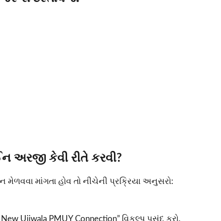
ન અરજી કેવી રીતે કરવી?
ેળવવા માંગતા હોવ તો નીચેની પ્રક્રિયા અનુસરો:
ew Ujjwala PMUY Connection” વિકલ્પ પસંદ કરો.