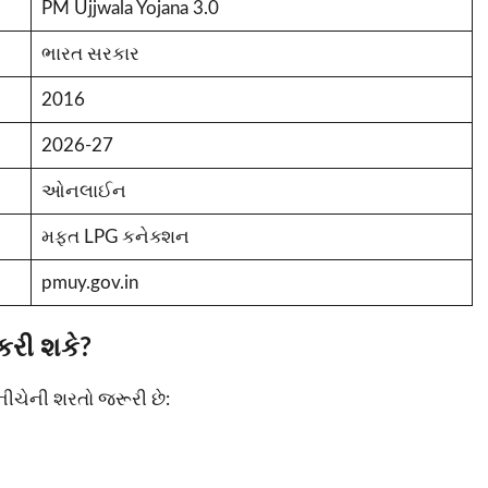
PM Ujjwala Yojana 3.0
ભારત સરકાર
2016
2026-27
ઓનલાઈન
મફત LPG કનેક્શન
pmuy.gov.in
રી શકે?
ીચેની શરતો જરૂરી છે: