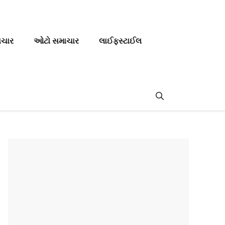
ાચાર
ઓટો સમાચાર
લાઈફસ્ટાઈલ