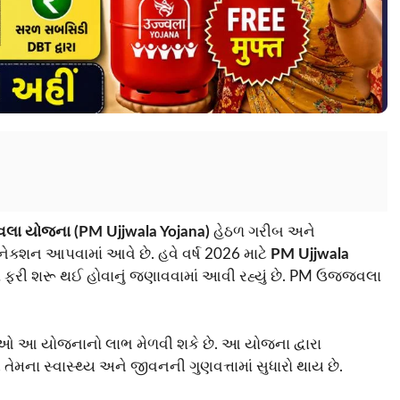
જવલા યોજના (PM Ujjwala Yojana)
હેઠળ ગરીબ અને
્શન આપવામાં આવે છે. હવે વર્ષ 2026 માટે
PM Ujjwala
 ફરી શરૂ થઈ હોવાનું જણાવવામાં આવી રહ્યું છે. PM ઉજ્જવલા
ેઓ આ યોજનાનો લાભ મેળવી શકે છે. આ યોજના દ્વારા
તેમના સ્વાસ્થ્ય અને જીવનની ગુણવત્તામાં સુધારો થાય છે.