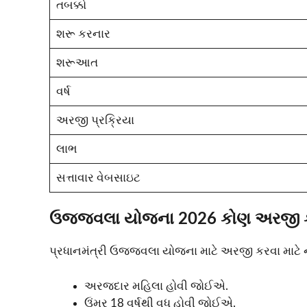
તબક્કો
શરૂ કરનાર
શરૂઆત
વર્ષ
અરજી પ્રક્રિયા
લાભ
સત્તાવાર વેબસાઇટ
ઉજ્જવલા યોજના 2026 કોણ અરજી ક
પ્રધાનમંત્રી ઉજ્જવલા યોજના માટે અરજી કરવા માટે ન
અરજદાર મહિલા હોવી જોઈએ.
ઉંમર 18 વર્ષથી વધુ હોવી જોઈએ.