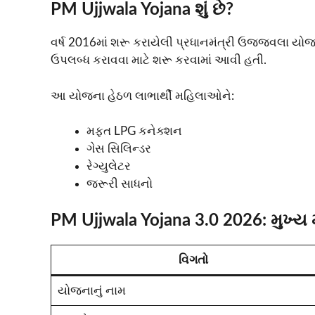
PM Ujjwala Yojana શું છે?
વર્ષ 2016માં શરૂ કરાયેલી પ્રધાનમંત્રી ઉજ્જવલા યોજ
ઉપલબ્ધ કરાવવા માટે શરૂ કરવામાં આવી હતી.
આ યોજના હેઠળ લાભાર્થી મહિલાઓને:
મફત LPG કનેક્શન
ગેસ સિલિન્ડર
રેગ્યુલેટર
જરૂરી સાધનો
PM Ujjwala Yojana 3.0 2026: મુખ્ય 
વિગતો
યોજનાનું નામ