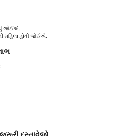
વું જોઈએ.
રની મહિલા હોવી જોઈએ.
લાભ
:
જરૂરી દસ્તાવેજો