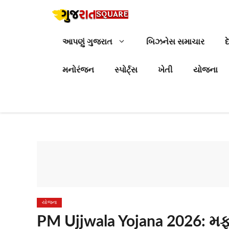
Skip
to
content
આપણું ગુજરાત
બિઝનેસ સમાચાર
દ
મનોરંજન
સ્પોર્ટ્સ
ખેતી
યોજના
યોજના
PM Ujjwala Yojana 2026: મફ