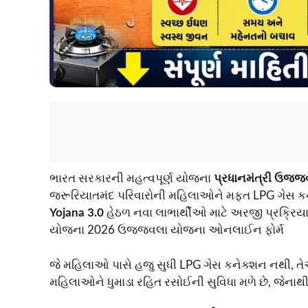
ભારત સરકારની મહત્વપૂર્ણ યોજના
પ્રધાનમંત્રી ઉજ્
જરૂરિયાતમંદ પરિવારોની મહિલાઓને મફત LPG ગેસ કનેક
Yojana 3.0
હેઠળ નવા લાભાર્થીઓ માટે અરજી પ્રક્રિયા
યોજના 2026 ઉજ્જવલા યોજના ઓનલાઈન ફોર્મ
જે મહિલાઓ પાસે હજુ સુધી LPG ગેસ કનેક્શન નથી, ત
મહિલાઓને ધુમાડા રહિત રસોઈની સુવિધા મળે છે, જેનાથી 