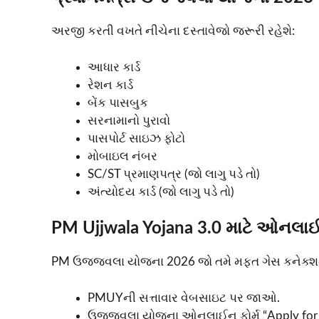
અરજી કરતી વખતે નીચેના દસ્તાવેજો જરૂરી રહેશે:
આધાર કાર્ડ
રેશન કાર્ડ
બેંક પાસબુક
સરનામાનો પુરાવો
પાસપોર્ટ સાઇઝ ફોટો
મોબાઇલ નંબર
SC/ST પ્રમાણપત્ર (જો લાગુ પડે તો)
અંત્યોદય કાર્ડ (જો લાગુ પડે તો)
PM Ujjwala Yojana 3.0 માટે ઓનલાઈ
PM ઉજ્જવલા યોજના 2026 જો તમે મફત ગેસ કનેક્શન મ
PMUYની સત્તાવાર વેબસાઇટ પર જાઓ.
ઉજ્જવલા યોજના ઓનલાઈન ફોર્મ “Apply for N