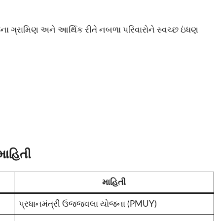
ના ગ્રામિણ અને આર્થિક રીતે નબળા પરિવારોને સ્વચ્છ ઇંધણ
માહિતી
માહિતી
પ્રધાનમંત્રી ઉજ્જવલા યોજના (PMUY)