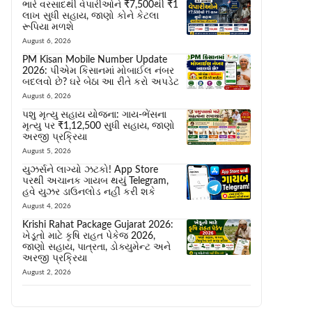
ભારે વરસાદથી વેપારીઓને ₹7,500થી ₹1
લાખ સુધી સહાય, જાણો કોને કેટલા
રૂપિયા મળશે
August 6, 2026
PM Kisan Mobile Number Update
2026: પીએમ કિસાનમાં મોબાઈલ નંબર
બદલવો છે? ઘરે બેઠા આ રીતે કરો અપડેટ
August 6, 2026
પશુ મૃત્યુ સહાય યોજના: ગાય-ભેંસના
મૃત્યુ પર ₹1,12,500 સુધી સહાય, જાણો
અરજી પ્રક્રિયા
August 5, 2026
યુઝર્સને લાગ્યો ઝટકો! App Store
પરથી અચાનક ગાયબ થયું Telegram,
હવે યુઝર ડાઉનલોડ નહીં કરી શકે
August 4, 2026
Krishi Rahat Package Gujarat 2026:
ખેડૂતો માટે કૃષિ રાહત પેકેજ 2026,
જાણો સહાય, પાત્રતા, ડોક્યુમેન્ટ અને
અરજી પ્રક્રિયા
August 2, 2026