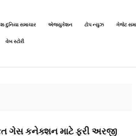
ેશ-દુનિયા સમાચાર
એજ્યુકેશન
ટોપ ન્યુઝ
ગેજેટ સમ
વેબ સ્ટોરી
ત ગેસ કનેક્શન માટે ફરી અરજી