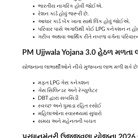
ભારતીય નાગરિક હોવી જોઈએ.
રેશન કાર્ડ હોવું જરૂરી છે.
આધાર કાર્ડ બેંક ખાતા સાથે લિંક હોવું જોઈએ.
પરિવાર પાસે અગાઉથી કોઈ LPG કનેક્શન ન હો
ગરીબ અથવા આર્થિક રીતે નબળા વર્ગના પરિવા
PM Ujjwala Yojana 3.0 હેઠળ મળતા 
યોજનાના લાભાર્થીઓને નીચે મુજબના લાભ મળી શકે છે
મફત LPG ગેસ કનેક્શન
ગેસ સિલિન્ડર અને રેગ્યુલેટર
DBT દ્વારા સબસિડી
સ્વચ્છ અને ધુમાડા રહિત રસોઈ
મહિલાઓના સ્વાસ્થ્યમાં સુધારો
સમય અને મહેનતની બચત
પ્રધાનમંત્રી ઉજ્જવલા યોજના 2026 