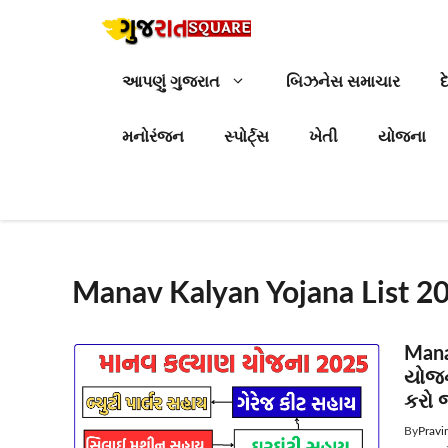
Skip
to
content
આપણું ગુજરાત
બિઝનેસ સમાચાર
દ
મનોરંજન
સ્પોર્ટ્સ
ખેતી
યોજના
Manav Kalyan Yojana List 2
Mana
યોજના
કરો 
By
Pravi