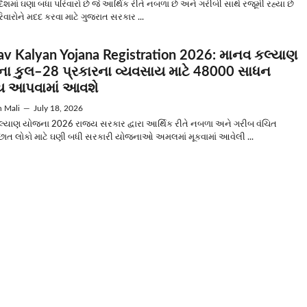
શમાં ઘણા બધા પરિવારો છે જે આર્થિક રીતે નબળા છે અને ગરીબી સાથે રજૂમી રહ્યા છે
વારોને મદદ કરવા માટે ગુજરાત સરકાર ...
v Kalyan Yojana Registration 2026: માનવ કલ્યાણ
ા કુલ–28 પ્રકારના વ્યવસાય માટે 48000 સાધન
 આપવામાં આવશે
n Mali
—
July 18, 2026
્યાણ યોજના 2026 રાજ્ય સરકાર દ્વારા આર્થિક રીતે નબળા અને ગરીબ વંચિત
ાત લોકો માટે ઘણી બધી સરકારી યોજનાઓ અમલમાં મૂકવામાં આવેલી ...