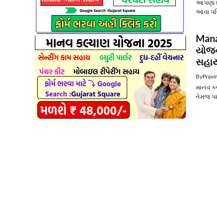
આપણા દે
આવા પરિ
Mana
યોજન
સહાય
By
Pravi
માનવ કલ
તેમજ પછ