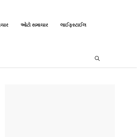
ાચાર
ઓટો સમાચાર
લાઈફસ્ટાઈલ