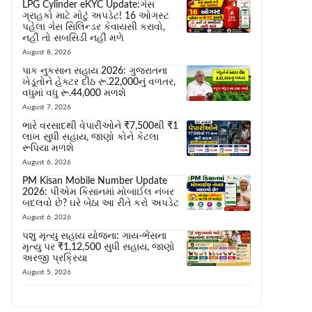
LPG Cylinder eKYC Update:ગેસ
ગ્રાહકો માટે મોટું અપડેટ! 16 ઓગસ્ટ
પહેલા ગેસ સિલિન્ડર કેવાયસી કરાવો,
નહીં તો સબસિડી નહીં મળે
August 8, 2026
પાક નુકસાન સહાય 2026: ગુજરાતના
ખેડૂતોને હેક્ટર દીઠ રૂ.22,000નું વળતર,
વધુમાં વધુ રૂ.44,000 મળશે
August 7, 2026
ભારે વરસાદથી વેપારીઓને ₹7,500થી ₹1
લાખ સુધી સહાય, જાણો કોને કેટલા
રૂપિયા મળશે
August 6, 2026
PM Kisan Mobile Number Update
2026: પીએમ કિસાનમાં મોબાઈલ નંબર
બદલવો છે? ઘરે બેઠા આ રીતે કરો અપડેટ
August 6, 2026
પશુ મૃત્યુ સહાય યોજના: ગાય-ભેંસના
મૃત્યુ પર ₹1,12,500 સુધી સહાય, જાણો
અરજી પ્રક્રિયા
August 5, 2026