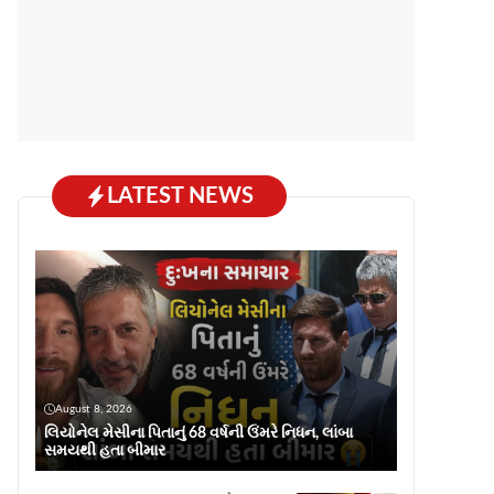
LATEST NEWS
August 8, 2026
લિયોનેલ મેસીના પિતાનું 68 વર્ષની ઉંમરે નિધન, લાંબા
સમયથી હતા બીમાર