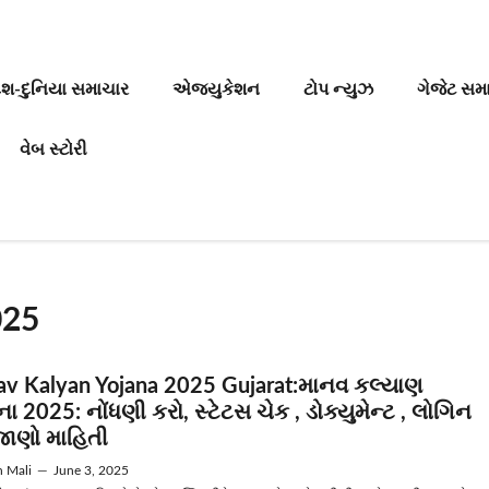
ેશ-દુનિયા સમાચાર
એજ્યુકેશન
ટોપ ન્યુઝ
ગેજેટ સમ
વેબ સ્ટોરી
025
v Kalyan Yojana 2025 Gujarat:માનવ કલ્યાણ
 2025: નોંધણી કરો, સ્ટેટસ ચેક , ડોક્યુમેન્ટ , લોગિન
જાણો માહિતી
n Mali
—
June 3, 2025