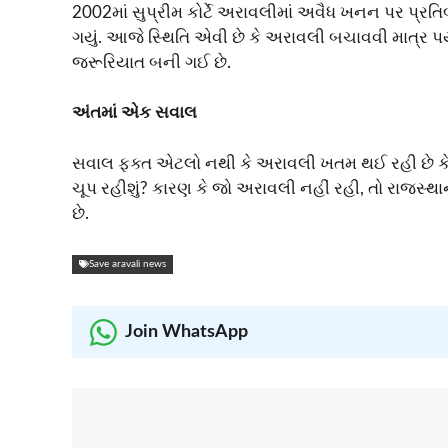
2002માં સુપ્રીમ કોર્ટે અરાવલીમાં અવૈધ ખનન પર પ્રતિબં
ગયું. આજે સ્થિતિ એવી છે કે અરાવલી બચાવવી માત્ર પર્
જરૂરિયાત બની ગઈ છે.
અંતમાં એક સવાલ
સવાલ ફક્ત એટલો નથી કે અરાવલી ખતમ થઈ રહી છે કે 
ચૂપ રહીશું? કારણ કે જો અરાવલી નહીં રહી, તો રાજસ્
છે.
Save aravali news
Join WhatsApp