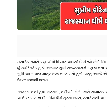
ક્યારેય તમને પણ એવો વિચાર આવ્યો છે કે જો કોઈ દિ
શું થશે? જે પહાડો અત્યાર સુધી રાજસ્થાનને રણ બનતા અ
સુધી આ સવાલ માત્ર કલ્પના લાગતો હતો, પરંતુ આજે એ ક
Save
aravali news
રાજસ્થાનની હવા, વરસાદ, નદીઓ, ખેતી અને સામાન્ય જ
અને જ્યારે એ દોર ધીમે ધીમે તૂટતો જાય, ત્યારે તેની અ