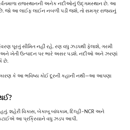
પર્વતમાળા રાજસ્થાનની અનેક નદીઓનું ઉદ્ગમસ્થાન છે. આ
 છે. જો આ લાઈફ લાઈન નબળી પડી જશે, તો સમગ્ર રાજ્યનું
વરણ પૂરતું સીમિત નહીં રહે. રણ વધુ ઝડપથી ફેલાશે, ગરમી
 અને ખેતી ઉત્પાદન પર ભારે અસર પડશે. નદીઓ અને ઝરણાં
 છે.
શે, કારણ કે આ ભવિષ્ય કોઈ દૂરની કહાની નથી—આ આપણા
 થઈ?
હતું. શહેરી વિકાસ, બેકાબૂ બાંધકામ, દિલ્હી–NCR અને
ુંધ કટાઈએ આ પ્રક્રિયાને વધુ ઝડપ આપી.