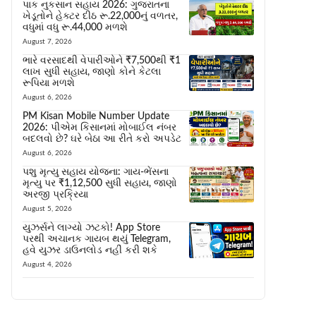
પાક નુકસાન સહાય 2026: ગુજરાતના
ખેડૂતોને હેક્ટર દીઠ રૂ.22,000નું વળતર,
વધુમાં વધુ રૂ.44,000 મળશે
August 7, 2026
ભારે વરસાદથી વેપારીઓને ₹7,500થી ₹1
લાખ સુધી સહાય, જાણો કોને કેટલા
રૂપિયા મળશે
August 6, 2026
PM Kisan Mobile Number Update
2026: પીએમ કિસાનમાં મોબાઈલ નંબર
બદલવો છે? ઘરે બેઠા આ રીતે કરો અપડેટ
August 6, 2026
પશુ મૃત્યુ સહાય યોજના: ગાય-ભેંસના
મૃત્યુ પર ₹1,12,500 સુધી સહાય, જાણો
અરજી પ્રક્રિયા
August 5, 2026
યુઝર્સને લાગ્યો ઝટકો! App Store
પરથી અચાનક ગાયબ થયું Telegram,
હવે યુઝર ડાઉનલોડ નહીં કરી શકે
August 4, 2026