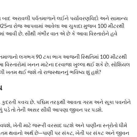
્ણય બાદ અરાવલી પર્વતમાળાને લઈને પર્યાવરણવિદો અને સામાન્ય
્બર 2025ના રોજ આપવામાં આવેલા આ ચુકાદા મુજબ 100 મીટરથી
ં આવી છે. સૌથી ગંભીર વાત એ છે કે આવા વિસ્તારોને હવે
પર્વતમાળાનો લગભગ 90 ટકા ભાગ આજની સ્થિતિમાં 100 મીટરથી
વિસ્તારોમાં ખનન માટેના દરવાજા ખુલ્લા થઈ શકે છે. સોશિયલ
 ખતમ થઈ જશે તો રાજસ્થાનનું ભવિષ્ય શું હશે?
ચ
ટે કુદરતી કવચ છે. પશ્ચિમ તરફથી આવતા ગરમ અને સૂકા પવનોને
ળું પડે તો તેની અસર સીધી આપણા જીવન પર પડશે.
ધશે, ખેતી માટે જરૂરી વરસાદ ઘટશે અને પાણીના સ્ત્રોતો ધીમે
 ખતમ થવાનો અર્થ છે—પાણી પર સંકટ, ખેતી પર સંકટ અને જીવન