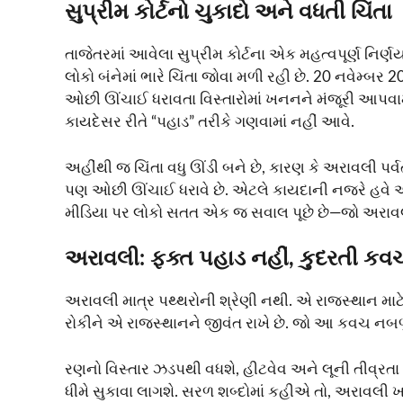
સુપ્રીમ કોર્ટનો ચુકાદો અને વધતી ચિંતા
તાજેતરમાં આવેલા સુપ્રીમ કોર્ટના એક મહત્વપૂર્ણ નિર
લોકો બંનેમાં ભારે ચિંતા જોવા મળી રહી છે. 20 નવેમ
ઓછી ઊંચાઈ ધરાવતા વિસ્તારોમાં ખનનને મંજૂરી આપવામા
કાયદેસર રીતે “પહાડ” તરીકે ગણવામાં નહીં આવે.
અહીંથી જ ચિંતા વધુ ઊંડી બને છે, કારણ કે અરાવલી 
પણ ઓછી ઊંચાઈ ધરાવે છે. એટલે કાયદાની નજરે હવે આ 
મીડિયા પર લોકો સતત એક જ સવાલ પૂછે છે—જો અરાવલી
અરાવલી: ફક્ત પહાડ નહીં, કુદરતી કવ
અરાવલી માત્ર પથ્થરોની શ્રેણી નથી. એ રાજસ્થાન મા
રોકીને એ રાજસ્થાનને જીવંત રાખે છે. જો આ કવચ નબ
રણનો વિસ્તાર ઝડપથી વધશે, હીટવેવ અને લૂની તીવ્રતા વ
ધીમે સુકાવા લાગશે. સરળ શબ્દોમાં કહીએ તો, અરાવલી