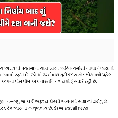
વસ અરાવલી પર્વતમાળા સાચે સાચી અસ્તિત્વમાંથી ખોવાઈ જાય તો
ટકાવી રહ્યા છે, જો એ જ દીવાલ તૂટી જાય તો? થોડાં વર્ષો પહેલા
લ્પના ધીમે ધીમે એક વાસ્તવિક ભયમાં ફેરવાઈ રહી છે.
ીવન—બધું જ કોઈ અદૃશ્ય દોરથી અરાવલી સાથે જોડાયેલું છે.
સર દરેક શ્વાસમાં અનુભવાય છે.
Save
aravali news