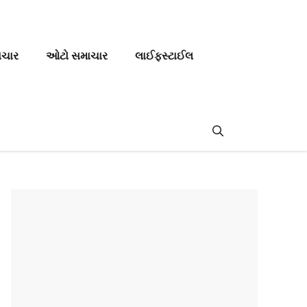
ાચાર
ઓટો સમાચાર
લાઈફસ્ટાઈલ