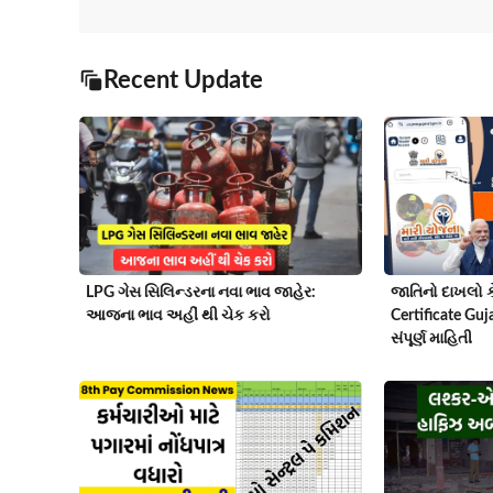
Recent Update
LPG ગેસ સિલિન્ડરના નવા ભાવ જાહેર:
જાતિનો દાખલો કે
આજના ભાવ અહીં થી ચેક કરો
Certificate Guj
સંપૂર્ણ માહિતી