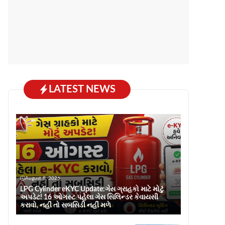
LATEST NEWS
August 8, 2026
LPG Cylinder eKYC Update:ગેસ ગ્રાહકો માટે મોટું
અપડેટ! 16 ઓગસ્ટ પહેલા ગેસ સિલિન્ડર કેવાયસી
કરાવો, નહીં તો સબસિડી નહીં મળે