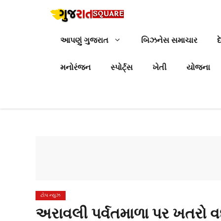
Skip
to
content
આપણું ગુજરાત
બિઝનેસ સમાચાર
દ
મનોરંજન
સ્પોર્ટ્સ
ખેતી
યોજના
ટોપ ન્યુઝ
અરાવલી પર્વતમાળા પર ખતરો વધ્ય