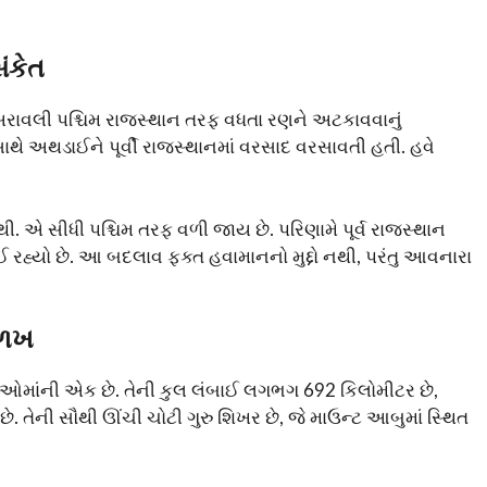
ંકેત
અરાવલી પશ્ચિમ રાજસ્થાન તરફ વધતા રણને અટકાવવાનું
સાથે અથડાઈને પૂર્વી રાજસ્થાનમાં વરસાદ વરસાવતી હતી. હવે
ી. એ સીધી પશ્ચિમ તરફ વળી જાય છે. પરિણામે પૂર્વ રાજસ્થાન
થઈ રહ્યો છે. આ બદલાવ ફક્ત હવામાનનો મુદ્દો નથી, પરંતુ આવનારા
ઓળખ
ળાઓમાંની એક છે. તેની કુલ લંબાઈ લગભગ 692 કિલોમીટર છે,
 તેની સૌથી ઊંચી ચોટી ગુરુ શિખર છે, જે માઉન્ટ આબુમાં સ્થિત