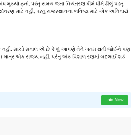
ધ મૂક્યો હતો, પરંતુ સમય જતા નિયંત્રણ ધીમે ધીમે ઢીલું પડતું
યાવરણ માટે નહીં, પરંતુ રાજસ્થાનના ભવિષ્ય માટે એક અનિવાર્ય
નહીં. સાચો સવાલ એ છે કે શું આપણે તેને ખતમ થતી જોઈને પણ
થાન માત્ર એક રાજ્ય નહીં, પરંતુ એક વિશાળ રણમાં બદલાઈ શકે
Join Now