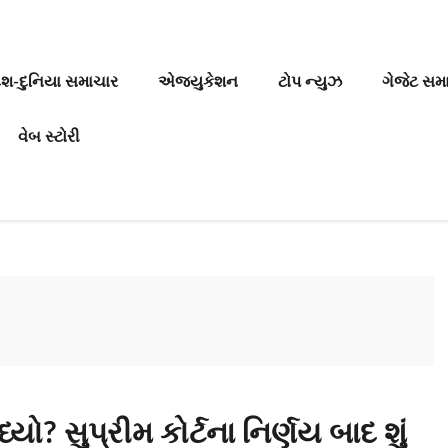
ેશ-દુનિયા સમાચાર
એજ્યુકેશન
ટોપ ન્યુઝ
ગેજેટ સમ
વેબ સ્ટોરી
ો? સુપ્રીમ કોર્ટના નિર્ણય બાદ શું