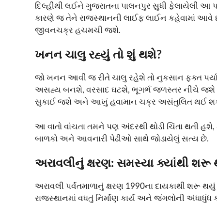
દિલ્હીથી લઈને ગુજરાતના પાલનપુર સુધી ફેલાયેલી આ 
કારણે જ તેને રાજસ્થાનની લાઈફ લાઈન કહેવામાં આવે
જીવનચક્ર હચમચી જશે.
ખનન ચાલુ રહ્યું તો શું થશે?
જો ખનન આવી જ રીતે ચાલુ રહેશે તો નુકસાન ફક્ત પર્યા
અસહ્ય બનશે, વરસાદ ઘટશે, ભૂગર્ભ જળસ્તર નીચે જશે
સુકાઈ જશે અને આખું હવામાન ચક્ર અસંતુલિત થઈ શકે
આ વાતો વાંચતા તમને પણ અંદરથી થોડી ચિંતા થતી હ
બાળકો અને આવનારી પેઢીઓ સાથે જોડાયેલું સત્ય છે.
અરાવલીનું ક્ષરણ: સમસ્યા ક્યાંથી શરૂ
અરાવલી પર્વતમાળાનું ક્ષરણ 1990ના દાયકાથી શરૂ થયું 
રાજસ્થાનમાં વધતું નિર્માણ કાર્ય અને જંગલોની અંધાધ