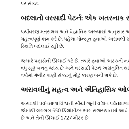
પર સંકટ.
બદલાતો વરસાદી પેટર્ન: એક ખતરનાક સ
પર્યાવરણ મંત્રાલય અને વૈજ્ઞાનિક અભ્યાસો અનુસાર 
મહત્વપૂર્ણ કામ કરે છે. પહેલા મોન્સૂન હવાઓ અરાવલી 
સ્થિતિ બદલાઈ રહી છે.
જ્યારે પહાડોની ઊંચાઈ ઘટે છે, ત્યારે હવાઓ અટકતી નથ
વધુ સૂકું બનતું જાય છે અને વરસાદી પેટર્ન અસંતુલિત 
વર્ષોમાં ગંભીર પાણી સંકટનું મોટું કારણ બની શકે છે.
અરાવલીનું મહત્વ અને ઐતિહાસિક 
અરાવલી પર્વતમાળા વિશ્વની સૌથી જૂની વલિત પર્વતમા
જેમાંથી લગભગ 550 કિલોમીટર ભાગ રાજસ્થાનમાં આવે છે.
છે અને તેની ઊંચાઈ 1727 મીટર છે.