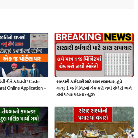
વી રીતે કઢાવવો? Caste
સરકારી કર્મચારી માટે સારા સમાચાર, હવે
arat Online Application –
માત્ર 1 જ મિનિટમાં ચેક કરો નવી સેલેરી અને
8માં પગાર પંચના ન્યુઝ