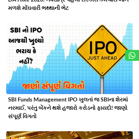
મળશે મોંઘવારી ભથ્થાની ભેટ
SBI Funds Management IPO ખુલતાં જ SBIના શેરમાં
નરમાઈ, પરંતુ બેંકને થશે હજારો કરોડનો ફાયદો! જાણો
સંપૂર્ણ વિગતો