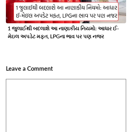
1 જુલાઈથી બદલાશે આ નાણાકીય નિયમો: આધાર ઈ-
મેઇલ અપડેટ મફત, LPGના ભાવ પર પણ નજર
Leave a Comment
Comment