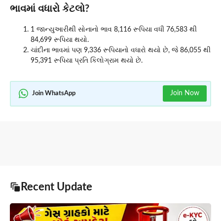
ભાવમાં વધારો કેટલો?
1 જાન્યુઆરીથી સોનાનો ભાવ 8,116 રૂપિયા વધી 76,583 થી
84,699 રૂપિયા થયો.
ચાંદીના ભાવમાં પણ 9,336 રૂપિયાનો વધારો થયો છે, જે 86,055 થી
95,391 રૂપિયા પ્રતિ કિલોગ્રામ થયો છે.
Join Now
Join WhatsApp
Recent Update