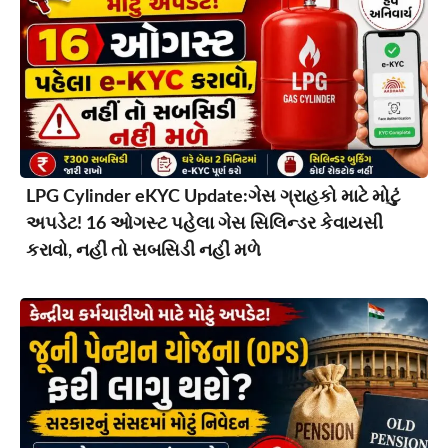
LPG Cylinder eKYC Update:ગેસ ગ્રાહકો માટે મોટું
અપડેટ! 16 ઓગસ્ટ પહેલા ગેસ સિલિન્ડર કેવાયસી
કરાવો, નહીં તો સબસિડી નહીં મળે