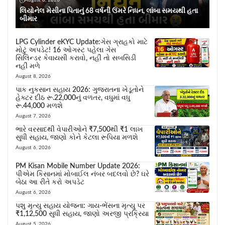
August 8, 2026
લિયોનેલ મેસીના પિતાનું 68 વર્ષની ઉંમરે નિધન, લાંબા સમયથી હતા
બીમાર
LPG Cylinder eKYC Update:ગેસ ગ્રાહકો માટે
મોટું અપડેટ! 16 ઓગસ્ટ પહેલા ગેસ
સિલિન્ડર કેવાયસી કરાવો, નહીં તો સબસિડી
નહીં મળે
August 8, 2026
પાક નુકસાન સહાય 2026: ગુજરાતના ખેડૂતોને
હેક્ટર દીઠ રૂ.22,000નું વળતર, વધુમાં વધુ
રૂ.44,000 મળશે
August 7, 2026
ભારે વરસાદથી વેપારીઓને ₹7,500થી ₹1 લાખ
સુધી સહાય, જાણો કોને કેટલા રૂપિયા મળશે
August 6, 2026
PM Kisan Mobile Number Update 2026:
પીએમ કિસાનમાં મોબાઈલ નંબર બદલવો છે? ઘરે
બેઠા આ રીતે કરો અપડેટ
August 6, 2026
પશુ મૃત્યુ સહાય યોજના: ગાય-ભેંસના મૃત્યુ પર
₹1,12,500 સુધી સહાય, જાણો અરજી પ્રક્રિયા
August 5, 2026