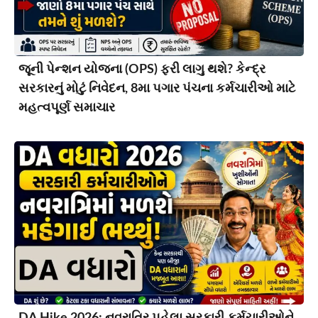
જૂની પેન્શન યોજના (OPS) ફરી લાગુ થશે? કેન્દ્ર
સરકારનું મોટું નિવેદન, 8મા પગાર પંચના કર્મચારીઓ માટે
મહત્વપૂર્ણ સમાચાર
DA Hike 2026: નવરાત્રિ પહેલા સરકારી કર્મચારીઓને