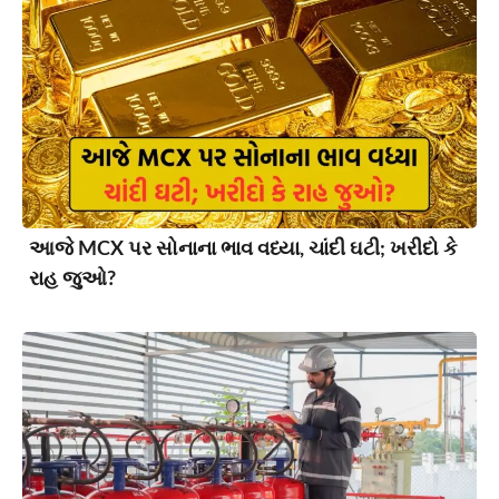
આજે MCX પર સોનાના ભાવ વધ્યા, ચાંદી ઘટી; ખરીદો કે
રાહ જુઓ?