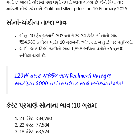
ગયો છે જ્યારે ચાંદીમાં પણ ઘણો વધારો જોવા મળ્યો છે જેને વિગતવાર
માહિતી નીચે જોઈએ. Gold and silver prices on 10 February 2025
સોનાં-ચાંદીના તાજા ભાવ
સોનું: 10 ફેબ્રુઆરી 2025ના રોજ, 24 કેરેટ સોનાનો ભાવ
₹84,980 રૂપિયા પ્રતિ 10 ગ્રામની ઓલ ટાઈમ હાઈ પર પહોંચ્યો.
ચાંદી: એક કિલો ચાંદીનો ભાવ 1,858 રૂપિયા વધીને ₹95,600
રૂપિયા થયો છે.
120W ફાસ્ટ ચાર્જિંગ સાથે Realmeનો પાવરફુલ
સ્માર્ટફોન 3000 ના ડિસ્કાઉન્ટ સાથે ખરીદવાનો મોકો
કેરેટ પ્રમાણે સોનાના ભાવ (10 ગ્રામ)
24 કેરેટ: ₹84,980
22 કેરેટ: 77,584
18 કેરેટ: 63,524