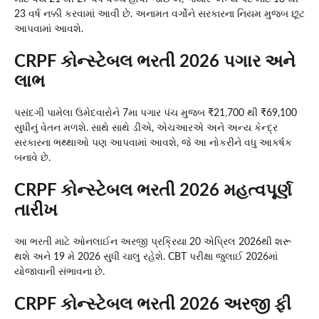
23 વર્ષ નક્કી કરવામાં આવી છે. અનામત વર્ગોને સરકારના નિયમ મુજબ છૂટ
આપવામાં આવશે.
CRPF કોન્સ્ટેબલ ભરતી 2026 પગાર અને
લાભ
પસંદગી પામેલા ઉમેદવારોને 7મા પગાર પંચ મુજબ ₹21
,
700 થી ₹69,100
સુધીનું વેતન મળશે. સાથે સાથે ડીએ, એચઆરએ અને અન્ય કેન્દ્ર
સરકારના ભથ્થાઓ પણ આપવામાં આવશે, જે આ નોકરીને વધુ આકર્ષક
બનાવે છે.
CRPF કોન્સ્ટેબલ ભરતી 2026 મહત્વપૂર્ણ
તારીખ
આ ભરતી માટે ઓનલાઈન અરજી પ્રક્રિયા 20 એપ્રિલ 2026થી શરૂ
થશે અને 19 મે 2026 સુધી ચાલુ રહેશે. CBT પરીક્ષા જુલાઈ 2026માં
યોજાવાની સંભાવના છે.
CRPF કોન્સ્ટેબલ ભરતી 2026 અરજી ફી