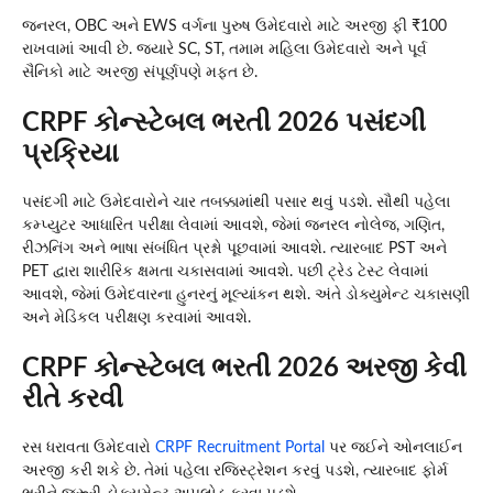
જનરલ, OBC અને EWS વર્ગના પુરુષ ઉમેદવારો માટે અરજી ફી ₹100
રાખવામાં આવી છે. જ્યારે SC, ST, તમામ મહિલા ઉમેદવારો અને પૂર્વ
સૈનિકો માટે અરજી સંપૂર્ણપણે મફત છે.
CRPF કોન્સ્ટેબલ ભરતી 2026 પસંદગી
પ્રક્રિયા
પસંદગી માટે ઉમેદવારોને ચાર તબક્કામાંથી પસાર થવું પડશે. સૌથી પહેલા
કમ્પ્યુટર આધારિત પરીક્ષા લેવામાં આવશે, જેમાં જનરલ નોલેજ, ગણિત,
રીઝનિંગ અને ભાષા સંબંધિત પ્રશ્નો પૂછવામાં આવશે. ત્યારબાદ PST અને
PET દ્વારા શારીરિક ક્ષમતા ચકાસવામાં આવશે. પછી ટ્રેડ ટેસ્ટ લેવામાં
આવશે, જેમાં ઉમેદવારના હુનરનું મૂલ્યાંકન થશે. અંતે ડોક્યુમેન્ટ ચકાસણી
અને મેડિકલ પરીક્ષણ કરવામાં આવશે.
CRPF કોન્સ્ટેબલ ભરતી 2026 અરજી કેવી
રીતે કરવી
રસ ધરાવતા ઉમેદવારો
CRPF Recruitment Portal
પર જઈને ઓનલાઈન
અરજી કરી શકે છે. તેમાં પહેલા રજિસ્ટ્રેશન કરવું પડશે, ત્યારબાદ ફોર્મ