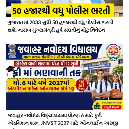
ગુજરાતમાં 2033 સુધી 50 હજારથી વધુ પોલીસ ભરતી
થશે, નાયબ મુખ્યમંત્રી હર્ષ સંઘવીનું મોટું નિવેદન
જવાહર નવોદય વિદ્યાલયમાં ધોરણ 6 માટે ફ્રી
એડમિશન શરૂ, JNVST 2027 માટે ઓનલાઈન અરજી