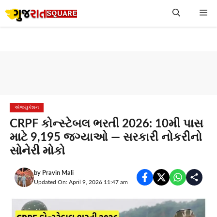
Skip
Me
to
content
એજ્યુકેશન
CRPF કોન્સ્ટેબલ ભરતી 2026: 10મી પાસ
માટે 9,195 જગ્યાઓ — સરકારી નોકરીનો
સોનેરી મોકો
by
Pravin Mali
Updated On: April 9, 2026 11:47 am