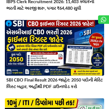
IBPS Clerk Recruitment 2026: 11,403 ક્લાર્કની
ભરતી માટે અરજી શરૂ, પગાર ₹64,480 સુધી
SBI CBO Final Result 2026 જાહેર: 2050 પદોની મેરિટ
લિસ્ટ બહાર, અહીંથી PDF ડાઉનલોડ કરો