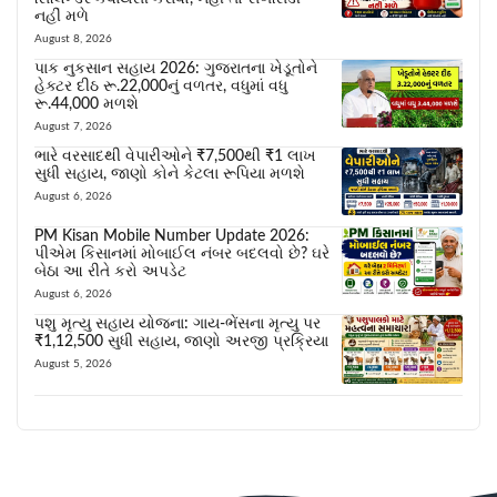
નહીં મળે
August 8, 2026
પાક નુકસાન સહાય 2026: ગુજરાતના ખેડૂતોને
હેક્ટર દીઠ રૂ.22,000નું વળતર, વધુમાં વધુ
રૂ.44,000 મળશે
August 7, 2026
ભારે વરસાદથી વેપારીઓને ₹7,500થી ₹1 લાખ
સુધી સહાય, જાણો કોને કેટલા રૂપિયા મળશે
August 6, 2026
PM Kisan Mobile Number Update 2026:
પીએમ કિસાનમાં મોબાઈલ નંબર બદલવો છે? ઘરે
બેઠા આ રીતે કરો અપડેટ
August 6, 2026
પશુ મૃત્યુ સહાય યોજના: ગાય-ભેંસના મૃત્યુ પર
₹1,12,500 સુધી સહાય, જાણો અરજી પ્રક્રિયા
August 5, 2026