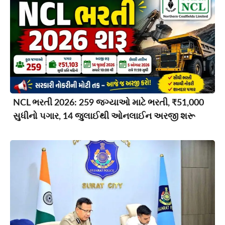
NCL ભરતી 2026: 259 જગ્યાઓ માટે ભરતી, ₹51,000
સુધીનો પગાર, 14 જુલાઈથી ઓનલાઈન અરજી શરૂ