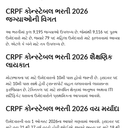
CRPF કોન્સ્ટેબલ ભરતી 2026
જગ્યાઓની વિગત
આ ભરતીમાં કુલ 9,195 જગ્યાઓ ઉપલબ્ધ છે. જેમાંથી 9,116 પદ પુરુષ
ઉમેદવારો માટે છે, જ્યારે 79 પદ મહિલા ઉમેદવારો માટે ફાળવવામાં આવ્યા
છે. એટલે કે બંને માટે તક ઉપલબ્ધ છે.
CRPF કોન્સ્ટેબલ ભરતી 2026 શૈક્ષણિક
લાયકાત
મોટાભાગના પદ માટે ઉમેદવારનો 10મી પાસ હોવો જરૂરી છે. ડ્રાઇવર પદ
માટે 10મી પાસ સાથે હેવી ટ્રાન્સપોર્ટ વાહન ચલાવવાનો લાયસન્સ
ફરજિયાત છે. ટેક્નિકલ પદ માટે સંબંધિત ક્ષેત્રમાં અનુભવ અથવા ITI
સર્ટિફિકેટ ધરાવતા ઉમેદવારોને પ્રાથમિકતા આપવામાં આવશે.
CRPF કોન્સ્ટેબલ ભરતી 2026 વય મર્યાદા
ઉમેદવારની વય 1 ઓગસ્ટ 2026ના આધારે ગણવામાં આવશે. ડ્રાઇવર પદ
માટે વય 21 થી 27 વર્ષ વચ્ચે હોવી જોઈએ, જ્યારે અન્ય પદ માટે 18 થી