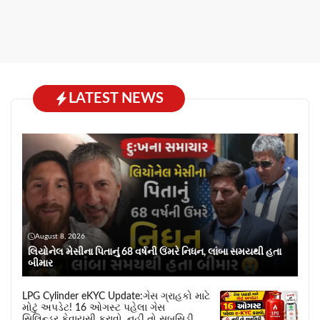
LATEST NEWS
August 8, 2026
લિયોનેલ મેસીના પિતાનું 68 વર્ષની ઉંમરે નિધન, લાંબા સમયથી હતા
બીમાર
LPG Cylinder eKYC Update:ગેસ ગ્રાહકો માટે
મોટું અપડેટ! 16 ઓગસ્ટ પહેલા ગેસ
સિલિન્ડર કેવાયસી કરાવો, નહીં તો સબસિડી