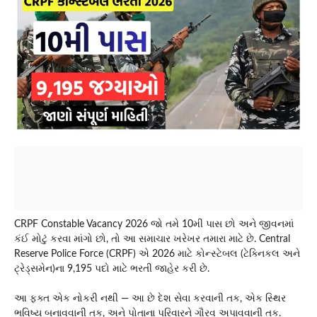
CRPF Constable Vacancy 2026 જો તમે 10મી પાસ છો અને જીવનમાં
કંઈ મોટું કરવા માંગો છો, તો આ સમાચાર ખરેખર તમારા માટે છે. Central
Reserve Police Force (CRPF) એ 2026 માટે કોન્સ્ટેબલ (ટેક્નિકલ અને
ટ્રેડ્સમેન)ના 9,195 પદો માટે ભરતી જાહેર કરી છે.
આ ફક્ત એક નોકરી નથી — આ છે દેશ સેવા કરવાની તક, એક સ્થિર
ભવિષ્ય બનાવવાની તક, અને પોતાના પરિવારને ગૌરવ અપાવવાની તક.