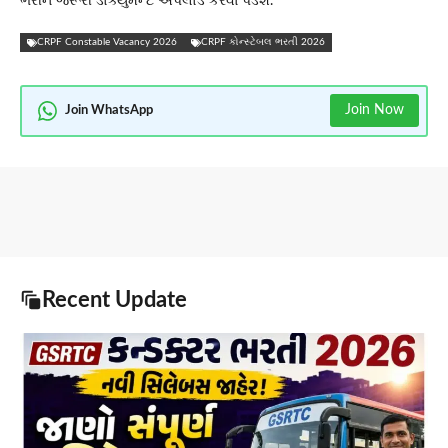
ભરીને જરૂરી ડોક્યુમેન્ટ અપલોડ કરવા પડશે.
CRPF Constable Vacancy 2026
CRPF કોન્સ્ટેબલ ભરતી 2026
Join Now
Join WhatsApp
Recent Update