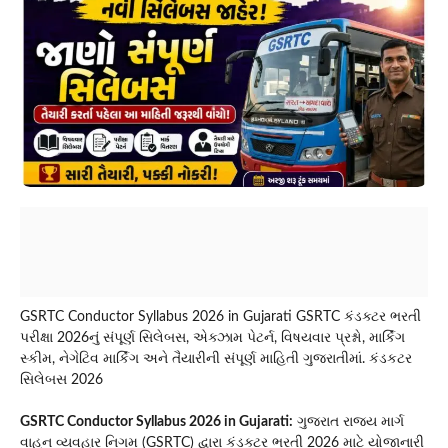
GSRTC Conductor Syllabus 2026 in Gujarati GSRTC કંડક્ટર ભરતી
પરીક્ષા 2026નું સંપૂર્ણ સિલેબસ, એક્ઝામ પેટર્ન, વિષયવાર પ્રશ્નો, માર્કિંગ
સ્કીમ, નેગેટિવ માર્કિંગ અને તૈયારીની સંપૂર્ણ માહિતી ગુજરાતીમાં. કંડકટર
સિલેબસ 2026
GSRTC Conductor Syllabus 2026 in Gujarati:
ગુજરાત રાજ્ય માર્ગ
વાહન વ્યવહાર નિગમ (GSRTC) દ્વારા કંડક્ટર ભરતી 2026 માટે યોજાનારી