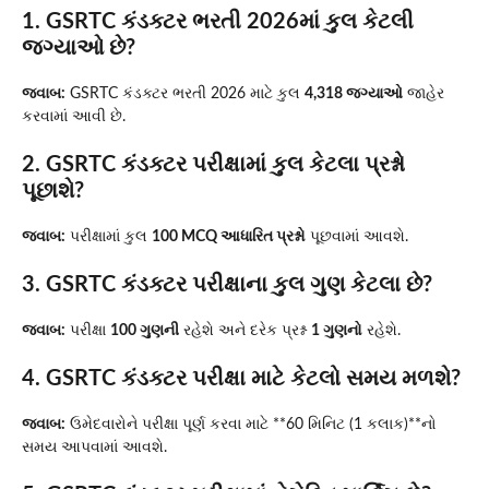
1. GSRTC કંડક્ટર ભરતી 2026માં કુલ કેટલી
જગ્યાઓ છે?
જવાબ:
GSRTC કંડક્ટર ભરતી 2026 માટે કુલ
4,318 જગ્યાઓ
જાહેર
કરવામાં આવી છે.
2. GSRTC કંડક્ટર પરીક્ષામાં કુલ કેટલા પ્રશ્નો
પૂછાશે?
જવાબ:
પરીક્ષામાં કુલ
100 MCQ આધારિત પ્રશ્નો
પૂછવામાં આવશે.
3. GSRTC કંડક્ટર પરીક્ષાના કુલ ગુણ કેટલા છે?
જવાબ:
પરીક્ષા
100 ગુણની
રહેશે અને દરેક પ્રશ્ન
1 ગુણનો
રહેશે.
4. GSRTC કંડક્ટર પરીક્ષા માટે કેટલો સમય મળશે?
જવાબ:
ઉમેદવારોને પરીક્ષા પૂર્ણ કરવા માટે **60 મિનિટ (1 કલાક)**નો
સમય આપવામાં આવશે.