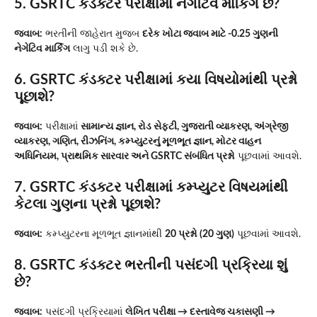
5. GSRTC કંડક્ટર પરીક્ષામાં નેગેટિવ માર્કિંગ છે?
જવાબ:
ભરતીની જાહેરાત મુજબ
દરેક ખોટા જવાબ માટે -0.25 ગુણની
નેગેટિવ માર્કિંગ
લાગુ પડી શકે છે.
6. GSRTC કંડક્ટર પરીક્ષામાં કયા વિષયોમાંથી પ્રશ્નો
પૂછાશે?
જવાબ:
પરીક્ષામાં
સામાન્ય જ્ઞાન, રોડ સેફ્ટી, ગુજરાતી વ્યાકરણ, અંગ્રેજી
વ્યાકરણ, ગણિત, રીઝનિંગ, કમ્પ્યુટરનું મૂળભૂત જ્ઞાન, મોટર વાહન
અધિનિયમ, પ્રાથમિક સારવાર અને GSRTC સંબંધિત પ્રશ્નો
પૂછવામાં આવશે.
7. GSRTC કંડક્ટર પરીક્ષામાં કમ્પ્યુટર વિષયમાંથી
કેટલા ગુણના પ્રશ્નો પૂછાશે?
જવાબ:
કમ્પ્યુટરના મૂળભૂત જ્ઞાનમાંથી
20 પ્રશ્નો (20 ગુણ)
પૂછવામાં આવશે.
8. GSRTC કંડક્ટર ભરતીની પસંદગી પ્રક્રિયા શું
છે?
જવાબ:
પસંદગી પ્રક્રિયામાં
લેખિત પરીક્ષા → દસ્તાવેજ ચકાસણી →