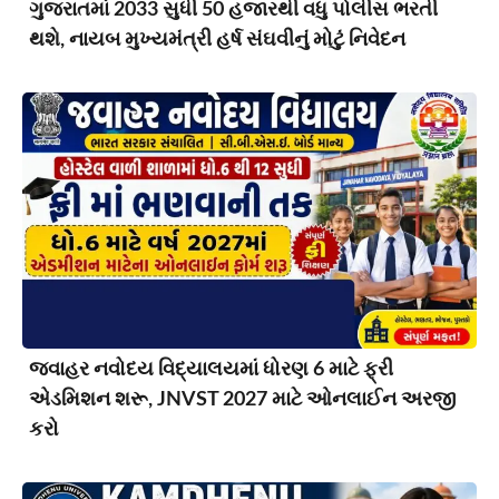
ગુજરાતમાં 2033 સુધી 50 હજારથી વધુ પોલીસ ભરતી
થશે, નાયબ મુખ્યમંત્રી હર્ષ સંઘવીનું મોટું નિવેદન
જવાહર નવોદય વિદ્યાલયમાં ધોરણ 6 માટે ફ્રી
એડમિશન શરૂ, JNVST 2027 માટે ઓનલાઈન અરજી
કરો