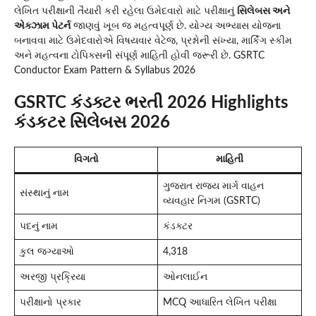
લેખિત પરીક્ષાની તૈયારી કરી રહેલા ઉમેદવારો માટે પરીક્ષાનું
સિલેબસ અને
એક્ઝામ પેટર્ન
જાણવું ખૂબ જ મહત્વપૂર્ણ છે. યોગ્ય અભ્યાસ યોજના
બનાવવા માટે ઉમેદવારોએ વિષયવાર વેટેજ, પ્રશ્નોની સંખ્યા, માર્કિંગ સ્કીમ
અને મહત્વના ટોપિક્સની સંપૂર્ણ માહિતી હોવી જરૂરી છે. GSRTC
Conductor Exam Pattern & Syllabus 2026
GSRTC કંડક્ટર ભરતી 2026 Highlights
કંડકટર સિલેબસ 2026
વિગતો
માહિતી
ગુજરાત રાજ્ય માર્ગ વાહન
સંસ્થાનું નામ
વ્યવહાર નિગમ (GSRTC)
પદનું નામ
કંડક્ટર
કુલ જગ્યાઓ
4,318
અરજી પ્રક્રિયા
ઓનલાઈન
પરીક્ષાનો પ્રકાર
MCQ આધારિત લેખિત પરીક્ષા