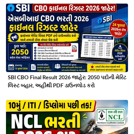
SBI CBO Final Result 2026 જાહેર: 2050 પદોની મેરિટ
લિસ્ટ બહાર, અહીંથી PDF ડાઉનલોડ કરો