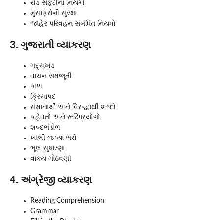
રોડ સેફ્ટીના નિયમો
મુસાફરોની સુરક્ષા
જાહેર પરિવહન સંબંધિત નિયમો
3. ગુજરાતી વ્યાકરણ
ગદ્યખંડ
વાંચન સમજૂતી
કાળ
ક્રિયાપદ
સમાનાર્થી અને વિરુદ્ધાર્થી શબ્દો
કહેવતો અને રૂઢિપ્રયોગો
શબ્દભંડોળ
ખાલી જગ્યા ભરો
ભૂલ સુધારણા
વાક્ય ગોઠવણી
4. અંગ્રેજી વ્યાકરણ
Reading Comprehension
Grammar