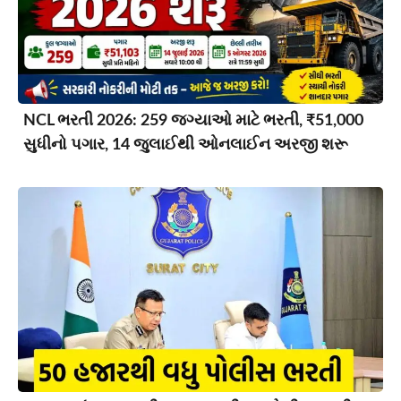
NCL ભરતી 2026: 259 જગ્યાઓ માટે ભરતી, ₹51,000
સુધીનો પગાર, 14 જુલાઈથી ઓનલાઈન અરજી શરૂ