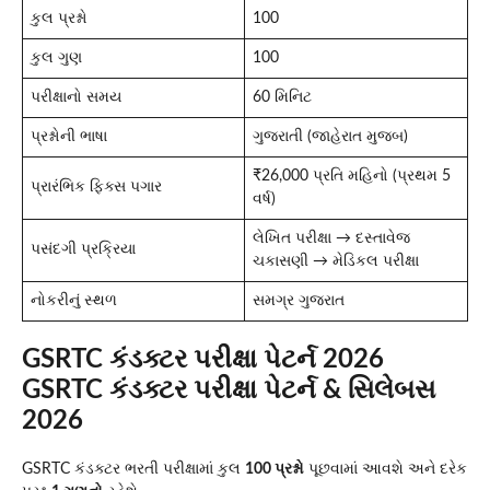
કુલ પ્રશ્નો
100
કુલ ગુણ
100
પરીક્ષાનો સમય
60 મિનિટ
પ્રશ્નોની ભાષા
ગુજરાતી (જાહેરાત મુજબ)
₹26,000 પ્રતિ મહિનો (પ્રથમ 5
પ્રારંભિક ફિક્સ પગાર
વર્ષ)
લેખિત પરીક્ષા → દસ્તાવેજ
પસંદગી પ્રક્રિયા
ચકાસણી → મેડિકલ પરીક્ષા
નોકરીનું સ્થળ
સમગ્ર ગુજરાત
GSRTC કંડક્ટર પરીક્ષા પેટર્ન 2026
GSRTC કંડક્ટર પરીક્ષા પેટર્ન & સિલેબસ
2026
GSRTC કંડક્ટર ભરતી પરીક્ષામાં કુલ
100 પ્રશ્નો
પૂછવામાં આવશે અને દરેક