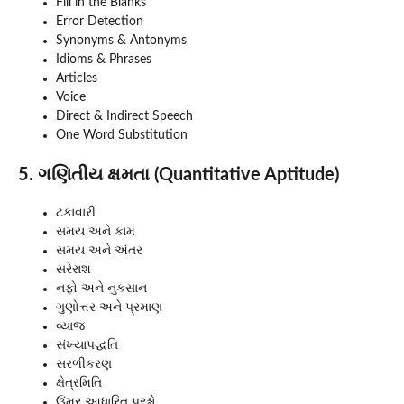
Fill in the Blanks
Error Detection
Synonyms & Antonyms
Idioms & Phrases
Articles
Voice
Direct & Indirect Speech
One Word Substitution
5. ગણિતીય ક્ષમતા (Quantitative Aptitude)
ટકાવારી
સમય અને કામ
સમય અને અંતર
સરેરાશ
નફો અને નુકસાન
ગુણોત્તર અને પ્રમાણ
વ્યાજ
સંખ્યાપદ્ધતિ
સરળીકરણ
ક્ષેત્રમિતિ
ઉંમર આધારિત પ્રશ્નો