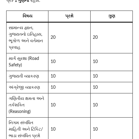
પ્રશ્ન
1 ગુણનો
રહેશે.
વિષય
પ્રશ્નો
ગુણ
સામાન્ય જ્ઞાન,
ગુજરાતનો ઇતિહાસ,
20
20
ભૂગોળ અને વર્તમાન
પ્રવાહ
માર્ગ સુરક્ષા (Road
10
10
Safety)
ગુજરાતી વ્યાકરણ
10
10
અંગ્રેજી વ્યાકરણ
10
10
ગણિતીય ક્ષમતા અને
તર્કશક્તિ
10
10
(Reasoning)
નિગમ સંબંધિત
માહિતી અને ટિકિટ/
10
10
ભાડા સંબંધિત પ્રશ્નો