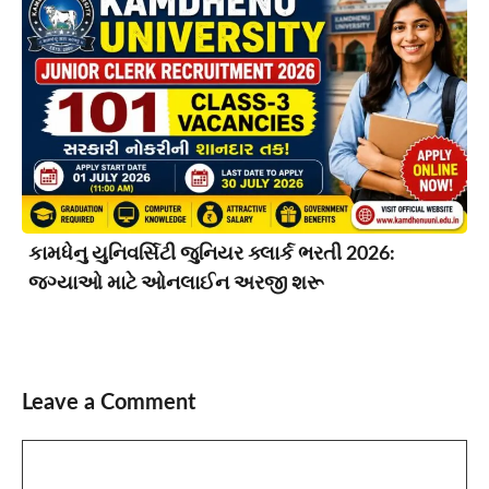
કામધેનુ યુનિવર્સિટી જુનિયર ક્લાર્ક ભરતી 2026:
જગ્યાઓ માટે ઓનલાઈન અરજી શરૂ
Leave a Comment
Comment