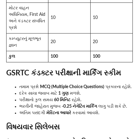
મોટર વાહન
અધિનિયમ, First Aid
10
10
અને કંડક્ટર સંબંધિત
પ્રશ્નો
કમ્પ્યુટરનું મૂળભૂત
20
20
જ્ઞાન
કુલ
100
100
GSRTC કંડક્ટર પરીક્ષાની માર્કિંગ સ્કીમ
તમામ પ્રશ્નો
MCQ (Multiple Choice Questions)
પ્રકારના રહેશે.
દરેક સાચા જવાબ માટે
1 ગુણ
મળશે.
પરીક્ષાનો કુલ સમય
60 મિનિટ
રહેશે.
ભરતીની જાહેરાત મુજબ
-0.25 નેગેટિવ માર્કિંગ
લાગુ પડી શકે છે.
અંતિમ પસંદગી
મેરિટના આધારે
કરવામાં આવશે.
વિષયવાર સિલેબસ