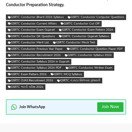
Conductor Preparation Strategy.
GSRTC Conductor Bharti 2026 Syllabus
GSRTC Conductor Computer Questions
GSRTC Conductor Current Affairs
GSRTC Conductor Cut Off
GSRTC Conductor Exam Gujarati
GSRTC Conductor Exam Pattern 2026
GSRTC Conductor GK Questions
GSRTC Conductor Gujarati Syllabus
GSRTC Conductor Merit List
GSRTC Conductor Mock Test
GSRTC Conductor Previous Year Paper
GSRTC Conductor Question Paper PDF
GSRTC Conductor Recruitment 2026
GSRTC Conductor Syllabus 2026
GSRTC Conductor Syllabus 2026 in Gujarati
GSRTC Conductor Syllabus 2026 PDF
GSRTC Conductor Written Exam
GSRTC Exam Pattern 2026
GSRTC MCQ Syllabus
GSRTC OJAS Recruitment 2026
GSRTC કંડક્ટર સિલેબસ ગુજરાતી
GSRTC ભરતી પરીક્ષા 2026
Join Now
Join WhatsApp