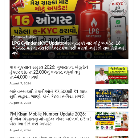
August 8, 2026
LPG Cylinder eKYC Update:ગેસ ગ્રાહકો માટે મોટું અપડેટ! 16
ઓગસ્ટ પહેલા ગેસ સિલિન્ડર કેવાયસી કરાવો, નહીં તો સબસિડી નહીં
મળે
પાક નુકસાન સહાય 2026: ગુજરાતના ખેડૂતોને
હેક્ટર દીઠ રૂ.22,000નું વળતર, વધુમાં વધુ
રૂ.44,000 મળશે
August 7, 2026
ભારે વરસાદથી વેપારીઓને ₹7,500થી ₹1 લાખ
સુધી સહાય, જાણો કોને કેટલા રૂપિયા મળશે
August 6, 2026
PM Kisan Mobile Number Update 2026:
પીએમ કિસાનમાં મોબાઈલ નંબર બદલવો છે? ઘરે
બેઠા આ રીતે કરો અપડેટ
August 6, 2026