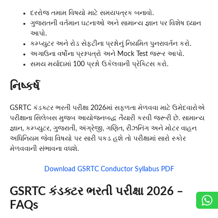
દરરોજ તમામ વિષયો માટે સમયપત્રક બનાવો.
ગુજરાતની વર્તમાન ઘટનાઓ અને સામાન્ય જ્ઞાન પર વિશેષ ધ્યાન
આપો.
કમ્પ્યુટર અને રોડ સેફ્ટીના પ્રશ્નોનું નિયમિત પુનરાવર્તન કરો.
અગાઉના વર્ષોના પ્રશ્નપત્રો અને Mock Test જરૂર આપો.
સમય મર્યાદામાં 100 પ્રશ્નો ઉકેલવાની પ્રેક્ટિસ કરો.
નિષ્કર્ષ
GSRTC કંડક્ટર ભરતી પરીક્ષા 2026માં સફળતા મેળવવા માટે ઉમેદવારોએ
પરીક્ષાના સિલેબસ મુજબ આયોજનબદ્ધ તૈયારી કરવી જરૂરી છે. સામાન્ય
જ્ઞાન, કમ્પ્યુટર, ગુજરાતી, અંગ્રેજી, ગણિત, રીઝનિંગ અને મોટર વાહન
અધિનિયમ જેવા વિષયો પર સારી પકડ હશે તો પરીક્ષામાં સારો સ્કોર
મેળવવાની સંભાવના વધશે.
Download GSRTC Conductor Syllabus PDF
GSRTC કંડક્ટર ભરતી પરીક્ષા 2026 –
FAQs