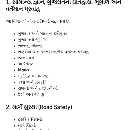
1. સામાન્ય જ્ઞાન, ગુજરાતનો ઇતિહાસ, ભૂગોળ અને
વર્તમાન પ્રવાહ
આ વિભાગમાં નીચેના વિષયો મહત્વના છે.
ગુજરાત અને ભારતનો ઇતિહાસ
ગુજરાતનો ભૂગોળ
ભારતનું બંધારણ
રાષ્ટ્રીય અને આંતરરાષ્ટ્રીય વર્તમાન પ્રવાહ
રમતગમત
અર્થતંત્ર
વિજ્ઞાન
પ્રસિદ્ધ વ્યક્તિઓ
કલા અને સંસ્કૃતિ
રાજ્યો અને રાજધાનીઓ
દેશો અને ચલણ
2. માર્ગ સુરક્ષા (Road Safety)
ટ્રાફિક નિયમો
માર્ગ ચિહ્નો