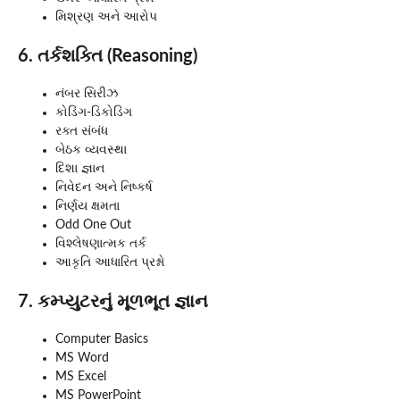
મિશ્રણ અને આરોપ
6. તર્કશક્તિ (Reasoning)
નંબર સિરીઝ
કોડિંગ-ડિકોડિંગ
રક્ત સંબંધ
બેઠક વ્યવસ્થા
દિશા જ્ઞાન
નિવેદન અને નિષ્કર્ષ
નિર્ણય ક્ષમતા
Odd One Out
વિશ્લેષણાત્મક તર્ક
આકૃતિ આધારિત પ્રશ્નો
7. કમ્પ્યુટરનું મૂળભૂત જ્ઞાન
Computer Basics
MS Word
MS Excel
MS PowerPoint