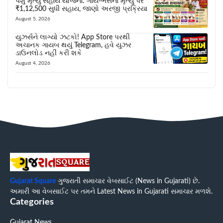
પશુ મૃત્યુ સહાય યોજના: ગાય-ભેંસના મૃત્યુ પર
₹1,12,500 સુધી સહાય, જાણો અરજી પ્રક્રિયા
August 5, 2026
યુઝર્સને લાગ્યો ઝટકો! App Store પરથી
અચાનક ગાયબ થયું Telegram, હવે યુઝર
ડાઉનલોડ નહીં કરી શકે
August 4, 2026
Gujarat Square
ગુજરાતી સમાચાર વેબસાઈટ (News in Gujarati) છે.
અમારી આ વેબસાઈટ પર તમને Latest News in Gujarati સમાચાર મળશે.
Categories
Gujarat News