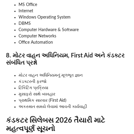
MS Office
Internet
Windows Operating System
DBMS
Computer Hardware & Software
Computer Networks
Office Automation
8. મોટર વાહન અધિનિયમ, First Aid અને કંડક્ટર
સંબંધિત પ્રશ્નો
મોટર વાહન અધિનિયમનું મૂળભૂત જ્ઞાન
કંડક્ટરની ફરજો
ટિકિટિંગ પ્રક્રિયા
મુસાફરો સાથે વ્યવહાર
પ્રાથમિક સારવાર (First Aid)
અકસ્માત સમયે લેવામાં આવતી કાર્યવાહી
કંડકટર સિલેબસ 2026 તૈયારી માટે
મહત્વપૂર્ણ સૂચનો