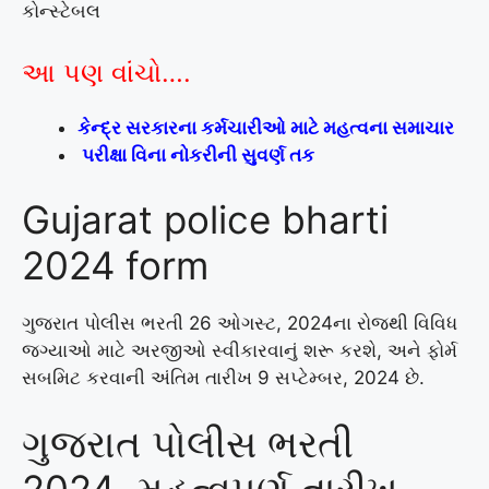
કોન્સ્ટેબલ
આ પણ વાંચો….
કેન્દ્ર સરકારના કર્મચારીઓ માટે મહત્વના સમાચાર
પરીક્ષા વિના નોકરીની સુવર્ણ તક
Gujarat police bharti
2024 form
ગુજરાત પોલીસ ભરતી 26 ઓગસ્ટ, 2024ના રોજથી વિવિધ
જગ્યાઓ માટે અરજીઓ સ્વીકારવાનું શરૂ કરશે, અને ફોર્મ
સબમિટ કરવાની અંતિમ તારીખ 9 સપ્ટેમ્બર, 2024 છે.
ગુજરાત પોલીસ ભરતી
2024 મહત્વપૂર્ણ તારીખ