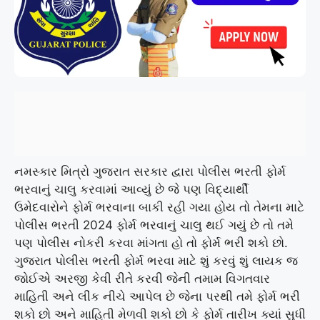
નમસ્કાર મિત્રો ગુજરાત સરકાર દ્વારા પોલીસ ભરતી ફોર્મ
ભરવાનું ચાલુ કરવામાં આવ્યું છે જે પણ વિદ્યાર્થી
ઉમેદવારોને ફોર્મ ભરવાના બાકી રહી ગયા હોય તો તેમના માટે
પોલીસ ભરતી 2024 ફોર્મ ભરવાનું ચાલુ થઈ ગયું છે તો તમે
પણ પોલીસ નોકરી કરવા માંગતા હો તો ફોર્મ ભરી શકો છો.
ગુજરાત પોલીસ ભરતી ફોર્મ ભરવા માટે શું કરવું શું લાયક જ
જોઈએ અરજી કેવી રીતે કરવી જેની તમામ વિગતવાર
માહિતી અને લીંક નીચે આપેલ છે જેના પરથી તમે ફોર્મ ભરી
શકો છો અને માહિતી મેળવી શકો છો કે ફોર્મ તારીખ ક્યાં સુધી