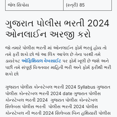
જેલ સિપોય
(સ્ત્રી) 85
ગુજરાત પોલીસ ભરતી 2024
ઓનલાઈન અરજી કરો
જો તમારે પોલીસ ભરતી માં ઓનલાઈન ફોર્મ ભરવું હોય તો
તમે ફરી શકો છો જે આ લિંક આપેલ છે તેના પરથી તમે
ડાયરેક્ટ
ઓફિશિયલ વેબસાઈટ
પર ફોર્મ ખૂલી છે જશે અને
પછી તમે સંપૂર્ણ વિગતવાર માહિતી ભરી અને ફોર્મ ફરીથી ભરી
શકો છો
ગુજરાત પોલીસ કોન્સ્ટેબલ ભરતી 2024 Syllabus ગુજરાત
પોલીસ કોન્સ્ટેબલ ભરતી 2024 date ગુજરાત પોલીસ
કોન્સ્ટેબલ ભરતી 2024 ગુજરાત પોલીસ કોન્સ્ટેબલ
સિલેબસ પોલીસ ભરતી પોલીસ ભરતી 2024 પોલીસ
કોન્સ્ટેબલ ની ભરતી 2024 સિલેબસ બિન હથિયારી પોલીસ