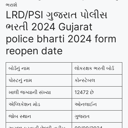
ભરાશે
LRD/PSI ગુજરાત પોલીસ
ભરતી 2024 Gujarat
police bharti 2024 form
reopen date
બોર્ડનું નામ
લોકરક્ષક ભરતી બોર્ડ
પોસ્ટનું નામ
કોન્સ્ટેબલ
ખાલી જગ્યાની સંખ્યા
12472 છે
એપ્લિકેશન મોડ
ઓનલાઈન
જોબ સ્થાન
ગુજરાત