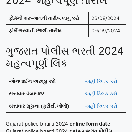
ફોર્મની શરૂઆતની તારીખ લાગુ કરો
26/08/2024
ફોર્મ ભરવાની છેલ્લી તારીખ
09/09/2024
ગુજરાત પોલીસ ભરતી 2024
મહત્વપૂર્ણ લિંક
ઓનલાઈન અરજી કરો
અહીં ક્લિક કરો
સત્તાવાર વેબસાઇટ
અહીં ક્લિક કરો
સત્તાવાર સૂચના (ફરીથી ખોલો)
અહીં ક્લિક કરો
Gujarat police bharti 2024
online form date
Gujarat police bharti 2024
date
ગુજરાત પોલીસ