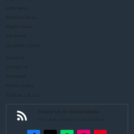
India News
Business News
English News
Top News
Quakes Links
About Us
Contact Us
Disclaimer
Privacy policy
Follow Us On
Follow Us On Social Media
Get Latest Update On Social Media