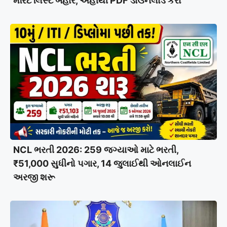
મેરિટ લિસ્ટ બહાર, અહીંથી PDF ડાઉનલોડ કરો
NCL ભરતી 2026: 259 જગ્યાઓ માટે ભરતી,
₹51,000 સુધીનો પગાર, 14 જુલાઈથી ઓનલાઈન
અરજી શરૂ