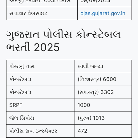
અરજી કરવાની છેલ્લી તારીખ
09/09/2024
સત્તાવાર વેબસાઇટ
ojas.gujarat.gov.in
ગુજરાત પોલીસ કોન્સ્ટેબલ
ભરતી 2025
પોસ્ટનું નામ
ખાલી જગ્યા
કોન્સ્ટેબલ
(નિઃશસ્ત્ર) 6600
કોન્સ્ટેબલ
(સશસ્ત્ર) 3302
SRPF
1000
જેલ સિપોય
(પુરુષ) 1013
પોલીસ સબ ઇન્સ્પેક્ટર
472