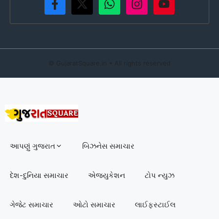
©
GujaratSquare.in
• All rights reserved
આપણું ગુજરાત
બિઝનેસ સમાચાર
દેશ-દુનિયા સમાચાર
એજ્યુકેશન
ટોપ ન્યુઝ
ગેજેટ સમાચાર
ઓટો સમાચાર
લાઈફસ્ટાઈલ