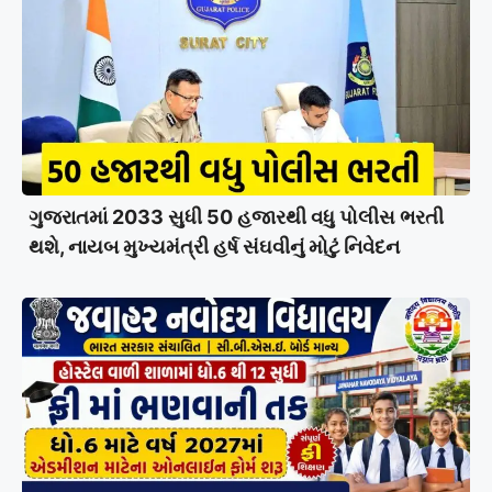
ગુજરાતમાં 2033 સુધી 50 હજારથી વધુ પોલીસ ભરતી
થશે, નાયબ મુખ્યમંત્રી હર્ષ સંઘવીનું મોટું નિવેદન