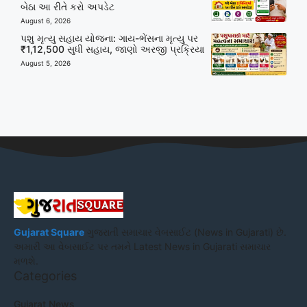
બેઠા આ રીતે કરો અપડેટ
August 6, 2026
પશુ મૃત્યુ સહાય યોજના: ગાય-ભેંસના મૃત્યુ પર
₹1,12,500 સુધી સહાય, જાણો અરજી પ્રક્રિયા
August 5, 2026
Gujarat Square
ગુજરાતી સમાચાર વેબસાઈટ (News in Gujarati) છે.
અમારી આ વેબસાઈટ પર તમને Latest News in Gujarati સમાચાર
મળશે.
Categories
Gujarat News