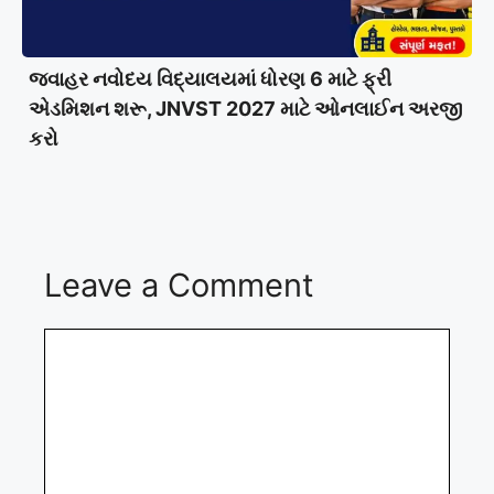
જવાહર નવોદય વિદ્યાલયમાં ધોરણ 6 માટે ફ્રી
એડમિશન શરૂ, JNVST 2027 માટે ઓનલાઈન અરજી
કરો
Leave a Comment
Comment