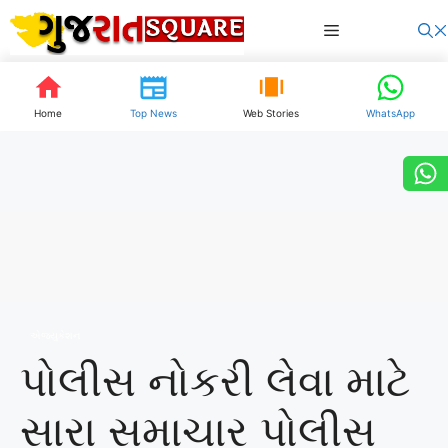
Skip
Menu
to
content
Home
Top News
Web Stories
WhatsApp
એજ્યુકેશન
પોલીસ નોકરી લેવા માટે
સારા સમાચાર પોલીસ