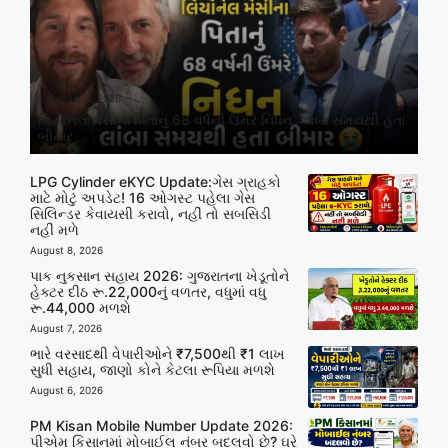
August 8, 2026
લિયોનેલ મેસીના પિતાનું 68 વર્ષની ઉંમરે નિધન, લાંબા સમયથી હતા
બીમાર
LPG Cylinder eKYC Update:ગેસ ગ્રાહકો
માટે મોટું અપડેટ! 16 ઓગસ્ટ પહેલા ગેસ
સિલિન્ડર કેવાયસી કરાવો, નહીં તો સબસિડી
નહીં મળે
August 8, 2026
પાક નુકસાન સહાય 2026: ગુજરાતના ખેડૂતોને
હેક્ટર દીઠ રૂ.22,000નું વળતર, વધુમાં વધુ
રૂ.44,000 મળશે
August 7, 2026
ભારે વરસાદથી વેપારીઓને ₹7,500થી ₹1 લાખ
સુધી સહાય, જાણો કોને કેટલા રૂપિયા મળશે
August 6, 2026
PM Kisan Mobile Number Update 2026:
પીએમ કિસાનમાં મોબાઈલ નંબર બદલવો છે? ઘરે