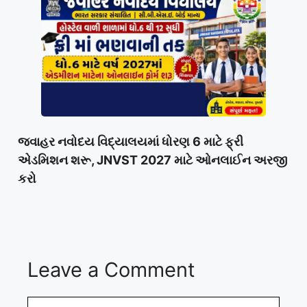
જવાહર નવોદય વિદ્યાલયમાં ધોરણ 6 માટે ફ્રી
એડમિશન શરૂ, JNVST 2027 માટે ઓનલાઈન અરજી
કરો
Leave a Comment
Comment