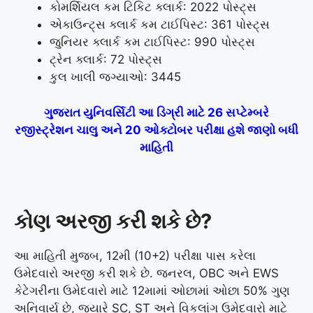
કોમર્શિયલ કમ ટિકિટ ક્લાર્ક: 2022 પોસ્ટ્સ
એકાઉન્ટ્સ ક્લાર્ક કમ ટાઈપિસ્ટ: 361 પોસ્ટ્સ
જુનિયર ક્લાર્ક કમ ટાઈપિસ્ટ: 990 પોસ્ટ્સ
ટ્રેન ક્લાર્ક: 72 પોસ્ટ્સ
કુલ ખાલી જગ્યાઓ: 3445
ગુજરાત યુનિવર્સિટી આ ડિગ્રી માટે 26 સપ્ટેમ્બરે
રજીસ્ટ્રેશન ચાલુ અને 20 ઓક્ટોબર પરીક્ષા હશે જાણો બધી
માહિતી
કોણ અરજી કરી શકે છે?
આ માહિતી મુજબ, 12મી (10+2) પરીક્ષા પાસ કરેલા
ઉમેદવારો અરજી કરી શકે છે. જનરલ, OBC અને EWS
કેટેગરીના ઉમેદવારો માટે 12મામાં ઓછામાં ઓછા 50% ગુણ
અનિવાર્ય છે, જ્યારે SC, ST અને વિકલાંગ ઉમેદવારો માટે