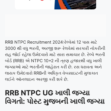
RRB NTPC Recruitment 2024:રેલ્વેમાં 12 પાસ માટે
3000 થી વધુ ભરતી, અરજી શરૂ રેલવેમાં સરકારી નોકરીની
રાહ જોઈ રહેલા ઉમેદવારો માટે સારા સમાચાર છે. રેલ્વે ભરતી
બોર્ડ (RRB) એ NTPC 10+2 ની ત્રણ હજારથી વધુ ખાલી
જગ્યાઓ માટે ભરતીની જાહેરાત કરી છે. રસ ધરાવતા અને
લાયક ઉમેદવારો RRBની અધિકૃત વેબસાઇટની મુલાકાત
લઈને ઑનલાઇન અરજી કરી શકે છે.
RRB NTPC UG ખાલી જગ્યા
વિગતો: પોસ્ટ મુજબની ખાલી જગ્યા