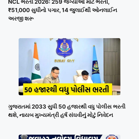
NCL ભરતી 2026: 259 જગ્યાઓ માટે ભરતી,
₹51,000 સુધીનો પગાર, 14 જુલાઈથી ઓનલાઈન
અરજી શરૂ
ગુજરાતમાં 2033 સુધી 50 હજારથી વધુ પોલીસ ભરતી
થશે, નાયબ મુખ્યમંત્રી હર્ષ સંઘવીનું મોટું નિવેદન