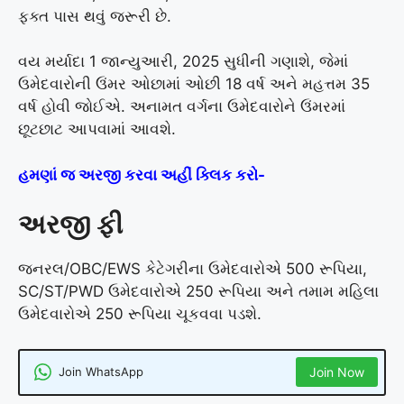
ફક્ત પાસ થવું જરૂરી છે.
વય મર્યાદા 1 જાન્યુઆરી, 2025 સુધીની ગણાશે, જેમાં
ઉમેદવારોની ઉંમર ઓછામાં ઓછી 18 વર્ષ અને મહત્તમ 35
વર્ષ હોવી જોઈએ. અનામત વર્ગના ઉમેદવારોને ઉંમરમાં
છૂટછાટ આપવામાં આવશે.
હમણાં જ અરજી કરવા અહીં ક્લિક કરો-
અરજી ફી
જનરલ/OBC/EWS કેટેગરીના ઉમેદવારોએ 500 રૂપિયા,
SC/ST/PWD ઉમેદવારોએ 250 રૂપિયા અને તમામ મહિલા
ઉમેદવારોએ 250 રૂપિયા ચૂકવવા પડશે.
Join WhatsApp
Join Now