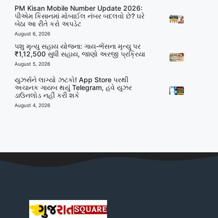
PM Kisan Mobile Number Update 2026:
પીએમ કિસાનમાં મોબાઈલ નંબર બદલવો છે? ઘરે
બેઠા આ રીતે કરો અપડેટ
August 6, 2026
પશુ મૃત્યુ સહાય યોજના: ગાય-ભેંસના મૃત્યુ પર
₹1,12,500 સુધી સહાય, જાણો અરજી પ્રક્રિયા
August 5, 2026
યુઝર્સને લાગ્યો ઝટકો! App Store પરથી
અચાનક ગાયબ થયું Telegram, હવે યુઝર
ડાઉનલોડ નહીં કરી શકે
August 4, 2026