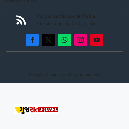
Follow Us On
Follow Us On Social Media
Get Latest Update On Social Media
©
GujaratSquare.in
• All rights reserved