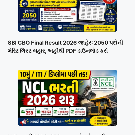
SBI CBO Final Result 2026 જાહેર: 2050 પદોની
મેરિટ લિસ્ટ બહાર, અહીંથી PDF ડાઉનલોડ કરો