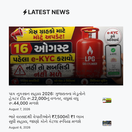
LATEST NEWS
August 8, 2026
LPG Cylinder eKYC Update:ગેસ ગ્રાહકો માટે મોટું અપડેટ! 16
ઓગસ્ટ પહેલા ગેસ સિલિન્ડર કેવાયસી કરાવો, નહીં તો સબસિડી
નહીં મળે
પાક નુકસાન સહાય 2026: ગુજરાતના ખેડૂતોને
હેક્ટર દીઠ રૂ.22,000નું વળતર, વધુમાં વધુ
રૂ.44,000 મળશે
August 7, 2026
ભારે વરસાદથી વેપારીઓને ₹7,500થી ₹1 લાખ
સુધી સહાય, જાણો કોને કેટલા રૂપિયા મળશે
August 6, 2026