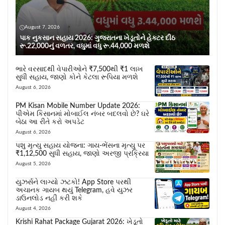
August 7, 2026
પાક નુકસાન સહાય 2026: ગુજરાતના ખેડૂતોને હેક્ટર દીઠ
રૂ.22,000નું વળતર, વધુમાં વધુ રૂ.44,000 મળશે
ભારે વરસાદથી વેપારીઓને ₹7,500થી ₹1 લાખ
સુધી સહાય, જાણો કોને કેટલા રૂપિયા મળશે
August 6, 2026
PM Kisan Mobile Number Update 2026:
પીએમ કિસાનમાં મોબાઈલ નંબર બદલવો છે? ઘરે
બેઠા આ રીતે કરો અપડેટ
August 6, 2026
પશુ મૃત્યુ સહાય યોજના: ગાય-ભેંસના મૃત્યુ પર
₹1,12,500 સુધી સહાય, જાણો અરજી પ્રક્રિયા
August 5, 2026
યુઝર્સને લાગ્યો ઝટકો! App Store પરથી
અચાનક ગાયબ થયું Telegram, હવે યુઝર
ડાઉનલોડ નહીં કરી શકે
August 4, 2026
Krishi Rahat Package Gujarat 2026: ખેડૂતો