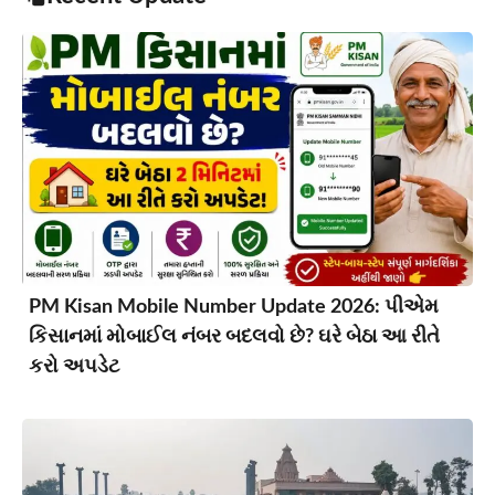
PM Kisan Mobile Number Update 2026: પીએમ
કિસાનમાં મોબાઈલ નંબર બદલવો છે? ઘરે બેઠા આ રીતે
કરો અપડેટ