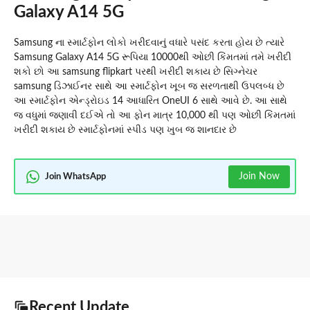
Galaxy A14 5G
Samsung ના સ્માર્ટફોન લોકો ખરીદવાનું વધારે પસંદ કરતા હોય છે ત્યારે
Samsung Galaxy A14 5G રૂપિયા 10000થી ઓછી કિંમતમાં તમે ખરીદી
શકો છો આ samsung flipkart પરથી ખરીદી શકાય છે સિગ્નેચર
samsung ડિઝાઈનર સાથે આ સ્માર્ટફોન ખૂબ જ સરળતાથી ઉપલબ્ધ છે
આ સ્માર્ટફોન એન્ડ્રોઇડ 14 આધારિત OneUI 6 સાથે આવે છે. આ સાથે
જ વધુમાં જણાવી દઈએ તો આ ફોન માત્ર 10,000 થી પણ ઓછી કિંમતમાં
ખરીદી શકાય છે સ્માર્ટફોનમાં સ્પીડ પણ ખુબ જ શાનદાર છે
Join Now
Join WhatsApp
Recent Update