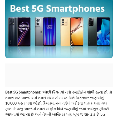
Best 5G Smartphones:
ઓછી કિંમતમાં નવો સ્માર્ટફોન શોધી રહ્યા છો તો
તમારા માટે આજે અમે તમને બેસ્ટ મોબાઇલ વિશે વિગતવાર જણાવીશું
10,000 કરતા પણ ઓછી કિંમતમાં નવા વર્ષમાં ખરીદવા લાયક ઘણા બધા
ફોન છે પરંતુ આજે મેં તમને બે ફોન વિશે જણાવીશું જેમાં અદભુત ફીચર્સ
આપવામાં આવ્યા છે અને તેમની ખાસિયત પણ ખૂબ જ શાનદાર છે 5G