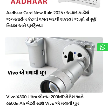
Aadhaar Card New Rule 2026 : આધાર કાર્ડમાં
જન્મતારીખ કેટલી વખત બદલી શકાય? જાણો સંપૂર્ણ
નિયમ અને પ્રક્રિયા
Vivo X300 Ultra લોન્ચ: 200MP કેમેરા અને
6600mAh બેટરી સાથે Vivo એ મચાવી ધૂમ