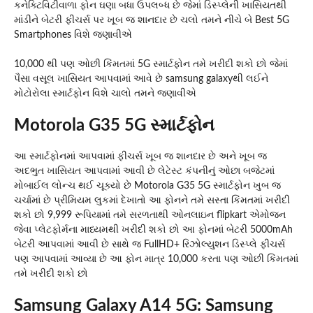
કનેક્ટિવિટીવાળા ફોન ઘણા બધા ઉપલબ્ધ છે જેમાં ડિસ્પ્લેની ખાસિયતથી
માંડીને બેટરી ફીચર્સ પર ખૂબ જ શાનદાર છે ચલો તમને નીચે બે Best 5G
Smartphones વિશે જણાવીએ
10,000 થી પણ ઓછી કિંમતમાં 5G સ્માર્ટફોન તમે ખરીદી શકો છો જેમાં
પૈસા વસૂલ ખાસિયત આપવામાં આવે છે samsung galaxyથી લઈને
મોટોરોલા સ્માર્ટફોન વિશે ચાલો તમને જણાવીએ
Motorola G35 5G સ્માર્ટફોન
આ સ્માર્ટફોનમાં આપવામાં ફીચર્સ ખૂબ જ શાનદાર છે અને ખૂબ જ
અદભુત ખાસિયત આપવામાં આવી છે લેટેસ્ટ કંપનીનું ઓછા બજેટમાં
મોબાઈલ લોન્ચ થઈ ચૂક્યો છે Motorola G35 5G સ્માર્ટફોન ખુબ જ
ચર્ચામાં છે પ્રીમિયમ લુકમાં દેખાતો આ ફોનને તમે સસ્તા કિંમતમાં ખરીદી
શકો છો 9,999 રૂપિયામાં તમે સરળતાથી ઓનલાઇન flipkart એમોજન
જેવા પ્લેટફોર્મના માધ્યમથી ખરીદી શકો છો આ ફોનમાં બેટરી 5000mAh
બેટરી આપવામાં આવી છે સાથે જ FullHD+ રિઝોલ્યુશન ડિસ્પ્લે ફીચર્સ
પણ આપવામાં આવ્યા છે આ ફોન માત્ર 10,000 કરતા પણ ઓછી કિંમતમાં
તમે ખરીદી શકો છો
Samsung Galaxy A14 5G: Samsung