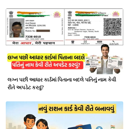
લગ્ન પછી આધાર કાર્ડમાં પિતાના બદલે પતિનું નામ કેવી
રીતે અપડેટ કરવું?