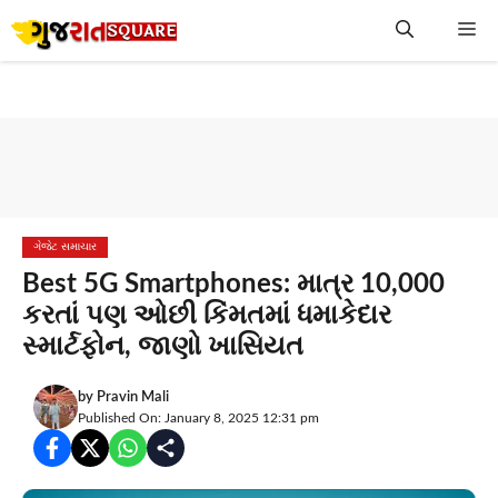
Skip
Me
to
content
ગેજેટ સમાચાર
Best 5G Smartphones: માત્ર 10,000
કરતાં પણ ઓછી કિંમતમાં ધમાકેદાર
સ્માર્ટફોન, જાણો ખાસિયત
by
Pravin Mali
Published On: January 8, 2025 12:31 pm