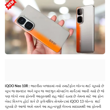
iQOO Neo 10R :
ભારતીય બજારમાં નવો સ્માર્ટફોન લોન્ચ થઈ ચૂક્યો છે
ખૂબ જ શાનદાર અને ખૂબ જ અદભુત મોબાઈલ માર્કેટમાં આવી ગયો છે જે
પણ લોકો નવા ફોનની આતુરતાથી રાહ જોઈ રહ્યા છે તેમના માટે આ ફોન
બેસ્ટ વિકલ્પ હોઈ શકે છે ફ્લેગશિપ સેગમેન્ટમાં iQOO 13 લોન્ચ થઈ
ચૂક્યો છે આજે અમે તમને આ મહત્વપૂર્ણ લેખના માધ્યમથી આ ફોનની