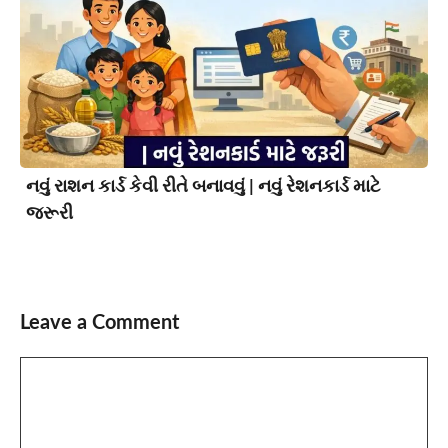
નવું રાશન કાર્ડ કેવી રીતે બનાવવું | નવું રેશનકાર્ડ માટે
જરૂરી
Leave a Comment
Comment