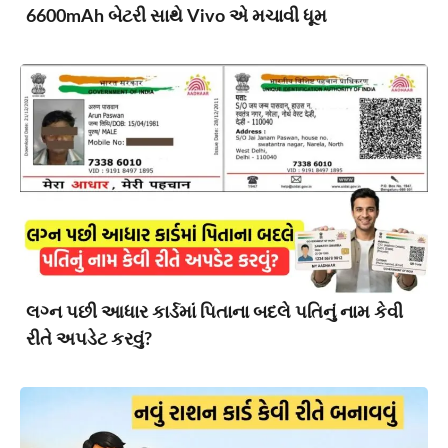
6600mAh બેટરી સાથે Vivo એ મચાવી ધૂમ
લગ્ન પછી આધાર કાર્ડમાં પિતાના બદલે પતિનું નામ કેવી
રીતે અપડેટ કરવું?