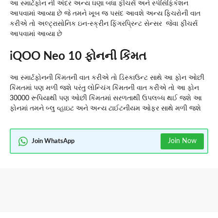
આ સ્માર્ટફોન ની અંદર અન્ય ઘણા બધા ફીચર્સ અને સ્પેસિફિકેશન
આપવામાં આવ્યા છે જે તમને ખૂબ જ પસંદ આવશે અન્ય ફિચરોની વાત
કરીએ તો અલ્ટ્રાસોનિક ઇન-સ્ક્રીન ફિંગરપ્રિન્ટ સેન્સર જેવા ફીચર્સ
આપવામાં આવ્યા છે
iQOO Neo 10 ફોનની કિંમત
આ સ્માર્ટફોનની કિંમતની વાત કરીએ તો ડિસ્કાઉન્ટ સાથે આ ફોન ઓછી
કિંમતમાં પણ મળી જશે પરંતુ લોન્ચિંગ કિંમતની વાત કરીએ તો આ ફોન
30000 રૂપિયાથી પણ ઓછી કિંમતમાં સરળતાથી ઉપલબ્ધ થઈ જશે આ
ફોનમાં તમને બ્લુ વ્હાઇટ અને અન્ય ટાઈટનીયમ ઓફર સાથે મળી જશે
Join Now
Join WhatsApp