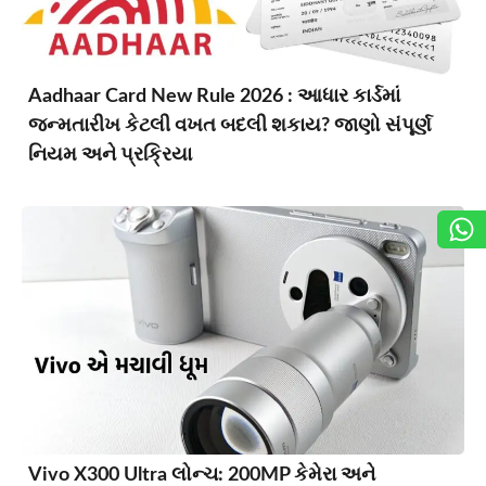
Aadhaar Card New Rule 2026 : આધાર કાર્ડમાં
જન્મતારીખ કેટલી વખત બદલી શકાય? જાણો સંપૂર્ણ
નિયમ અને પ્રક્રિયા
Vivo X300 Ultra લોન્ચ: 200MP કેમેરા અને