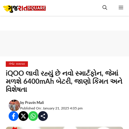
Skip
Me
to
content
ગેજેટ સમાચાર
iQOO લાવી રહ્યું છે નવો સ્માર્ટફોન, જેમાં
મળશે 6400mAh બેટરી, જાણો કિંમત અને
વિશેષતા
by
Pravin Mali
Published On: January 21, 2025 4:05 pm