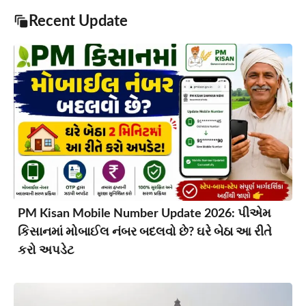
Recent Update
PM Kisan Mobile Number Update 2026: પીએમ
કિસાનમાં મોબાઈલ નંબર બદલવો છે? ઘરે બેઠા આ રીતે
કરો અપડેટ