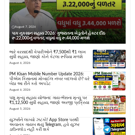
August 7, 2026
પાક નુકસાન સહાય 2026: ગુજરાતના ખેડૂતોને હેક્ટર દીઠ
રૂ.22,000નું વળતર, વધુમાં વધુ રૂ.44,000 મળશે
ભારે વરસાદથી વેપારીઓને ₹7,500થી ₹1 લાખ
સુધી સહાય, જાણો કોને કેટલા રૂપિયા મળશે
August 6, 2026
PM Kisan Mobile Number Update 2026:
પીએમ કિસાનમાં મોબાઈલ નંબર બદલવો છે? ઘરે
બેઠા આ રીતે કરો અપડેટ
August 6, 2026
પશુ મૃત્યુ સહાય યોજના: ગાય-ભેંસના મૃત્યુ પર
₹1,12,500 સુધી સહાય, જાણો અરજી પ્રક્રિયા
August 5, 2026
યુઝર્સને લાગ્યો ઝટકો! App Store પરથી
અચાનક ગાયબ થયું Telegram, હવે યુઝર
ડાઉનલોડ નહીં કરી શકે