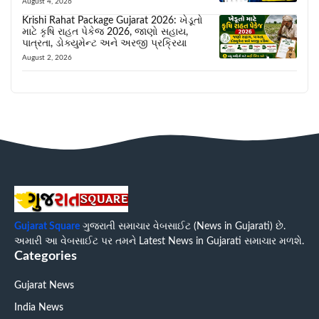
August 4, 2026
Krishi Rahat Package Gujarat 2026: ખેડૂતો
માટે કૃષિ રાહત પેકેજ 2026, જાણો સહાય,
પાત્રતા, ડોક્યુમેન્ટ અને અરજી પ્રક્રિયા
August 2, 2026
Gujarat Square
ગુજરાતી સમાચાર વેબસાઈટ (News in Gujarati) છે.
અમારી આ વેબસાઈટ પર તમને Latest News in Gujarati સમાચાર મળશે.
Categories
Gujarat News
India News