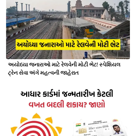
અયોધ્યા જનારાઓ માટે રેલવેની મોટી ભેટ! સ્પેશિયલ
ટ્રેન સેવા અંગે મહત્વની જાહેરાત