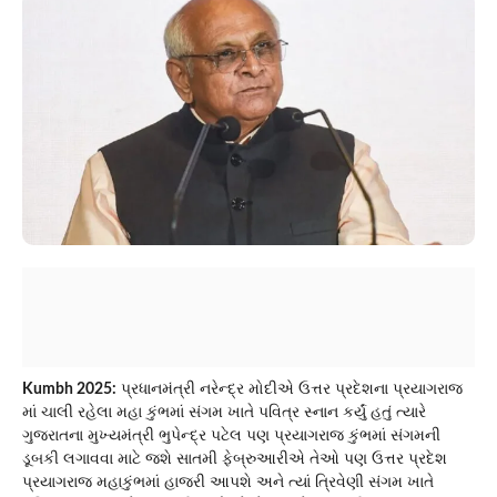
Kumbh 2025:
પ્રધાનમંત્રી નરેન્દ્ર મોદીએ ઉત્તર પ્રદેશના પ્રયાગરાજ
માં ચાલી રહેલા મહા કુંભમાં સંગમ ખાતે પવિત્ર સ્નાન કર્યું હતું ત્યારે
ગુજરાતના મુખ્યમંત્રી ભુપેન્દ્ર પટેલ પણ પ્રયાગરાજ કુંભમાં સંગમની
ડૂબકી લગાવવા માટે જશે સાતમી ફેબ્રુઆરીએ તેઓ પણ ઉત્તર પ્રદેશ
પ્રયાગરાજ મહાકુંભમાં હાજરી આપશે અને ત્યાં ત્રિવેણી સંગમ ખાતે