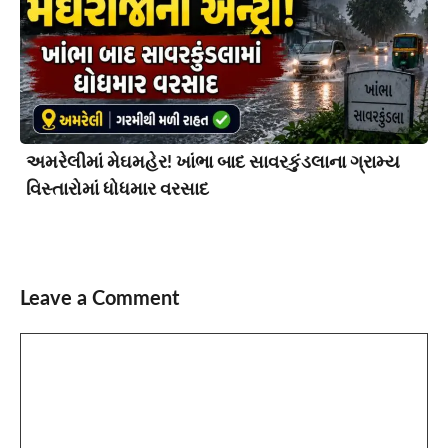
અમરેલીમાં મેઘમહેર! ખાંભા બાદ સાવરકુંડલાના ગ્રામ્ય
વિસ્તારોમાં ધોધમાર વરસાદ
Leave a Comment
Comment