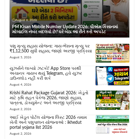
August 6, 2026
PM Kisan Mobile Number Update 2026: પીએમ કિસાનમાં
મોબાઈલ નંબર બદલવો છે? ઘરે બેઠા આ રીતે કરો અપડેટ
પશુ મૃત્યુ સહાય યોજના: ગાય-ભેંસના મૃત્યુ પર
₹1,12,500 સુધી સહાય, જાણો અરજી પ્રક્રિયા
August 5, 2026
યુઝર્સને લાગ્યો ઝટકો! App Store પરથી
અચાનક ગાયબ થયું Telegram, હવે યુઝર
ડાઉનલોડ નહીં કરી શકે
August 4, 2026
Krishi Rahat Package Gujarat 2026: ખેડૂતો
માટે કૃષિ રાહત પેકેજ 2026, જાણો સહાય,
પાત્રતા, ડોક્યુમેન્ટ અને અરજી પ્રક્રિયા
August 2, 2026
આઈ ખેડૂત પોર્ટલ યોજના લિસ્ટ 2026 તમામ
ખેતી અને પશુપાલન યોજનાઓ : ikhedut
portal yojana list 2026
August 2, 2026