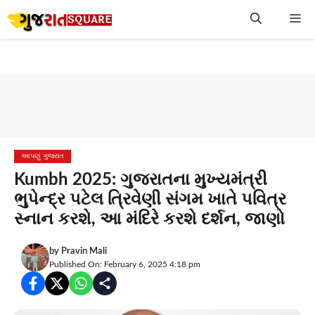
Skip
Me
to
content
આપણું ગુજરાત
Kumbh 2025: ગુજરાતના મુખ્યમંત્રી
ભુપેન્દ્ર પટેલ ત્રિવેણી સંગમ ખાતે પવિત્ર
સ્નાન કરશે, આ મંદિરે કરશે દર્શન, જાણો
by
Pravin Mali
Published On: February 6, 2025 4:18 pm