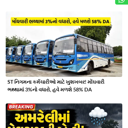
ST નિગમના કર્મચારીઓ માટે ખુશખબર! મોંઘવારી
ભથ્થામાં 3%નો વધારો, હવે મળશે 58% DA