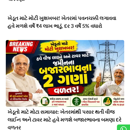
ખેડૂત માટે મોટી ખુશખબર! ખેતરમાં પવનચક્કી લગાવવા
હવે મળશે વર્ષે ₹4 લાખ ભાડું, દર 3 વર્ષે 5% વધારો
ખેડૂતો માટે મોટા સમાચાર: ખેતરમાંથી પસાર થતી વીજ
લાઈન અને ટાવર માટે હવે મળશે બજારભાવના બમણા દરે
વળતર