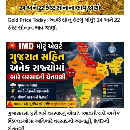
Gold Price Today: આજે સોનું કેટલું મોંઘું? 24 અને 22
કેરેટ સોનાના ભાવ જાણો
ગુજરાતમાં ફરી ભારે વરસાદનું એલર્ટ: આવતીકાલે અનેક
જિલ્લાઓમાં અતિભારે વરસાદની આગાહી, IMDની
ચેતવણી