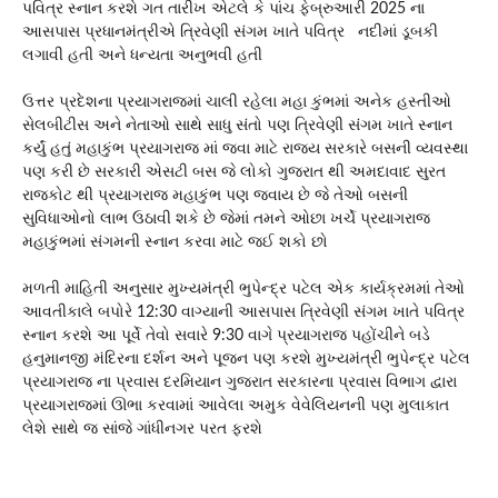
પવિત્ર સ્નાન કરશે ગત તારીખ એટલે કે પાંચ ફેબ્રુઆરી 2025 ના
આસપાસ પ્રધાનમંત્રીએ ત્રિવેણી સંગમ ખાતે પવિત્ર નદીમાં ડૂબકી
લગાવી હતી અને ધન્યતા અનુભવી હતી
ઉત્તર પ્રદેશના પ્રયાગરાજમાં ચાલી રહેલા મહા કુંભમાં અનેક હસ્તીઓ
સેલબીટીસ અને નેતાઓ સાથે સાધુ સંતો પણ ત્રિવેણી સંગમ ખાતે સ્નાન
કર્યું હતું મહાકુંભ પ્રયાગરાજ માં જવા માટે રાજ્ય સરકારે બસની વ્યવસ્થા
પણ કરી છે સરકારી એસટી બસ જે લોકો ગુજરાત થી અમદાવાદ સુરત
રાજકોટ થી પ્રયાગરાજ મહાકુંભ પણ જવાય છે જે તેઓ બસની
સુવિધાઓનો લાભ ઉઠાવી શકે છે જેમાં તમને ઓછા ખર્ચે પ્રયાગરાજ
મહાકુંભમાં સંગમની સ્નાન કરવા માટે જઈ શકો છો
મળતી માહિતી અનુસાર મુખ્યમંત્રી ભુપેન્દ્ર પટેલ એક કાર્યક્રમમાં તેઓ
આવતીકાલે બપોરે 12:30 વાગ્યાની આસપાસ ત્રિવેણી સંગમ ખાતે પવિત્ર
સ્નાન કરશે આ પૂર્વે તેવો સવારે 9:30 વાગે પ્રયાગરાજ પહોંચીને બડે
હનુમાનજી મંદિરના દર્શન અને પૂજન પણ કરશે મુખ્યમંત્રી ભુપેન્દ્ર પટેલ
પ્રયાગરાજ ના પ્રવાસ દરમિયાન ગુજરાત સરકારના પ્રવાસ વિભાગ દ્વારા
પ્રયાગરાજમાં ઊભા કરવામાં આવેલા અમુક વેવેલિયનની પણ મુલાકાત
લેશે સાથે જ સાંજે ગાંધીનગર પરત ફરશે