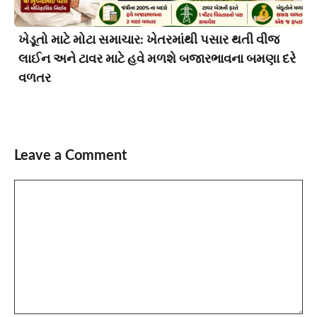
ખેડૂતો માટે મોટા સમાચાર: ખેતરમાંથી પસાર થતી વીજ
લાઈન અને ટાવર માટે હવે મળશે બજારભાવના બમણા દરે
વળતર
Leave a Comment
Comment