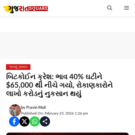
Skip
Me
to
content
આપણું ગુજરાત
બિટકોઈન ક્રેશ: ભાવ 40% ઘટીને
$65,000 થી નીચે ગયો, રોકાણકારોને
લાખો કરોડનું નુકસાન થયું
by
Pravin Mali
Published On: February 23, 2026 1:26 pm