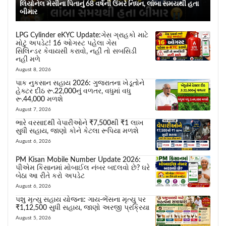
લિયોનેલ મેસીના પિતાનું 68 વર્ષની ઉંમરે નિધન, લાંબા સમયથી હતા
બીમાર
LPG Cylinder eKYC Update:ગેસ ગ્રાહકો માટે
મોટું અપડેટ! 16 ઓગસ્ટ પહેલા ગેસ
સિલિન્ડર કેવાયસી કરાવો, નહીં તો સબસિડી
નહીં મળે
August 8, 2026
પાક નુકસાન સહાય 2026: ગુજરાતના ખેડૂતોને
હેક્ટર દીઠ રૂ.22,000નું વળતર, વધુમાં વધુ
રૂ.44,000 મળશે
August 7, 2026
ભારે વરસાદથી વેપારીઓને ₹7,500થી ₹1 લાખ
સુધી સહાય, જાણો કોને કેટલા રૂપિયા મળશે
August 6, 2026
PM Kisan Mobile Number Update 2026:
પીએમ કિસાનમાં મોબાઈલ નંબર બદલવો છે? ઘરે
બેઠા આ રીતે કરો અપડેટ
August 6, 2026
પશુ મૃત્યુ સહાય યોજના: ગાય-ભેંસના મૃત્યુ પર
₹1,12,500 સુધી સહાય, જાણો અરજી પ્રક્રિયા
August 5, 2026