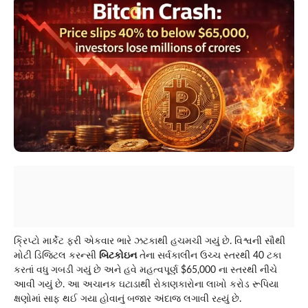
ક્રિપ્ટો માર્કેટ ફરી એકવાર ભારે ઝટકાથી હચમચી ગયું છે. વિશ્વની સૌથી
મોટી ડિજિટલ કરન્સી
બિટકોઇન
તેના સર્વકાલીન ઉચ્ચ સ્તરથી 40 ટકા
કરતાં વધુ ગબડી ગયું છે અને હવે મહત્વપૂર્ણ $65,000 ના સ્તરથી નીચે
આવી ગયું છે. આ અચાનક ઘટાડાથી રોકાણકારોના લાખો કરોડ રૂપિયા
ક્ષણોમાં સાફ થઈ ગયા હોવાનું બજાર અંદાજ લગાવી રહ્યું છે.