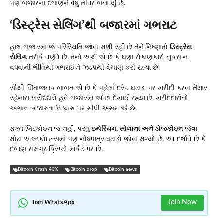
પણ બજારના દબાણને વધુ તીવ્ર બનાવ્યું છે.
‘ડિસ્ટ્રેસ સેલિંગ’થી બજારમાં ગભરાટ
હાલ બજારમાં જે પરિસ્થિતિ જોવા મળી રહી છે તેને નિષ્ણાતો
ડિસ્ટ્રેસ
સેલિંગ
તરીકે વર્ણવે છે. તેનો અર્થ એ છે કે ઘણા રોકાણકારો નુકસાન
વધવાની ભીતિથી ગભરાઈને ઝડપથી વેચાણ કરી રહ્યા છે.
સૌથી ચિંતાજનક બાબત એ છે કે પહેલાં દરેક ઘટાડા પર ખરીદી કરવા તૈયાર
રહેનારા ખરીદદારો હવે બજારમાં ઓછા દેખાઈ રહ્યા છે. ખરીદદારોનો
અભાવ બજારના વિશ્વાસ પર સીધી અસર કરે છે.
ફક્ત બિટકોઇન જ નહીં, પરંતુ
ઇથેરિયમ, સોલાના અને ડોજકોઇન
જેવા
મોટા અલ્ટકોઇન્સમાં પણ નોંધપાત્ર ઘટાડો જોવા મળ્યો છે. આ દર્શાવે છે કે
દબાણ સમગ્ર ક્રિપ્ટો માર્કેટ પર છે.
Bitcoin Crash 40%
Bitcoin drop
Bitcoin news
Join Now
Join WhatsApp