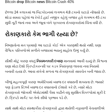
Bitcoin
drop
Bitcoin
news
Bitcoin Crash 40%
છેલ્લા 24 કલાકમાં જ બિટકોઇનમાં લગભગ 4.8 ટકાનો ઘટાડો નોંધાયો છે.
થોડા સમય પહેલાં જ રેકોર્ડ હાઈ નજીક રહેલું બજાર હવે લગભગ 45 ટકા
સુધી તૂટી જતાં નવા અને જૂના બંને પ્રકારના રોકાણકારોમાં ચિંતા વધી છે.
રોકાણકારો કેમ ભાગી રહ્યા છે?
નિષ્ણાતોના મત પ્રમાણે આ ઘટાડો કોઈ એક કારણથી થયો નથી. ઘણા
વૈશ્વિક પરિબળોએ મળીને બજારમાં ભયનું માહોલ ઉભું કર્યું છે.
સૌથી મોટું કારણ વધતું
નિયમનકારી દબાણ
માનવામાં આવી રહ્યું છે. વિશ્વના
ઘણા મોટા દેશો ક્રિપ્ટોકરન્સી પર કડક નિયંત્રણ લાવવા નવા નિયમો
બનાવી રહ્યા છે. આવા સંકેતો મળતા જ રોકાણકારો સાવચેત બની જાય છે.
બીજું મહત્વપૂર્ણ કારણ અમેરિકામાં વ્યાજ દર વધારાની શક્યતા છે. જ્યારે
પણ ફેડરલ રિઝર્વ વ્યાજ દર વધારવાનો ઈશારો કરે છે, ત્યારે મોટા
રોકાણકારો જોખમી એસેટમાંથી પૈસા કાઢીને વધુ સુરક્ષિત વિકલ્પોમાં મૂકી દે
છે. ક્રિપ્ટો માર્કેટ પર તેનો સીધો પ્રભાવ પડે છે.
સાથે સાથે મોટા સંસ્થાકીય રોકાણકારો દ્વારા થયેલી નફાવાળી વેચવાલીએ