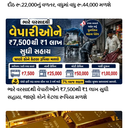
દીઠ રૂ.22,000નું વળતર, વધુમાં વધુ રૂ.44,000 મળશે
ભારે વરસાદથી વેપારીઓને ₹7,500થી ₹1 લાખ સુધી
સહાય, જાણો કોને કેટલા રૂપિયા મળશે