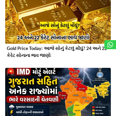
Gold Price Today: આજે સોનું કેટલું મોંઘું? 24 અને 22
કેરેટ સોનાના ભાવ જાણો