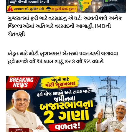
ગુજરાતમાં ફરી ભારે વરસાદનું એલર્ટ: આવતીકાલે અનેક
જિલ્લાઓમાં અતિભારે વરસાદની આગાહી, IMDની
ચેતવણી
ખેડૂત માટે મોટી ખુશખબર! ખેતરમાં પવનચક્કી લગાવવા
હવે મળશે વર્ષે ₹4 લાખ ભાડું, દર 3 વર્ષે 5% વધારો