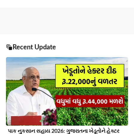
Recent Update
પાક નુકસાન સહાય 2026: ગુજરાતના ખેડૂતોને હેક્ટર