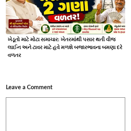
ખેડૂતો માટે મોટા સમાચાર: ખેતરમાંથી પસાર થતી વીજ
લાઈન અને ટાવર માટે હવે મળશે બજારભાવના બમણા દરે
વળતર
Leave a Comment
Comment