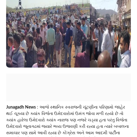
Junagadh News
: આજે સ્થાનિક સ્વરાજની ચૂંટણીના પરિણામો જાહેર
થઈ ચૂક્યા છે ક્યાંક વિજેતા ઉમેદવારોમાં ઉમંગ જોવા મળી રહ્યો છે તો
ક્યાંક હારેલા ઉમેદવારો ક્યાંક નારાજ પણ નજરે ચડ્યા હતા પરંતુ વિજેતા
ઉમેદવારો જૂનાગઢમાં જ્યારે ભવ્ય ઉજવણી કરી રહ્યા હતા ત્યારે બબાલના
સમાચાર પણ સામે આવી રહ્યા છે કોંગ્રેસ અને આમ આદમી પાર્ટીના