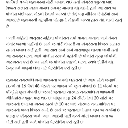
કાર્યકરો વચ્ચે જૂનાગઢમાં મોટી બબાલ થઈ હતી કોંગ્રેસ જીત્યા બાદ
વિજય સરઘસ કાઢતા મામલે સમગ્ર મામલો વધુ વધ્યો હતો આ સાથે જ
પોલીસ બંદોબસ્ત ગોઠવી દેવામાં આવ્યો છે તેવું પણ મીડિયા રિપોર્ટમાં સામે
આવ્યું છે જૂનાગઢની ચૂંટણીના પરિણામો તોફાની બન્યા હોય તેવું લાગી રહ્યું
છે
મળતી માહિતી અનુસાર મહિલા પોલીસને તકો વાગતા માતાના ભાગે તેમને
ગંભીરે જાઓ પહોંચી છે સાથે જ વોર્ડ નંબર 8 ના કોંગ્રેસના વિજય સરઘસ
સમયે બબાલ થઈ હતી આ સાથે સામે સામે નારાભાજી લાગવા લાગી હતી
આ સમગ્ર ઘટના આવે પોલીસ સ્ટેશને પહોંચી છે પોલીસે ત્રણ લોકોની
અટકાયત કરી છે આ સાથે જ પોલીસ કાફલો ઘટના સ્થળે દોડીને વધુ
ઉગ્ર તને કાબુમાં લેવા માટે પેટ્રોલિંગ કરી રહી છે
જુનાગઢ નગરપાલિકામાં ભાજપનો ભગવો લહેરાયો છે આપ સૌને જણાવી
દઈએ તો 16 પૈકી 48 બેઠકો પર ભાજપ એ જીત મેળવી છે 11 બેઠકો પર
કોંગ્રેસે જીત મેળવી છે જ્યારે જુનાગઢ ચોરવાડ નગરપાલિકા ભાજપની
ઐતિહાસિક જીત પણ થઈ છે બીજી તરફ 24 સીટોમાંથી 20 સીટો પર
ભાજપનો દબદબો કાયમ રહ્યો છે 10 પર બાદ ચોરવાડ નગરપાલિકા પર
ભાજપનો ભવ્ય વિજય થયો છે સાથે જ જુનાગઢમાં હાલ ખૂબ જ ચર્ચામાં છે
કારણ કે કોંગ્રેસ અને આમ આદમી પાર્ટી વચ્ચે મોટી બબાલ થતા જ
મોટી થઈ હતી અને પોલીસ પેટ્રોલિંગ કરી રહી છે