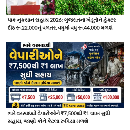
પાક નુકસાન સહાય 2026: ગુજરાતના ખેડૂતોને હેક્ટર
દીઠ રૂ.22,000નું વળતર, વધુમાં વધુ રૂ.44,000 મળશે
ભારે વરસાદથી વેપારીઓને ₹7,500થી ₹1 લાખ સુધી
સહાય, જાણો કોને કેટલા રૂપિયા મળશે