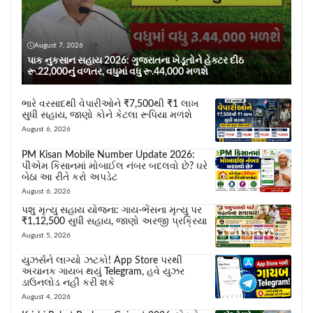
August 7, 2026
પાક નુકસાન સહાય 2026: ગુજરાતના ખેડૂતોને હેક્ટર દીઠ
રૂ.22,000નું વળતર, વધુમાં વધુ રૂ.44,000 મળશે
ભારે વરસાદથી વેપારીઓને ₹7,500થી ₹1 લાખ
સુધી સહાય, જાણો કોને કેટલા રૂપિયા મળશે
August 6, 2026
PM Kisan Mobile Number Update 2026:
પીએમ કિસાનમાં મોબાઈલ નંબર બદલવો છે? ઘરે
બેઠા આ રીતે કરો અપડેટ
August 6, 2026
પશુ મૃત્યુ સહાય યોજના: ગાય-ભેંસના મૃત્યુ પર
₹1,12,500 સુધી સહાય, જાણો અરજી પ્રક્રિયા
August 5, 2026
યુઝર્સને લાગ્યો ઝટકો! App Store પરથી
અચાનક ગાયબ થયું Telegram, હવે યુઝર
ડાઉનલોડ નહીં કરી શકે
August 4, 2026