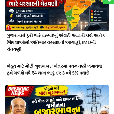
ગુજરાતમાં ફરી ભારે વરસાદનું એલર્ટ: આવતીકાલે અનેક
જિલ્લાઓમાં અતિભારે વરસાદની આગાહી, IMDની
ચેતવણી
ખેડૂત માટે મોટી ખુશખબર! ખેતરમાં પવનચક્કી લગાવવા
હવે મળશે વર્ષે ₹4 લાખ ભાડું, દર 3 વર્ષે 5% વધારો