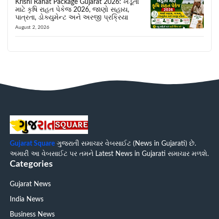
Krishi Rahat Package Gujarat 2026: ખેડૂતો
માટે કૃષિ રાહત પેકેજ 2026, જાણો સહાય,
પાત્રતા, ડોક્યુમેન્ટ અને અરજી પ્રક્રિયા
August 2, 2026
Gujarat Square
ગુજરાતી સમાચાર વેબસાઈટ (News in Gujarati) છે.
અમારી આ વેબસાઈટ પર તમને Latest News in Gujarati સમાચાર મળશે.
Categories
Gujarat News
India News
Business News