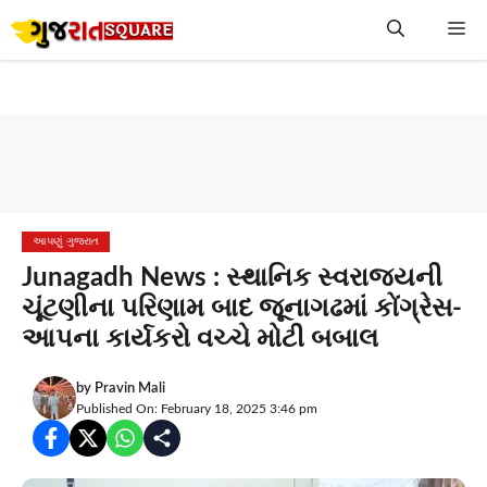
Skip
Me
to
content
આપણું ગુજરાત
Junagadh News : સ્થાનિક સ્વરાજ્યની
ચૂંટણીના પરિણામ બાદ જૂનાગઢમાં કોંગ્રેસ-
આપના કાર્યકરો વચ્ચે મોટી બબાલ
by
Pravin Mali
Published On: February 18, 2025 3:46 pm