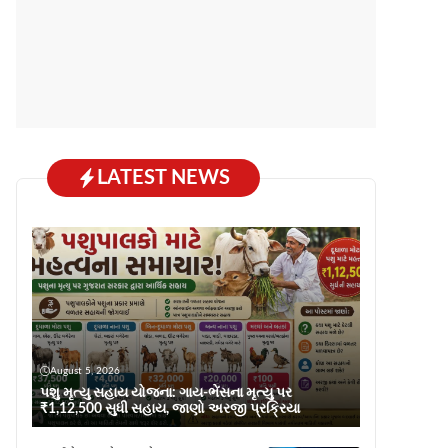
LATEST NEWS
August 5, 2026
પશુ મૃત્યુ સહાય યોજના: ગાય-ભેંસના મૃત્યુ પર
₹1,12,500 સુધી સહાય, જાણો અરજી પ્રક્રિયા