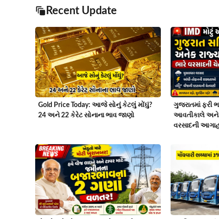
Recent Update
Gold Price Today: આજે સોનું કેટલું મોંઘું?
ગુજરાતમાં ફરી ભા
24 અને 22 કેરેટ સોનાના ભાવ જાણો
આવતીકાલે અનેક
વરસાદની આગાહ