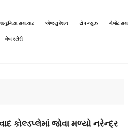
ેશ-દુનિયા સમાચાર
એજ્યુકેશન
ટોપ ન્યુઝ
ગેજેટ સમ
વેબ સ્ટોરી
કોલ્ડપ્લેમાં જોવા મળ્યો નરેન્દ્ર