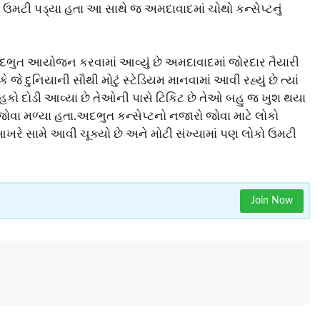
હકો ઉમટી પડ્યા હતા આ સાથે જ અમદાવાદમાં ચોથો કન્સેપ્ટનું
 અદભુત આયોજન કરવામાં આવ્યું છે અમદાવાદમાં જોરદાર તૈયારી
ે જે દુનિયાની સૌથી મોટું સ્ટેડિયમ માનવામાં આવી રહ્યું છે ત્યાં
ચાહકો દોડી આવ્યા છે તેઓની પાસે ટિકિટ છે તેઓ બહુ જ ખુશ થયા
ા જોવા મળ્યા હતા.અદભુત કન્સેપ્ટનો નજારો જોવા માટે લોકો
રે સામે આવી ચૂક્યો છે અને મોટી સંખ્યામાં પણ લોકો ઉમટી
Join Now