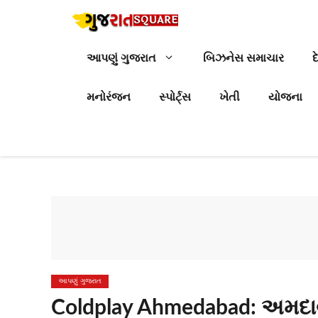
Skip
to
content
આપણું ગુજરાત
બિઝનેસ સમાચાર
દ
મનોરંજન
સ્પોર્ટ્સ
ખેતી
યોજના
આપણું ગુજરાત
Coldplay Ahmedabad: અમદાવાદ 