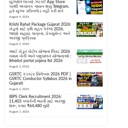
યુઝર્સને લાગ્યો ઝટકો! App Store
પરથી અચાનક ગાયબ થયું Telegram,
હવે યુઝર ડાઉનલોડ નહીં કરી શકે
August 4, 2026
Krishi Rahat Package Gujarat 2026:
ખેડૂતો માટે કૃષિ રાહત પેકેજ 2026,
જાણો સહાય, પાત્રતા, ડોક્યુમેન્ટ અને
અરજી પ્રક્રિયા
August 2, 2026
આઈ ખેડૂત પોર્ટલ યોજના લિસ્ટ 2026
તમામ ખેતી અને પશુપાલન યોજનાઓ :
ikhedut portal yojana list 2026
August 2, 2026
GSRTC કંડક્ટર સિલેબસ 2026 PDF |
GSRTC Conductor Syllabus 2026 in
Gujarati
August 2, 2026
IBPS Clerk Recruitment 2026:
11,403 ક્લાર્કની ભરતી માટે અરજી
શરૂ, પગાર ₹64,480 સુધી
August 1, 2026