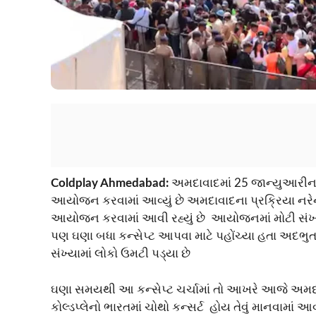
Coldplay Ahmedabad:
અમદાવાદમાં 25 જાન્યુઆરીના 
આયોજન કરવામાં આવ્યું છે અમદાવાદના પ્રક્રિયા નરેન્દ્ર
આયોજન કરવામાં આવી રહ્યું છે આયોજનમાં મોટી સંખ્યા
પણ ઘણા બધા કન્સેપ્ટ આપવા માટે પહોંચ્યા હતા અદભુત ન
સંખ્યામાં લોકો ઉમટી પડ્યા છે
ઘણા સમયથી આ કન્સેપ્ટ ચર્ચામાં તો આખરે આજે અમદાવા
કોલ્ડપ્લેનો ભારતમાં ચોથો કન્સર્ટ હોય તેવું માનવામાં 