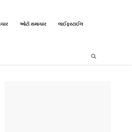
ાચાર
ઓટો સમાચાર
લાઈફસ્ટાઈલ