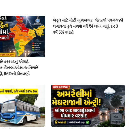
ખેડૂત માટે મોટી ખુશખબર! ખેતરમાં પવનચક્કી
લગાવવા હવે મળશે વર્ષે ₹4 લાખ ભાડું, દર 3
વર્ષે 5% વધારો
રે વરસાદનું એલર્ટ:
 જિલ્લાઓમાં અતિભારે
ી, IMDની ચેતવણી