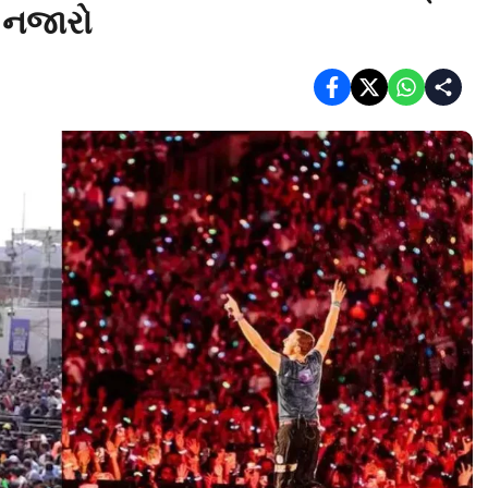
 નજારો