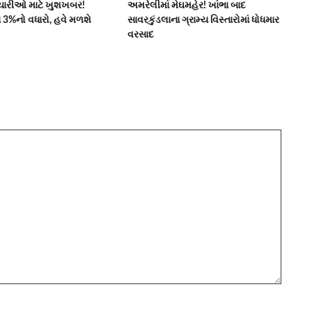
મચારીઓ માટે ખુશખબર!
અમરેલીમાં મેઘમહેર! ખાંભા બાદ
ાં 3%નો વધારો, હવે મળશે
સાવરકુંડલાના ગ્રામ્ય વિસ્તારોમાં ધોધમાર
વરસાદ