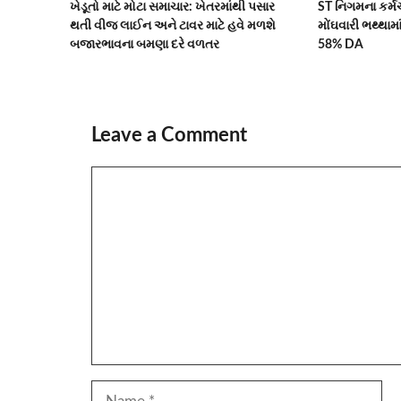
ખેડૂતો માટે મોટા સમાચાર: ખેતરમાંથી પસાર
ST નિગમના કર્
થતી વીજ લાઈન અને ટાવર માટે હવે મળશે
મોંઘવારી ભથ્થામ
બજારભાવના બમણા દરે વળતર
58% DA
Leave a Comment
Comment
Name