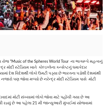
રોજ “Music of the Spheres World Tour ના ભાગરૂપે મહત્વનું
 મોદી સ્ટેડિયમ ખાતે કોલ્ડપ્લેના કન્સેપ્ટનું ધમાકેદાર
માં દેશ વિદેશથી લોકો ઉમટી પડ્યા છે ભારતના પડોશી દેશમાંથી
જારો પણ જોવા મળ્યો છે નરેન્દ્ર મોદી સ્ટેડિયમ પાસે મોટી
દમાં મોટી સંખ્યામાં લોકો જોવા માટે પહોંચી ગયા છે આ
આવી રહ્યું છે આ પહેલા 21 મી જાન્યુઆરી મુંબઈમાં યોજવામાં