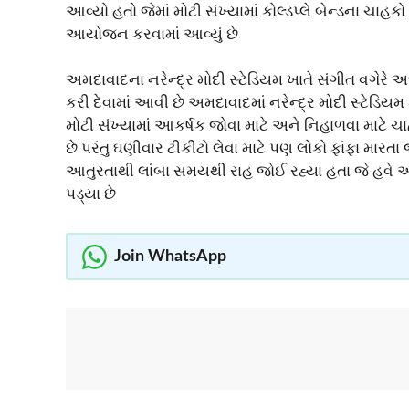
આવ્યો હતો જેમાં મોટી સંખ્યામાં કોલ્ડપ્લે બેન્ડના ચા
આયોજન કરવામાં આવ્યું છે
અમદાવાદના નરેન્દ્ર મોદી સ્ટેડિયમ ખાતે સંગીત વગેરે
કરી દેવામાં આવી છે અમદાવાદમાં નરેન્દ્ર મોદી સ્ટેડિયમ ક
મોટી સંખ્યામાં આકર્ષક જોવા માટે અને નિહાળવા માટે 
છે પરંતુ ઘણીવાર ટીકીટો લેવા માટે પણ લોકો ફાંફા મારત
આતુરતાથી લાંબા સમયથી રાહ જોઈ રહ્યા હતા જે હવે આખ
પડ્યા છે
Join WhatsApp