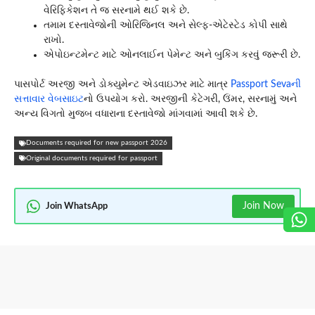
વેરિફિકેશન તે જ સરનામે થઈ શકે છે.
તમામ દસ્તાવેજોની ઓરિજિનલ અને સેલ્ફ-એટેસ્ટેડ કોપી સાથે
રાખો.
એપોઇન્ટમેન્ટ માટે ઓનલાઈન પેમેન્ટ અને બુકિંગ કરવું જરૂરી છે.
પાસપોર્ટ અરજી અને ડોક્યુમેન્ટ એડવાઇઝર માટે માત્ર
Passport Sevaની
સત્તાવાર વેબસાઇટ
નો ઉપયોગ કરો. અરજીની કેટેગરી, ઉંમર, સરનામું અને
અન્ય વિગતો મુજબ વધારાના દસ્તાવેજો માંગવામાં આવી શકે છે.
Documents required for new passport 2026
Original documents required for passport
Join Now
Join WhatsApp