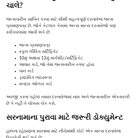
ચાલે?
જન્મતારીખ સાબિત કરવા માટે સૌથી મહત્વપૂર્ણ દસ્તાવેજ જન્મ
પ્રમાણપત્ર છે. જોકે કેટલાક કેસમાં અન્ય માન્ય દસ્તાવેજો પણ
સ્વીકારવામાં આવી શકે છે.
જન્મ પ્રમાણપત્ર
સ્કૂલ લીવિંગ સર્ટિફિકેટ
10મું અથવા 12મું માર્કશીટ/સર્ટિફિકેટ
આધાર કાર્ડ, જો તેમાં જન્મતારીખ સ્પષ્ટ હોય
પાન કાર્ડ
ડ્રાઇવિંગ લાઇસન્સ
મતદાર ઓળખ કાર્ડ
અરજી કરતા પહેલાં તમારા દસ્તાવેજમાં નામ અને જન્મતારીખ એકસરખી
છે કે નહીં તે ચોક્કસ ચેક કરો.
સરનામાના પુરાવા માટે જરૂરી ડોક્યુમેન્ટ
હાલના રહેઠાણના સરનામા માટે નીચેમાંથી કોઈ એક માન્ય દસ્તાવેજ
ઉપયોગી થઈ શકે છે: