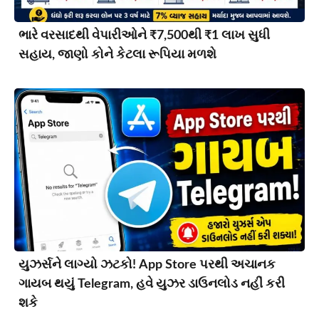
ભારે વરસાદથી વેપારીઓને ₹7,500થી ₹1 લાખ સુધી
સહાય, જાણો કોને કેટલા રૂપિયા મળશે
યુઝર્સને લાગ્યો ઝટકો! App Store પરથી અચાનક
ગાયબ થયું Telegram, હવે યુઝર ડાઉનલોડ નહીં કરી
શકે