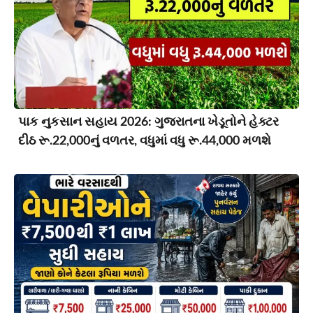
પાક નુકસાન સહાય 2026: ગુજરાતના ખેડૂતોને હેક્ટર
દીઠ રૂ.22,000નું વળતર, વધુમાં વધુ રૂ.44,000 મળશે