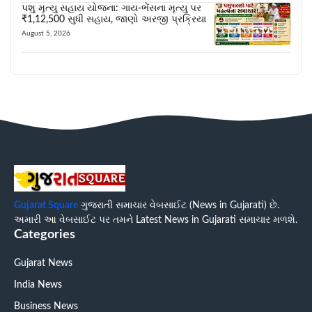
પશુ મૃત્યુ સહાય યોજના: ગાય-ભેંસના મૃત્યુ પર
₹1,12,500 સુધી સહાય, જાણો અરજી પ્રક્રિયા
August 5, 2026
Gujarat Square
ગુજરાતી સમાચાર વેબસાઈટ (News in Gujarati) છે.
અમારી આ વેબસાઈટ પર તમને Latest News in Gujarati સમાચાર મળશે.
Categories
Gujarat News
India News
Business News