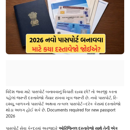
વિદેશ જવા માટે પાસપોર્ટ બનાવવાનું વિચારી રહ્યા છો? તો અરજી કરતા
પહેલાં જરૂરી દસ્તાવેજો તૈયાર રાખવા ખૂબ જરૂરી છે. નવો પાસપોર્ટ, રિ-
ઇશ્યૂ, બાળકનો પાસપોર્ટ અથવા તત્કાલ પાસપોર્ટ—દરેક કેસમાં દસ્તાવેજો
થોડા અલગ હોઈ શકે છે. Documents required for new passport
2026
પાસપોર્ટ સેવા કેન્દ્રમાં અરજદારે
ઓરિજિનલ દસ્તાવેજો સાથે તેની એક