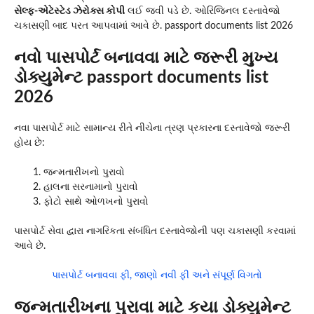
સેલ્ફ-એટેસ્ટેડ ઝેરોક્સ કોપી
લઈ જવી પડે છે. ઓરિજિનલ દસ્તાવેજો
ચકાસણી બાદ પરત આપવામાં આવે છે. passport documents list 2026
નવો પાસપોર્ટ બનાવવા માટે જરૂરી મુખ્ય
ડોક્યુમેન્ટ passport documents list
2026
નવા પાસપોર્ટ માટે સામાન્ય રીતે નીચેના ત્રણ પ્રકારના દસ્તાવેજો જરૂરી
હોય છે:
જન્મતારીખનો પુરાવો
હાલના સરનામાનો પુરાવો
ફોટો સાથે ઓળખનો પુરાવો
પાસપોર્ટ સેવા દ્વારા નાગરિકતા સંબંધિત દસ્તાવેજોની પણ ચકાસણી કરવામાં
આવે છે.
પાસપોર્ટ બનાવવા ફી, જાણો નવી ફી અને સંપૂર્ણ વિગતો
જન્મતારીખના પુરાવા માટે કયા ડોક્યુમેન્ટ