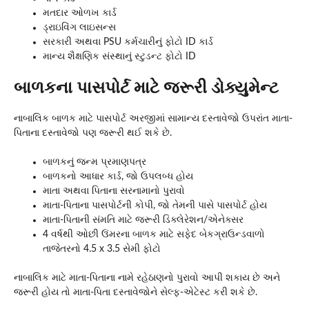
મતદાર ઓળખ કાર્ડ
ડ્રાઇવિંગ લાઇસન્સ
સરકારી અથવા PSU કર્મચારીનું ફોટો ID કાર્ડ
માન્ય શૈક્ષણિક સંસ્થાનું સ્ટુડન્ટ ફોટો ID
બાળકના પાસપોર્ટ માટે જરૂરી ડોક્યુમેન્ટ
નાબાલિક બાળક માટે પાસપોર્ટ અરજીમાં સામાન્ય દસ્તાવેજો ઉપરાંત માતા-
પિતાના દસ્તાવેજો પણ જરૂરી થઈ શકે છે.
બાળકનું જન્મ પ્રમાણપત્ર
બાળકનો આધાર કાર્ડ, જો ઉપલબ્ધ હોય
માતા અથવા પિતાના સરનામાનો પુરાવો
માતા-પિતાના પાસપોર્ટની કોપી, જો તેમની પાસે પાસપોર્ટ હોય
માતા-પિતાની સંમતિ માટે જરૂરી ડિક્લેરેશન/એનેક્સર
4 વર્ષથી ઓછી ઉંમરના બાળક માટે સફેદ બેકગ્રાઉન્ડવાળો
તાજેતરનો 4.5 x 3.5 સેમી ફોટો
નાબાલિક માટે માતા-પિતાના નામે રહેઠાણનો પુરાવો આપી શકાય છે અને
જરૂરી હોય તો માતા-પિતા દસ્તાવેજોને સેલ્ફ-એટેસ્ટ કરી શકે છે.