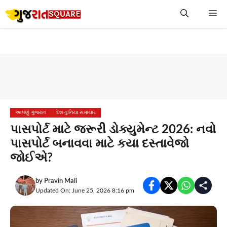
Skip
Me
to
content
આપણું ગુજરાત
દેશ-દુનિયા સમાચાર
પાસપોર્ટ માટે જરૂરી ડોક્યુમેન્ટ 2026: નવો
પાસપોર્ટ બનાવવા માટે કયા દસ્તાવેજો
જોઈએ?
by
Pravin Mali
Updated On: June 25, 2026 8:16 pm