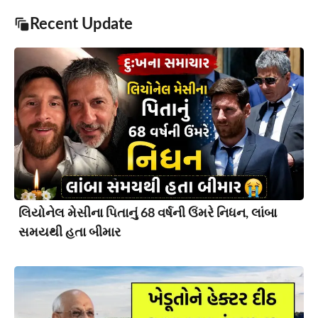
Recent Update
લિયોનેલ મેસીના પિતાનું 68 વર્ષની ઉંમરે નિધન, લાંબા
સમયથી હતા બીમાર