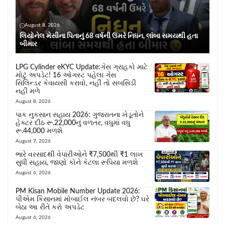
August 8, 2026
લિયોનેલ મેસીના પિતાનું 68 વર્ષની ઉંમરે નિધન, લાંબા સમયથી હતા
બીમાર
LPG Cylinder eKYC Update:ગેસ ગ્રાહકો માટે
મોટું અપડેટ! 16 ઓગસ્ટ પહેલા ગેસ
સિલિન્ડર કેવાયસી કરાવો, નહીં તો સબસિડી
નહીં મળે
August 8, 2026
પાક નુકસાન સહાય 2026: ગુજરાતના ખેડૂતોને
હેક્ટર દીઠ રૂ.22,000નું વળતર, વધુમાં વધુ
રૂ.44,000 મળશે
August 7, 2026
ભારે વરસાદથી વેપારીઓને ₹7,500થી ₹1 લાખ
સુધી સહાય, જાણો કોને કેટલા રૂપિયા મળશે
August 6, 2026
PM Kisan Mobile Number Update 2026:
પીએમ કિસાનમાં મોબાઈલ નંબર બદલવો છે? ઘરે
બેઠા આ રીતે કરો અપડેટ
August 6, 2026