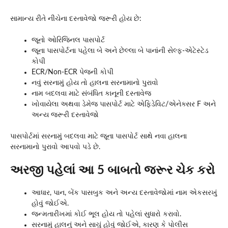
સામાન્ય રીતે નીચેના દસ્તાવેજો જરૂરી હોય છે:
જૂનો ઓરિજિનલ પાસપોર્ટ
જૂના પાસપોર્ટના પહેલા બે અને છેલ્લા બે પાનાંની સેલ્ફ-એટેસ્ટેડ
કોપી
ECR/Non-ECR પેજની કોપી
નવું સરનામું હોય તો હાલના સરનામાનો પુરાવો
નામ બદલવા માટે સંબંધિત કાનૂની દસ્તાવેજ
ખોવાયેલા અથવા ડેમેજ પાસપોર્ટ માટે એફિડેવિટ/એનેક્સર F અને
અન્ય જરૂરી દસ્તાવેજો
પાસપોર્ટમાં સરનામું બદલવા માટે જૂના પાસપોર્ટ સાથે નવા હાલના
સરનામાનો પુરાવો આપવો પડે છે.
અરજી પહેલાં આ 5 બાબતો જરૂર ચેક કરો
આધાર, પાન, બેંક પાસબુક અને અન્ય દસ્તાવેજોમાં નામ એકસરખું
હોવું જોઈએ.
જન્મતારીખમાં કોઈ ભૂલ હોય તો પહેલાં સુધારો કરાવો.
સરનામું હાલનું અને સાચું હોવું જોઈએ, કારણ કે પોલીસ