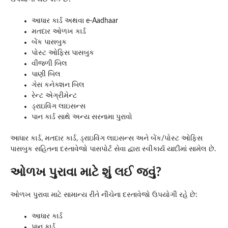
આધાર કાર્ડ અથવા e-Aadhaar
મતદાર ઓળખ કાર્ડ
બેંક પાસબુક
પોસ્ટ ઓફિસ પાસબુક
વીજળી બિલ
પાણી બિલ
ગેસ કનેક્શન બિલ
રેન્ટ એગ્રીમેન્ટ
ડ્રાઇવિંગ લાઇસન્સ
પાન કાર્ડ સાથે અન્ય સરનામા પુરાવો
આધાર કાર્ડ, મતદાર કાર્ડ, ડ્રાઇવિંગ લાઇસન્સ અને બેંક/પોસ્ટ ઓફિસ
પાસબુક સહિતના દસ્તાવેજો પાસપોર્ટ સેવા દ્વારા સ્વીકાર્ય યાદીમાં સામેલ છે.
ઓળખ પુરાવા માટે શું લઈ જવું?
ઓળખ પુરાવા માટે સામાન્ય રીતે નીચેના દસ્તાવેજો ઉપયોગી રહે છે:
આધાર કાર્ડ
પાન કાર્ડ