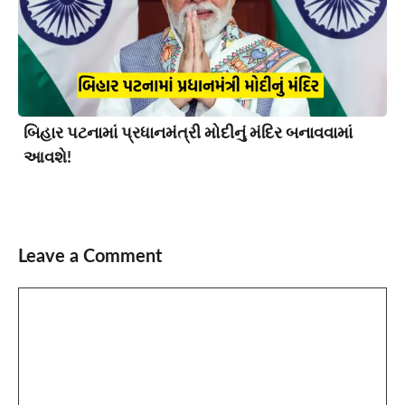
બિહાર પટનામાં પ્રધાનમંત્રી મોદીનું મંદિર બનાવવામાં
આવશે!
Leave a Comment
Comment