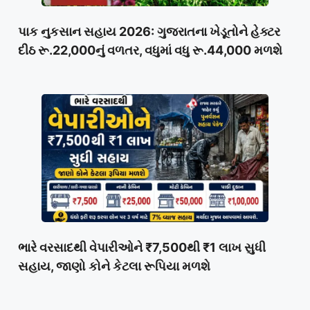
પાક નુકસાન સહાય 2026: ગુજરાતના ખેડૂતોને હેક્ટર
દીઠ રૂ.22,000નું વળતર, વધુમાં વધુ રૂ.44,000 મળશે
ભારે વરસાદથી વેપારીઓને ₹7,500થી ₹1 લાખ સુધી
સહાય, જાણો કોને કેટલા રૂપિયા મળશે