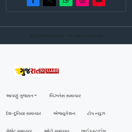
©
GujaratSquare.in
• All rights reserved
આપણું ગુજરાત
બિઝનેસ સમાચાર
દેશ-દુનિયા સમાચાર
એજ્યુકેશન
ટોપ ન્યુઝ
ગેજેટ સમાચાર
ઓટો સમાચાર
લાઈફસ્ટાઈલ