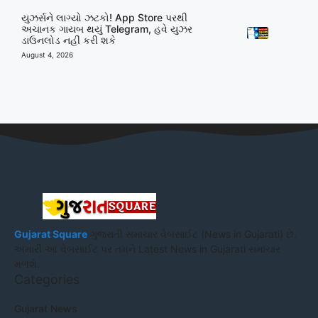
યુઝર્સને લાગ્યો ઝટકો! App Store પરથી
અચાનક ગાયબ થયું Telegram, હવે યુઝર
ડાઉનલોડ નહીં કરી શકે
August 4, 2026
Gujarat Square
ગુજરાતી સમાચાર વેબસાઈટ (News in Gujarati) છે.
અમારી આ વેબસાઈટ પર તમને Latest News in Gujarati સમાચાર
મળશે.
Categories
Gujarat News