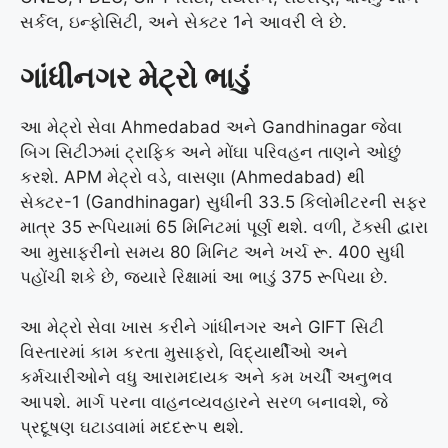
સર્કલ, ઇન્ફોસિટી, અને સેક્ટર 1ને આવરી લે છે.
ગાંધીનગર મેટ્રો ભાડું
આ મેટ્રો સેવા Ahmedabad અને Gandhinagar જેવા
બિગ સિટીઝમાં ટ્રાફિક અને મોંઘા પરિવહન તાણને ઓછું
કરશે. APM મેટ્રો વડે, વાસણા (Ahmedabad) થી
સેક્ટર-1 (Gandhinagar) સુધીની 33.5 કિલોમીટરની સફર
માત્ર 35 રૂપિયામાં 65 મિનિટમાં પૂર્ણ થશે. વળી, ટૅક્સી દ્વારા
આ મુસાફરીનો સમય 80 મિનિટ અને ખર્ચ રૂ. 400 સુધી
પહોંચી શકે છે, જ્યારે રિક્ષામાં આ ભાડું 375 રૂપિયા છે.
આ મેટ્રો સેવા ખાસ કરીને ગાંધીનગર અને GIFT સિટી
વિસ્તારમાં કામ કરતા મુસાફરો, વિદ્યાર્થીઓ અને
કર્મચારીઓને વધુ આરામદાયક અને કમ ખર્ચી અનુભવ
આપશે. માર્ગ પરના વાહનવ્યવહારને સરળ બનાવશે, જે
પ્રદૂષણ ઘટાડવામાં મદદરૂપ થશે.