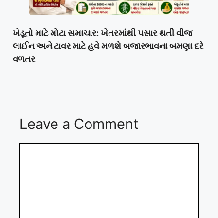
ખેડૂતો માટે મોટા સમાચાર: ખેતરમાંથી પસાર થતી વીજ
લાઈન અને ટાવર માટે હવે મળશે બજારભાવના બમણા દરે
વળતર
Leave a Comment
Comment