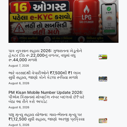
August 8, 2026
LPG Cylinder eKYC Update:ગેસ ગ્રાહકો માટે મોટું અપડેટ! 16
ઓગસ્ટ પહેલા ગેસ સિલિન્ડર કેવાયસી કરાવો, નહીં તો સબસિડી
નહીં મળે
પાક નુકસાન સહાય 2026: ગુજરાતના ખેડૂતોને
હેક્ટર દીઠ રૂ.22,000નું વળતર, વધુમાં વધુ
રૂ.44,000 મળશે
August 7, 2026
ભારે વરસાદથી વેપારીઓને ₹7,500થી ₹1 લાખ
સુધી સહાય, જાણો કોને કેટલા રૂપિયા મળશે
August 6, 2026
PM Kisan Mobile Number Update 2026:
પીએમ કિસાનમાં મોબાઈલ નંબર બદલવો છે? ઘરે
બેઠા આ રીતે કરો અપડેટ
August 6, 2026
પશુ મૃત્યુ સહાય યોજના: ગાય-ભેંસના મૃત્યુ પર
₹1,12,500 સુધી સહાય, જાણો અરજી પ્રક્રિયા
August 5, 2026