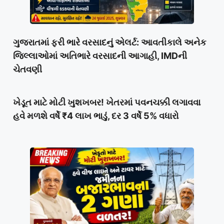
ગુજરાતમાં ફરી ભારે વરસાદનું એલર્ટ: આવતીકાલે અનેક
જિલ્લાઓમાં અતિભારે વરસાદની આગાહી, IMDની
ચેતવણી
ખેડૂત માટે મોટી ખુશખબર! ખેતરમાં પવનચક્કી લગાવવા
હવે મળશે વર્ષે ₹4 લાખ ભાડું, દર 3 વર્ષે 5% વધારો