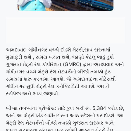
અમદાવાદ-ગાંધીનગર વચ્ચે દોડશે મેટ્રો,સાવ સસ્તામાં
મુસાફરી થશે , સમય બચત થશે, જાણો કેટલું ભાડું હશે
ગુજરાત મેટ્રો રેલ કોર્પોરેશન (GMRC) દ્વારા અમદાવાદ અને
ગાંધીનગર વચ્ચે મેટ્રો રેલ નેટવર્કનો બીજો તબક્કો ટૂંક
સમયમાં શરૂ કરવામાં આવશે. જે અમદાવાદના મોટેરાથી
ગાંધીનગર સુધી મેટ્રો રેલ કનેક્ટિવિટી આપશે. અમને
સ્ટોપેજ અને ભાડા જણાવો.
બીજા તબક્કાના પ્રોજેક્ટ માટે કુલ ખર્ચ રૂ. 5,384 કરોડ છે,
અને આ મેટ્રો ખંડ ગાંધીનગરના આઠ સ્ટેશનો પર દોડશે. આ
મેટ્રો રેલ નેટવર્કનો બીજો તબક્કો ગુજરાત સરકાર અને
ભારત સરકારના સંયુક્ત પ્રયત્નોથી ગુજરાત મેટ્રો રેલ