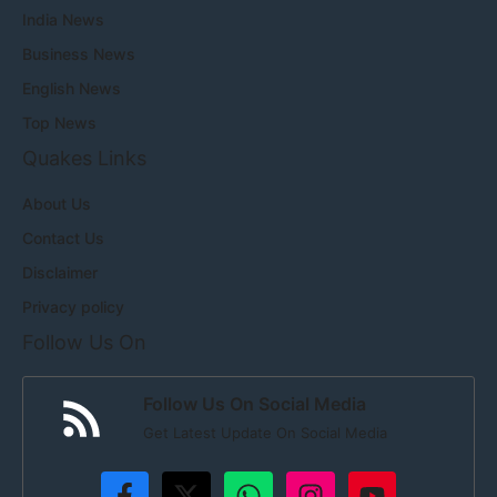
India News
Business News
English News
Top News
Quakes Links
About Us
Contact Us
Disclaimer
Privacy policy
Follow Us On
Follow Us On Social Media
Get Latest Update On Social Media