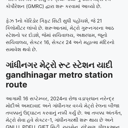
કોર્પોરેશન (GMRC) દ્વારા શરૂ કરવામાં આવ્યો છે.
ફેઝ 1નો કોરિડોર ગિફ્ટ સિટી સુધી પહોંચશે, જે 21
કિલોમીટર લાંબો છે. શરૂઆતમાં, મેટ્રો ગુરૂનગરના આઠ
સ્ટેશનો પર દોડશે, જેમાં સચિવાલય, અક્ષરધામ, જૂનો
સચિવાલય, સેક્ટર 16, સેક્ટર 24 અને મહાત્મા મંદિરનો
સમાવેશ થવો છે.
ગાંધીનગર મેટ્રો રૂટ સ્ટેશન યાદી
gandhinagar metro station
route
આગામી 16 સપ્ટેમ્બર, 2024ના રોજ વડાપ્રધાન નરેન્દ્ર
મોદીએ અમદાવાદ અને ગાંધીનગર વચ્ચે મેટ્રો રેલના બીજા
તબક્કાનું ઉદ્ઘાટન કરવાનું નક્કી કર્યું છે. આ તબક્કા અંતર્ગત,
મેટ્રો સેવા હવે સેક્ટર-1, ગાંધીનગરથી શરૂ થાય છે અને
GNLU, PDEU, GIFT સિટી, રાયસેન, રાંદેસણ, ધૌલકુઆન