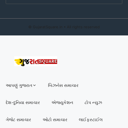
©
GujaratSquare.in
• All rights reserved
આપણું ગુજરાત
બિઝનેસ સમાચાર
દેશ-દુનિયા સમાચાર
એજ્યુકેશન
ટોપ ન્યુઝ
ગેજેટ સમાચાર
ઓટો સમાચાર
લાઈફસ્ટાઈલ