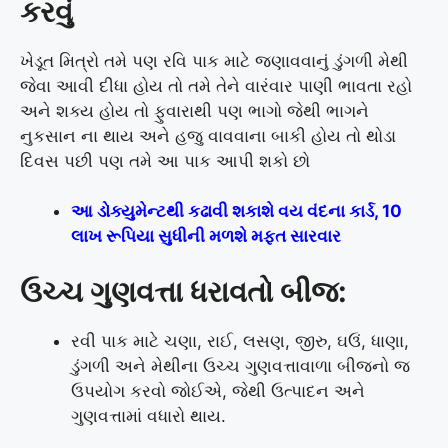
કરવું
ખેડૂત મિત્રો તમે પણ રવિ પાક માટે જણાવવાનું ડુંગળી મેથી
જેવા આવી દીધા હોય તો તમે તેને વારંવાર પાણી ભાવતા રહો
અને શક્ય હોય તો ફુવારાથી પણ ભાગો જેથી ભાગને
નુકસાન ના થાય અને હજુ વાવવાના બાકી હોય તો થોડા
દિવસ પછી પણ તમે આ પાક આપી શકો છો
આ ડોક્યુમેન્ટથી કઢાવી શકાશે વય વંદના કાર્ડ, 10
લાખ રૂપિયા સુધીની મળશે મફત સારવાર
ઉચ્ચ ગુણવત્તા ધરાવતો બીજ:
રવી પાક માટે ચણા, રાઈ, લસણ, જીરુ, ઘઉં, ધાણા,
ડુંગળી અને મેથીના ઉચ્ચ ગુણવત્તાવાળા બીજનો જ
ઉપયોગ કરવો જોઈએ, જેથી ઉત્પાદન અને
ગુણવત્તામાં વધારો થાય.