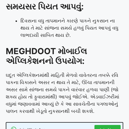
સમયસર પિયત આપવું:
દિવસના વધુ તાપમાનને કારણે પાકને નુકસાન ના
થાય તે માટે સાંજના સમયે હળવું પિયત આપવું વધુ
લાભદાયી સાબિત થાય છે.
MEGHDOOT મોબાઈલ
એપ્લિકેશનનો ઉપયોગ:
ઘદૂત એપ્લિકેશનમાંથી માહિતી મેળવો વાવેતરના તબક્કે રવિ
પાકના વિકાસને અસર ન થાય તે માટે, ઊંચા તાપમાનની
અસર સામે સાંજના સમયે પાકને વારંવાર હળવા પાણી (જો
શક્ય હોય તો ફુવારામાંથી) આપવું જોઈએ. એડવાઈઝરીમાં
વધુમાં જણાવવામાં આવ્યું છે કે આ સાવચેતીના પગલાઓનું
પાલન કરવાથી ખેડૂતો નુકસાનથી બચી શકશે.