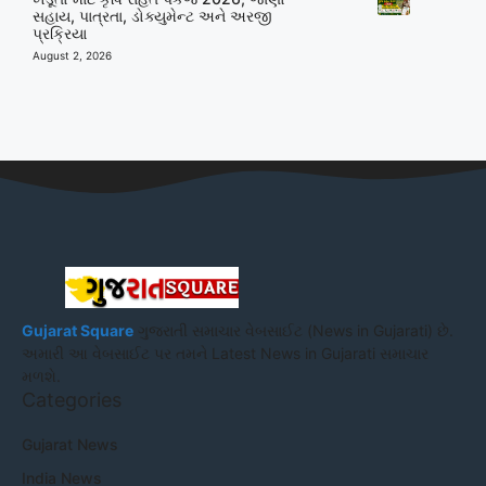
સહાય, પાત્રતા, ડોક્યુમેન્ટ અને અરજી
પ્રક્રિયા
August 2, 2026
Gujarat Square
ગુજરાતી સમાચાર વેબસાઈટ (News in Gujarati) છે.
અમારી આ વેબસાઈટ પર તમને Latest News in Gujarati સમાચાર
મળશે.
Categories
Gujarat News
India News