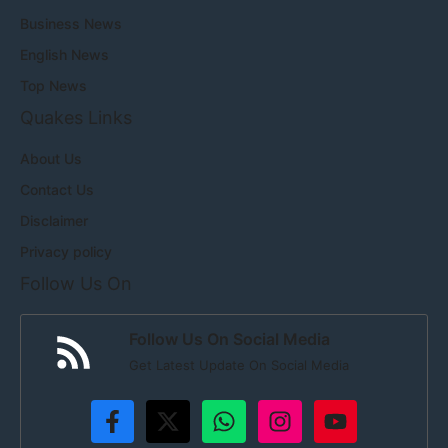
Business News
English News
Top News
Quakes Links
About Us
Contact Us
Disclaimer
Privacy policy
Follow Us On
Follow Us On Social Media
Get Latest Update On Social Media