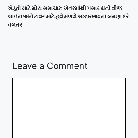
ખેડૂતો માટે મોટા સમાચાર: ખેતરમાંથી પસાર થતી વીજ
લાઈન અને ટાવર માટે હવે મળશે બજારભાવના બમણા દરે
વળતર
Leave a Comment
Comment