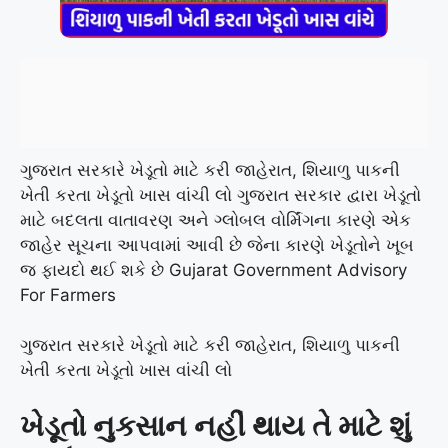
ગુજરાત સરકારે ખેડૂતો માટે કરી જાહેરાત, શિયાળુ પાકની
ખેતી કરતા ખેડૂતો ખાસ વાંચી લો ગુજરાત સરકાર દ્વારા ખેડૂતો
માટે બદલતા વાતાવરણ અને ગ્લોબલ વોર્મિંગના કારણે એક
જાહેર સૂચના આપવામાં આવી છે જેના કારણે ખેડૂતોને ખૂબ
જ ફાયદો થઈ શકે છે Gujarat Government Advisory
For Farmers
ગુજરાત સરકારે ખેડૂતો માટે કરી જાહેરાત, શિયાળુ પાકની
ખેતી કરતા ખેડૂતો ખાસ વાંચી લો
ખેડૂતો નુકસાન નહીં થાય તે માટે શું