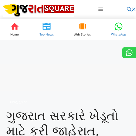
Skip
Menu
to
content
Home
Top News
Web Stories
WhatsApp
આપણું ગુજરાત
ગુજરાત સરકારે ખેડૂતો
માટે કરી જાહેરાત,