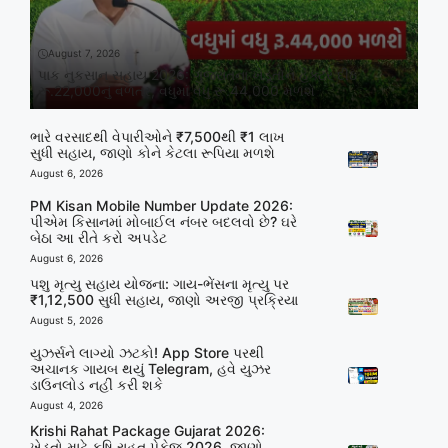
August 7, 2026
પાક નુકસાન સહાય 2026: ગુજરાતના ખેડૂતોને હેક્ટર દીઠ
રૂ.22,000નું વળતર, વધુમાં વધુ રૂ.44,000 મળશે
ભારે વરસાદથી વેપારીઓને ₹7,500થી ₹1 લાખ
સુધી સહાય, જાણો કોને કેટલા રૂપિયા મળશે
August 6, 2026
PM Kisan Mobile Number Update 2026:
પીએમ કિસાનમાં મોબાઈલ નંબર બદલવો છે? ઘરે
બેઠા આ રીતે કરો અપડેટ
August 6, 2026
પશુ મૃત્યુ સહાય યોજના: ગાય-ભેંસના મૃત્યુ પર
₹1,12,500 સુધી સહાય, જાણો અરજી પ્રક્રિયા
August 5, 2026
યુઝર્સને લાગ્યો ઝટકો! App Store પરથી
અચાનક ગાયબ થયું Telegram, હવે યુઝર
ડાઉનલોડ નહીં કરી શકે
August 4, 2026
Krishi Rahat Package Gujarat 2026:
ખેડૂતો માટે કૃષિ રાહત પેકેજ 2026, જાણો