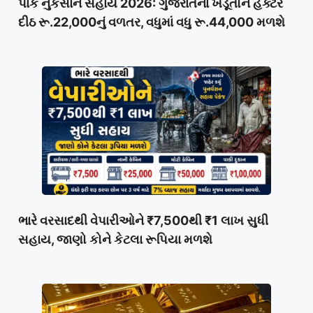
પાક નુકસાન સહાય 2026: ગુજરાતના ખેડૂતોને હેક્ટર
દીઠ રૂ.22,000નું વળતર, વધુમાં વધુ રૂ.44,000 મળશે
ભારે વરસાદથી વેપારીઓને ₹7,500થી ₹1 લાખ સુધી
સહાય, જાણો કોને કેટલા રૂપિયા મળશે