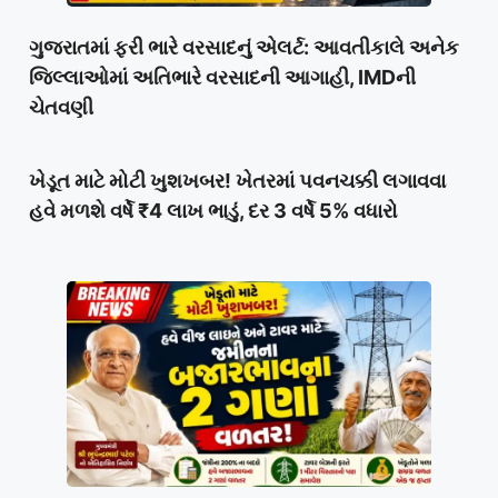
ગુજરાતમાં ફરી ભારે વરસાદનું એલર્ટ: આવતીકાલે અનેક
જિલ્લાઓમાં અતિભારે વરસાદની આગાહી, IMDની
ચેતવણી
ખેડૂત માટે મોટી ખુશખબર! ખેતરમાં પવનચક્કી લગાવવા
હવે મળશે વર્ષે ₹4 લાખ ભાડું, દર 3 વર્ષે 5% વધારો