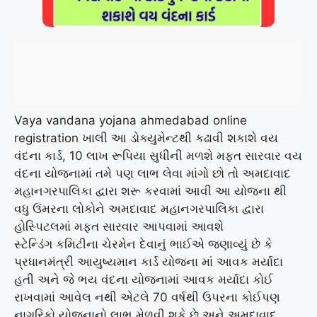
Vaya vandana yojana ahmedabad online
registration ખાલી આ ડોક્યુમેન્ટથી કઢાવી શકાશે વય
વંદના કાર્ડ, 10 લાખ રૂપિયા સુધીની મળશે મફત સારવાર વય
વંદના યોજનામાં તમે પણ લાભ લેવા માંગો છો તો અમદાવાદ
મહાનગરપાલિકા દ્વારા શરૂ કરવામાં આવી આ યોજના થી
વધુ ઉંમરના લોકોને અમદાવાદ મહાનગરપાલિકા દ્વારા
હોસ્પિટલમાં મફત સારવાર આપવામાં આવશે
સ્ટેન્ડિંગ કમિટીના ચેરમેન દેવાનું ભાઈએ જણાવ્યું છે કે
પ્રધાનમંત્રી આયુષ્યમાન કાર્ડ યોજના માં આવક મર્યાદા
હતી અને જે ભય વંદના યોજનામાં આવક મર્યાદા કોઈ
રાખવામાં આવેલ નથી એટલે 70 વર્ષથી ઉપરના કોઈપણ
નાગરિકો યોજનાનો લાભ મેળવી શકે છે અને અમદાવાદ