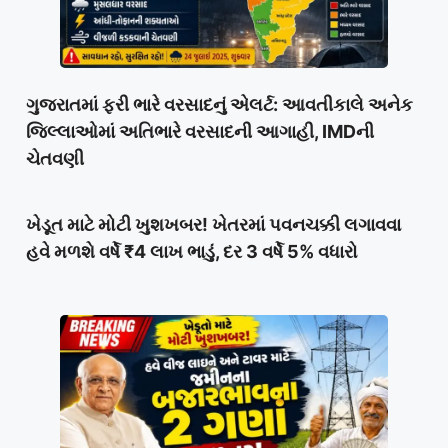
ગુજરાતમાં ફરી ભારે વરસાદનું એલર્ટ: આવતીકાલે અનેક
જિલ્લાઓમાં અતિભારે વરસાદની આગાહી, IMDની
ચેતવણી
ખેડૂત માટે મોટી ખુશખબર! ખેતરમાં પવનચક્કી લગાવવા
હવે મળશે વર્ષે ₹4 લાખ ભાડું, દર 3 વર્ષે 5% વધારો