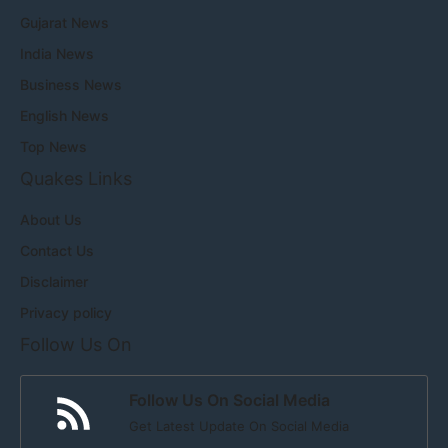
Gujarat News
India News
Business News
English News
Top News
Quakes Links
About Us
Contact Us
Disclaimer
Privacy policy
Follow Us On
Follow Us On Social Media
Get Latest Update On Social Media