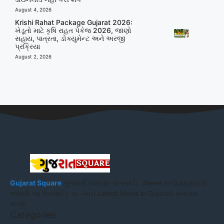
August 4, 2026
Krishi Rahat Package Gujarat 2026:
ખેડૂતો માટે કૃષિ રાહત પેકેજ 2026, જાણો
સહાય, પાત્રતા, ડોક્યુમેન્ટ અને અરજી
પ્રક્રિયા
August 2, 2026
Gujarat Square
ગુજરાતી સમાચાર વેબસાઈટ (News in Gujarati) છે.
અમારી આ વેબસાઈટ પર તમને Latest News in Gujarati સમાચાર
મળશે.
Categories