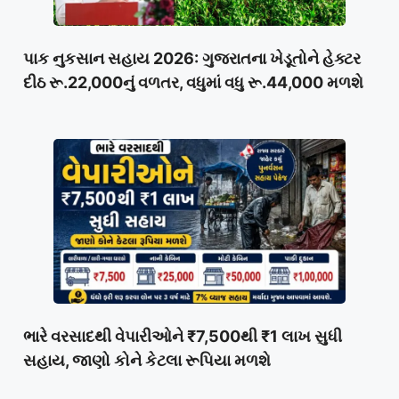
પાક નુકસાન સહાય 2026: ગુજરાતના ખેડૂતોને હેક્ટર
દીઠ રૂ.22,000નું વળતર, વધુમાં વધુ રૂ.44,000 મળશે
ભારે વરસાદથી વેપારીઓને ₹7,500થી ₹1 લાખ સુધી
સહાય, જાણો કોને કેટલા રૂપિયા મળશે