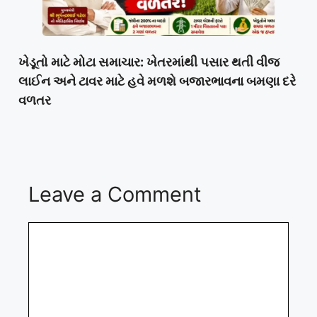
ખેડૂતો માટે મોટા સમાચાર: ખેતરમાંથી પસાર થતી વીજ
લાઈન અને ટાવર માટે હવે મળશે બજારભાવના બમણા દરે
વળતર
Leave a Comment
Comment