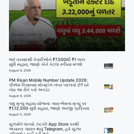
August 7, 2026
પાક નુકસાન સહાય 2026: ગુજરાતના ખેડૂતોને હેક્ટર દીઠ
રૂ.22,000નું વળતર, વધુમાં વધુ રૂ.44,000 મળશે
ભારે વરસાદથી વેપારીઓને ₹7,500થી ₹1 લાખ
સુધી સહાય, જાણો કોને કેટલા રૂપિયા મળશે
August 6, 2026
PM Kisan Mobile Number Update 2026:
પીએમ કિસાનમાં મોબાઈલ નંબર બદલવો છે? ઘરે
બેઠા આ રીતે કરો અપડેટ
August 6, 2026
પશુ મૃત્યુ સહાય યોજના: ગાય-ભેંસના મૃત્યુ પર
₹1,12,500 સુધી સહાય, જાણો અરજી પ્રક્રિયા
August 5, 2026
યુઝર્સને લાગ્યો ઝટકો! App Store પરથી
અચાનક ગાયબ થયું Telegram, હવે યુઝર
ડાઉનલોડ નહીં કરી શકે