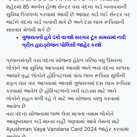
શહેરમાં 85 અર્બન હેલ્થ સેન્ટર વય વંદના કાર્ડ બનાવવાની
સુવિધા ઉપલબ્ધ કરવામાં આવી છે આધાર કાર્ડ લઈ સેન્ટર પર
જઈને વંદના કાર્ડ બનાવી શકે છે અને દસ લાખ રૂપિયાની
સારવાર મેળવી શકે છે
ગુજરાતનો હવે ડંકો વાગશે સરકાર ટૂંક સમયમાં નવી
ગ્રીન હાઇડ્રોજન પોલિસી જાહેર કરશે
પ્રધાનમંત્રી વય વંદના યોજના હેઠળ વરિષ્ઠ વધુ ઉંમરના
લોકોને આ સુવિધા આપવામાં આવશે અને ભય વંદના કાળના
આધારે વૃદ્ધ લોકોને હોસ્પિટલમાં પાંચ લાખ રૂપિયા સુધીની
મફત ચાર વાર આપવામાં આવશે ગુજરાતમાં દસ લાખ રૂપિયા
કરવામાં આવેલ છે હોસ્પિટલનો ખર્ચ ઘટાડવા માટે અને
લોકોને રાહત મળી રહે તે માટે આ યોજના ચાલુ કરવામાં
આવેલ છે
વય વંદના યોજનામાં લાભ લેવા માગતા તમામ લોકોને
આયુષ્યમાન કાર્ડ માન્ય નહી ગણવામાં આવે તેમના માટે
Ayushman Vaya Vandana Card 2024 જાહેર કરવામાં
આવેલ છે