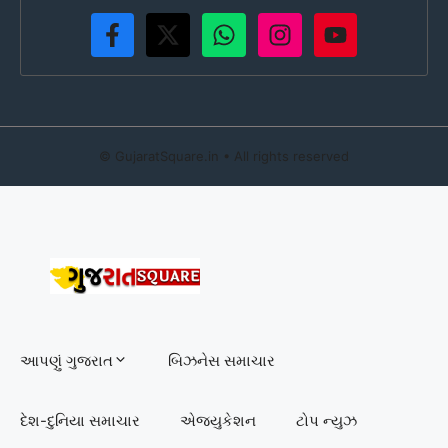
©
GujaratSquare.in
• All rights reserved
આપણું ગુજરાત
બિઝનેસ સમાચાર
દેશ-દુનિયા સમાચાર
એજ્યુકેશન
ટોપ ન્યુઝ