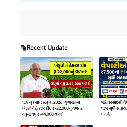
Recent Update
પાક નુકસાન સહાય 2026: ગુજરાતના
ભારે વરસાદથી વ
ખેડૂતોને હેક્ટર દીઠ રૂ.22,000નું વળતર,
લાખ સુધી સહાય,
વધુમાં વધુ રૂ.44,000 મળશે
મળશે