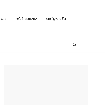
ાચાર
ઓટો સમાચાર
લાઈફસ્ટાઈલ