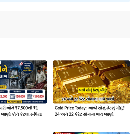
ેપારીઓને ₹7,500થી ₹1
Gold Price Today: આજે સોનું કેટલું મોંઘું?
 જાણો કોને કેટલા રૂપિયા
24 અને 22 કેરેટ સોનાના ભાવ જાણો