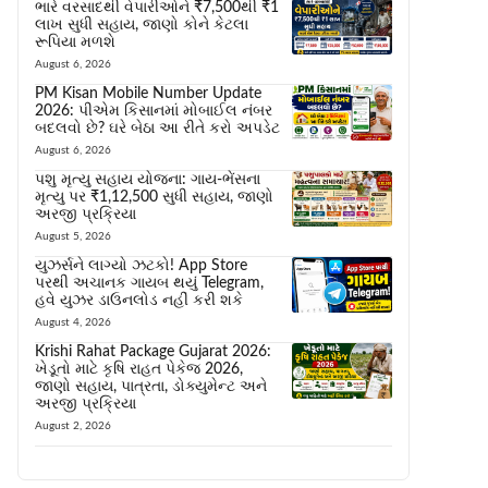
ભારે વરસાદથી વેપારીઓને ₹7,500થી ₹1
લાખ સુધી સહાય, જાણો કોને કેટલા
રૂપિયા મળશે
August 6, 2026
PM Kisan Mobile Number Update
2026: પીએમ કિસાનમાં મોબાઈલ નંબર
બદલવો છે? ઘરે બેઠા આ રીતે કરો અપડેટ
August 6, 2026
પશુ મૃત્યુ સહાય યોજના: ગાય-ભેંસના
મૃત્યુ પર ₹1,12,500 સુધી સહાય, જાણો
અરજી પ્રક્રિયા
August 5, 2026
યુઝર્સને લાગ્યો ઝટકો! App Store
પરથી અચાનક ગાયબ થયું Telegram,
હવે યુઝર ડાઉનલોડ નહીં કરી શકે
August 4, 2026
Krishi Rahat Package Gujarat 2026:
ખેડૂતો માટે કૃષિ રાહત પેકેજ 2026,
જાણો સહાય, પાત્રતા, ડોક્યુમેન્ટ અને
અરજી પ્રક્રિયા
August 2, 2026