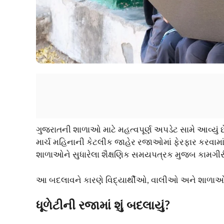
ગુજરાતની શાળાઓ માટે મહત્વપૂર્ણ અપડેટ સામે આવ્યું છે
માર્ચ મહિનાની કેટલીક જાહેર રજાઓમાં ફેરફાર કરવામાં આ
શાળાઓને સુધારેલા શૈક્ષણિક સમયપત્રક મુજબ કામગીરી
આ બદલાવને કારણે વિદ્યાર્થીઓ, વાલીઓ અને શાળાઓ
ધૂળેટીની રજામાં શું બદલાયું?