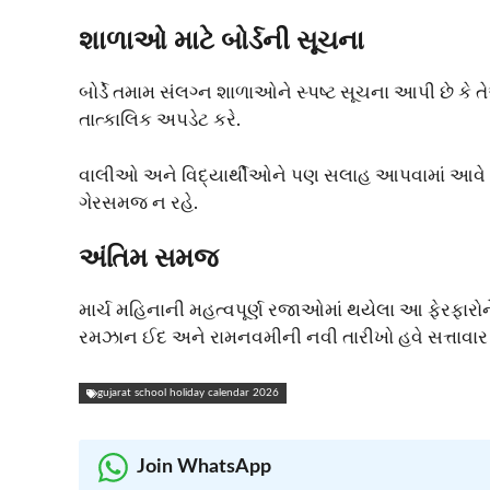
શાળાઓ માટે બોર્ડની સૂચના
બોર્ડે તમામ સંલગ્ન શાળાઓને સ્પષ્ટ સૂચના આપી છે કે 
તાત્કાલિક અપડેટ કરે.
વાલીઓ અને વિદ્યાર્થીઓને પણ સલાહ આપવામાં આવે છે ક
ગેરસમજ ન રહે.
અંતિમ સમજ
માર્ચ મહિનાની મહત્વપૂર્ણ રજાઓમાં થયેલા આ ફેરફારોને ધ
રમઝાન ઈદ અને રામનવમીની નવી તારીખો હવે સત્તાવાર રી
gujarat school holiday calendar 2026
Join WhatsApp