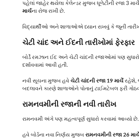
પહેલાં જાહેર થયેલા કેલેન્ડર મુજબ ધૂળેટીની રજા 3 માર્ચ
માર્ચ
ના રોજ રાખી છે.
વિદ્યાર્થીઓ અને શાળાઓએ ધ્યાન રાખવું કે જૂની તારીખ
ચેટી ચાંદ અને ઈદની તારીખોમાં ફેરફાર
બોર્ડે રમઝાન ઈદ અને ચેટી ચાંદની રજાઓમાં પણ સુધારો 
દર્શાવવામાં આવી હતી.
નવી સૂચના મુજબ હવે
ચેટી ચાંદની રજા 19 માર્ચે
રહેશે,
બદલાવને કારણે શાળાઓને પોતાનું ટાઈમટેબલ ફરી ગોઠવવા
રામનવમીની રજાની નવી તારીખ
રામનવમી અંગે પણ મહત્વપૂર્ણ સુધારો કરવામાં આવ્યો છે
હવે બોર્ડના નવા નિર્ણય મુજબ
રામનવમીની રજા 26 માર્ચ