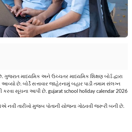
. ગુજરાત માધ્યમિક અને ઉચ્ચતર માધ્યમિક શિક્ષણ બોર્ડ દ્વારા
વ્યો છે. બોર્ડે સત્તાવાર જાહેરનામું બહાર પાડી તમામ સંલગ્ન
 કરવા સૂચના આપી છે. gujarat school holiday calendar 2026
એ નવી તારીખો મુજબ પોતાની યોજના ગોઠવવી જરૂરી બની છે.