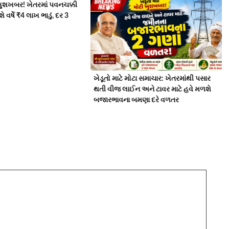
 ખુશખબર! ખેતરમાં પવનચક્કી
વર્ષે ₹4 લાખ ભાડું, દર 3
ખેડૂતો માટે મોટા સમાચાર: ખેતરમાંથી પસાર
થતી વીજ લાઈન અને ટાવર માટે હવે મળશે
બજારભાવના બમણા દરે વળતર