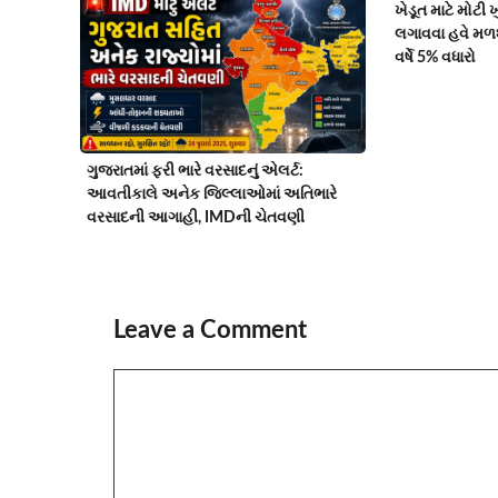
ખેડૂત માટે મોટી
લગાવવા હવે મળશે 
વર્ષે 5% વધારો
ગુજરાતમાં ફરી ભારે વરસાદનું એલર્ટ:
આવતીકાલે અનેક જિલ્લાઓમાં અતિભારે
વરસાદની આગાહી, IMDની ચેતવણી
Leave a Comment
Comment