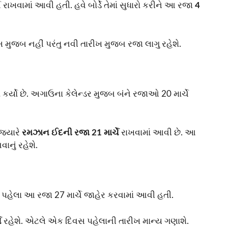
ે રાખવામાં આવી હતી. હવે બોર્ડે તેમાં સુધારો કરીને આ રજા
4
 મુજબ નહીં પરંતુ નવી તારીખ મુજબ રજા લાગુ રહેશે.
કર્યો છે. અગાઉના કેલેન્ડર મુજબ બંને રજાઓ 20 માર્ચે
 જ્યારે
રમઝાન ઈદની રજા 21 માર્ચે
રાખવામાં આવી છે. આ
નું રહેશે.
. પહેલા આ રજા 27 માર્ચે જાહેર કરવામાં આવી હતી.
ે
રહેશે. એટલે એક દિવસ પહેલાની તારીખ માન્ય ગણાશે.