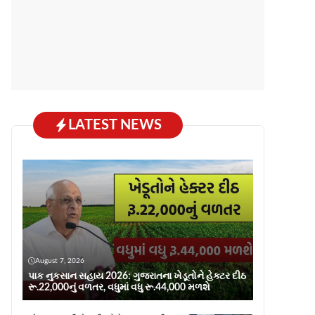
LATEST NEWS
August 7, 2026
પાક નુકસાન સહાય 2026: ગુજરાતના ખેડૂતોને હેક્ટર દીઠ
રૂ.22,000નું વળતર, વધુમાં વધુ રૂ.44,000 મળશે