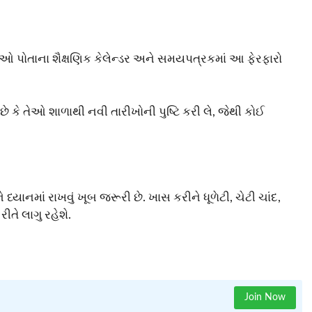
તેઓ પોતાના શૈક્ષણિક કેલેન્ડર અને સમયપત્રકમાં આ ફેરફારો
ે તેઓ શાળાથી નવી તારીખોની પુષ્ટિ કરી લે, જેથી કોઈ
્યાનમાં રાખવું ખૂબ જરૂરી છે. ખાસ કરીને ધૂળેટી, ચેટી ચાંદ,
તે લાગુ રહેશે.
Join Now