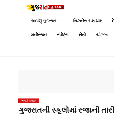
Skip
to
content
આપણું ગુજરાત
બિઝનેસ સમાચાર
દ
મનોરંજન
સ્પોર્ટ્સ
ખેતી
યોજના
આપણું ગુજરાત
ગુજરાતની સ્કૂલોમાં રજાની તાર