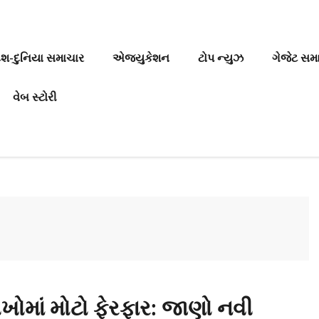
ેશ-દુનિયા સમાચાર
એજ્યુકેશન
ટોપ ન્યુઝ
ગેજેટ સમ
વેબ સ્ટોરી
ીખોમાં મોટો ફેરફાર: જાણો નવી