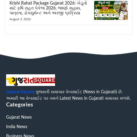
Krishi Rahat Package Gujarat 2026: ખેડૂતો
માટે કૃષિ રાહત પેકેજ 2026, જાણો સહાય,
પાત્રતા, ડોક્યુમેન્ટ અને અરજી પ્રક્રિયા
August 2, 2026
Gujarat Square
ગુજરાતી સમાચાર વેબસાઈટ (News in Gujarati) છે.
અમારી આ વેબસાઈટ પર તમને Latest News in Gujarati સમાચાર મળશે.
Categories
Gujarat News
India News
Business News