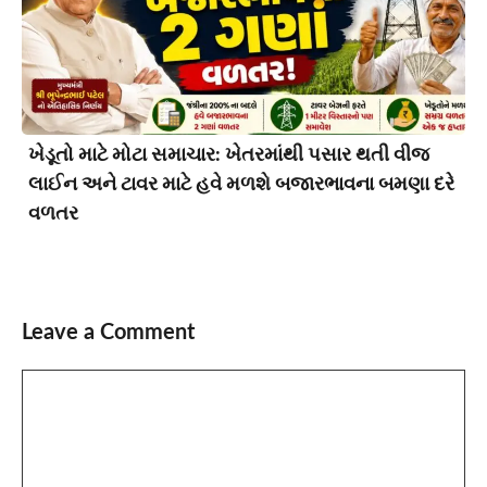
ખેડૂતો માટે મોટા સમાચાર: ખેતરમાંથી પસાર થતી વીજ
લાઈન અને ટાવર માટે હવે મળશે બજારભાવના બમણા દરે
વળતર
Leave a Comment
Comment