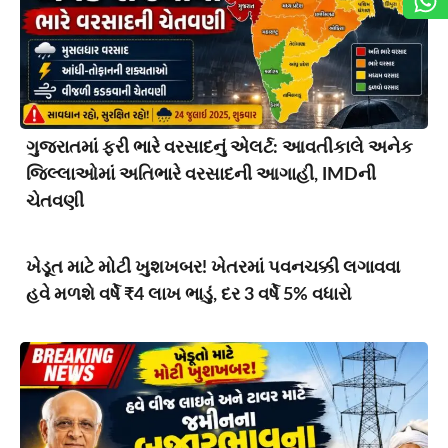
ગુજરાતમાં ફરી ભારે વરસાદનું એલર્ટ: આવતીકાલે અનેક
જિલ્લાઓમાં અતિભારે વરસાદની આગાહી, IMDની
ચેતવણી
ખેડૂત માટે મોટી ખુશખબર! ખેતરમાં પવનચક્કી લગાવવા
હવે મળશે વર્ષે ₹4 લાખ ભાડું, દર 3 વર્ષે 5% વધારો