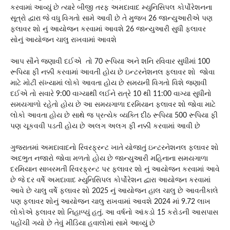
કરવામાં આવ્યું છે ત્યારે બીજી તરફ અમદાવાદ મ્યુનિસિપલ કોર્પોરેશનના
સૂત્રો દ્વારા જે વધુ વિગતો સામે આવી છે તે મુજબ 26 જાન્યુઆરીએ પણ
ફ્લાવર શો નું આયોજન કરવામાં આવશે 26 જાન્યુઆરી સુધી ફ્લાવર
સોનું આયોજન ચાલુ રાખવામાં આવશે
આપ સૌને જણાવી દઈએ તો 70 રૂપિયા અને શનિ રવિવાર સુધીમાં 100
રૂપિયા ફી નક્કી કરવામાં આવતી હોય છે ઇન્ટરનેશનલ ફ્લાવર શો જોવા
માટે મોટી સંખ્યામાં લોકો આવતા હોય છે સમયની વિગતો વિશે જણાવી
દઈએ તો સવારે 9:00 વાગ્યાથી લઈને રાત્રે 10 થી 11:00 વાગ્યા સુધીનો
સમયગાળો રહેતો હોય છે આ સમયગાળા દરમિયાન ફ્લાવર શો જોવા માટે
લોકો આવતા હોય છે સાથે જ પ્રત્યેક વ્યક્તિ દીઠ રૂપિયા 500 રૂપિયા ફી
પણ ચૂકવવી પડતી હોય છે અલગ અલગ ફી નક્કી કરવામાં આવી છે
ગુજરાતમાં અમદાવાદનો રિવરફ્રન્ટ ખાતે યોજાતું ઇન્ટરનેશનલ ફ્લાવર શો
અદભુત નજારો જોવા મળતો હોય છે જાન્યુઆરી મહિનાના સમયગાળા
દરમિયાન સાબરમતી રિવરફ્રન્ટ પર ફ્લાવર શો નું આયોજન કરવામાં આવે
છે જે દર વર્ષે અમદાવાદ મ્યુનિસિપલ કોર્પોરેશન દ્વારા આયોજન કરવામાં
આવે છે ચાલુ વર્ષે ફ્લાવર શો 2025 નું આયોજન હાલ ચાલુ છે આવતીકાલે
પણ ફ્લાવર શોનું આયોજન ચાલુ રાખવામાં આવશે 2024 માં 9.72 લાખ
લોકોએ ફ્લાવર શો નિહાળ્યું હતું. આ વર્ષનો આંકડો 15 કરોડની આસપાસ
પહોંચી ગયો છે તેવું મીડિયા હવાલોમાં સામે આવ્યું છે