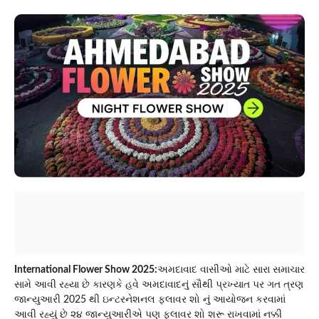
International Flower Show 2025:
અમદાવાદ વાસીઓ માટે સારા સમાચાર
સામે આવી રહ્યા છે કારણકે હવે અમદાવાદનું સૌથી પ્રખ્યાત પર ગત ત્રણ
જાન્યુઆરી 2025 થી ઇન્ટરનેશનલ ફ્લાવર શો નું આયોજન કરવામાં
આવી રહ્યું છે ૨૪ જાન્યુઆરીએ પણ ફ્લાવર શો શરૂ રાખવામાં નક્કી