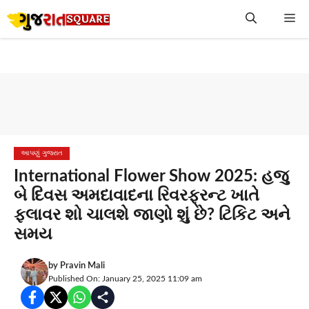
Skip
Me
to
content
આપણું ગુજરાત
International Flower Show 2025: હજુ
બે દિવસ અમદાવાદના રિવરફ્રન્ટ ખાતે
ફ્લાવર શો ચાલશે જાણો શું છે? ટિકિટ અને
સમય
by
Pravin Mali
Published On: January 25, 2025 11:09 am