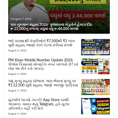
August 7, 2026
પાક નુકસાન સહાય 2026: ગુજરાતના ખેડૂતોને હેક્ટર દીઠ
રૂ.22,000નું વળતર, વધુમાં વધુ રૂ.44,000 મળશે
ભારે વરસાદથી વેપારીઓને ₹7,500થી ₹1 લાખ
સુધી સહાય, જાણો કોને કેટલા રૂપિયા મળશે
August 6, 2026
PM Kisan Mobile Number Update 2026:
પીએમ કિસાનમાં મોબાઈલ નંબર બદલવો છે? ઘરે
બેઠા આ રીતે કરો અપડેટ
August 6, 2026
પશુ મૃત્યુ સહાય યોજના: ગાય-ભેંસના મૃત્યુ પર
₹1,12,500 સુધી સહાય, જાણો અરજી પ્રક્રિયા
August 5, 2026
યુઝર્સને લાગ્યો ઝટકો! App Store પરથી
અચાનક ગાયબ થયું Telegram, હવે યુઝર
ડાઉનલોડ નહીં કરી શકે
August 4, 2026