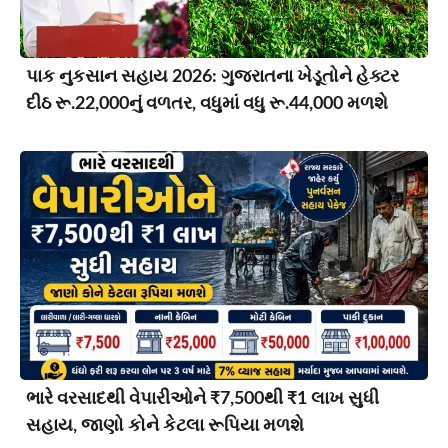
પાક નુકસાન સહાય 2026: ગુજરાતના ખેડૂતોને હેક્ટર
દીઠ રૂ.22,000નું વળતર, વધુમાં વધુ રૂ.44,000 મળશે
ભારે વરસાદથી વેપારીઓને ₹7,500થી ₹1 લાખ સુધી
સહાય, જાણો કોને કેટલા રૂપિયા મળશે