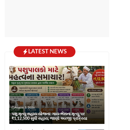
LATEST NEWS
August 5, 2026
પશુ મૃત્યુ સહાય યોજના: ગાય-ભેંસના મૃત્યુ પર
₹1,12,500 સુધી સહાય, જાણો અરજી પ્રક્રિયા