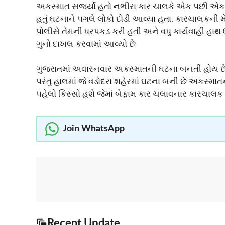
અકસ્માત સર્જ્યો હતો નભીરા કાર ચાલકે એક પછી એક ત
હતું ઘટનાને પગલે લોકો દોડી આવ્યા હતા. કારચાલકની 
પોલીસે તેમની ધરપકડ કરી હતી અને વધુ કાર્યવાહી હાથ 
ગુનો દાખલ કરવામાં આવ્યો છે
ગુજરાતમાં અવારનવાર અકસ્માતની ઘટના બનતી હોય છે 
પરંતુ હાલમાં જે વડોદરા શહેરમાં ઘટના બની છે અકસ્માત
પહેલો કિસ્સો હશે જેમાં બેફામ કાર ચલાવનાર કારચાલ
Join WhatsApp
Recent Update