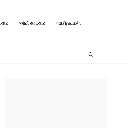
ાચાર
ઓટો સમાચાર
લાઈફસ્ટાઈલ