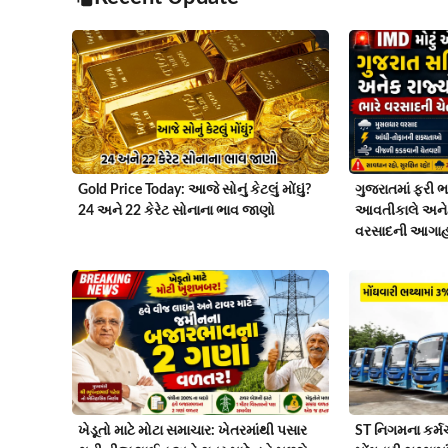
Gold Price Today: આજે સોનું કેટલું મોંઘું?
ગુજરાતમાં ફરી ભા
24 અને 22 કેરેટ સોનાના ભાવ જાણો
આવતીકાલે અનેક
વરસાદની આગાહ
ખેડૂતો માટે મોટા સમાચાર: ખેતરમાંથી પસાર
ST નિગમના કર્