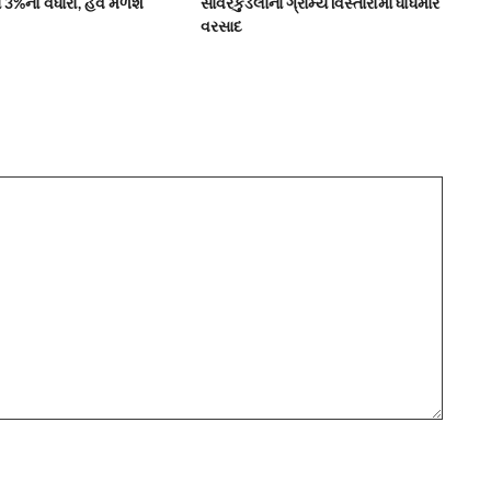
ાં 3%નો વધારો, હવે મળશે
સાવરકુંડલાના ગ્રામ્ય વિસ્તારોમાં ધોધમાર
વરસાદ