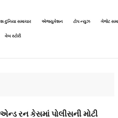
ેશ-દુનિયા સમાચાર
એજ્યુકેશન
ટોપ ન્યુઝ
ગેજેટ સમ
વેબ સ્ટોરી
એન્ડ રન કેસમાં પોલીસની મોટી