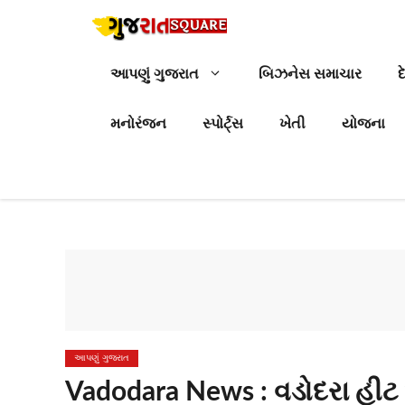
Skip
to
content
આપણું ગુજરાત
બિઝનેસ સમાચાર
દ
મનોરંજન
સ્પોર્ટ્સ
ખેતી
યોજના
આપણું ગુજરાત
Vadodara News : વડોદરા હીટ 