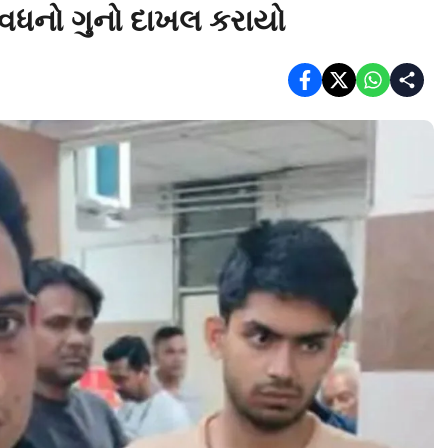
નવવધનો ગુનો દાખલ કરાયો