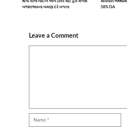
થતી વીજ લાઈન અને ટાવર માટે હવે મળશે
મોંઘવારી ભથ્થામ
બજારભાવના બમણા દરે વળતર
58% DA
Leave a Comment
Comment
Name