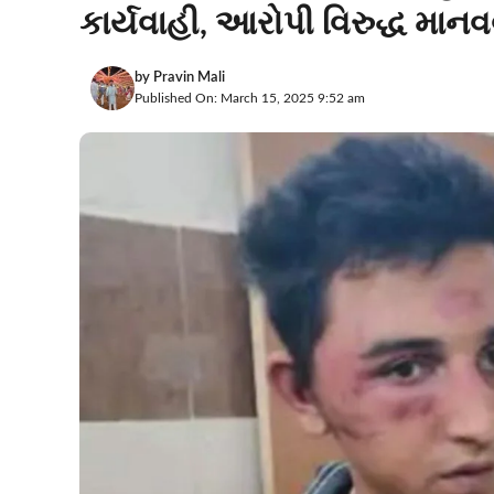
કાર્યવાહી, આરોપી વિરુદ્ધ મા
by
Pravin Mali
Published On: March 15, 2025 9:52 am