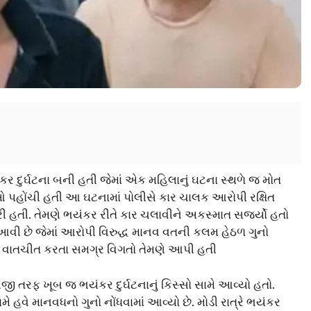
ંકર દુર્ઘટના બની હતી જેમાં એક મહિલાનું ઘટના સ્થળે જ મોત
ાઓ પહોંચી હતી આ ઘટનામાં પોલીસે કાર ચાલક આરોપી રક્ષિત
ી હતી. તેમણે ભયંકર રીતે કાર ચલાવીને અકસ્માત સર્જ્યો હતો
આવી છે જેમાં આરોપી વિરુદ્ધ માનવ વતની કલમ હેઠળ ગુનો
ાથે વાતચીત કરતા સમગ્ર વિગતો તેમણે આપી હતી
 તરફ ખૂબ જ ભયંકર દુર્ઘટનાનું કિસ્સો સામે આવ્યો હતો.
હવે માનવધનો ગુનો નોંધવામાં આવ્યો છે. મોડી રાત્રે ભયંકર