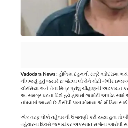
Vadodara News
: હોલિકા દહનની રાત્રે વડોદરામાં ભય
નીપજ્યું હતું જ્યારે છ જેટલા લોકોને મોટી ગંભીર ઇજ
ચોરસિયા અને તેના મિત્ર પ્રાંશુ ચૌહાણની અટકાયત કર
આ સમગ્ર ઘટના વિશે હવે હાલમાં જ મોટી અપડેટ સામે 
નોંધવામાં આવ્યો છે ડીસીપી પન્ના મોમાયા એ મીડિયા સ
એક તરફ લોકો તહેવારની ઉજવણી કરી રહ્યા હતા તો બીજી
તહેવારના દિવસે જ ભયંકર અકસ્માત સર્જના આરોપી સામે 