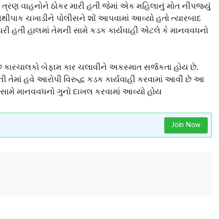
્રણ વાહનોને ઠોકર મારી હતી જેમાં એક મહિલાનું મોત નીપજ્યું
મેથીપાક ચખાડીને પોલીસને શોં આપવામાં આવ્યો હતો ત્યારબાદ
ધરી હતી હાલમાં તેમની સામે કડક કાર્યવાહી એટલે કે માનવવધનો
કારચાલકો બેફામ કાર ચલાવીને અકસ્માત સર્જકતા હોય છે.
ની તેમાં હવે આરોપી વિરુદ્ધ કડક કાર્યવાહી કરવામાં આવી છે આ
ક સામે માનવવધનો ગુનો દાખલ કરવામાં આવ્યો હોય
Join Now