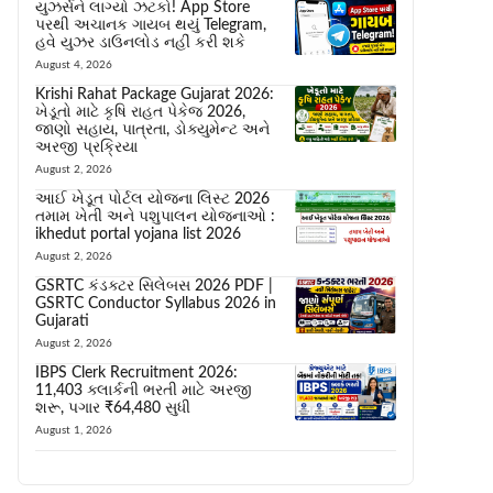
યુઝર્સને લાગ્યો ઝટકો! App Store
પરથી અચાનક ગાયબ થયું Telegram,
હવે યુઝર ડાઉનલોડ નહીં કરી શકે
August 4, 2026
Krishi Rahat Package Gujarat 2026:
ખેડૂતો માટે કૃષિ રાહત પેકેજ 2026,
જાણો સહાય, પાત્રતા, ડોક્યુમેન્ટ અને
અરજી પ્રક્રિયા
August 2, 2026
આઈ ખેડૂત પોર્ટલ યોજના લિસ્ટ 2026
તમામ ખેતી અને પશુપાલન યોજનાઓ :
ikhedut portal yojana list 2026
August 2, 2026
GSRTC કંડક્ટર સિલેબસ 2026 PDF |
GSRTC Conductor Syllabus 2026 in
Gujarati
August 2, 2026
IBPS Clerk Recruitment 2026:
11,403 ક્લાર્કની ભરતી માટે અરજી
શરૂ, પગાર ₹64,480 સુધી
August 1, 2026