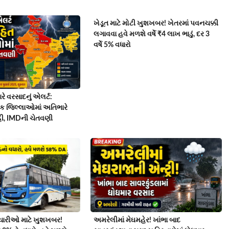
ખેડૂત માટે મોટી ખુશખબર! ખેતરમાં પવનચક્કી
લગાવવા હવે મળશે વર્ષે ₹4 લાખ ભાડું, દર 3
વર્ષે 5% વધારો
રે વરસાદનું એલર્ટ:
 જિલ્લાઓમાં અતિભારે
ી, IMDની ચેતવણી
મચારીઓ માટે ખુશખબર!
અમરેલીમાં મેઘમહેર! ખાંભા બાદ