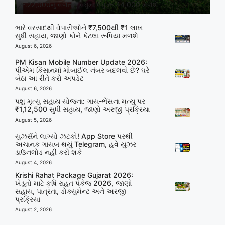
રૂ.22,000નું વળતર, વધુમાં વધુ રૂ.44,000 મળશે
ભારે વરસાદથી વેપારીઓને ₹7,500થી ₹1 લાખ
સુધી સહાય, જાણો કોને કેટલા રૂપિયા મળશે
August 6, 2026
PM Kisan Mobile Number Update 2026:
પીએમ કિસાનમાં મોબાઈલ નંબર બદલવો છે? ઘરે
બેઠા આ રીતે કરો અપડેટ
August 6, 2026
પશુ મૃત્યુ સહાય યોજના: ગાય-ભેંસના મૃત્યુ પર
₹1,12,500 સુધી સહાય, જાણો અરજી પ્રક્રિયા
August 5, 2026
યુઝર્સને લાગ્યો ઝટકો! App Store પરથી
અચાનક ગાયબ થયું Telegram, હવે યુઝર
ડાઉનલોડ નહીં કરી શકે
August 4, 2026
Krishi Rahat Package Gujarat 2026:
ખેડૂતો માટે કૃષિ રાહત પેકેજ 2026, જાણો
સહાય, પાત્રતા, ડોક્યુમેન્ટ અને અરજી
પ્રક્રિયા
August 2, 2026