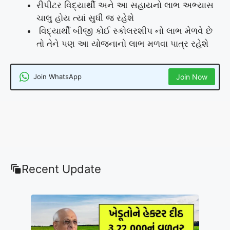
રીપીટર વિદ્યાર્થી અને આ સહાયનો લાભ અભ્યાસ
ચાલુ હોય ત્યાં સુધી જ રહેશે
વિદ્યાર્થી બીજી કોઈ સ્કોલરશીપ નો લાભ મેળવે છે
તો તેને પણ આ યોજનાનો લાભ મળવા પાત્ર રહેશે
Join WhatsApp
Join Now
Recent Update