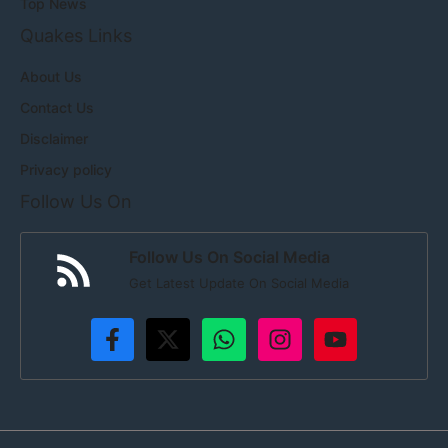
Top News
Quakes Links
About Us
Contact Us
Disclaimer
Privacy policy
Follow Us On
Follow Us On Social Media
Get Latest Update On Social Media