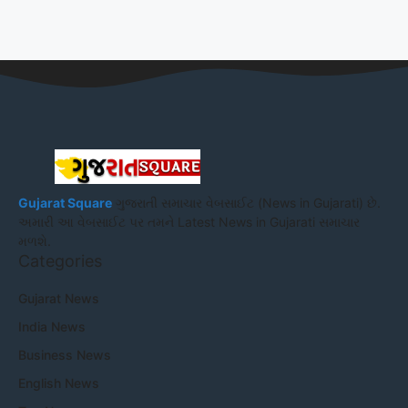
Gujarat Square
ગુજરાતી સમાચાર વેબસાઈટ (News in Gujarati) છે.
અમારી આ વેબસાઈટ પર તમને Latest News in Gujarati સમાચાર
મળશે.
Categories
Gujarat News
India News
Business News
English News