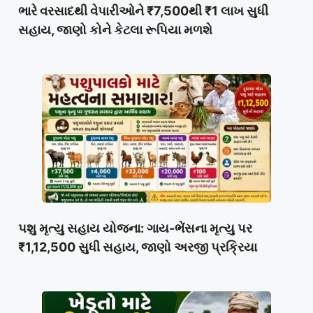
ભારે વરસાદથી વેપારીઓને ₹7,500થી ₹1 લાખ સુધી
સહાય, જાણો કોને કેટલા રૂપિયા મળશે
પશુ મૃત્યુ સહાય યોજના: ગાય-ભેંસના મૃત્યુ પર
₹1,12,500 સુધી સહાય, જાણો અરજી પ્રક્રિયા