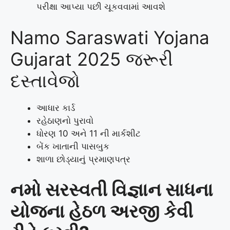
પરીક્ષા આપ્યા પછી ચૂકવવામાં આવશે
Namo Saraswati Yojana
Gujarat 2025 જરૂરી
દસ્તાવેજો
આધાર કાર્ડ
રહેઠાણનો પુરાવો
ધોરણ 10 અને 11 ની માર્કશીટ
બેંક ખાતાની પાસબુક
શાળા છોડ્યાનું પ્રમાણપત્ર
નમો સરસ્વતી વિજ્ઞાન સાધના
યોજના હેઠળ અરજી કેવી