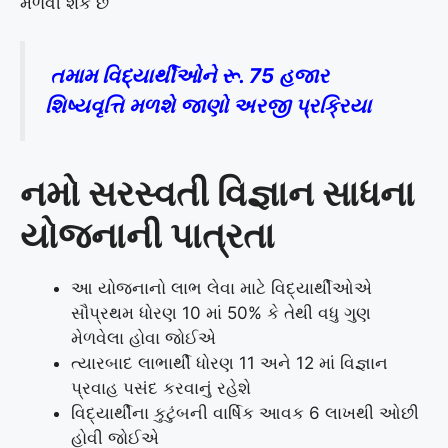
મેળવી શકે છે
તમામ વિદ્યાર્થીઓને રૂ. 75 હજાર
શિષ્યવૃત્તિ મળશે જાણો અરજી પ્રક્રિયા
નમો સરસ્વતી વિજ્ઞાન સાધના
યોજનાની પાત્રતા
આ યોજનાનો લાભ લેવા માટે વિદ્યાર્થીઓએ
સૌપ્રથમ ધોરણ 10 માં 50% કે તેથી વધુ ગુણ
મેળવેલા હોવા જોઈએ
ત્યારબાદ લાભાર્થી ધોરણ 11 અને 12 માં વિજ્ઞાન
પ્રવાહ પસંદ કરવાનું રહેશે
વિદ્યાર્થીના કુટુંબની વાર્ષિક આવક 6 લાખથી ઓછી
હોવી જોઈએ