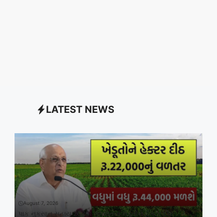
LATEST NEWS
August 7, 2026
પાક નુકસાન સહાય 2026: ગુજરાતના ખેડૂતોને હેક્ટર દીઠ