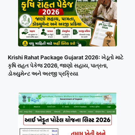
Krishi Rahat Package Gujarat 2026: ખેડૂતો માટે
કૃષિ રાહત પેકેજ 2026, જાણો સહાય, પાત્રતા,
ડોક્યુમેન્ટ અને અરજી પ્રક્રિયા