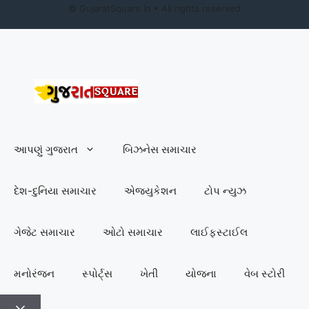
©
GujaratSquare.in
• All rights reserved
આપણું ગુજરાત
બિઝનેસ સમાચાર
દેશ-દુનિયા સમાચાર
એજ્યુકેશન
ટોપ ન્યુઝ
ગેજેટ સમાચાર
ઓટો સમાચાર
લાઈફસ્ટાઈલ
મનોરંજન
સ્પોર્ટ્સ
ખેતી
યોજના
વેબ સ્ટોરી