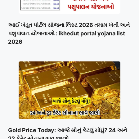
આઈ ખેડૂત પોર્ટલ યોજના લિસ્ટ 2026 તમામ ખેતી અને
પશુપાલન યોજનાઓ : ikhedut portal yojana list
2026
Gold Price Today: આજે સોનું કેટલું મોંઘું? 24 અને
22 કેરેટ સોનાના ભાવ જાણો