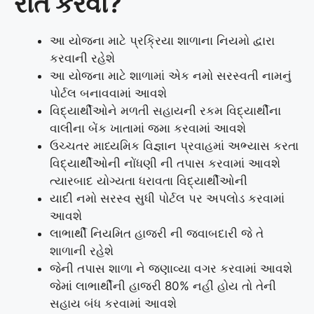
રીતે કરવી?
આ યોજના માટે પ્રક્રિયા શાળાના નિયમો દ્વારા
કરવાની રહેશે
આ યોજના માટે શાળામાં એક નમો સરસ્વતી નામનું
પોર્ટલ બનાવવામાં આવશે
વિદ્યાર્થીઓને મળતી સહાયની રકમ વિદ્યાર્થીના
વાલીના બેંક ખાતામાં જમા કરવામાં આવશે
ઉચ્ચતર માધ્યમિક વિજ્ઞાન પ્રવાહમાં અભ્યાસ કરતા
વિદ્યાર્થીઓની નોંધણી ની તપાસ કરવામાં આવશે
ત્યારબાદ યોગ્યતા ધરાવતા વિદ્યાર્થીઓની
યાદી નમો સરસ્વ સુધી પોર્ટલ પર અપલોડ કરવામાં
આવશે
લાભાર્થી નિયમિત હાજરી ની જવાબદારી જે તે
શાળાની રહેશે
જેની તપાસ શાળા ને જણાવ્યા વગર કરવામાં આવશે
જેમાં લાભાર્થીની હાજરી 80% નહીં હોય તો તેની
સહાય બંધ કરવામાં આવશે