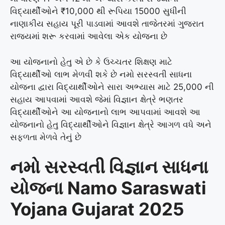
વિદ્યાર્થીઓને ₹10,000 થી રૂપિયા 15000 સુધીની
નાણાકીય સહાય પૂરી પાડવામાં આવશે તાજેતરમાં ગુજરાત
રાજ્યમાં શરૂ કરવામાં આવેલા એક યોજના છે
આ યોજનાનો હેતુ એ છે કે ઉચ્ચતર શિક્ષણ માટે
વિદ્યાર્થીઓ લાભ મેળવી શકે છે નમો સરસ્વતી સાધના
યોજના દ્વારા વિદ્યાર્થીઓને સારા અભ્યાસ માટે 25,000 ની
સહાય આપવામાં આવશે જેમાં વિજ્ઞાન ક્ષેત્રે ભણતર
વિદ્યાર્થીઓને આ યોજનાનો લાભ આપવામાં આવશે આ
યોજનાનો હેતુ વિદ્યાર્થીઓને વિજ્ઞાન ક્ષેત્રે આગળ વધે અને
સફળતા મેળવે તેનું છે
નમો સરસ્વતી વિજ્ઞાન સાધના
યોજના Namo Saraswati
Yojana Gujarat 2025