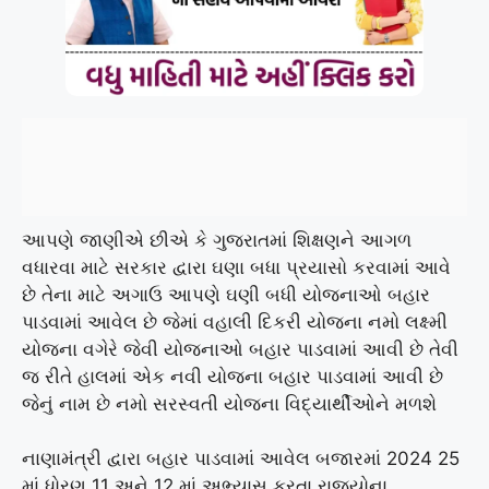
આપણે જાણીએ છીએ કે ગુજરાતમાં શિક્ષણને આગળ
વધારવા માટે સરકાર દ્વારા ઘણા બધા પ્રયાસો કરવામાં આવે
છે તેના માટે અગાઉ આપણે ઘણી બધી યોજનાઓ બહાર
પાડવામાં આવેલ છે જેમાં વહાલી દિકરી યોજના નમો લક્ષ્મી
યોજના વગેરે જેવી યોજનાઓ બહાર પાડવામાં આવી છે તેવી
જ રીતે હાલમાં એક નવી યોજના બહાર પાડવામાં આવી છે
જેનું નામ છે નમો સરસ્વતી યોજના વિદ્યાર્થીઓને મળશે
નાણામંત્રી દ્વારા બહાર પાડવામાં આવેલ બજારમાં 2024 25
માં ધોરણ 11 અને 12 માં અભ્યાસ કરતા રાજ્યોના