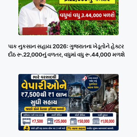
પાક નુકસાન સહાય 2026: ગુજરાતના ખેડૂતોને હેક્ટર
દીઠ રૂ.22,000નું વળતર, વધુમાં વધુ રૂ.44,000 મળશે