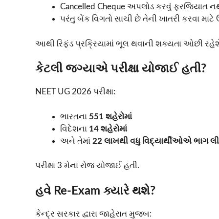
Cancelled Cheque અપલોડ કરવું ફરજિયાત ન
પરંતુ બેંક વિગતો સાચી છે તેની ખાતરી કરવા માટે
આથી રિફંડ પ્રક્રિયામાં ભૂલ થવાની શક્યતા ઓછી રહેશ
કેટલી જગ્યાએ પરીક્ષા યોજાઈ હતી?
NEET UG 2026 પરીક્ષા:
ભારતના
551 શહેરોમાં
વિદેશના
14 શહેરોમાં
અને તેમાં
22 લાખથી વધુ વિદ્યાર્થીઓએ ભાગ લી
પરીક્ષા 3 મેના રોજ યોજાઈ હતી.
હવે Re-Exam ક્યારે થશે?
કેન્દ્ર સરકાર દ્વારા જાહેરાત મુજબ: