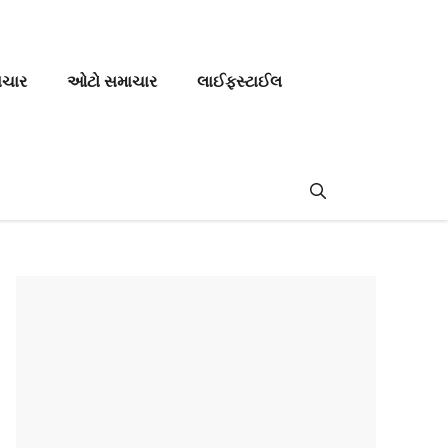
ાચાર
ઓટો સમાચાર
લાઈફસ્ટાઈલ