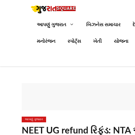
Skip
to
content
આપણું ગુજરાત
બિઝનેસ સમાચાર
દ
મનોરંજન
સ્પોર્ટ્સ
ખેતી
યોજના
આપણું ગુજરાત
NEET UG refund રિફંડ: NTA 