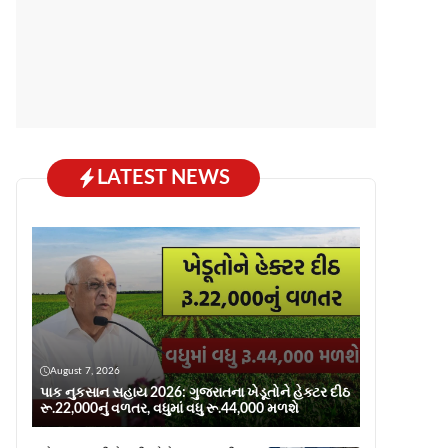
LATEST NEWS
August 7, 2026
પાક નુકસાન સહાય 2026: ગુજરાતના ખેડૂતોને હેક્ટર દીઠ
રૂ.22,000નું વળતર, વધુમાં વધુ રૂ.44,000 મળશે