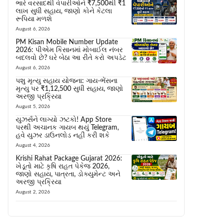
ભારે વરસાદથી વેપારીઓને ₹7,500થી ₹1
લાખ સુધી સહાય, જાણો કોને કેટલા
રૂપિયા મળશે
August 6, 2026
PM Kisan Mobile Number Update
2026: પીએમ કિસાનમાં મોબાઈલ નંબર
બદલવો છે? ઘરે બેઠા આ રીતે કરો અપડેટ
August 6, 2026
પશુ મૃત્યુ સહાય યોજના: ગાય-ભેંસના
મૃત્યુ પર ₹1,12,500 સુધી સહાય, જાણો
અરજી પ્રક્રિયા
August 5, 2026
યુઝર્સને લાગ્યો ઝટકો! App Store
પરથી અચાનક ગાયબ થયું Telegram,
હવે યુઝર ડાઉનલોડ નહીં કરી શકે
August 4, 2026
Krishi Rahat Package Gujarat 2026:
ખેડૂતો માટે કૃષિ રાહત પેકેજ 2026,
જાણો સહાય, પાત્રતા, ડોક્યુમેન્ટ અને
અરજી પ્રક્રિયા
August 2, 2026