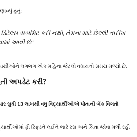
્યું હતું:
ક ડિટેલ્સ સબમિટ કરી નથી, તેમના માટે છેલ્લી તારીખ
ામાં આવી છે.”
દ્યાર્થીઓને લગભગ એક મહિના જેટલો વધારાનો સમય મળ્યો છે.
હિતી અપડેટ કરી?
ાર સુધી 13 લાખથી વધુ વિદ્યાર્થીઓએ પોતાની બેંક વિગતો
દ્યાર્થીઓમાં ફી રિફંડને લઈને ભારે રસ અને ચિંતા જોવા મળી રહી