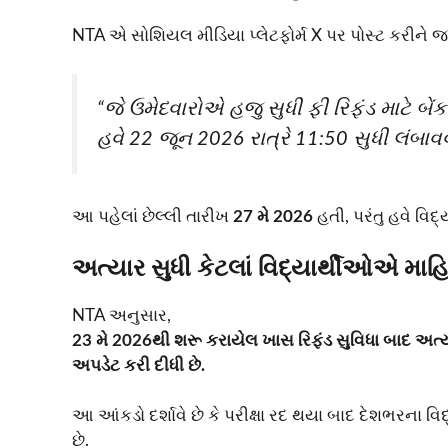
NTA એ સોશિયલ મીડિયા પ્લેટફોર્મ X પર પોસ્ટ કરીને જણાવ
“જે ઉમેદવારોએ હજુ સુધી ફી રિફંડ માટે બેં
હવે 22 જૂન 2026 રાત્રે 11:50 સુધી લંબાવવ
આ પહેલાં છેલ્લી તારીખ
27 મે 2026
હતી, પરંતુ હવે વિ
અત્યાર સુધી કેટલાં વિદ્યાર્થીઓએ મા
NTA અનુસાર,
23 મે 2026થી શરૂ કરાયેલ ખાસ રિફંડ સુવિધા બાદ અત્ય
અપડેટ કરી દીધી છે.
આ આંકડો દર્શાવે છે કે પરીક્ષા રદ થયા બાદ દેશભરના વિ
છે.