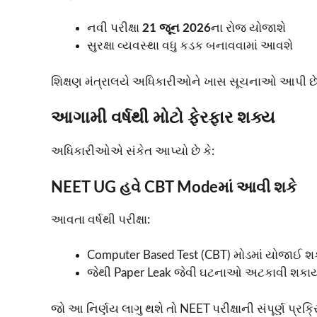
નવી પરીક્ષા
21 જૂન 2026
ના રોજ યોજાશે
સુરક્ષા વ્યવસ્થા વધુ કડક બનાવવામાં આવશે
શિક્ષણ મંત્રાલયે અધિકારીઓને ખાસ સૂચનાઓ આપી છે 
આગામી વર્ષથી મોટો ફેરફાર શક્ય
અધિકારીઓએ સંકેત આપ્યો છે કે:
NEET UG હવે CBT Modeમાં આવી શકે
આવતા વર્ષથી પરીક્ષા:
Computer Based Test (CBT) મોડમાં યોજાઈ શક
જેથી Paper Leak જેવી ઘટનાઓ અટકાવી શકા
જો આ નિર્ણય લાગુ થશે તો NEET પરીક્ષાની સંપૂર્ણ પ્રક