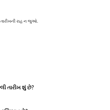
લી તારીખની રાહ ન જુઓ.
ી તારીખ શું છે?