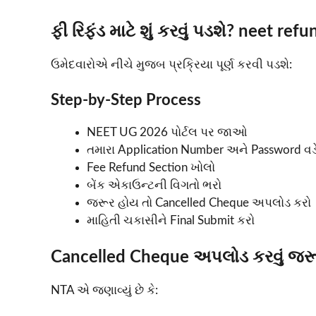
ફી રિફંડ માટે શું કરવું પડશે? neet r
ઉમેદવારોએ નીચે મુજબ પ્રક્રિયા પૂર્ણ કરવી પડશે:
Step-by-Step Process
NEET UG 2026 પોર્ટલ પર જાઓ
તમારા Application Number અને Password વડે
Fee Refund Section ખોલો
બેંક એકાઉન્ટની વિગતો ભરો
જરૂર હોય તો Cancelled Cheque અપલોડ કરો
માહિતી ચકાસીને Final Submit કરો
Cancelled Cheque અપલોડ કરવું જરૂ
NTA એ જણાવ્યું છે કે: