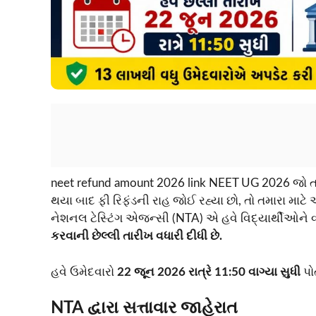
neet refund amount 2026 link NEET UG 2026 જો 
થયા બાદ ફી રિફંડની રાહ જોઈ રહ્યા છો, તો તમારા માટે 
નેશનલ ટેસ્ટિંગ એજન્સી (NTA) એ હવે વિદ્યાર્થીઓન
કરવાની છેલ્લી તારીખ વધારી દીધી છે.
હવે ઉમેદવારો
22 જૂન 2026 રાત્રે 11:50 વાગ્યા સુધી
પો
NTA દ્વારા સત્તાવાર જાહેરાત