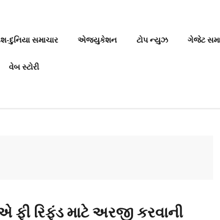
ેશ-દુનિયા સમાચાર
એજ્યુકેશન
ટોપ ન્યુઝ
ગેજેટ સમ
વેબ સ્ટોરી
એ ફી રિફંડ માટે અરજી કરવાની