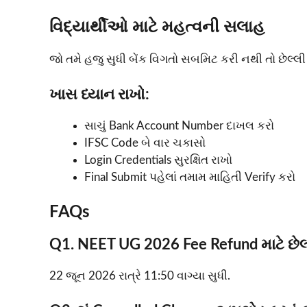
વિદ્યાર્થીઓ માટે મહત્વની સલાહ
જો તમે હજુ સુધી બેંક વિગતો સબમિટ કરી નથી તો છેલ્
ખાસ ધ્યાન રાખો:
સાચું Bank Account Number દાખલ કરો
IFSC Code બે વાર ચકાસો
Login Credentials સુરક્ષિત રાખો
Final Submit પહેલાં તમામ માહિતી Verify કરો
FAQs
Q1. NEET UG 2026 Fee Refund માટે છેલ્લ
22 જૂન 2026 રાત્રે 11:50 વાગ્યા સુધી.