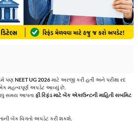
તમે પણ
NEET UG 2026
માટે અરજી કરી હતી અને પરીક્ષા રદ
એક મહત્વપૂર્ણ અપડેટ આવ્યું છે.
ે વધુ સમય આપતા
ફી રિફંડ માટે બેંક એકાઉન્ટની માહિતી સબમિટ
તાની બેંક વિગતો અપડેટ કરી શકશે.