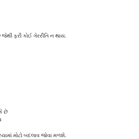
જેથી ફરી કોઈ ગેરરીતિ ન થાય.
ે છે
ય
્રિયામાં મોટો બદલાવ જોવા મળશે.