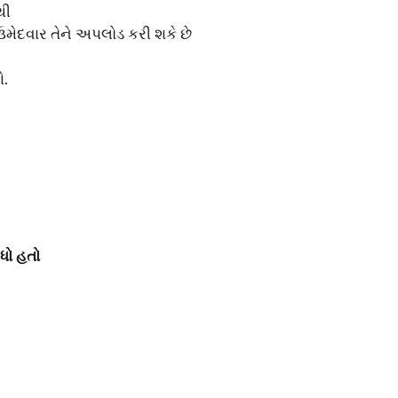
થી
 ઉમેદવાર તેને અપલોડ કરી શકે છે
ે.
ધો હતો