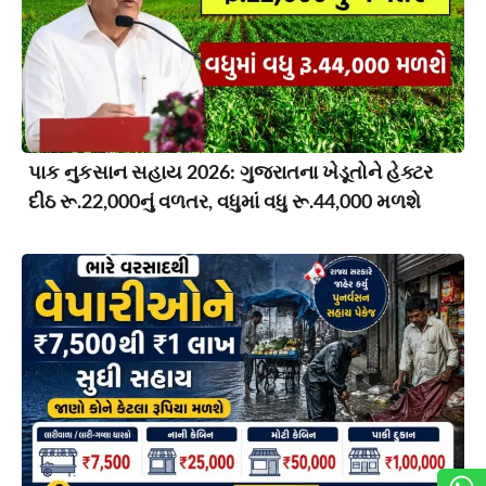
પાક નુકસાન સહાય 2026: ગુજરાતના ખેડૂતોને હેક્ટર
દીઠ રૂ.22,000નું વળતર, વધુમાં વધુ રૂ.44,000 મળશે