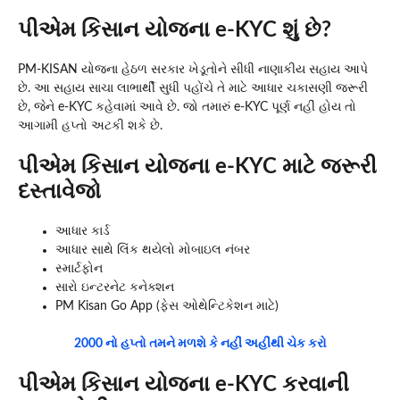
પીએમ કિસાન યોજના e-KYC શું છે?
PM-KISAN યોજના હેઠળ સરકાર ખેડૂતોને સીધી નાણાકીય સહાય આપે
છે. આ સહાય સાચા લાભાર્થી સુધી પહોંચે તે માટે આધાર ચકાસણી જરૂરી
છે, જેને e-KYC કહેવામાં આવે છે. જો તમારું e-KYC પૂર્ણ નહીં હોય તો
આગામી હપ્તો અટકી શકે છે.
પીએમ કિસાન યોજના e-KYC માટે જરૂરી
દસ્તાવેજો
આધાર કાર્ડ
આધાર સાથે લિંક થયેલો મોબાઇલ નંબર
સ્માર્ટફોન
સારો ઇન્ટરનેટ કનેક્શન
PM Kisan Go App (ફેસ ઓથેન્ટિકેશન માટે)
2000 નો હપ્તો તમને મળશે કે નહીં અહીંથી ચેક કરો
પીએમ કિસાન યોજના e-KYC કરવાની