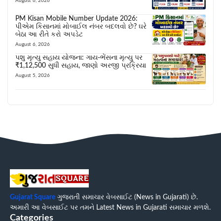
August 6, 2026
PM Kisan Mobile Number Update 2026:
પીએમ કિસાનમાં મોબાઈલ નંબર બદલવો છે? ઘરે
બેઠા આ રીતે કરો અપડેટ
August 6, 2026
પશુ મૃત્યુ સહાય યોજના: ગાય-ભેંસના મૃત્યુ પર
₹1,12,500 સુધી સહાય, જાણો અરજી પ્રક્રિયા
August 5, 2026
Gujarat Square
ગુજરાતી સમાચાર વેબસાઈટ (News in Gujarati) છે.
અમારી આ વેબસાઈટ પર તમને Latest News in Gujarati સમાચાર મળશે.
Categories