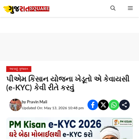
Skip
Me
to
content
આપણું ગુજરાત
પીએમ કિસાન યોજના ખેડૂતો એ કેવાયસી
(e-KYC) કેવી રીતે કરવું
by
Pravin Mali
Updated On: May 13, 2026 10:48 pm