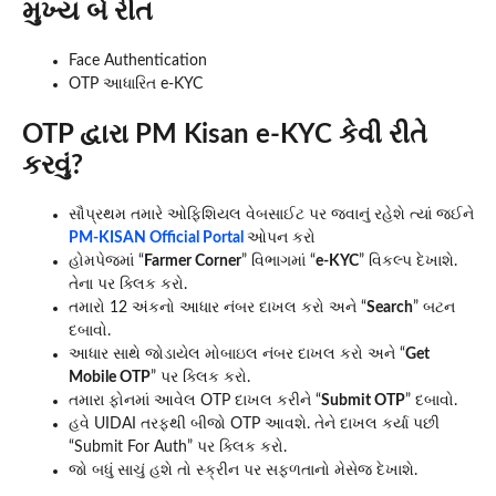
મુખ્ય બે રીત
Face Authentication
OTP આધારિત e-KYC
OTP દ્વારા PM Kisan e-KYC કેવી રીતે
કરવું?
સૌપ્રથમ તમારે ઓફિશિયલ વેબસાઈટ પર જવાનું રહેશે ત્યાં જઈને
PM-KISAN Official Portal
ઓપન કરો
હોમપેજમાં “
Farmer Corner
” વિભાગમાં “
e-KYC
” વિકલ્પ દેખાશે.
તેના પર ક્લિક કરો.
તમારો 12 અંકનો આધાર નંબર દાખલ કરો અને “
Search
” બટન
દબાવો.
આધાર સાથે જોડાયેલ મોબાઇલ નંબર દાખલ કરો અને “
Get
Mobile OTP
” પર ક્લિક કરો.
તમારા ફોનમાં આવેલ OTP દાખલ કરીને “
Submit OTP
” દબાવો.
હવે UIDAI તરફથી બીજો OTP આવશે. તેને દાખલ કર્યા પછી
“Submit For Auth” પર ક્લિક કરો.
જો બધું સાચું હશે તો સ્ક્રીન પર સફળતાનો મેસેજ દેખાશે.