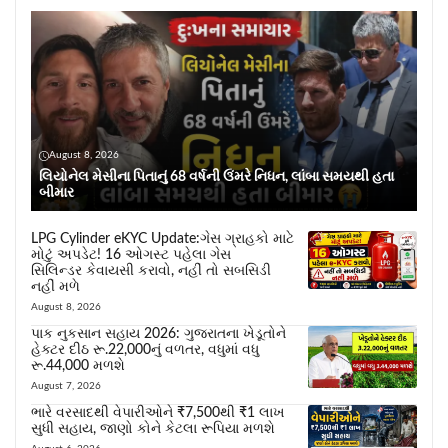
August 8, 2026
લિયોનેલ મેસીના પિતાનું 68 વર્ષની ઉંમરે નિધન, લાંબા સમયથી હતા
બીમાર
LPG Cylinder eKYC Update:ગેસ ગ્રાહકો માટે
મોટું અપડેટ! 16 ઓગસ્ટ પહેલા ગેસ
સિલિન્ડર કેવાયસી કરાવો, નહીં તો સબસિડી
નહીં મળે
August 8, 2026
પાક નુકસાન સહાય 2026: ગુજરાતના ખેડૂતોને
હેક્ટર દીઠ રૂ.22,000નું વળતર, વધુમાં વધુ
રૂ.44,000 મળશે
August 7, 2026
ભારે વરસાદથી વેપારીઓને ₹7,500થી ₹1 લાખ
સુધી સહાય, જાણો કોને કેટલા રૂપિયા મળશે