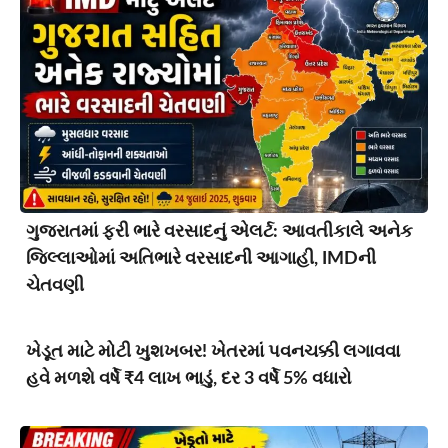
ગુજરાતમાં ફરી ભારે વરસાદનું એલર્ટ: આવતીકાલે અનેક
જિલ્લાઓમાં અતિભારે વરસાદની આગાહી, IMDની
ચેતવણી
ખેડૂત માટે મોટી ખુશખબર! ખેતરમાં પવનચક્કી લગાવવા
હવે મળશે વર્ષે ₹4 લાખ ભાડું, દર 3 વર્ષે 5% વધારો