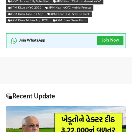
#KYC Successfully Submitted
#PM Kisan 23rd Installment eKYC
#PM Kisan eKYC 2026
#PM Kisan eKYC Mobile Process
#PM Kisan Face RD App
#PM Kisan KYC Status Check
#PM Kisan Mobile App KYC.
#PM Kisan News Hindi
Join Now
Join WhatsApp
Recent Update