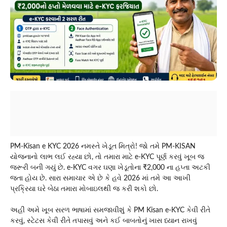
PM-Kisan e KYC 2026 નમસ્તે ખેડૂત મિત્રો! જો તમે PM-KISAN
યોજનાનો લાભ લઈ રહ્યા છો, તો તમારા માટે e-KYC પૂર્ણ કરવું ખૂબ જ
જરૂરી બની ગયું છે. e-KYC વગર ઘણા ખેડૂતોના ₹2,000 ના હપ્તા અટકી
જતા હોય છે. સારા સમાચાર એ છે કે હવે 2026 માં તમે આ આખી
પ્રક્રિયા ઘરે બેઠા તમારા મોબાઇલથી જ કરી શકો છો.
અહીં અમે ખૂબ સરળ ભાષામાં સમજાવીશું કે PM Kisan e-KYC કેવી રીતે
કરવું, સ્ટેટસ કેવી રીતે તપાસવું અને કઈ બાબતોનું ખાસ ધ્યાન રાખવું