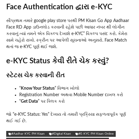
Face Authentication દ્વારા e-KYC
સૌપ્રથમ તમારે google play store પરથી PM Kisan Go App Aadhaar
Face RD App ડાઉનલોડ કરવાની રહેશે પછી આધાર નંબર થી લોગીન
કરવાનું ત્યાં તમને એક વિકલ્પ દેખાશે e-KYC” વિકલ્પ પસંદ કરો. કેમેરા
સામે ચહેરો રાખો. સ્ક્રીન પર આપેલી સૂચનાઓ અનુસરો. Face Match
થતાં જ e-KYC પૂર્ણ થઈ જશે.
e-KYC Status કેવી રીતે ચેક કરવું?
સ્ટેટસ ચેક કરવાની રીત
“
Know Your Status
” વિભાગ ખોલો
Registration Number અથવા Mobile Number દાખલ કરો
“
Get Data
” પર ક્લિક કરો
જો “e-KYC Status: Yes” દેખાય તો તમારી પ્રક્રિયા સફળતાપૂર્વક પૂર્ણ
થઈ ગઈ છે.
#Aadhar KYC PM Kisan
#Digital Kisan
#E-KYC PM Kisan Online