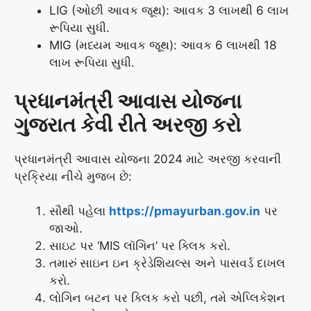
LIG (ઓછી આવક જૂથ): આવક 3 લાખથી 6 લાખ
રૂપિયા સુધી.
MIG (મધ્યમ આવક જૂથ): આવક 6 લાખથી 18
લાખ રૂપિયા સુધી.
પ્રધાનમંત્રી આવાસ યોજના
ગુજરાત કેવી રીતે અરજી કરો
પ્રધાનમંત્રી આવાસ યોજના 2024 માટે અરજી કરવાની
પ્રક્રિયા નીચે મુજબ છે:
સૌથી પહેલા
https://pmayurban.gov.in
પર
જાઓ.
સાઇટ પર ‘MIS લૉગિન’ પર ક્લિક કરો.
તમારું સાઇન ઇન ક્રેડેશિયલ્સ અને પાસવર્ડ દાખલ
કરો.
લોગિન બટન પર ક્લિક કરો પછી, તમે એપ્લિકેશન