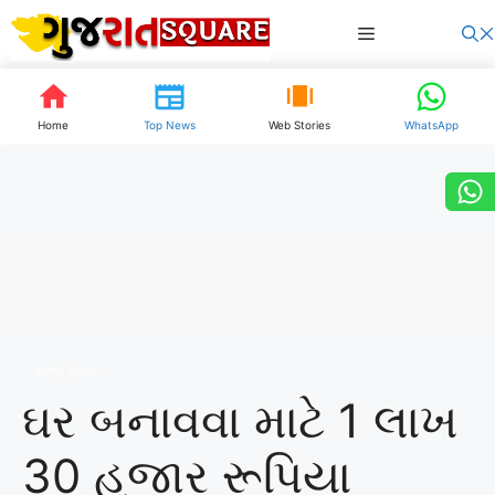
Skip
Menu
to
content
Home
Top News
Web Stories
WhatsApp
આપણું ગુજરાત
ઘર બનાવવા માટે 1 લાખ
30 હજાર રૂપિયા