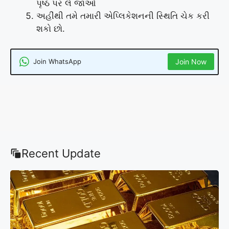
પૃષ્ઠ પર લે જાઓ
અહીંથી તમે તમારી એપ્લિકેશનની સ્થિતિ ચેક કરી
શકો છો.
Join WhatsApp
Join Now
Recent Update