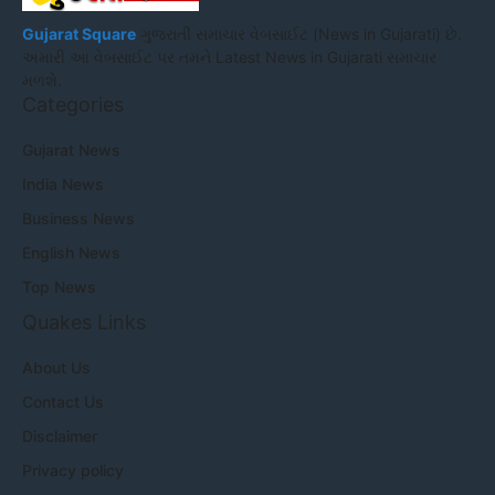
Gujarat Square
ગુજરાતી સમાચાર વેબસાઈટ (News in Gujarati) છે.
અમારી આ વેબસાઈટ પર તમને Latest News in Gujarati સમાચાર
મળશે.
Categories
Gujarat News
India News
Business News
English News
Top News
Quakes Links
About Us
Contact Us
Disclaimer
Privacy policy