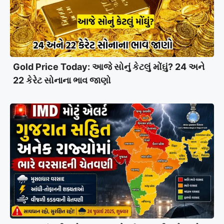
Gold Price Today: આજે સોનું કેટલું મોંઘું? 24 અને
22 કેરેટ સોનાના ભાવ જાણો