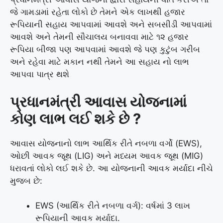
જે ગામડામાં રહેતા લોકો છે તેમને એક લાખથી હજાર
રૂપિયાની સહાય આપવામાં આવશે અને સબસીડી આપવામાં
આવશે અને તેમની સૌચાલય બનાવવા માટે ૧૨ હજાર
રૂપિયા બીજા પણ આપવામાં આવશે જે પણ કુટુંબ ગરીબ
અને રહેવા માટે મકાન નથી તેમને આ સહાય નો લાભ
આપવા પાત્ર થશે
પ્રધાનમંત્રી આવાસ યોજનામાં
કોણ લાભ લઈ શકે છે ?
આવાસ યોજનાનો લાભ આર્થિક રીતે નબળા વર્ગો (EWS),
ઓછી આવક જૂથ (LIG) અને મધ્યમ આવક જૂથ (MIG)
ધરાવતાં લોકો લઈ શકે છે. આ યોજનાની આવક મર્યાદા નીચે
મુજબ છે:
EWS (આર્થિક રીતે નબળા વર્ગ): વર્ષમાં 3 લાખ
રૂપિયાની આવક મર્યાદા.