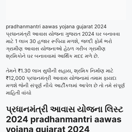
pradhanmantri aawas yojana gujarat 2024
પ્રધાનમંત્રી આવાસ યોજના ગુજરાત 2024
ઘર બનાવવા
માટે 1 લાખ 30 હજાર રૂપિયા મળશે, જલ્દી ફોર્મ ભરો
ગ્રામીણ આવાસ યોજનાઓ હેઠળ ગરીબ ગ્રામીણ
શ્રમિકોને ઘર બનાવવામાં આર્થિક મદદ મળે છે.
તેમને ₹1.30 લાખ સુધીની સહાય, શ્રમિક નિર્માણ માટે
₹12,000 પ્રધાનમંત્રી આવાસ યોજનામાં તમામ ફાયદા
મળશે જેની સંપૂર્ણ નીચે આર્ટીકલમાં આપેલ છે તો તમે સંપૂર્ણ
માહિતી વાંચો
પ્રધાનમંત્રી આવાસ યોજના લિસ્ટ
2024 pradhanmantri aawas
yojana gujarat 2024