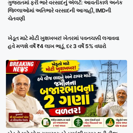
ગુજરાતમાં ફરી ભારે વરસાદનું એલર્ટ: આવતીકાલે અનેક
જિલ્લાઓમાં અતિભારે વરસાદની આગાહી, IMDની
ચેતવણી
ખેડૂત માટે મોટી ખુશખબર! ખેતરમાં પવનચક્કી લગાવવા
હવે મળશે વર્ષે ₹4 લાખ ભાડું, દર 3 વર્ષે 5% વધારો