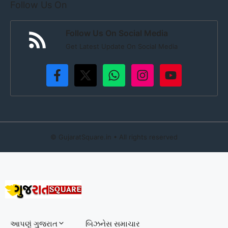
Follow Us On
Follow Us On Social Media
Get Latest Update On Social Media
©
GujaratSquare.in
• All rights reserved
આપણું ગુજરાત
બિઝનેસ સમાચાર