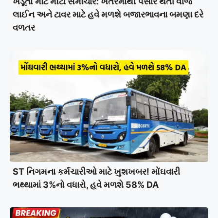
ખેડૂતો માટે મોટા સમાચાર: ખેતરમાંથી પસાર થતી વીજ
લાઈન અને ટાવર માટે હવે મળશે બજારભાવના બમણા દરે
વળતર
ST નિગમના કર્મચારીઓ માટે ખુશખબર! મોંઘવારી
ભથ્થામાં 3%નો વધારો, હવે મળશે 58% DA