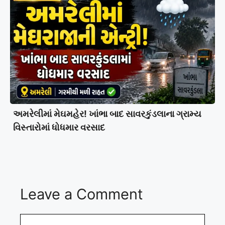
અમરેલીમાં મેઘમહેર! ખાંભા બાદ સાવરકુંડલાના ગ્રામ્ય
વિસ્તારોમાં ધોધમાર વરસાદ
Leave a Comment
Comment