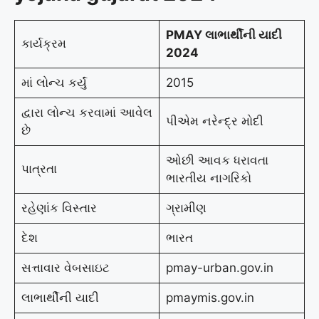
PMAY લાભાર્થીની યાદી
કાર્યક્રમ
2024
માં લોન્ચ કર્યું
2015
દ્વારા લોન્ચ કરવામાં આવેલ
પીએમ નરેન્દ્ર મોદી
છે
ઓછી આવક ધરાવતા
પાત્રતા
ભારતીય નાગરિકો
રહેણાંક વિસ્તાર
ગ્રામીણ
દેશ
ભારત
સત્તાવાર વેબસાઇટ
pmay-urban.gov.in
લાભાર્થીની યાદી
pmaymis.gov.in