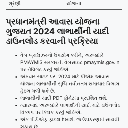
શ્રેણી
યોજના
પ્રધાનમંત્રી આવાસ યોજના
ગુજરાત 2024 લાભાર્થીની યાદી
ડાઉનલોડ કરવાની પ્રક્રિયા
વેબ બ્રાઉઝરનો ઉપયોગ કરીને, અરજદારે
PMAYMIS સરકારની વેબસાઇટ pmaymis.gov.in
પર નેવિગેટ કરવું જોઈએ.
એકવાર સાઇટ પર, 2024 માટે પીએમ આવાસ
યોજના લાભાર્થીની સૂચિ નવીનતમ સમાચાર વિભાગ
હેઠળ મળી શકે છે.
લાભાર્થીની યાદી PDF ફોર્મેટમાં પ્રદર્શિત થશે.
ત્યારબાદ અરજદારે લાભાર્થીની યાદી માટે ડાઉનલોડ
વિકલ્પ પર ક્લિક કરવું જોઈએ.
એક પીડીએફ ફાઇલ દેખાશે, જે ઉપકરણમાં સાચવી
શકાય છે.