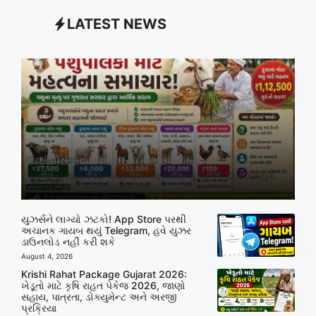
LATEST NEWS
August 5, 2026
પશુ મૃત્યુ સહાય યોજના: ગાય-ભેંસના મૃત્યુ પર ₹1,12,500 સુધી
સહાય, જાણો અરજી પ્રક્રિયા
યુઝર્સને લાગ્યો ઝટકો! App Store પરથી
અચાનક ગાયબ થયું Telegram, હવે યુઝર
ડાઉનલોડ નહીં કરી શકે
August 4, 2026
Krishi Rahat Package Gujarat 2026:
ખેડૂતો માટે કૃષિ રાહત પેકેજ 2026, જાણો
સહાય, પાત્રતા, ડોક્યુમેન્ટ અને અરજી
પ્રક્રિયા