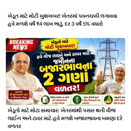
ખેડૂત માટે મોટી ખુશખબર! ખેતરમાં પવનચક્કી લગાવવા
હવે મળશે વર્ષે ₹4 લાખ ભાડું, દર 3 વર્ષે 5% વધારો
ખેડૂતો માટે મોટા સમાચાર: ખેતરમાંથી પસાર થતી વીજ
લાઈન અને ટાવર માટે હવે મળશે બજારભાવના બમણા દરે
વળતર