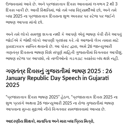
ઉજવવામાં આવે છે. અને પ્રજાસત્તાક દિવસ આવવામાં લગભગ 2 થી 3
દિવસ બાકી છે. આવી સ્થિતિમાં, જો તમે બધા વિદ્યાર્થીઓ છો, અને તમે
બધા 2025 ના પ્રજાસત્તાક દિવસના શુભ અવસર પર સ્ટેજ પર જઈને
ભાષણ આપવા માંગો છો.
અને તમે લોકો સમજી શકતા નથી કે આપણે એવું ભાષણ કેવી રીતે આપવું
જોઈએ કે જેથી લોકો આપણી પ્રશંસા કરે. તો આજનો લેખ તમારા માટે
ફાયદાકારક સાબિત થવાનો છે. આ પોસ્ટ દ્વારા, અમે 26 જાન્યુઆરી
ગણતંત્ર દિવસના ભાષણ વિશે સંપૂર્ણ માહિતી ગુજરાતીમાં વિગતવાર આપીશું.
ભાષણ સ્ટેજ પર આપશો, તો તાળીઓનો ગડગડાટ ક્યારેય બંધ થશે નહીં.
ગણતંત્ર દિવસનું ગુજરાતીમાં ભાષણ 2025 : 26
January Republic Day Speech in Gujarati
2025
“પ્રજાસત્તાક દિવસ ભાષણ 2025” હેઠળ, “પ્રજાસત્તાક દિવસ 2025 ના
શુભ પ્રસંગે અથવા 26 જાન્યુઆરી 2025 ના રોજ ગુજરાતીમાં ભાષણ
આપવાના મુખ્ય મુદ્દાઓ નીચે વિગતવાર સમજાવવામાં આવ્યા છે.
આદરણીય શિક્ષકો, માતાપિતા અને મારા બધા પ્રિય મિત્રો,