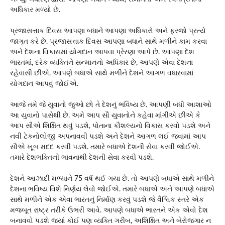
અધિકાર મળ્યો છે.
પ્રજાસત્તાક દિવસ આપણા બધાને આપણા અધિકારો અને ફરજો પ્રત્યે
જાગૃત કરે છે. પ્રજાસત્તાક દિવસ આપણા બધાને સાથે મળીને કામ કરવા
અને દેશના વિકાસમાં યોગદાન આપવા પ્રેરણા આપે છે. આપણા દેશ
ભારતમાં, દરેક વ્યક્તિને સન્માનનો અધિકાર છે, આપણે એવા દેશના
રહેવાસી છીએ. આપણે બધાએ સાથે મળીને દેશને આગળ વધારવામાં
યોગદાન આપવું જોઈએ.
આજે તમે જે યુવાનો જુઓ છો તે દેશનું ભવિષ્ય છે. આપણી બધી આશાઓ
આ યુવાનો પાસેથી છે. અમે આપ સૌ યુવાનોને કહેવા માંગીએ છીએ કે
આપ સૌએ શિક્ષિત થવું પડશે, પોતાના કૌશલ્યનો વિકાસ કરવો પડશે અને
નવી ટેકનોલોજી અપનાવવી પડશે અને દેશને આગળ લઈ જવામાં આપ
સૌએ ખૂબ મદદ કરવી પડશે. તમારે બધાએ દેશની સેવા કરવી જોઈએ.
તમારે દેશભક્તિની ભાવનાથી દેશની સેવા કરવી પડશે.
દેશને આઝાદી મળ્યાને 75 વર્ષ થઈ ગયા છે. તો આપણે બધાએ સાથે મળીને
દેશના ભવિષ્ય વિશે નિર્ણય લેવો જોઈએ. તમારે બધાએ અને આપણે બધાએ
સાથે મળીને એક એવા ભારતનું નિર્માણ કરવું પડશે જે વૈશ્વિક સ્તરે એક
મજબૂત રાષ્ટ્ર તરીકે ઉભરી આવે. આપણે બધાએ ભારતને એક એવો દેશ
બનાવવો પડશે જ્યાં કોઈ પણ વ્યક્તિ ગરીબ, અશિક્ષિત અને બેરોજગાર ન