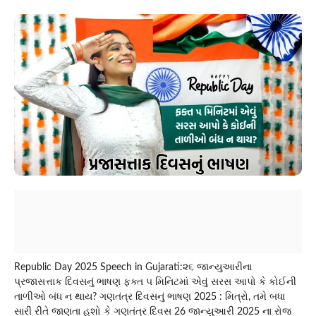
Republic Day 2025 Speech in Gujarati:૨૬ જાન્યુઆરીના
પ્રજાસત્તાક દિવસનું ભાષણ ફક્ત ૫ મિનિટમાં એવું સરસ આપો કે કોઈની
તાળીઓ બંધ ન થાય? ગણતંત્ર દિવસનું ભાષણ 2025 : મિત્રો, તમે બધા
સારી રીતે જાણતા હશો કે ગણતંત્ર દિવસ 26 જાન્યુઆરી 2025 ના રોજ