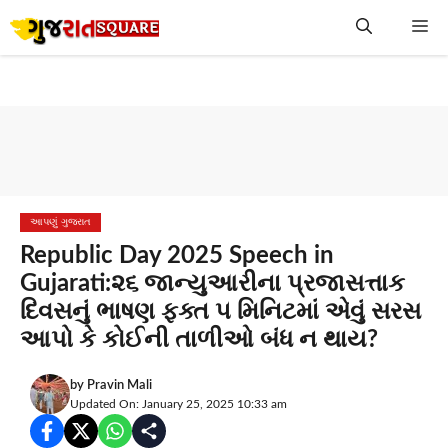
Skip
Me
to
content
આપણું ગુજરાત
Republic Day 2025 Speech in
Gujarati:૨૬ જાન્યુઆરીના પ્રજાસત્તાક
દિવસનું ભાષણ ફક્ત ૫ મિનિટમાં એવું સરસ
આપો કે કોઈની તાળીઓ બંધ ન થાય?
by
Pravin Mali
Updated On: January 25, 2025 10:33 am