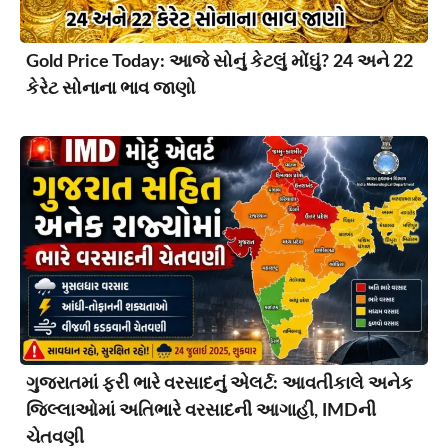
Gold Price Today: આજે સોનું કેટલું મોંઘું? 24 અને 22
કેરેટ સોનાના ભાવ જાણો
ગુજરાતમાં ફરી ભારે વરસાદનું એલર્ટ: આવતીકાલે અનેક
જિલ્લાઓમાં અતિભારે વરસાદની આગાહી, IMDની
ચેતવણી