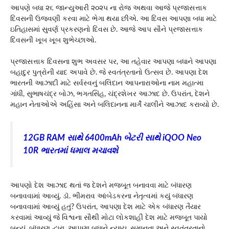
આપણે બધા ૨૬ જાન્યુઆરી ૨૦૨૫ ના રોજ અથવા આજે પ્રજાસત્તાક
દિવસની ઉજવણી કરવા માટે ભેગા થયા છીએ. આ દિવસ આપણા બધા માટે
ઇતિહાસમાં સુવર્ણ પ્રકરણનો દિવસ છે. આજે આપ સૌને પ્રજાસત્તાક
દિવસની ખૂબ ખૂબ શુભેચ્છાઓ.
પ્રજાસત્તાક દિવસના શુભ અવસર પર, આ તહેવાર આપણા બધાને આપણા
બહાદુર પુત્રોની યાદ અપાવે છે. જે સ્વતંત્રતાનો ઉત્સવ છે. આપણા દેશ
ભારતની આઝાદી માટે સર્વસ્વનું બલિદાન આપનારાઓના નામ મહાત્મા
ગાંધી, સુભાષચંદ્ર બોઝ, ભગતસિંહ, ચંદ્રશેખર આઝાદ છે. ઉપરાંત, દેશને
મહાન નેતાઓએ અહિંસા અને બલિદાનના માર્ગે ચાલીને આઝાદ કરાવ્યો છે.
12GB RAM સાથે 6400mAh બેટરી સાથે iQOO Neo
10R ભારતમાં ધમાલ મચાવશે
આપણો દેશ આઝાદ થતાં જ દેશને મજબૂત બનાવવા માટે બંધારણ
બનાવવામાં આવ્યું. ડૉ. ભીમરાવ આંબેડકરના નેતૃત્વમાં કયું બંધારણ
બનાવવામાં આવ્યું હતું? ઉપરાંત, આપણા દેશ માટે એક બંધારણ તૈયાર
કરવામાં આવ્યું જે વિશ્વના સૌથી મોટા લોકશાહી દેશ માટે મજબૂત પાયો
બન્યું. બંધારણ દ્વારા, આપણા બધાને ન્યાય, સમાનતા અને સ્વતંત્રતાનો