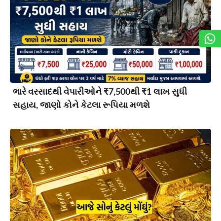
ભારે વરસાદથી વેપારીઓને ₹7,500થી ₹1 લાખ સુધી
સહાય, જાણો કોને કેટલા રૂપિયા મળશે