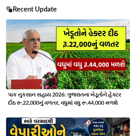
Recent Update
પાક નુકસાન સહાય 2026: ગુજરાતના ખેડૂતોને હેક્ટર
દીઠ રૂ.22,000નું વળતર, વધુમાં વધુ રૂ.44,000 મળશે