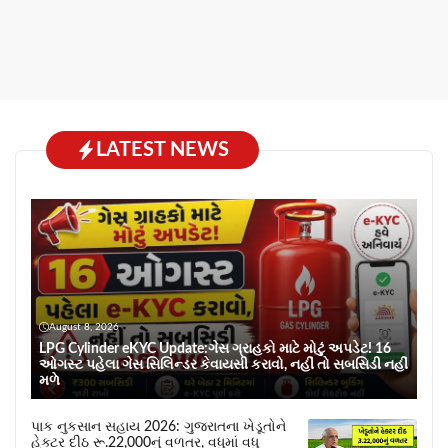
LATEST NEWS
August 8, 2026
LPG Cylinder eKYC Update:ગેસ ગ્રાહકો માટે મોટું અપડેટ! 16
ઓગસ્ટ પહેલા ગેસ સિલિન્ડર કેવાયસી કરાવો, નહીં તો સબસિડી નહીં
મળે
પાક નુકસાન સહાય 2026: ગુજરાતના ખેડૂતોને
હેક્ટર દીઠ રૂ.22,000નું વળતર, વધુમાં વધુ