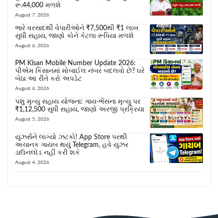
રૂ.44,000 મળશે
August 7, 2026
ભારે વરસાદથી વેપારીઓને ₹7,500થી ₹1 લાખ
સુધી સહાય, જાણો કોને કેટલા રૂપિયા મળશે
August 6, 2026
PM Kisan Mobile Number Update 2026:
પીએમ કિસાનમાં મોબાઈલ નંબર બદલવો છે? ઘરે
બેઠા આ રીતે કરો અપડેટ
August 6, 2026
પશુ મૃત્યુ સહાય યોજના: ગાય-ભેંસના મૃત્યુ પર
₹1,12,500 સુધી સહાય, જાણો અરજી પ્રક્રિયા
August 5, 2026
યુઝર્સને લાગ્યો ઝટકો! App Store પરથી
અચાનક ગાયબ થયું Telegram, હવે યુઝર
ડાઉનલોડ નહીં કરી શકે
August 4, 2026