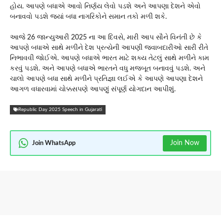
હોય. આપણે બધાએ આવો નિર્ણય લેવો પડશે અને આપણા દેશને એવો
બનાવવો પડશે જ્યાં બધા નાગરિકોને સમાન તકો મળી શકે.
આજે 26 જાન્યુઆરી 2025 ના આ દિવસે, મારી આપ સૌને વિનંતી છે કે
આપણે બધાએ સાથે મળીને દેશ પ્રત્યેની આપણી જવાબદારીઓ સારી રીતે
નિભાવવી જોઈએ. આપણે બધાએ ભારત માટે શક્ય તેટલું સાથે મળીને કામ
કરવું પડશે. અને આપણે બધાએ ભારતને વધુ મજબૂત બનાવવું પડશે. અને
ચાલો આપણે બધા સાથે મળીને પ્રતિજ્ઞા લઈએ કે આપણે આપણા દેશને
આગળ વધારવામાં ચોક્કસપણે આપણું સંપૂર્ણ યોગદાન આપીશું.
Republic Day 2025 Speech in Gujarati
Join Now
Join WhatsApp