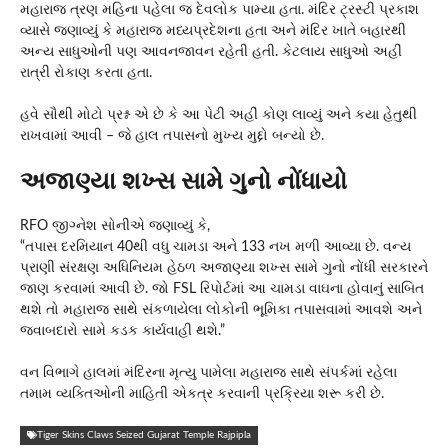
મહારાજ ત્રણ મહિના પહેલા જ દેવલોક પામ્યા હતા. મંદિર ટ્રસ્ટી પ્રકાશ
વ્યાસે જણાવ્યું કે મહારાજ મધ્યપ્રદેશના હતા અને મંદિર ખાતે બહારથી
અન્ય સાધુઓની પણ આવનજાવન રહેતી હતી. કેટલાય સાધુઓ અહીં
રાત્રી રોકાણ કરતા હતા.
હવે સૌથી મોટો પ્રશ્ન એ છે કે આ પેટી અહીં કોણ લાવ્યું અને કયા હેતુથી
રાખવામાં આવી – જે હાલ તપાસનો મુખ્ય મુદ્દો બન્યો છે.
અજાણ્યા શખ્સ સામે ગુનો નોંધાયો
RFO જીગ્નેશ સોનીએ જણાવ્યું કે,
“તપાસ દરમિયાન 40થી વધુ ચામડા અને 133 નખ મળી આવ્યા છે. વન્ય
પ્રાણી સંરક્ષણ અધિનિયમ હેઠળ અજાણ્યા શખ્સ સામે ગુનો નોંધી સરકારને
જાણ કરવામાં આવી છે. જો FSL રિપોર્ટમાં આ ચામડા વાઘના હોવાનું સાબિત
થશે તો મહારાજ સાથે સંકળાયેલા લોકોની ભૂમિકા તપાસવામાં આવશે અને
જવાબદારો સામે કડક કાર્યવાહી થશે.”
વન વિભાગે હાલમાં મંદિરના મૃત્યુ પામેલા મહારાજ સાથે સંપર્કમાં રહેલા
તમામ વ્યક્તિઓની માહિતી એકત્ર કરવાની પ્રક્રિયા શરૂ કરી છે.
Tiger Skins Claws Seized Gujarat Temple Rajpipla