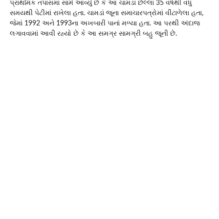
પ્રાથમિક તપાસમાં સામે આવ્યું છે કે આ ચામડા છેલ્લા 35 વર્ષથી વધુ
સમયથી પેટીમાં રાખેલા હતા. ચામડાં જૂના સમાચારપત્રોમાં વીંટાળેલા હતા,
જેમાં 1992 અને 1993ના અખબારી પાનાં મળ્યા હતા. આ પરથી અંદાજ
લગાવવામાં આવી રહ્યો છે કે આ સમગ્ર સામગ્રી બહુ જૂની છે.