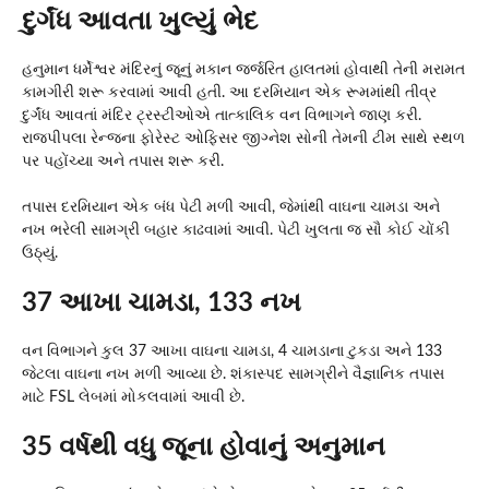
દુર્ગંધ આવતા ખુલ્યું ભેદ
હનુમાન ધર્મેશ્વર મંદિરનું જૂનું મકાન જર્જરિત હાલતમાં હોવાથી તેની મરામત
કામગીરી શરૂ કરવામાં આવી હતી. આ દરમિયાન એક રૂમમાંથી તીવ્ર
દુર્ગંધ આવતાં મંદિર ટ્રસ્ટીઓએ તાત્કાલિક વન વિભાગને જાણ કરી.
રાજપીપલા રેન્જના ફોરેસ્ટ ઓફિસર જીગ્નેશ સોની તેમની ટીમ સાથે સ્થળ
પર પહોંચ્યા અને તપાસ શરૂ કરી.
તપાસ દરમિયાન એક બંધ પેટી મળી આવી, જેમાંથી વાઘના ચામડા અને
નખ ભરેલી સામગ્રી બહાર કાઢવામાં આવી. પેટી ખુલતા જ સૌ કોઈ ચોંકી
ઉઠ્યું.
37 આખા ચામડા, 133 નખ
વન વિભાગને કુલ 37 આખા વાઘના ચામડા, 4 ચામડાના ટુકડા અને 133
જેટલા વાઘના નખ મળી આવ્યા છે. શંકાસ્પદ સામગ્રીને વૈજ્ઞાનિક તપાસ
માટે FSL લેબમાં મોકલવામાં આવી છે.
35 વર્ષથી વધુ જૂના હોવાનું અનુમાન