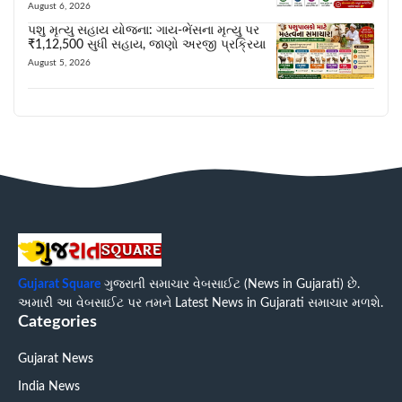
August 6, 2026
પશુ મૃત્યુ સહાય યોજના: ગાય-ભેંસના મૃત્યુ પર
₹1,12,500 સુધી સહાય, જાણો અરજી પ્રક્રિયા
August 5, 2026
Gujarat Square
ગુજરાતી સમાચાર વેબસાઈટ (News in Gujarati) છે.
અમારી આ વેબસાઈટ પર તમને Latest News in Gujarati સમાચાર મળશે.
Categories
Gujarat News
India News