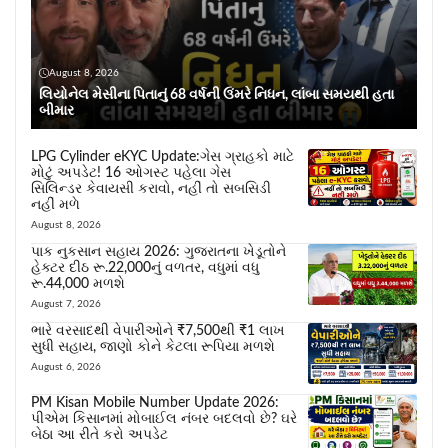
August 8, 2026
લિયોનેલ મેસીના પિતાનું 68 વર્ષની ઉંમરે નિધન, લાંબા સમયથી હતા
બીમાર
LPG Cylinder eKYC Update:ગેસ ગ્રાહકો માટે
મોટું અપડેટ! 16 ઓગસ્ટ પહેલા ગેસ
સિલિન્ડર કેવાયસી કરાવો, નહીં તો સબસિડી
નહીં મળે
August 8, 2026
પાક નુકસાન સહાય 2026: ગુજરાતના ખેડૂતોને
હેક્ટર દીઠ રૂ.22,000નું વળતર, વધુમાં વધુ
રૂ.44,000 મળશે
August 7, 2026
ભારે વરસાદથી વેપારીઓને ₹7,500થી ₹1 લાખ
સુધી સહાય, જાણો કોને કેટલા રૂપિયા મળશે
August 6, 2026
PM Kisan Mobile Number Update 2026:
પીએમ કિસાનમાં મોબાઈલ નંબર બદલવો છે? ઘરે
બેઠા આ રીતે કરો અપડેટ