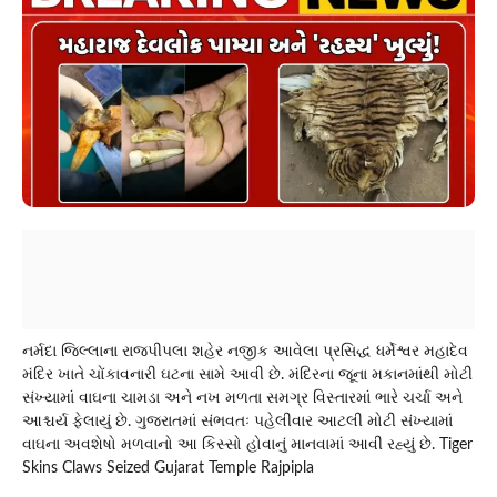
નર્મદા જિલ્લાના રાજપીપલા શહેર નજીક આવેલા પ્રસિદ્ધ ધર્મેશ્વર મહાદેવ
મંદિર ખાતે ચોંકાવનારી ઘટના સામે આવી છે. મંદિરના જૂના મકાનમાંથી મોટી
સંખ્યામાં વાઘના ચામડા અને નખ મળતા સમગ્ર વિસ્તારમાં ભારે ચર્ચા અને
આશ્ચર્ય ફેલાયું છે. ગુજરાતમાં સંભવતઃ પહેલીવાર આટલી મોટી સંખ્યામાં
વાઘના અવશેષો મળવાનો આ કિસ્સો હોવાનું માનવામાં આવી રહ્યું છે. Tiger
Skins Claws Seized Gujarat Temple Rajpipla