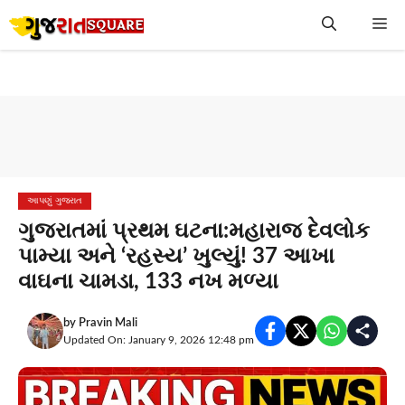
Skip
Me
to
content
આપણું ગુજરાત
ગુજરાતમાં પ્રથમ ઘટના:મહારાજ દેવલોક
પામ્યા અને ‘રહસ્ય’ ખુલ્યું! 37 આખા
વાઘના ચામડા, 133 નખ મળ્યા
by
Pravin Mali
Updated On: January 9, 2026 12:48 pm