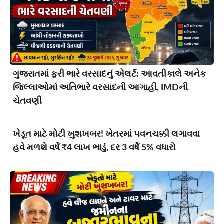
ગુજરાતમાં ફરી ભારે વરસાદનું એલર્ટ: આવતીકાલે અનેક
જિલ્લાઓમાં અતિભારે વરસાદની આગાહી, IMDની
ચેતવણી
ખેડૂત માટે મોટી ખુશખબર! ખેતરમાં પવનચક્કી લગાવવા
હવે મળશે વર્ષે ₹4 લાખ ભાડું, દર 3 વર્ષે 5% વધારો