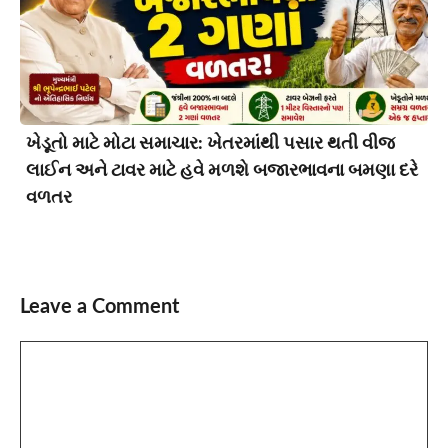
ખેડૂતો માટે મોટા સમાચાર: ખેતરમાંથી પસાર થતી વીજ
લાઈન અને ટાવર માટે હવે મળશે બજારભાવના બમણા દરે
વળતર
Leave a Comment
Comment