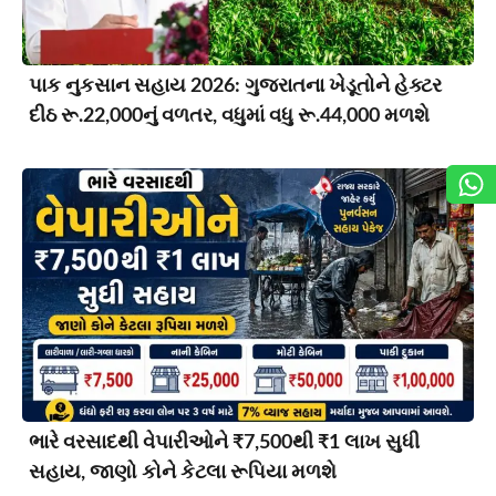
પાક નુકસાન સહાય 2026: ગુજરાતના ખેડૂતોને હેક્ટર
દીઠ રૂ.22,000નું વળતર, વધુમાં વધુ રૂ.44,000 મળશે
ભારે વરસાદથી વેપારીઓને ₹7,500થી ₹1 લાખ સુધી
સહાય, જાણો કોને કેટલા રૂપિયા મળશે