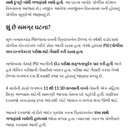
સાથે દુપટ્ટો બાંધી ગળાફાંસો ખાધો હતો
. આ ઘટના બાપોદ પોલીસ સ્ટેશન
વિસ્તારના આજવા રોડ નજીક આવેલા નવજીવન વિસ્તારમાં બની હોવાનું
પોલીસ સૂત્રોએ જણાવ્યું છે.
શું છે સમગ્ર ઘટના?
મૂળ બનાસકાંઠા જિલ્લાના વતની પ્રિયંકાબેન છેલ્લા બે વર્ષથી વડોદરામાં
પોલીસ કોન્સ્ટેબલ તરીકે સેવા આપી રહ્યા હતા. તેઓ હાલમાં
PSI (પોલીસ
સબ ઇન્સ્પેક્ટર) પરીક્ષા માટે તૈયારી કરી રહ્યા હતા
.
તાજેતરમાં તેમણે PSI ભરતીની
દોડ પરીક્ષા સફળતાપૂર્વક પાર કરી હતી
અને
હવે લેખિત પરીક્ષાની તૈયારીમાં વ્યસ્ત હતા. પરીક્ષા માટે તૈયારી કરવા તેઓ
છેલ્લા લગભગ દસ દિવસથી રજા પર હોવાનું જાણવા મળ્યું છે.
4 માર્ચની રાત્રે લગભગ
11 થી 11:30 વાગ્યાની વચ્ચે
તેમની એક મહિલા
મિત્ર અભ્યાસ માટેની સામગ્રી આપવા તેમના ઘરે પહોંચી હતી. ઘણીવાર
દરવાજો ખખડાવ્યા છતાં અંદરથી કોઈ જવાબ ન મળતા શંકા ઊભી થઈ.
આખરે દરવાજો તોડીને અંદર પ્રવેશ કરતા પ્રિયંકાબેન
પંખા સાથે
ગળાફાંસો ખાધેલી હાલતમાં
જોવા મળ્યા હતા. ત્યારબાદ તરત જ પોલીસને
જાણ કરવામાં આવી હતી.