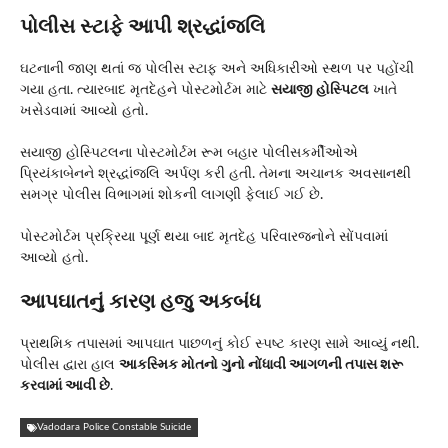
પોલીસ સ્ટાફે આપી શ્રદ્ધાંજલિ
ઘટનાની જાણ થતાં જ પોલીસ સ્ટાફ અને અધિકારીઓ સ્થળ પર પહોંચી
ગયા હતા. ત્યારબાદ મૃતદેહને પોસ્ટમોર્ટમ માટે
સયાજી હોસ્પિટલ
ખાતે
ખસેડવામાં આવ્યો હતો.
સયાજી હોસ્પિટલના પોસ્ટમોર્ટમ રૂમ બહાર પોલીસકર્મીઓએ
પ્રિયંકાબેનને શ્રદ્ધાંજલિ અર્પણ કરી હતી. તેમના અચાનક અવસાનથી
સમગ્ર પોલીસ વિભાગમાં શોકની લાગણી ફેલાઈ ગઈ છે.
પોસ્ટમોર્ટમ પ્રક્રિયા પૂર્ણ થયા બાદ મૃતદેહ પરિવારજનોને સોંપવામાં
આવ્યો હતો.
આપઘાતનું કારણ હજુ અકબંધ
પ્રાથમિક તપાસમાં આપઘાત પાછળનું કોઈ સ્પષ્ટ કારણ સામે આવ્યું નથી.
પોલીસ દ્વારા હાલ
આકસ્મિક મોતનો ગુનો નોંધાવી આગળની તપાસ શરૂ
કરવામાં આવી છે
.
Vadodara Police Constable Suicide