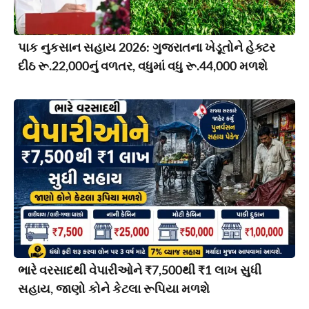
પાક નુકસાન સહાય 2026: ગુજરાતના ખેડૂતોને હેક્ટર
દીઠ રૂ.22,000નું વળતર, વધુમાં વધુ રૂ.44,000 મળશે
ભારે વરસાદથી વેપારીઓને ₹7,500થી ₹1 લાખ સુધી
સહાય, જાણો કોને કેટલા રૂપિયા મળશે