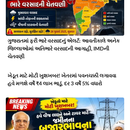
ગુજરાતમાં ફરી ભારે વરસાદનું એલર્ટ: આવતીકાલે અનેક
જિલ્લાઓમાં અતિભારે વરસાદની આગાહી, IMDની
ચેતવણી
ખેડૂત માટે મોટી ખુશખબર! ખેતરમાં પવનચક્કી લગાવવા
હવે મળશે વર્ષે ₹4 લાખ ભાડું, દર 3 વર્ષે 5% વધારો