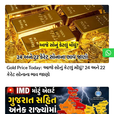
Gold Price Today: આજે સોનું કેટલું મોંઘું? 24 અને 22
કેરેટ સોનાના ભાવ જાણો