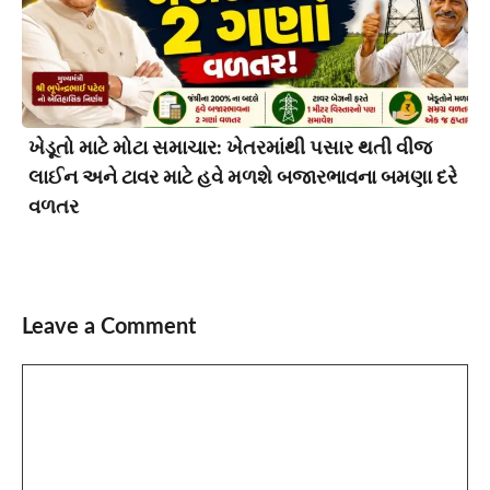
ખેડૂતો માટે મોટા સમાચાર: ખેતરમાંથી પસાર થતી વીજ
લાઈન અને ટાવર માટે હવે મળશે બજારભાવના બમણા દરે
વળતર
Leave a Comment
Comment