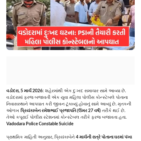
વડોદરા, 5 માર્ચ 2026:
શહેરમાંથી એક દુઃખદ સમાચાર સામે આવ્યા છે.
વડોદરામાં ફરજ બજાવતી એક યુવા મહિલા પોલીસ કોન્સ્ટેબલે પોતાના
નિવાસસ્થાને આપઘાત કરી જીવન ટૂંકાવ્યું હોવાનું સામે આવ્યું છે. મૃતકની
ઓળખ
પ્રિયંકાબેન રમેશભાઈ પ્રજાપતિ (ઉંમર 27 વર્ષ)
તરીકે થઈ છે.
તેઓ કપૂરાઈ પોલીસ સ્ટેશનમાં કોન્સ્ટેબલ તરીકે ફરજ બજાવતા હતા.
Vadodara Police Constable Suicide
પ્રાથમિક માહિતી અનુસાર, પ્રિયંકાબેને
4 માર્ચની રાત્રે પોતાના ઘરમાં પંખા