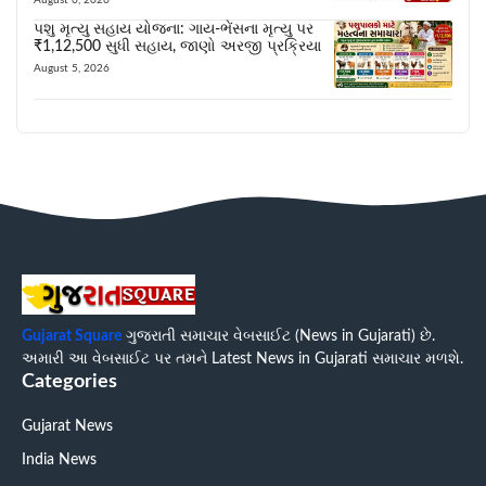
પશુ મૃત્યુ સહાય યોજના: ગાય-ભેંસના મૃત્યુ પર
₹1,12,500 સુધી સહાય, જાણો અરજી પ્રક્રિયા
August 5, 2026
Gujarat Square
ગુજરાતી સમાચાર વેબસાઈટ (News in Gujarati) છે.
અમારી આ વેબસાઈટ પર તમને Latest News in Gujarati સમાચાર મળશે.
Categories
Gujarat News
India News