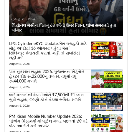
August 8, 2026
લિયોનેલ મેસીના પિતાનું 68 વર્ષની ઉંમરે નિધન, લાંબા સમયથી હતા
બીમાર
LPG Cylinder eKYC Update:ગેસ ગ્રાહકો માટે
મોટું અપડેટ! 16 ઓગસ્ટ પહેલા ગેસ
સિલિન્ડર કેવાયસી કરાવો, નહીં તો સબસિડી
નહીં મળે
August 8, 2026
પાક નુકસાન સહાય 2026: ગુજરાતના ખેડૂતોને
હેક્ટર દીઠ રૂ.22,000નું વળતર, વધુમાં વધુ
રૂ.44,000 મળશે
August 7, 2026
ભારે વરસાદથી વેપારીઓને ₹7,500થી ₹1 લાખ
સુધી સહાય, જાણો કોને કેટલા રૂપિયા મળશે
August 6, 2026
PM Kisan Mobile Number Update 2026:
પીએમ કિસાનમાં મોબાઈલ નંબર બદલવો છે? ઘરે
બેઠા આ રીતે કરો અપડેટ
August 6, 2026