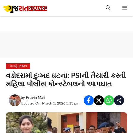
Skip
Me
to
content
આપણું ગુજરાત
વડોદરામાં દુઃખદ ઘટના: PSIની તૈયારી કરતી
મહિલા પોલીસ કોન્સ્ટેબલનો આપઘાત
by
Pravin Mali
Updated On: March 5, 2026 5:13 pm