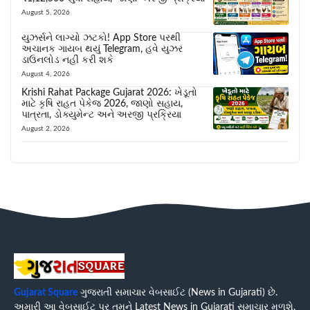
August 5, 2026
યુઝર્સને લાગ્યો ઝટકો! App Store પરથી
અચાનક ગાયબ થયું Telegram, હવે યુઝર
ડાઉનલોડ નહીં કરી શકે
August 4, 2026
Krishi Rahat Package Gujarat 2026: ખેડૂતો
માટે કૃષિ રાહત પેકેજ 2026, જાણો સહાય,
પાત્રતા, ડોક્યુમેન્ટ અને અરજી પ્રક્રિયા
August 2, 2026
Gujarat Square
ગુજરાતી સમાચાર વેબસાઈટ (News in Gujarati) છે.
અમારી આ વેબસાઈટ પર તમને Latest News in Gujarati સમાચાર મળશે.