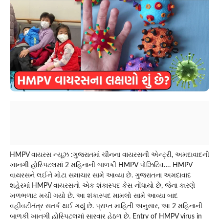
HMPV વાયરસ ન્યૂઝ :ગુજરાતમાં ચીનના વાયરસની એન્ટ્રી, અમદાવાદની
ખાનગી હોસ્પિટલમાં 2 મહિનાની બાળકી HMPV પોઝિટિવ…. HMPV
વાયરસને લઈને મોટા સમાચાર સામે આવ્યા છે. ગુજરાતના અમદાવાદ
શહેરમાં HMPV વાયરસનો એક શંકાસ્પદ કેસ નોંધાયો છે, જેના કારણે
ખળભળાટ મચી ગયો છે. આ શંકાસ્પદ મામલો સામે આવ્યા બાદ
વહીવટીતંત્ર સતર્ક થઈ ગયું છે. પ્રાપ્ત માહિતી અનુસાર, આ 2 મહિનાની
બાળકી ખાનગી હોસ્પિટલમાં સારવાર હેઠળ છે. Entry of HMPV virus in