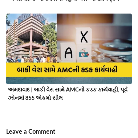
અમદાવાદ | બાકી વેરા સામે AMCની કડક કાર્યવાહી, પૂર્વ
ઝોનમાં 855 એકમો સીલ
Leave a Comment