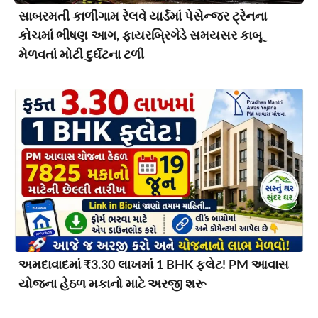
સાબરમતી કાળીગામ રેલવે યાર્ડમાં પેસેન્જર ટ્રેનના
કોચમાં ભીષણ આગ, ફાયરબ્રિગેડે સમયસર કાબૂ
મેળવતાં મોટી દુર્ઘટના ટળી
અમદાવાદમાં ₹3.30 લાખમાં 1 BHK ફ્લેટ! PM આવાસ
યોજના હેઠળ મકાનો માટે અરજી શરૂ