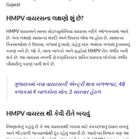
Gujarat
HMPV વાયરસના લક્ષણો શું છે?
HMPV વાયરસને માનવ મેટાપ્યુમોનિયા વાયરસ તરીકે ઓળખવામાં આવે
છે. તેના લક્ષણો સામાન્ય શરદી અને ઉધરસ જેવા જ હોય છે. સામાન્ય
કિસ્સાઓમાં તે ઉધરસ, ગળામાં દુખાવો, વહેતું નાક અથવા ગળામાં દુખાવાનું
કારણ બને છે. જો કે, નાના બાળકો અને વૃદ્ધોમાં HMPV ચેપ ગંભીર બની
શકે છે. આ વાયરસ નબળી રોગપ્રતિકારક શક્તિ ધરાવતા લોકોમાં ગંભીર
બીમારીનું કારણ બની શકે છે.
ગુજરાતમાં નવા વાયરસની એન્ટ્રી થતા ખળભળાટ, 48
કલાકમાં 4 બાળકોના મોત, 3 સારવાર હેઠળ
HMPV વાયરસ થી કેવી રીતે બચવું
નિષ્ણાતોનું કહેવું છે કે આ વાયરસથી બચવા માટે સ્વચ્છતાનું ધ્યાન રાખવું
અને ભીડવાળી જગ્યાઓથી દૂર રહેવું જરૂરી છે. આરોગ્ય વિભાગ પણ આ