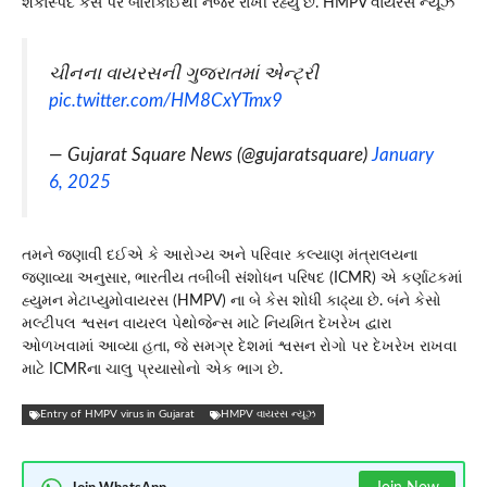
શંકાસ્પદ કેસ પર બારીકાઈથી નજર રાખી રહ્યું છે. HMPV વાયરસ ન્યૂઝ
ચીનના વાયરસની ગુજરાતમાં એન્ટ્રી
pic.twitter.com/HM8CxYTmx9
— Gujarat Square News (@gujaratsquare)
January
6, 2025
તમને જણાવી દઈએ કે આરોગ્ય અને પરિવાર કલ્યાણ મંત્રાલયના
જણાવ્યા અનુસાર, ભારતીય તબીબી સંશોધન પરિષદ (ICMR) એ કર્ણાટકમાં
હ્યુમન મેટાપ્યુમોવાયરસ (HMPV) ના બે કેસ શોધી કાઢ્યા છે. બંને કેસો
મલ્ટીપલ શ્વસન વાયરલ પેથોજેન્સ માટે નિયમિત દેખરેખ દ્વારા
ઓળખવામાં આવ્યા હતા, જે સમગ્ર દેશમાં શ્વસન રોગો પર દેખરેખ રાખવા
માટે ICMRના ચાલુ પ્રયાસોનો એક ભાગ છે.
Entry of HMPV virus in Gujarat
HMPV વાયરસ ન્યૂઝ