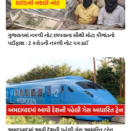
ગુજરાતમાં નકલી નોટ છાપવાના સૌથી મોટા કૌભાંડનો
પર્દાફાશ : 2 કરોડની નકલી નોટ પકડાઈ
અમદાવાદમાં આવી દેશની પહેલી ગેસ આધારિત ટ્રેન