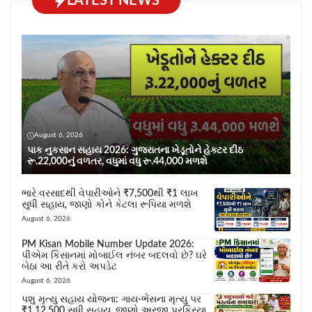
LATEST NEWS
August 6, 2026
પાક નુકસાન સહાય 2026: ગુજરાતના ખેડૂતોને હેક્ટર દીઠ
રૂ.22,000નું વળતર, વધુમાં વધુ રૂ.44,000 મળશે
ભારે વરસાદથી વેપારીઓને ₹7,500થી ₹1 લાખ
સુધી સહાય, જાણો કોને કેટલા રૂપિયા મળશે
August 6, 2026
PM Kisan Mobile Number Update 2026:
પીએમ કિસાનમાં મોબાઈલ નંબર બદલવો છે? ઘરે
બેઠા આ રીતે કરો અપડેટ
August 6, 2026
પશુ મૃત્યુ સહાય યોજના: ગાય-ભેંસના મૃત્યુ પર
₹1,12,500 સુધી સહાય, જાણો અરજી પ્રક્રિયા