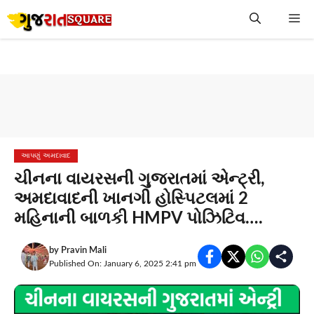
Skip
Me
to
content
આપણું અમદાવાદ
ચીનના વાયરસની ગુજરાતમાં એન્ટ્રી,
અમદાવાદની ખાનગી હોસ્પિટલમાં 2
મહિનાની બાળકી HMPV પોઝિટિવ….
by
Pravin Mali
Published On: January 6, 2025 2:41 pm