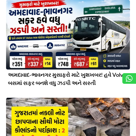
અમદાવાદ-ભાવનગર મુસાફરો માટે ખુશખબર! હવે Volvo
બસમાં સફર બનશે વધુ ઝડપી અને સસ્તી