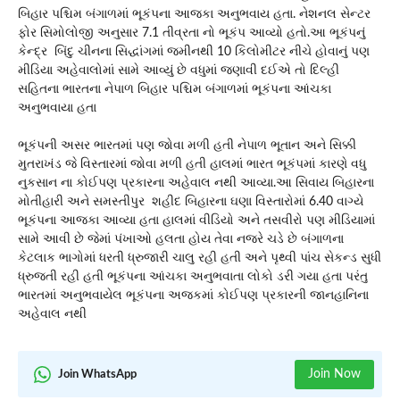
બિહાર પશ્ચિમ બંગાળમાં ભૂકંપના આજકા અનુભવાય હતા. નેશનલ સેન્ટર
ફોર સિમોલોજી અનુસાર 7.1 તીવ્રતા નો ભૂકંપ આવ્યો હતો.આ ભૂકંપનું
કેન્દ્ર બિંદુ ચીનના સિદ્ધાંગમાં જમીનથી 10 કિલોમીટર નીચે હોવાનું પણ
મીડિયા અહેવાલોમાં સામે આવ્યું છે વધુમાં જણાવી દઈએ તો દિલ્હી
સહિતના ભારતના નેપાળ બિહાર પશ્ચિમ બંગાળમાં ભૂકંપના આંચકા
અનુભવાયા હતા
ભૂકંપની અસર ભારતમાં પણ જોવા મળી હતી નેપાળ ભૂતાન અને સિક્કી
મુતરાખંડ જે વિસ્તારમાં જોવા મળી હતી હાલમાં ભારત ભૂકંપમાં કારણે વધુ
નુકસાન ના કોઈપણ પ્રકારના અહેવાલ નથી આવ્યા.આ સિવાય બિહારના
મોતીહારી અને સમસ્તીપુર શહીદ બિહારના ઘણા વિસ્તારોમાં 6.40 વાગ્યે
ભૂકંપના આજકા આવ્યા હતા હાલમાં વીડિયો અને તસવીરો પણ મીડિયામાં
સામે આવી છે જેમાં પંખાઓ હલતા હોય તેવા નજરે ચડે છે બંગાળના
કેટલાક ભાગોમાં ધરતી ધ્રુજારી ચાલુ રહી હતી અને પૃથ્વી પાંચ સેકન્ડ સુધી
ધ્રુજતી રહી હતી ભૂકંપના આંચકા અનુભવાતા લોકો ડરી ગયા હતા પરંતુ
ભારતમાં અનુભવાયેલ ભૂકંપના અજકમાં કોઈપણ પ્રકારની જાનહાનિના
અહેવાલ નથી
Join Now
Join WhatsApp