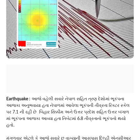
Earthquake :
આજે વહેલી સવારે નેપાળ સહિત ત્રણ દેશોમાં ભૂકંપના
આજકા અનુભવાયા હતા નેપાળમાં આવેલા ભૂકંપની તીવ્રતા રિક્ટર સ્કેલ
પર 7.1 ની રહી છે બિહાર સિક્કીમ અને ઉત્તર પ્રદેશ સહિત ઉત્તર બંગાળ
માં ભૂકંપના આજકા આવ્યા હતા તિબેટમાં 6.8 તીવ્રતાનો ભૂકંપનો થયો
હતો.
મંગળવાર એટલે કે આજે સવારે છ વાગ્યાની આસપાસ દિલ્હી એનસીઆર