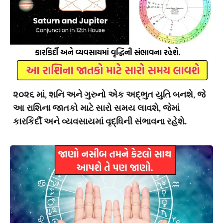
૨૦૨૬ માં, શનિ અને ગુરુનો એક અદ્ભુત યુતિ બનશે, જે
આ રાશિના જાતકો માટે સારો સમય લાવશે, જેમાં
કારકિર્દી અને વ્યવસાયમાં વૃદ્ધિની સંભાવના રહેશે.