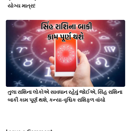
યોગ્ય માત્રા!
તુલા રાશિના લોકોએ સાવધાન રહેવું જોઈએ, સિંહ રાશિના
બાકી કામ પૂર્ણ થશે, કન્યા-વૃશ્ચિક રાશિફળ વાંચો