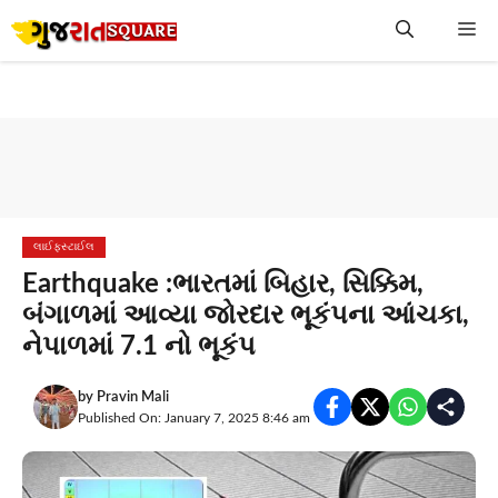
Skip
Me
to
content
લાઈફસ્ટાઈલ
Earthquake :ભારતમાં બિહાર, સિક્કિમ,
બંગાળમાં આવ્યા જોરદાર ભૂકંપના આંચકા,
નેપાળમાં 7.1 નો ભૂકંપ
by
Pravin Mali
Published On: January 7, 2025 8:46 am