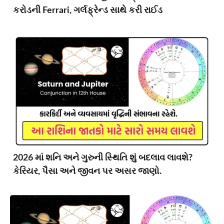
કરોડની Ferrari, ગર્લફ્રેન્ડ સાથે કરી રાઈડ
2026 માં શનિ અને ગુરુની સ્થિતિ શું બદલાવ લાવશે?
કેરિયર, પૈસા અને જીવન પર અસર જાણો.