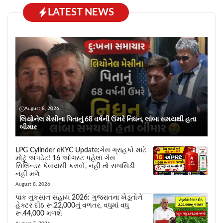
LATEST NEWS
August 8, 2026
લિયોનેલ મેસીના પિતાનું 68 વર્ષની ઉંમરે નિધન, લાંબા સમયથી હતા
બીમાર
LPG Cylinder eKYC Update:ગેસ ગ્રાહકો માટે
મોટું અપડેટ! 16 ઓગસ્ટ પહેલા ગેસ
સિલિન્ડર કેવાયસી કરાવો, નહીં તો સબસિડી
નહીં મળે
August 8, 2026
પાક નુકસાન સહાય 2026: ગુજરાતના ખેડૂતોને
હેક્ટર દીઠ રૂ.22,000નું વળતર, વધુમાં વધુ
રૂ.44,000 મળશે