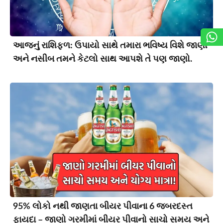
આજનું રાશિફળ: ઉપાયો સાથે તમારા ભવિષ્ય વિશે જાણો
અને નસીબ તમને કેટલો સાથ આપશે તે પણ જાણો.
95% લોકો નથી જાણતા બીયર પીવાના 6 જબરદસ્ત
ફાયદા – જાણો ગરમીમાં બીયર પીવાનો સાચો સમય અને