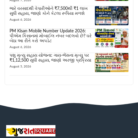
August 7, 2026
ભારે વરસાદથી વેપારીઓને ₹7,500થી ₹1 લાખ
સુધી સહાય, જાણો કોને કેટલા રૂપિયા મળશે
August 6, 2026
PM Kisan Mobile Number Update 2026:
પીએમ કિસાનમાં મોબાઈલ નંબર બદલવો છે? ઘરે
બેઠા આ રીતે કરો અપડેટ
August 6, 2026
પશુ મૃત્યુ સહાય યોજના: ગાય-ભેંસના મૃત્યુ પર
₹1,12,500 સુધી સહાય, જાણો અરજી પ્રક્રિયા
August 5, 2026