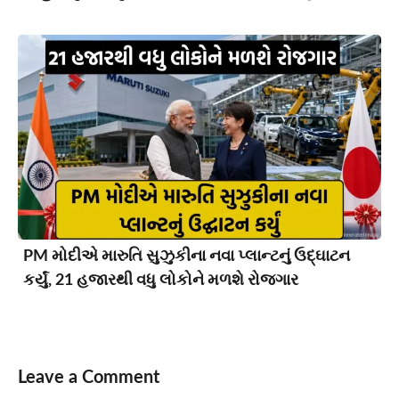
PM મોદીએ મારુતિ સુઝુકીના નવા પ્લાન્ટનું ઉદ્ઘાટન
કર્યું, 21 હજારથી વધુ લોકોને મળશે રોજગાર
Leave a Comment