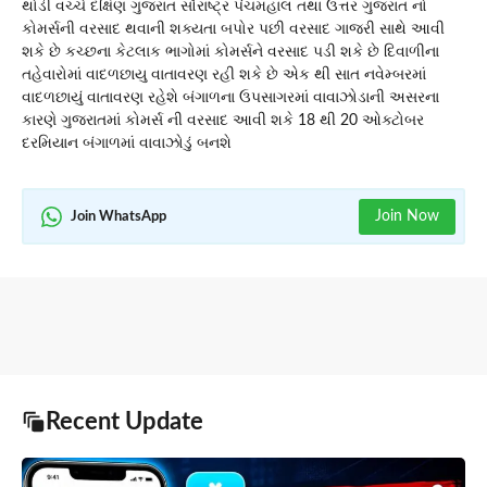
થોડી વચ્ચે દક્ષિણ ગુજરાત સૌરાષ્ટ્ર પંચમહાલ તથા ઉત્તર ગુજરાત નો
કોમર્સની વરસાદ થવાની શક્યતા બપોર પછી વરસાદ ગાજરી સાથે આવી
શકે છે કચ્છના કેટલાક ભાગોમાં કોમર્સને વરસાદ પડી શકે છે દિવાળીના
તહેવારોમાં વાદળછાયુ વાતાવરણ રહી શકે છે એક થી સાત નવેમ્બરમાં
વાદળછાયું વાતાવરણ રહેશે બંગાળના ઉપસાગરમાં વાવાઝોડાની અસરના
કારણે ગુજરાતમાં કોમર્સ ની વરસાદ આવી શકે 18 થી 20 ઓક્ટોબર
દરમિયાન બંગાળમાં વાવાઝોડું બનશે
Join Now
Join WhatsApp
Recent Update