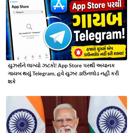
યુઝર્સને લાગ્યો ઝટકો! App Store પરથી અચાનક
ગાયબ થયું Telegram, હવે યુઝર ડાઉનલોડ નહીં કરી
શકે