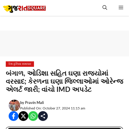
Skip
Me
to
content
દેશ-દુનિયા સમાચાર
બંગાળ, ઓડિશા સહિત ઘણા રાજ્યોમાં
વરસાદ; કેરળના ઘણા જિલ્લાઓમાં ઓરેન્જ
એલર્ટ જારી; વાંચો IMD અપડેટ
by
Pravin Mali
Published On: October 27, 2024 11:15 am