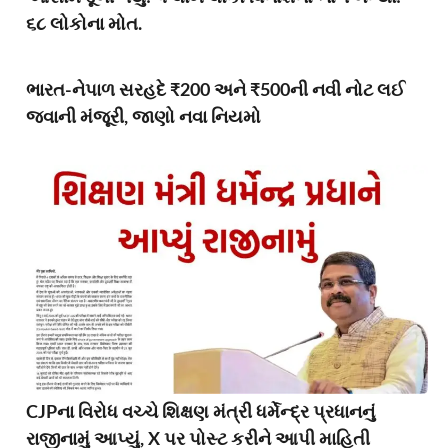
૬૮ લોકોના મોત.
ભારત-નેપાળ સરહદે ₹200 અને ₹500ની નવી નોટ લઈ
જવાની મંજૂરી, જાણો નવા નિયમો
CJPના વિરોધ વચ્ચે શિક્ષણ મંત્રી ધર્મેન્દ્ર પ્રધાનનું
રાજીનામું આપ્યું, X પર પોસ્ટ કરીને આપી માહિતી