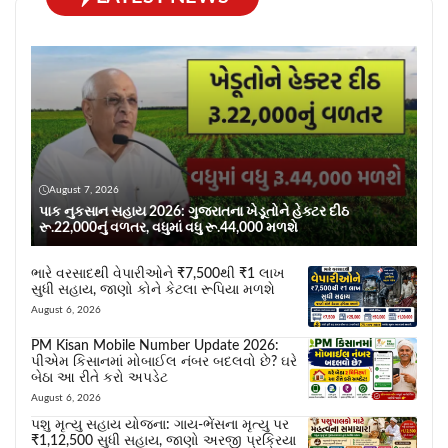
August 7, 2026
પાક નુકસાન સહાય 2026: ગુજરાતના ખેડૂતોને હેક્ટર દીઠ
રૂ.22,000નું વળતર, વધુમાં વધુ રૂ.44,000 મળશે
ભારે વરસાદથી વેપારીઓને ₹7,500થી ₹1 લાખ
સુધી સહાય, જાણો કોને કેટલા રૂપિયા મળશે
August 6, 2026
PM Kisan Mobile Number Update 2026:
પીએમ કિસાનમાં મોબાઈલ નંબર બદલવો છે? ઘરે
બેઠા આ રીતે કરો અપડેટ
August 6, 2026
પશુ મૃત્યુ સહાય યોજના: ગાય-ભેંસના મૃત્યુ પર
₹1,12,500 સુધી સહાય, જાણો અરજી પ્રક્રિયા