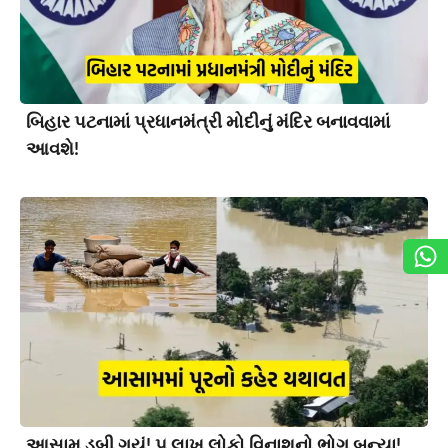
બિહાર પટનામાં પ્રધાનમંત્રી મોદીનું મંદિર બનાવવામાં
આવશે!
આસામ ડૂબી ગયું! ૫ લાખ લોકો વિનાશનો ભોગ બન્યા!