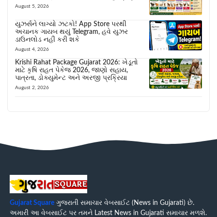
August 5, 2026
યુઝર્સને લાગ્યો ઝટકો! App Store પરથી
અચાનક ગાયબ થયું Telegram, હવે યુઝર
ડાઉનલોડ નહીં કરી શકે
August 4, 2026
Krishi Rahat Package Gujarat 2026: ખેડૂતો
માટે કૃષિ રાહત પેકેજ 2026, જાણો સહાય,
પાત્રતા, ડોક્યુમેન્ટ અને અરજી પ્રક્રિયા
August 2, 2026
Gujarat Square
ગુજરાતી સમાચાર વેબસાઈટ (News in Gujarati) છે.
અમારી આ વેબસાઈટ પર તમને Latest News in Gujarati સમાચાર મળશે.