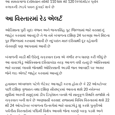
આ સમયગાળા દરમિયાન સૌથી 110 km થી 120 કિલોમીટર પ્રતિ
કલાકની ઝડપે પવન ફુંકાઈ શકે છે
આ વિસ્તારમાં રેડ એલર્ટ
ઓડિશાના પુરી ખુદા ગંજન અને જગતસિંહ પુટ જિલ્લામાં ભારે વરસાદનું
જાહેર કરવામાં આવ્યું છે તે જ તમે બંગાળના દક્ષિણ 24 પરગણા અને મિંદના
પુર જિલ્લામાં કરવામાં આવી છે તદુપરાંત મારું દરિયાથી દૂર રહેવાની
ચેતવણી પણ આપવામાં આવી છે
બંગાળની ખાડી થી ઉઠેલું ચક્રવાત દાના એ ગંભીર રૂપ ધારણ કરી લીધું છે
આ વાવાઝોડું ઓરિસ્સાના દરિયાકાંઠા તરફ આગળ વધી રહ્યું છે ઓરિસ્સામાં
ભારે વરસાદ લાવશે જેનાથી ઓરિસ્સાની અડધી જન આબાદી પર અસર
જેને લઇ એલર્ટ જાહેર કરવામાં આવ્યું છે
હવામાન અંબાલાલ પટેલે લેટેસ્ટ આગાહી કરતા હોય છે કે 22 ઓક્ટોબર
પછી દક્ષિણ ગુજરાત તથા દક્ષિણ સૌરાષ્ટ્રમાં આવતા થશે 20 નવેમ્બર
સુધીમાં અરબી સમુદ્રમાં ડીપ ડિપ્રેશન બનશે જે સાનુકૂળ સ્થિતિ સર્જાશે તો
ચક્રવાત બની શકે છે અણધાર્યો વરસાદ રાજ્યમાં વિવિધ વિસ્તારમાં થશે 22
થી 24 ઓક્ટોબર બંગાળના ઉત્સર્ગમાં ભારે વાવાઝોડું શું કરશે પુત્રીઓ
પર્વતીય વિસ્તારોમાં પશ્ચિમી વિક્ષેપ આવશે જેના કારણે બરફ પડશે અને