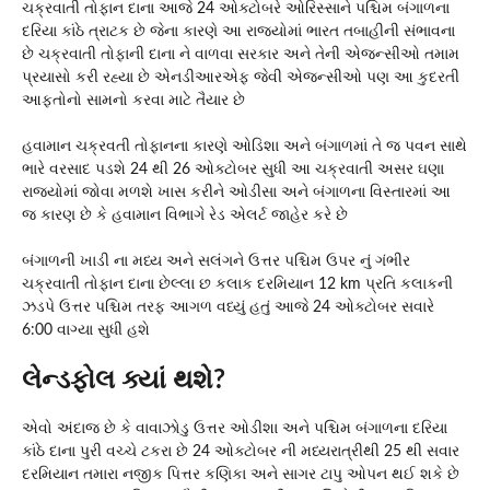
ચક્રવાતી તોફાન દાના આજે 24 ઓક્ટોબરે ઓરિસ્સાને પશ્ચિમ બંગાળના
દરિયા કાંઠે ત્રાટક છે જેના કારણે આ રાજ્યોમાં ભારત તબાહીની સંભાવના
છે ચક્રવાતી તોફાની દાના ને વાળવા સરકાર અને તેની એજન્સીઓ તમામ
પ્રયાસો કરી રહ્યા છે એનડીઆરએફ જેવી એજન્સીઓ પણ આ કુદરતી
આફતોનો સામનો કરવા માટે તૈયાર છે
હવામાન ચક્રવતી તોફાનના કારણે ઓડિશા અને બંગાળમાં તે જ પવન સાથે
ભારે વરસાદ પડશે 24 થી 26 ઓક્ટોબર સુધી આ ચક્રવાતી અસર ઘણા
રાજ્યોમાં જોવા મળશે ખાસ કરીને ઓડીસા અને બંગાળના વિસ્તારમાં આ
જ કારણ છે કે હવામાન વિભાગે રેડ એલર્ટ જાહેર કરે છે
બંગાળની ખાડી ના મધ્ય અને સલંગને ઉત્તર પશ્ચિમ ઉપર નું ગંભીર
ચક્રવાતી તોફાન દાના છેલ્લા છ કલાક દરમિયાન 12 km પ્રતિ કલાકની
ઝડપે ઉત્તર પશ્ચિમ તરફ આગળ વધ્યું હતું આજે 24 ઓક્ટોબર સવારે
6:00 વાગ્યા સુધી હશે
લેન્ડફોલ ક્યાં થશે?
એવો અંદાજ છે કે વાવાઝોડુ ઉત્તર ઓડીશા અને પશ્ચિમ બંગાળના દરિયા
કાંઠે દાના પુરી વચ્ચે ટકરા છે 24 ઓક્ટોબર ની મધ્યરાત્રીથી 25 થી સવાર
દરમિયાન તમારા નજીક પિત્તર કણિકા અને સાગર ટાપુ ઓપન થઈ શકે છે