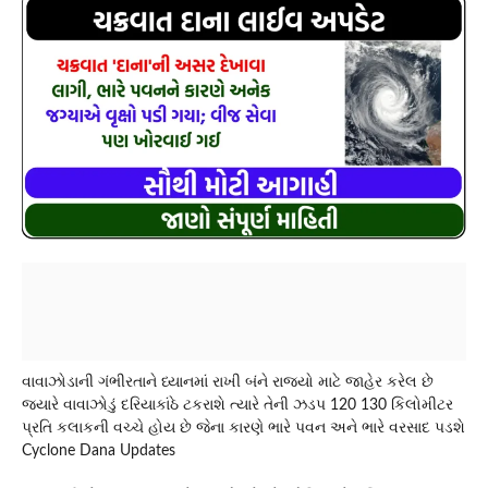
વાવાઝોડાની ગંભીરતાને ધ્યાનમાં રાખી બંને રાજ્યો માટે જાહેર કરેલ છે
જ્યારે વાવાઝોડું દરિયાકાંઠે ટકરાશે ત્યારે તેની ઝડપ 120 130 કિલોમીટર
પ્રતિ કલાકની વચ્ચે હોય છે જેના કારણે ભારે પવન અને ભારે વરસાદ પડશે
Cyclone Dana Updates