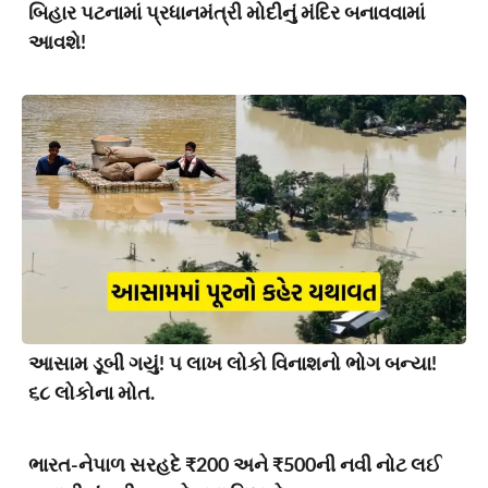
બિહાર પટનામાં પ્રધાનમંત્રી મોદીનું મંદિર બનાવવામાં
આવશે!
આસામ ડૂબી ગયું! ૫ લાખ લોકો વિનાશનો ભોગ બન્યા!
૬૮ લોકોના મોત.
ભારત-નેપાળ સરહદે ₹200 અને ₹500ની નવી નોટ લઈ