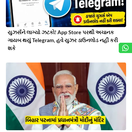
યુઝર્સને લાગ્યો ઝટકો! App Store પરથી અચાનક
ગાયબ થયું Telegram, હવે યુઝર ડાઉનલોડ નહીં કરી
શકે