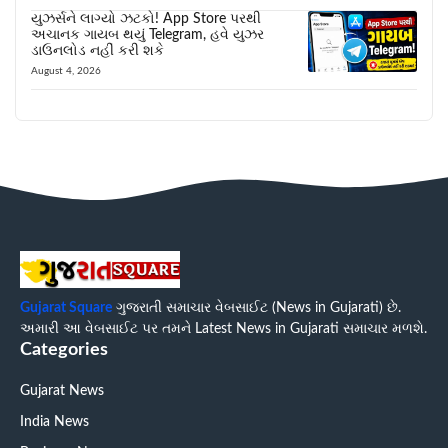
યુઝર્સને લાગ્યો ઝટકો! App Store પરથી
અચાનક ગાયબ થયું Telegram, હવે યુઝર
ડાઉનલોડ નહીં કરી શકે
August 4, 2026
Gujarat Square
ગુજરાતી સમાચાર વેબસાઈટ (News in Gujarati) છે.
અમારી આ વેબસાઈટ પર તમને Latest News in Gujarati સમાચાર મળશે.
Categories
Gujarat News
India News