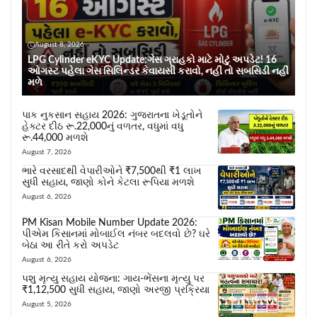
August 8, 2026
LPG Cylinder eKYC Update:ગેસ ગ્રાહકો માટે મોટું અપડેટ! 16
ઓગસ્ટ પહેલા ગેસ સિલિન્ડર કેવાયસી કરાવો, નહીં તો સબસિડી નહીં
મળે
પાક નુકસાન સહાય 2026: ગુજરાતના ખેડૂતોને
હેક્ટર દીઠ રૂ.22,000નું વળતર, વધુમાં વધુ
રૂ.44,000 મળશે
August 7, 2026
ભારે વરસાદથી વેપારીઓને ₹7,500થી ₹1 લાખ
સુધી સહાય, જાણો કોને કેટલા રૂપિયા મળશે
August 6, 2026
PM Kisan Mobile Number Update 2026:
પીએમ કિસાનમાં મોબાઈલ નંબર બદલવો છે? ઘરે
બેઠા આ રીતે કરો અપડેટ
August 6, 2026
પશુ મૃત્યુ સહાય યોજના: ગાય-ભેંસના મૃત્યુ પર
₹1,12,500 સુધી સહાય, જાણો અરજી પ્રક્રિયા
August 5, 2026