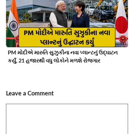
PM મોદીએ મારુતિ સુઝુકીના નવા પ્લાન્ટનું ઉદ્ઘાટન
કર્યું, 21 હજારથી વધુ લોકોને મળશે રોજગાર
Leave a Comment
Comment