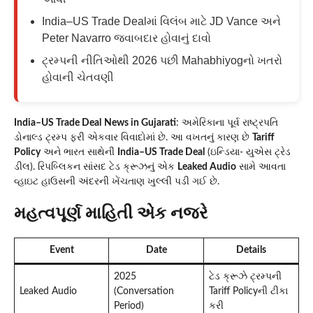
India–US Trade Dealમાં વિલંબ માટે JD Vance અને
Peter Navarro જવાબદાર હોવાનું દાવો
ટ્રમ્પની નીતિઓથી 2026 પછી Mahabhiyogનો ખતરો
હોવાની ચેતવણી
India–US Trade Deal
News in Gujarati
: અમેરિકાના પૂર્વ રાષ્ટ્રપતિ
ડોનાલ્ડ ટ્રમ્પ ફરી એકવાર વિવાદોમાં છે. આ વખતનું કારણ છે
Tariff
Policy
અને ભારત સાથેની
India–US Trade Deal
(ઇન્ડિયા- યુએસ ટ્રેડ
ડીલ). રિપબ્લિકન સાંસદ ટેડ ક્રૂઝનું એક
Leaked Audio
સામે આવતા
વ્હાઇટ હાઉસની અંદરની ખેંચતાણ ખુલ્લી પડી ગઈ છે.
મહત્વપૂર્ણ માહિતી એક નજરે
Event
Date
Details
2025
ટેડ ક્રૂઝે ટ્રમ્પની
Leaked Audio
(Conversation
Tariff Policyની ટીકા
Period)
કરી