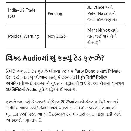
JD Vance અને
India–US Trade
Pending
Peter Navarroને
Deal
જવાબદાર ગણાવ્યા
Mahabhiyog સુધી
Political Warning
Nov 2026
વાત જઈ શકે તેવી
ચેતવણી
લિક્ડ Audioમાં શું કહ્યું ટેડ ક્રૂઝે?
રિપોર્ટ અનુસાર, ટેડ ક્રૂઝે પોતાના કેટલાક Party Donors સાથે Private
Call દરમિયાન ખુલ્લેઆમ કહ્યું કે ટ્રમ્પની
High Tariff Policy
અમેરિકાની અર્થવ્યવસ્થાને નુકસાન પહોંચાડી શકે છે. આ કોલનો લગભગ
10 મિનિટનો Audio
હવે જાહેર થઈ ગયો છે.
ક્રૂઝે જણાવ્યું કે જ્યારે એપ્રિલ 2025માં ટ્રમ્પે કેટલાક દેશો પર ભારે
Tariff લગાવ્યા, ત્યારે તેમણે અને અન્ય સાંસદોએ ટ્રમ્પને મનાવવાનો
પ્રયાસ કર્યો. પરંતુ આ ચર્ચા દરમ્યાન ટ્રમ્પ ગુસ્સે થયા, ચીસા પાડી અને
અપશબ્દો પણ વાપર્યા.