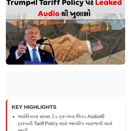
KEY HIGHLIGHTS
અમેરિકાના સાંસદ ટેડ ક્રૂઝના લિક્ડ Audioથી
ટ્રમ્પની Tariff Policy સામે આંતરિક નારાજગી સામે
આવી