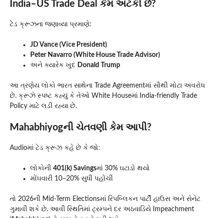
India–US Trade Deal કેમ અટકી છે?
ટેડ ક્રૂઝના જણાવ્યા પ્રમાણે:
JD Vance (Vice President)
Peter Navarro (White House Trade Advisor)
અને ક્યારેક ખુદ
Donald Trump
આ ત્રણેય લોકો ભારત સાથેના Trade Agreementમાં સૌથી મોટા અવરોધ
છે. ક્રૂઝે સ્પષ્ટ કહ્યું કે તેઓ White Houseમાં India-friendly Trade
Policy માટે લડી રહ્યા છે.
Mahabhiyogની ચેતવણી કેમ આપી?
Audioમાં ટેડ ક્રૂઝ કહે છે કે જો:
લોકોની
401(k) Savings
માં 30% ઘટાડો થયો
મોંઘવારી 10–20% સુધી પહોંચી
તો 2026ની Mid-Term Electionsમાં રિપબ્લિકન પાર્ટી હાઉસ અને સેનેટ
ગુમાવી શકે છે. આવી સ્થિતિમાં ટ્રમ્પને દર અઠવાડિયે Impeachment