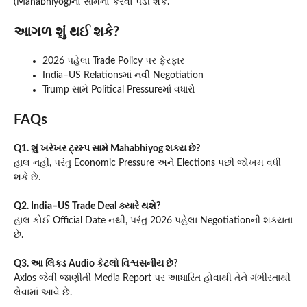
(Mahabhiyog)નો સામનો કરવો પડી શકે.
આગળ શું થઈ શકે?
2026 પહેલા Trade Policy પર ફેરફાર
India–US Relationsમાં નવી Negotiation
Trump સામે Political Pressureમાં વધારો
FAQs
Q1. શું ખરેખર ટ્રમ્પ સામે Mahabhiyog શક્ય છે?
હાલ નહીં, પરંતુ Economic Pressure અને Elections પછી જોખમ વધી
શકે છે.
Q2. India–US Trade Deal ક્યારે થશે?
હાલ કોઈ Official Date નથી, પરંતુ 2026 પહેલા Negotiationની શક્યતા
છે.
Q3. આ લિક્ડ Audio કેટલો વિશ્વસનીય છે?
Axios જેવી જાણીતી Media Report પર આધારિત હોવાથી તેને ગંભીરતાથી
લેવામાં આવે છે.