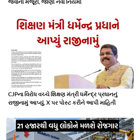
જવાની મંજૂરી, જાણો નવા નિયમો
CJPના વિરોધ વચ્ચે શિક્ષણ મંત્રી ધર્મેન્દ્ર પ્રધાનનું
રાજીનામું આપ્યું, X પર પોસ્ટ કરીને આપી માહિતી