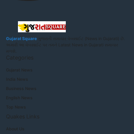
Gujarat Square
ગુજરાતી સમાચાર વેબસાઈટ (News in Gujarati) છે.
અમારી આ વેબસાઈટ પર તમને Latest News in Gujarati સમાચાર
મળશે.
Categories
Gujarat News
India News
Business News
English News
Top News
Quakes Links
About Us