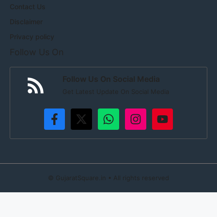
Contact Us
Disclaimer
Privacy policy
Follow Us On
Follow Us On Social Media
Get Latest Update On Social Media
©
GujaratSquare.in
• All rights reserved