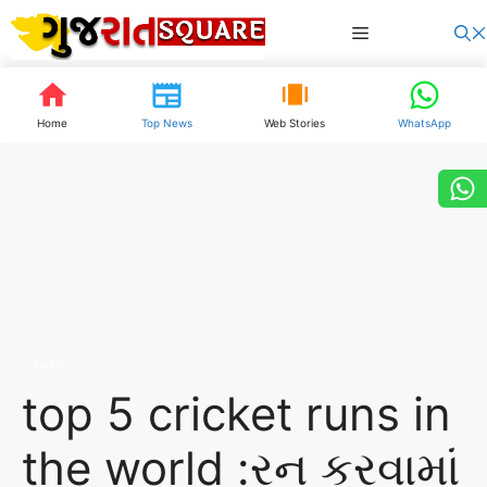
Skip
Menu
to
content
Home
Top News
Web Stories
WhatsApp
સ્પોર્ટ્સ
top 5 cricket runs in
the world :રન કરવામાં