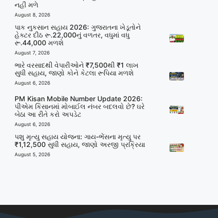
નહીં મળે
August 8, 2026
પાક નુકસાન સહાય 2026: ગુજરાતના ખેડૂતોને
હેક્ટર દીઠ રૂ.22,000નું વળતર, વધુમાં વધુ
રૂ.44,000 મળશે
August 7, 2026
ભારે વરસાદથી વેપારીઓને ₹7,500થી ₹1 લાખ
સુધી સહાય, જાણો કોને કેટલા રૂપિયા મળશે
August 6, 2026
PM Kisan Mobile Number Update 2026:
પીએમ કિસાનમાં મોબાઈલ નંબર બદલવો છે? ઘરે
બેઠા આ રીતે કરો અપડેટ
August 6, 2026
પશુ મૃત્યુ સહાય યોજના: ગાય-ભેંસના મૃત્યુ પર
₹1,12,500 સુધી સહાય, જાણો અરજી પ્રક્રિયા
August 5, 2026