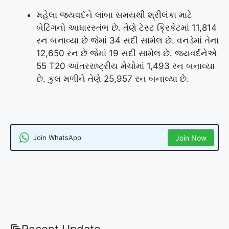
મહેલા જયવર્દને લાંબા સમયથી શ્રીલંકા માટે
બેટિંગનો આધારસ્તંભ છે. તેણે ટેસ્ટ ક્રિકેટમાં 11,814
રન બનાવ્યા છે જેમાં 34 સદી સામેલ છે. વનડેમાં તેના
12,650 રન છે જેમાં 19 સદી સામેલ છે. જયવર્દનેએ
55 T20 આંતરરાષ્ટ્રીય મેચોમાં 1,493 રન બનાવ્યા
છે. કુલ મળીને તેણે 25,957 રન બનાવ્યા છે.
Join WhatsApp
Join Now