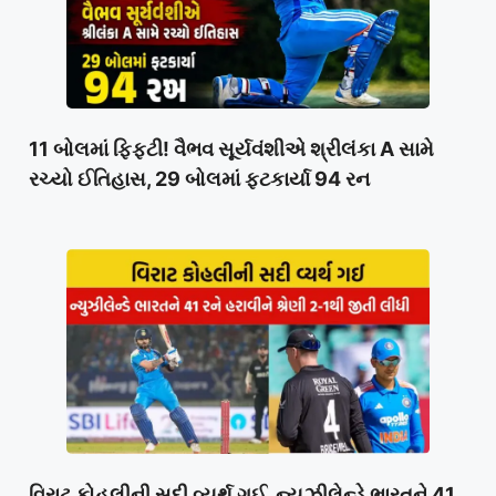
11 બોલમાં ફિફ્ટી! વૈભવ સૂર્યવંશીએ શ્રીલંકા A સામે
રચ્યો ઈતિહાસ, 29 બોલમાં ફટકાર્યા 94 રન
વિરાટ કોહલીની સદી વ્યર્થ ગઈ, ન્યુઝીલેન્ડે ભારતને 41