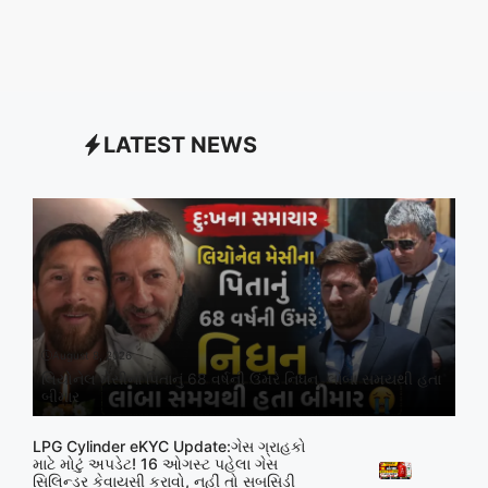
LATEST NEWS
August 8, 2026
લિયોનેલ મેસીના પિતાનું 68 વર્ષની ઉંમરે નિધન, લાંબા સમયથી હતા
બીમાર
LPG Cylinder eKYC Update:ગેસ ગ્રાહકો
માટે મોટું અપડેટ! 16 ઓગસ્ટ પહેલા ગેસ
સિલિન્ડર કેવાયસી કરાવો, નહીં તો સબસિડી