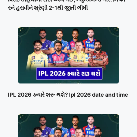
રને હરાવીને શ્રેણી 2-1થી જીતી લીધી
IPL 2026 ક્યારે શરૂ થશે? Ipl 2026 date and time