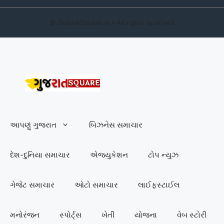
©
GujaratSquare.in
• All rights reserved
આપણું ગુજરાત
બિઝનેસ સમાચાર
દેશ-દુનિયા સમાચાર
એજ્યુકેશન
ટોપ ન્યુઝ
ગેજેટ સમાચાર
ઓટો સમાચાર
લાઈફસ્ટાઈલ
મનોરંજન
સ્પોર્ટ્સ
ખેતી
યોજના
વેબ સ્ટોરી