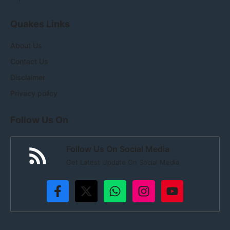
Quakes Links
About Us
Contact Us
Disclaimer
Privacy policy
Follow Us On
Follow Us On Social Media
Get Latest Update On Social Media