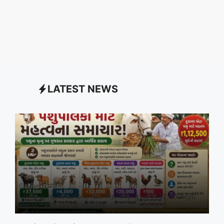
LATEST NEWS
August 5, 2026
પશુ મૃત્યુ સહાય યોજના: ગાય-ભેંસના મૃત્યુ પર ₹1,12,500 સુધી
સહાય, જાણો અરજી પ્રક્રિયા