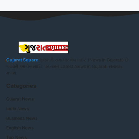
Gujarat Square
ગુજરાતી સમાચાર વેબસાઈટ (News in Gujarati) છે.
અમારી આ વેબસાઈટ પર તમને Latest News in Gujarati સમાચાર
મળશે.
Categories
Gujarat News
India News
Business News
English News
Top News